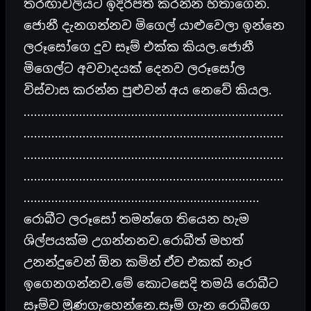
තරඟාවලියට ඉදිරිපත් කරන්න හිතාගෙන.
ජොනී දැනගන්නව මිගෙල් යාළුවෙලා ඉන්නෙ
ලරූසෝගෙ දුව සෑම් එක්ක කියල.ජොනී
මිගෙල්ට අවවාදයක් දෙනව ලරූසෝල
විස්වාස කරන්න පුළුවන් අය නෙවේ කියල.
…………………………………………………………………
…………………………………………………………………
…………………………………………………………………
…………………………………………………………………
…………………………………………………………..
රොබීට ලරූසෝ තමන්ගෙ තියෙන හැම
ශිල්පයක්ම උගන්නනව.රොබීත් මහත්
උනන්දුවෙන් ඕන කමින් ඒව එකක් නෑර
ඉගෙනගන්නව.මේ කොටසෙදි තමයි රොබීට
සෑම්ව මුණගැහෙන්නෙ.සෑම් ගැන රොබීගෙ