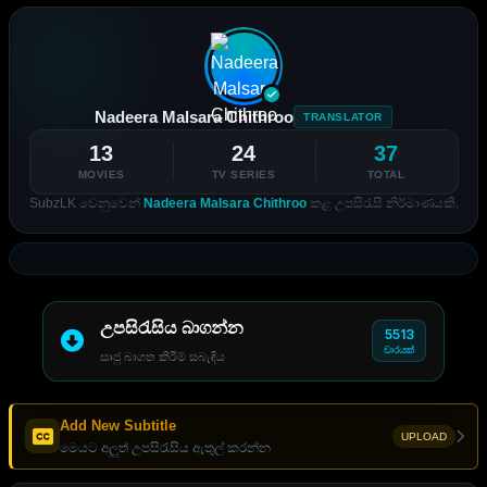
Nadeera Malsara Chithroo
TRANSLATOR
13
24
37
MOVIES
TV SERIES
TOTAL
SubzLK වෙනුවෙන්
Nadeera Malsara Chithroo
කළ උපසිරැසි නිර්මාණයකි.
උපසිරැසිය බාගන්න
5513
වාරයක්
සෘජු බාගත කිරීම් සබැඳිය
Add New Subtitle
UPLOAD
මෙයට අලුත් උපසිරැසිය ඇතුල් කරන්න