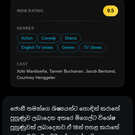
9.5
IMDB RATING
GENRES
Action
Comedy
Drama
English TV shows
Genres
TV Shows
CAST
Xolo Maridueña, Tanner Buchanan, Jacob Bertrand,
Courtney Henggeler
ජොනී තමන්ගෙ ශිෂ්‍යයන්ට හොඳින් කරාතේ
පුහුණුව ලබාදෙන අතරෙ මිගෙල්ට විශේෂ
පුහුණුවක් ලබාදෙනව.ඒ 18න් පහළ කරාතේ