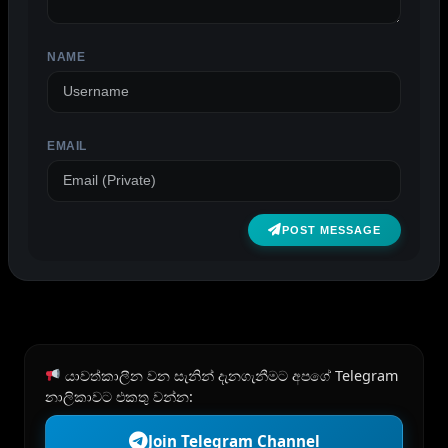
NAME
EMAIL
POST MESSAGE
යාවත්කාලීන වන සැනින් දැනගැනීමට අපගේ Telegram
නාලිකාවට එකතු වන්න:
Join Telegram Channel