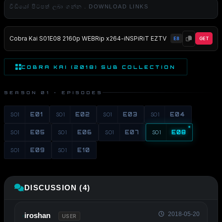
වීඩියෝ පිටපත් ලබා ගන්න . DOWNLOAD LINKS
Cobra Kai S01E08 2160p WEBRip x264-iNSPiRiT EZTV
E8
GET
COBRA KAI (2018) SUB COLLECTION
SEASON 01 · EPISODES
S01
E01
S01
E02
S01
E03
S01
E04
S01
E05
S01
E06
S01
E07
S01
E08
S01
E09
S01
E10
DISCUSSION (4)
2018-05-20
iroshan
USER