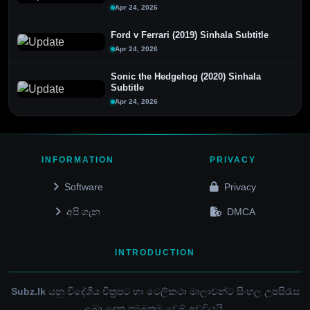
Apr 24, 2026
Ford v Ferrari (2019) Sinhala Subtitle
Apr 24, 2026
Sonic the Hedgehog (2020) Sinhala
Subtitle
Apr 24, 2026
INFORMATION
PRIVACY
Software
Privacy
අපි ගැන
DMCA
INTRODUCTION
Subz.lk
යනු විදේශීය චිත්‍රපට හා ටෙලිකථා මාලාවන්ට සිංහල උපසිරැස
ලබා දෙන ප්‍රමුඛතම වෙබ් අඩවියයි.