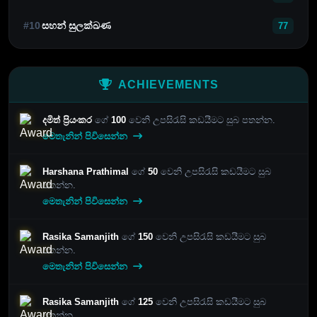
#10
සහන් සුලක්ඛණ
77
ACHIEVEMENTS
දමිත් ප්‍රියංකර
ගේ
100
වෙනි උපසිරැසි කඩයීමට සුබ පතන්න.
මෙතැනින් පිවිසෙන්න
Harshana Prathimal
ගේ
50
වෙනි උපසිරැසි කඩයීමට සුබ
පතන්න.
මෙතැනින් පිවිසෙන්න
Rasika Samanjith
ගේ
150
වෙනි උපසිරැසි කඩයීමට සුබ
පතන්න.
මෙතැනින් පිවිසෙන්න
Rasika Samanjith
ගේ
125
වෙනි උපසිරැසි කඩයීමට සුබ
පතන්න.