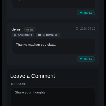
REPLY
2018-09-29
denis
USER
ANDROID 8
CHROME 69
Thanks machan sub ekata
REPLY
Leave a Comment
MESSAGE
ALTERNATIVE: