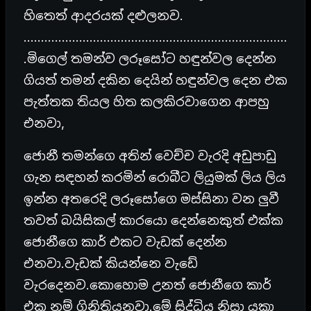
හිතෙත් ආදරයක් දළුලනව.
………………………………………………………………….
.මිගෙල් තමන්ව ලරූසෝට හඳුන්වල දෙන්න
ගියත් තමන් දකින දෙයින් හඳුන්වල දෙන එක
පැත්තක තියල හිත කලකිරවාගෙන ආපහු
එනවා,
ජොනී තමන්ගෙ අතින් වෙච්ච වැරදි අඩුපාඩු
ගැන සඳහන් කරමින් රොබීට ලියුමක් ලිය ලිය
ඉන්න අතරෙදි ලරූසෝගෙ මස්සිනා වන ලුවී
තවත් බයිසිකල් කාරයො දෙන්නෙකුත් එක්ක
ජොනීගෙ කාර් එකට වැඩක් දෙන්න
එනවා.වැඩක් කියන්නෙ වැඩේ
වැරදෙනව.කොහොම උනත් ජොනීගෙ කාර්
එක නම් ගිනිතියනවා.මේ සිද්ධිය නිසා යකා