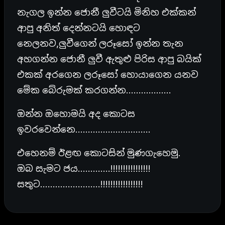
නැගල ඉන්න ජොනී ලුවීටයි මිනිහ එක්කන්
ආපු අනිත් දෙන්නටයි හොඳට
නෙලනව,ලුවීගෙන් ලරූසෝ ඉන්න තැන
අහගන්න ජොනී ලුවී ඇතුළු පිරිස ආපු බයික්
එකක් අරගෙන ලරූසෝ හොයාගෙන යනව
මේක බේරුමක් කරගන්න………………
ඔන්න ඔහොමයි අද කොටස
ඉවරවෙන්නෙ…………………………
එහෙනම් ඊළඟ කොටසින් මුණගැහෙමු.
ඔබ සැමට ජය………….!!!!!!!!!!!!!!!!
සතුට……………………!!!!!!!!!!!!!!!!!