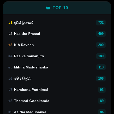
TOP 10
#1
දමිත් ප්‍රියංකර
732
#2
Hasitha Prasad
499
#3
K.A Raveen
200
#4
Rasika Samanjith
180
#5
Mihira Madushanka
113
#6
ඉෂි ද සිල්වා
106
#7
Harshana Prathimal
93
#8
Thamod Godakanda
89
#9
Asitha Madusanka
84