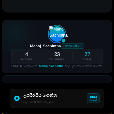
Manoj Sachintha
TRANSLATOR
4
23
27
MOVIES
TV SERIES
TOTAL
SubzLK වෙනුවෙන්
Manoj Sachintha
කළ උපසිරැසි නිර්මාණයකි.
උපසිරැසිය බාගන්න
1803
වාරයක්
සෘජු බාගත කිරීම් සබැඳිය