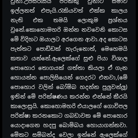
වුනා.උපසිරැසිය පරක්කු වුනාට සමාව
ඉල්ලනත් එපැයි.රැකියවත් එක්ක කාලය
නැති එක තමයි ලොකුම ප්‍රශ්නය
වුනේ.කොහොමහරි ඔන්න නවවෙනි කොටස
මේ විදිහට ඔයාලට අරගෙන ආවා.අද කොටස
පැත්තට පොඩ්ඩක් හැරුනොත්, මෙහෙමයි
කතාව යන්නේ.ඇලෙක්ගේ සුළු පියා විශාල
පොහොර තොගයක් ගත්තා කියලා ඒ ගැන
හොයන්න පොලිසියෙන් ගෙදරට එනවා,(මේ
පොහොර වලින් බෝම්බ හදන්න පුලුවන්ලූ)
ඉතින් මේ පරික්ෂණය කරන්න එන්නේ කීරයි
කාලොසුයි. කොහොමහරි එයාලගේ ගොවිපල
පරික්ෂා කරනකොට ගබඩාවක මේ පොහොර
යොදාගෙන හදපු බොම්බය හොයාගන්නවා.
මේකට සම්බන්ද වෙලා ඉන්නේ ඇලෙක්ගේ