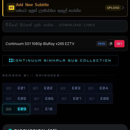
Add New Subtitle
UPLOAD
මෙයට අලුත් උපසිරැසිය ඇතුල් කරන්න
වීඩියෝ පිටපත් ලබා ගන්න . DOWNLOAD LINKS
Continuum S01 1080p BluRay x265 EZTV
PACK
GET
CONTINUUM SINHALA SUB COLLECTION
SEASON 01 · EPISODES
S01
E01
S01
E02
S01
E03
S01
E04
S01
E05
S01
E06
S01
E07
S01
E08
S01
E09
S01
E10