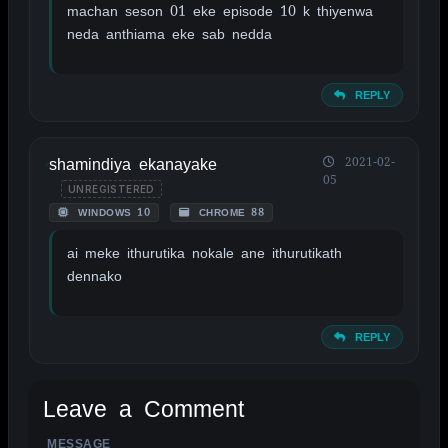
machan seson 01 eke episode 10 k thiyenwa
neda anthiama eke sab nedda
REPLY
shamindiya ekanayake
2021-02-
05
UNREGISTERED
WINDOWS 10
CHROME 88
ai meke ithurutika nokale ane ithurutikath
dennako
REPLY
Leave a Comment
MESSAGE
ALTERNATIVE: