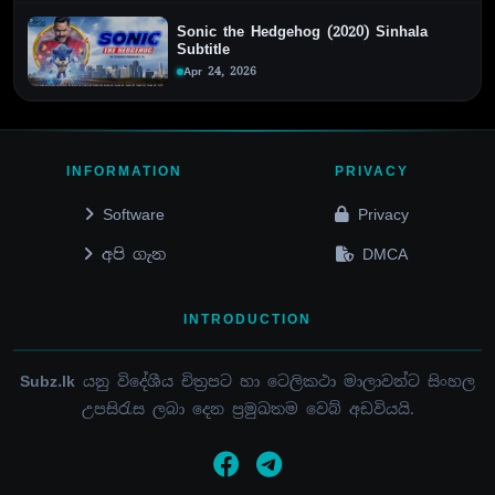
Sonic the Hedgehog (2020) Sinhala
Subtitle
Apr 24, 2026
INFORMATION
PRIVACY
Software
Privacy
අපි ගැන
DMCA
INTRODUCTION
Subz.lk
යනු විදේශීය චිත්‍රපට හා ටෙලිකථා මාලාවන්ට සිංහල
උපසිරැස ලබා දෙන ප්‍රමුඛතම වෙබ් අඩවියයි.