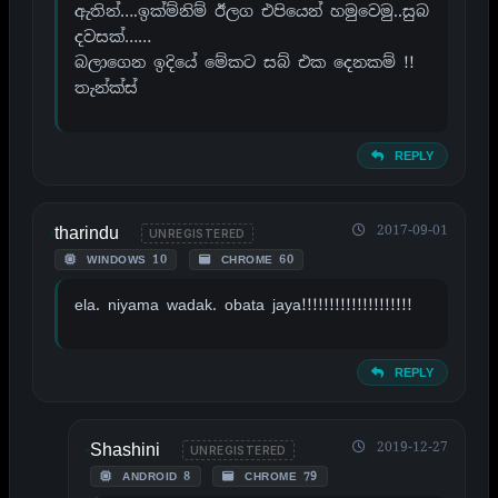
ඇතින්….ඉක්ම්නිම් ඊලග එපියෙන් හමුවෙමු..සුබ
දවසක්……
බලාගෙන ඉදියේ මේකට සබ් එක දෙනකම් !!
තැන්ක්ස්
REPLY
tharindu
2017-09-01
UNREGISTERED
WINDOWS 10
CHROME 60
ela. niyama wadak. obata jaya!!!!!!!!!!!!!!!!!!!!
REPLY
Shashini
2019-12-27
UNREGISTERED
ANDROID 8
CHROME 79