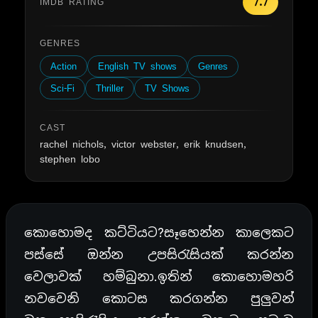
7.7
IMDB RATING
GENRES
Action
English TV shows
Genres
Sci-Fi
Thriller
TV Shows
CAST
rachel nichols, victor webster, erik knudsen,
stephen lobo
කොහොමද කට්ටියට?සෑහෙන්න කාලෙකට
පස්සේ ඔන්න උපසිරැසියක් කරන්න
වෙලාවක් හම්බුනා.ඉතින් කොහොමහරි
නවවෙනි කොටස කරගන්න පුලුවන්