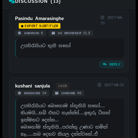
DISCUSSION (13)
2017-08-
Pasindu Amarasinghe
31
EXPERT SUBTITLER
ANDROID 6
UC BROWSER 11.3
උපසිරැසියට තුති සහෝ
REPLY
2017-08-31
kushani sanjula
USER
WINDOWS 10
CHROME 60
උපසිරැසියට බොහොම ස්තූතියි සහෝ….
නියමයි…සබ් එකට තැන්ක්ස්….ඉතුරු ටිකත්
ඉක්මනට දෙන්න…
බොහෝම ස්තූතියි…පරක්කු උණාට කම්ක්
නෑ……සබ දෙනව කියල දන්න්වනේ..ඒ