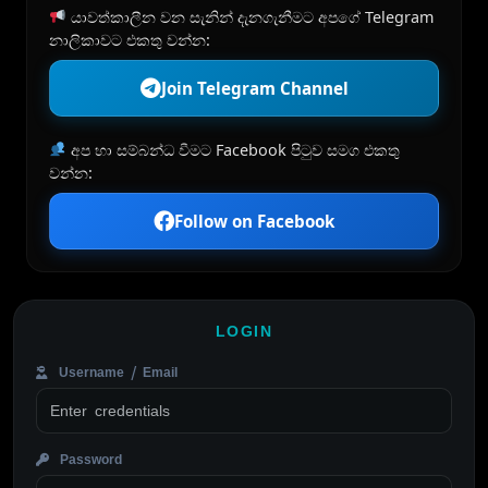
යාවත්කාලීන වන සැනින් දැනගැනීමට අපගේ Telegram
නාලිකාවට එකතු වන්න:
Join Telegram Channel
අප හා සම්බන්ධ වීමට Facebook පිටුව සමග එකතු
වන්න:
Follow on Facebook
LOGIN
Username / Email
Password