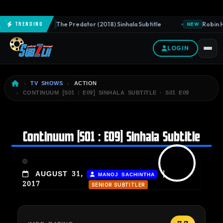
The Predator (2018) Sinhala Subtitle
Robin Ho
Trending
NEW
NEW
LOGIN
TV SHOWS
ACTION
CONTINUUM [S01 : E09] SINHALA SUBTITLE · S01 E09
Continuum [S01 : E09] Sinhala Subtitle
|
AUGUST 31,
MANOJ SACHINTHA
2017
SENIOR SUBTITLER