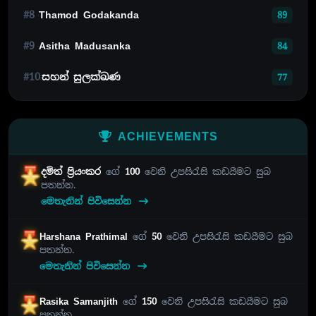
#8
Thamod Godakanda
89
#9
Asitha Madusanka
84
#10
සහන් සුලක්ඛණ
77
ACHIEVEMENTS
දමිත් ප්‍රියංකර
ගේ
100
වෙනි උපසිරැසි කඩයීමට සුබ
පතන්න.
මෙතැනින් පිවිසෙන්න
Harshana Prathimal
ගේ
50
වෙනි උපසිරැසි කඩයීමට සුබ
පතන්න.
මෙතැනින් පිවිසෙන්න
Rasika Samanjith
ගේ
150
වෙනි උපසිරැසි කඩයීමට සුබ
පතන්න.