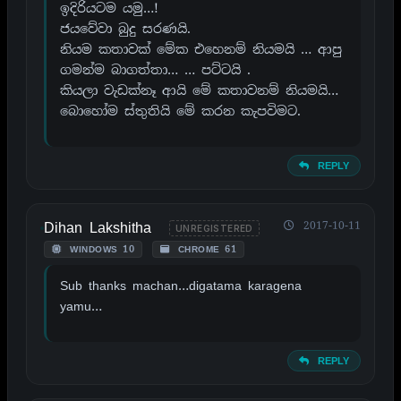
ඉදිරියටම යමු…!
ජයවේවා බුදු සරණයි.
නියම කතාවක් මේක එහෙනම් නියමයි … ආපු
ගමන්ම බාගත්තා… … පට්ටයි .
කියලා වැඩක්නෑ ආයි මේ කතාවනම් නියමයි…
බොහෝම ස්තුතියි මේ කරන කැපවිමට.
REPLY
Dihan Lakshitha
2017-10-11
UNREGISTERED
WINDOWS 10
CHROME 61
Sub thanks machan…digatama karagena
yamu…
REPLY