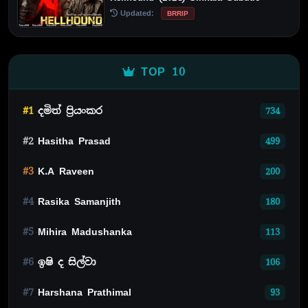
Updated:
BRRIP
TOP 10
#1
දමිත් ප්‍රියංකර
734
#2
Hasitha Prasad
499
#3
K.A Raveen
200
#4
Rasika Samanjith
180
#5
Mihira Madushanka
113
#6
ඉෂි ද සිල්වා
106
#7
Harshana Prathimal
93