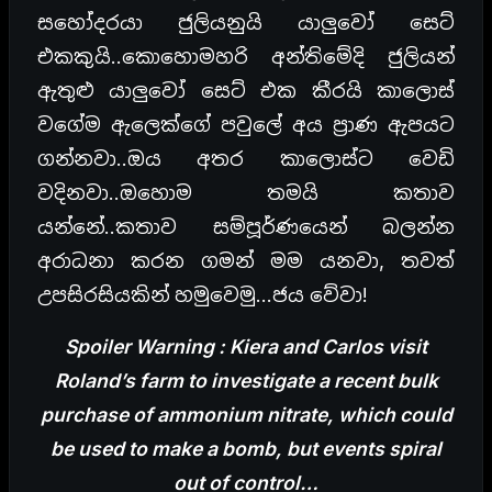
සහෝදරයා ජුලියනුයි යාලුවෝ සෙට්
එකකුයි..කොහොමහරි අන්තිමේදි ජුලියන්
ඇතුළු යාලුවෝ සෙට් එක කීරයි කාලොස්
වගේම ඇලෙක්ගේ පවුලේ අය ප්‍රාණ ඇපයට
ගන්නවා..ඔය අතර කාලොස්ට වෙඩි
වදිනවා..ඔහොම තමයි කතාව
යන්නේ..කතාව සම්පූර්ණයෙන් බලන්න
අරාධනා කරන ගමන් මම යනවා, තවත්
උපසිරසියකින් හමුවෙමු…ජය වේවා!
Spoiler Warning : Kiera and Carlos visit
Roland’s farm to investigate a recent bulk
purchase of ammonium nitrate, which could
be used to make a bomb, but events spiral
out of control…