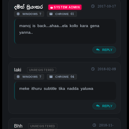
2017-10-17
දමිත් ප්‍රියංකර
SYSTEM ADMIN
WINDOWS 7
CHROME 61
manoj is back…ahaa…ela kollo kara gena
yanna..
REPLY
laki
2018-02-09
UNREGISTERED
WINDOWS 7
CHROME 64
meke ithuru subtitle tika nadda yaluwa
REPLY
Bhh
2018-11-
UNREGISTERED