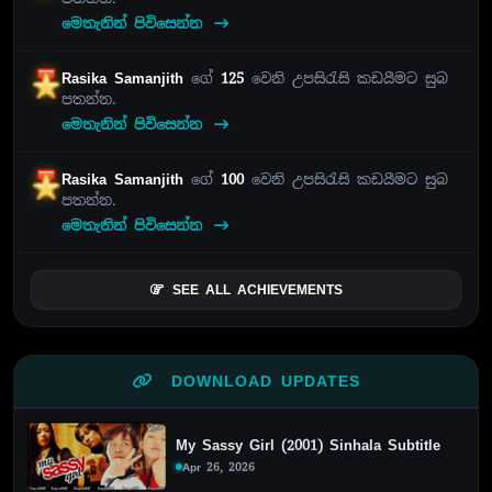
මෙතැනින් පිවිසෙන්න
Rasika Samanjith
ගේ
125
වෙනි උපසිරැසි කඩයීමට සුබ
පතන්න.
මෙතැනින් පිවිසෙන්න
Rasika Samanjith
ගේ
100
වෙනි උපසිරැසි කඩයීමට සුබ
පතන්න.
මෙතැනින් පිවිසෙන්න
SEE ALL ACHIEVEMENTS
DOWNLOAD UPDATES
My Sassy Girl (2001) Sinhala Subtitle
Apr 26, 2026