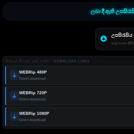
ලබා දී ඇති උපසිරැ
උපසිරැසිය
සෘජු බාගත කිරීම
වීඩියෝ පිටපත් ලබා ගන්න . DOWNLOAD LINKS
WEBRip 480P
Direct download
WEBRip 720P
Direct download
WEBRip 1080P
Direct download