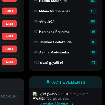
#4
Rasika Samanjith
180
#5
Mihira Madushanka
GET
113
#6
ඉෂි ද සිල්වා
106
GET
#7
Harshana Prathimal
93
GET
#8
Thamod Godakanda
89
GET
#9
Asitha Madusanka
84
GET
#10
සහන් සුලක්ඛණ
77
ACHIEVEMENTS
දමිත් ප්‍රියංකර
ගේ
100
වෙනි උපසිරැසි
2025-06-20
කඩයීමට සුබ පතන්න.
මෙතැනින් පිවිසෙන්න