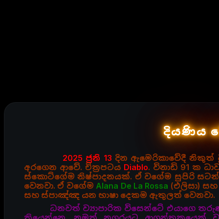
දියණිය 
2025 ජුනි 13
දින ඇමෙරිකාවේදී නිකුත් 
අරගෙන ආවේ. චිත්‍රපටය
Diablo
. විනාඩි 91 ක ධ
ස්කොට්ගේම නිෂ්පාදනයක්. ඒ වගේම සුපිරි සට
වෙනවා. ඒ වගේම
Alana De La Rossa
(එලිසා) ස
සහ ස්පාඤ්ඤ යන භාෂා දෙකම ඇතුලත් වෙනවා.
ධනවත් ව්‍යාපාරික විසෙන්ටේ එයාගෙ තරු
තියෙන්නෙ. නමුත් නගරයට ආගන්තුකයෙක් වන