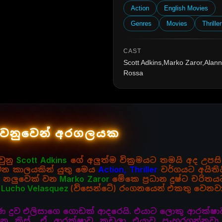
Action
English Movies
Genres
Movies
Thriller
CAST
Scott Adkins,Marko Zaror,Alan
Rossa
වෙනුවෙන් අරගලයක
වුනු
Scott Adkins
ගේ අලුත්ම වික්‍රමයට තමයි අද උපසි
ාවන කාලයකින් යුතු මෙය
Action, Thriller
වර්ගයට අයිති
න් නලුවෙක් වන
Marko Zaror
මේකෙ ප්‍රධාන දුෂ්ට චරිත
හ
Lucho Velasquez
(විසෙන්ටේ) රංගනයෙන් එකතු වෙනවා. ඉං
ණ දුව එලිසාගෙ ගොඩක් ආදරෙයි. එයාට ලොකු ආරක්ෂාව
 ක්‍රිස්, ඒ ආරක්ෂාව කඩලා එයාව පැහරගන්නවා.