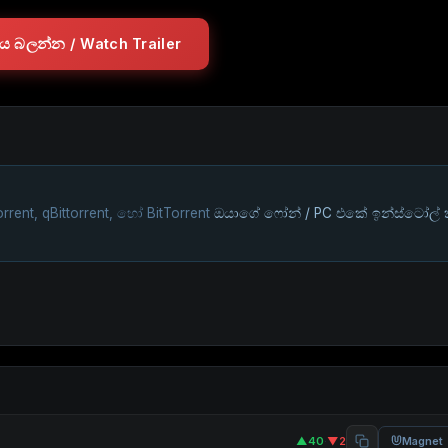
ලරය බලන්න / Watch Trailer
rrent, qBittorrent, හෝ BitTorrent
ඔයාගේ ෆෝන් / PC එකේ ඉන්ස්ටෝල්
▲40
·
▼2
Magnet