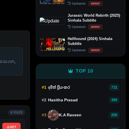
Updated:
BRRIP
Jurassic World Rebirth (2025)
Sinhala Subtitle
Updated:
BRRIP
Hellhound (2024) Sinhala
Subtitle
Updated:
BRRIP
 කරගෙන,
TOP 10
#1
දමිත් ප්‍රියංකර
732
#2
Hasitha Prasad
499
6 FILES
#3
K.A Raveen
200
GET