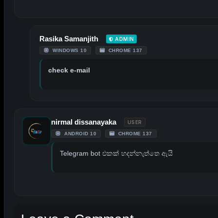
Rasika Samanjith
ADMIN
WINDOWS 10
CHROME 137
check e-mail
nirmal dissanayaka
USER
ANDROID 10
CHROME 137
Telegram bot එකක් හදන්නැත්තෙ ඇයි