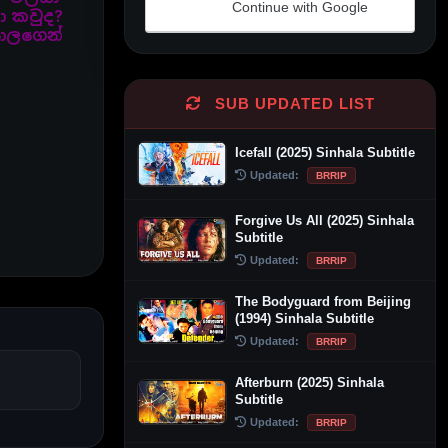
Continue with Google
ා කවුද?
යාලගෙන්
Alternative:
SUB UPDATED LIST
Icefall (2025) Sinhala Subtitle
Updated:
BRRIP
Forgive Us All (2025) Sinhala
Subtitle
Updated:
BRRIP
The Bodyguard from Beijing
(1994) Sinhala Subtitle
Updated:
BRRIP
Afterburn (2025) Sinhala
Subtitle
Updated:
BRRIP