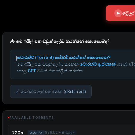
ට්‍රේ
📥 මේ ෆයිල් එක ඩවුන්ලෝඩ් කරන්නේ කොහොමද?
ℹ️
ටොරන්ට් (Torrent) පාවිච්චි කරන්නේ කොහොමද?
මේ ෆයිල් එක ඩවුන්ලෝඩ් කරන්න
ටොරන්ට් ඇප් එකක්
ඕනේ.
uTo
පහල
GET
බටන් එක ක්ලික් කරන්න.
🔗 ටොරන්ට් ඇප් එක ගන්න (qBittorrent)
AVAILABLE TORRENTS
720p
839.92 MB
BLURAY
X264