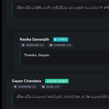
රසික අයියේ 150 වෙනි උපසිරසියට සුබ පැතුම්! ජය වේවා !!! 🎉️
Rasika Samanjith
ADMIN
WINDOWS 10
CHROME 137
Thanks, Gayan.
Gayan Chandana
JUNIOR ADMIN
WINDOWS 10
EDGE 137
රසික අයියේ ඔයාගේ කන්ටැක්ට් නම්බර් එක මට fb මැසෙන්ජර් 