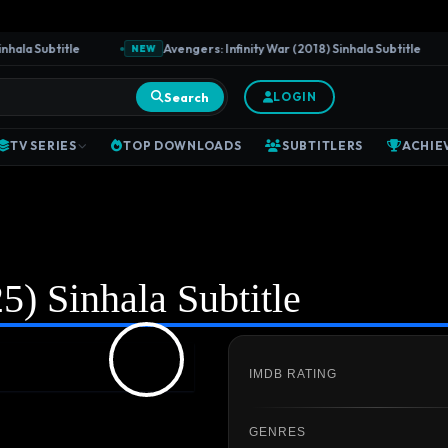
la Subtitle
Avengers: Infinity War (2018) Sinhala Subtitle
NEW
Search
LOGIN
TV SERIES
TOP DOWNLOADS
SUBTITLERS
ACHIE
5) Sinhala Subtitle
IMDB RATING
GENRES