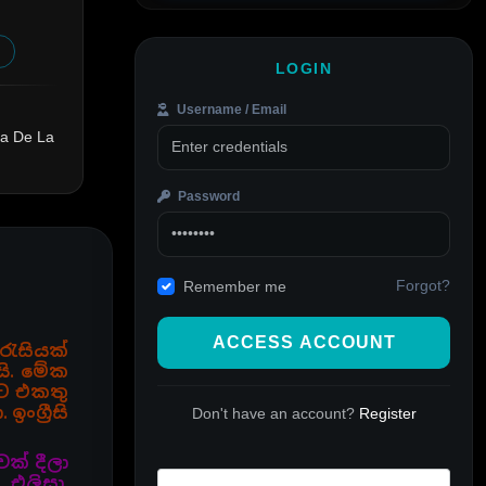
LOGIN
Username / Email
na De La
Password
Forgot?
Remember me
ACCESS ACCOUNT
රැසියක්
යි. මේක
යට එකතු
ග්‍රීසි
Don't have an account?
Register
ක් දීලා
 එලිසා