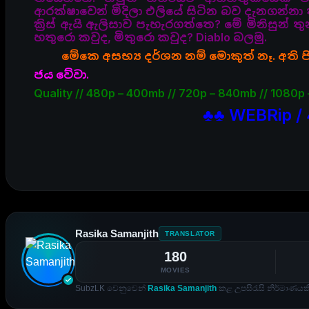
ආරක්ෂාවෙන් මිදිලා එලියේ සිටින බව දැනගන්නා
ක්‍රිස් ඇයි ඇලිසාව පැහැරගත්තෙ? මේ මිනිසුන
හතුරො කවුද, මිතුරො කවුද? Diablo බලමු.
මේකෙ අසභ්‍ය දර්ශන නම් මොකුත් නෑ. අති පිර
ජය වේවා.
Quality // 480p – 400mb // 720p – 840mb // 1080p 
♣♣ WEBRip / 
Rasika Samanjith
TRANSLATOR
180
MOVIES
SubzLK වෙනුවෙන්
Rasika Samanjith
කළ උපසිරැසි නිර්මාණයකි