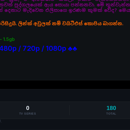
 තවත් පුද්ගලයෙක් ඇය සොයා පන්නනවා. මේ තුන්වැන්න
් තුන් දෙනාට මැදිවෙන එලිසාගෙ ඉරණම කුමක් වේද? මෙ
ිසිදුයි. ලින්ක් අවුලක් නම් වයිටීඑස් කොපිය බාගන්න.
– 1.5gb
480p / 720p / 1080p ♣♣
0
180
TV SERIES
TOTAL
.