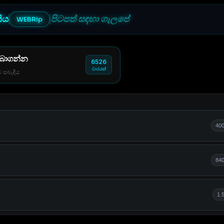
සිය
පිටපත් සඳහා ගැලපේ
WEBRip
 බාගන්න
6526
වාරයක්
් සබැඳිය
40
84
1.