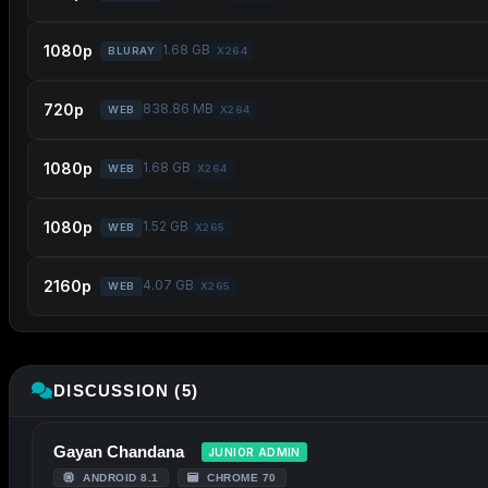
1080p
1.68 GB
BLURAY
X264
720p
838.86 MB
WEB
X264
1080p
1.68 GB
WEB
X264
1080p
1.52 GB
WEB
X265
2160p
4.07 GB
WEB
X265
DISCUSSION (5)
Gayan Chandana
JUNIOR ADMIN
ANDROID 8.1
CHROME 70