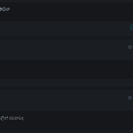
😊🎉️
වලින් එවනවද