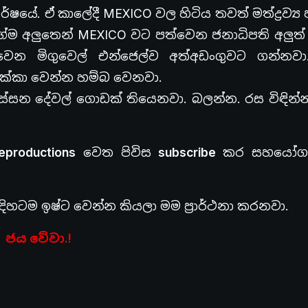
ර්ෂයේ. ඒ කාලේදී
MEXICO
වල හිටිය තවත් මත්ද්‍රව්‍ය
ේම අලුතෙන්
MEXICO
වට පත්වෙන ජනාධිපති අලුත්
කා වෙන
මිගුවෙල් එන්ජෙල්ව අත්අඩංගුවට ගන්නව
ක්කා වෙන්න හම්බ වෙනවා.
ස්සන දේවල් ගොඩක් තියෙනවා. බලන්න. රස විඳින්
productions
වෙත පිවිස
subscribe
කර සහයෝග
හටම ඉෂ්ට වෙන්න කියලා මම ප්‍රාර්ථනා කරනවා.
ජය වේවා.!