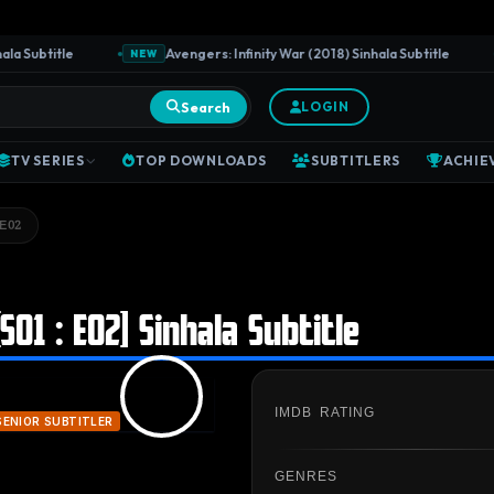
Subtitle
Avengers: Infinity War (2018) Sinhala Subtitle
NEW
N
Search
LOGIN
TV SERIES
TOP DOWNLOADS
SUBTITLERS
ACHIE
E02
S01 : E02] Sinhala Subtitle
IMDB RATING
SENIOR SUBTITLER
GENRES