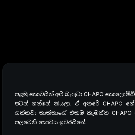
පළමු කොටසින් අපි බැලුවා
CHAPO
කොලොම්බ
පටන් ගන්නේ කියලා. ඒ අතරේ
CHAPO
ගේ
ගන්නවා
තාත්තාගේ එකම කැමත්ත
CHAPO
පලවෙනි කොටස ඉවරයිනේ.