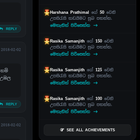
Harshana Prathimal
ගේ
50
වෙනි
උපසිරැසි කඩයීමට සුබ පතන්න.
මෙතැනින් පිවිසෙන්න
REPLY
Rasika Samanjith
ගේ
150
වෙනි
උපසිරැසි කඩයීමට සුබ පතන්න.
2018-02-02
මෙතැනින් පිවිසෙන්න
Rasika Samanjith
ගේ
125
වෙනි
 නම්
උපසිරැසි කඩයීමට සුබ පතන්න.
 උඹල
මෙතැනින් පිවිසෙන්න
Rasika Samanjith
ගේ
100
වෙනි
උපසිරැසි කඩයීමට සුබ පතන්න.
REPLY
මෙතැනින් පිවිසෙන්න
2018-02-02
SEE ALL ACHIEVEMENTS