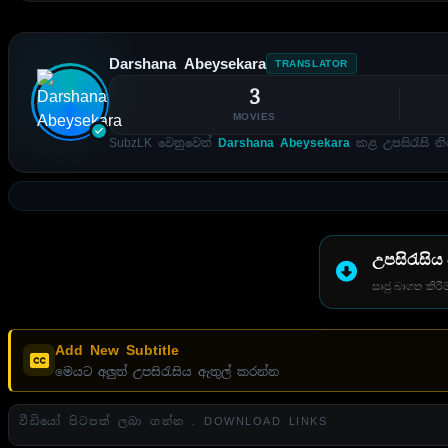
Darshana Abeysekara
TRANSLATOR
3
MOVIES
SubzLK වෙනුවෙන්
Darshana Abeysekara
කළ උපසිරැසි නි
උපසිරැසිය
සෘජු බාගත කිරීම
Add New Subtitle
මෙයට අලුත් උපසිරැසිය ඇතුල් කරන්න
වීඩියෝ පිටපත් ලබා ගන්න . DOWNLOAD LINKS