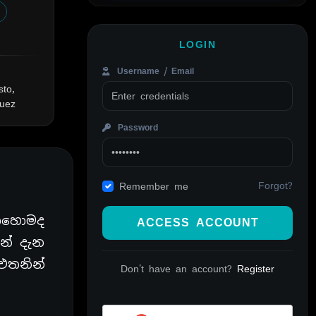
LOGIN
Username / Email
to,
quez
Password
Forgot?
Remember me
කොහොමද
ACCESS ACCOUNT
න් දැන
 එතනින්
Don't have an account?
Register