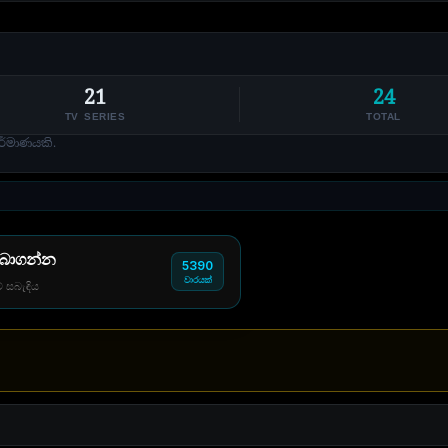
21
24
TV SERIES
TOTAL
ර්මාණයකි.
 බාගන්න
5390
වාරයක්
් සබැඳිය