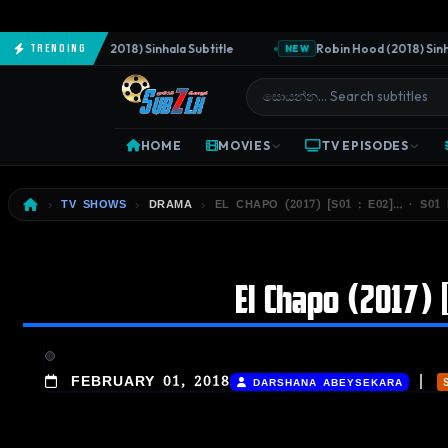
The Predator (2018) Sinhala Subtitle
Robin Hood (2018) Sinhala 
Trending
NEW
HOME
MOVIES
TV EPISODES
TV SHOWS
DRAMA
EL CHAPO (2017) [S01 : E02]… · S01 
El Chapo (2017) [
|
FEBRUARY 01, 2018
DARSHANA ABEYSEKARA