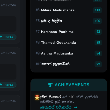
2018-02-02
#5
Mihira Madushanka
113
#6
ඉෂි ද සිල්වා
106
#7
Harshana Prathimal
93
REPLY
#8
Thamod Godakanda
89
#9
Asitha Madusanka
2018-02-02
84
#10
සහන් සුලක්ඛණ
77
ACHIEVEMENTS
REPLY
දමිත් ප්‍රියංකර
ගේ
100
වෙනි උපසිරැසි
2018-02-02
කඩයීමට සුබ පතන්න.
මෙතැනින් පිවිසෙන්න