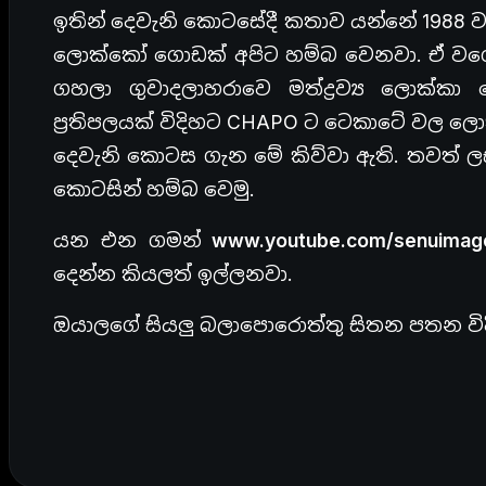
ඉතින් දෙවැනි කොටසේදී කතාව යන්නේ 1988 ව
ලොක්කෝ ගොඩක් අපිට හම්බ වෙනවා. ඒ වග
ගහලා
ගුවාදලාහරාවෙ
මත්ද්‍රව්‍ය ලොක්
ප්‍රතිපලයක් විදිහට
CHAPO
ට ටෙකාටේ වල ලො
දෙවැනි කොටස ගැන මේ කිව්වා ඇති. තවත් ල
කොටසින් හම්බ වෙමු.
යන එන ගමන්
www.youtube.com/senuimage
දෙන්න කියලත් ඉල්ලනවා.
ඔයාලගේ සියලු බලාපොරොත්තු සිතන පතන විදි