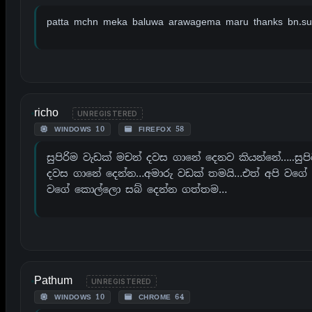
patta mchn meka baluwa arawagema maru thanks bn.sup
richo
UNREGISTERED
WINDOWS 10
FIREFOX 58
සුපිරිම වැඩක් මචන් දවස ගානේ දෙනව කියන්නේ…..සුපි
දවස ගානේ දෙන්න…අමාරු වඩක් තමයි…එත් අපි වගේ 
වගේ කොල්ලො සබ් දෙන්න ගත්තම…
Pathum
UNREGISTERED
WINDOWS 10
CHROME 64