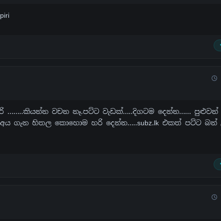
iri
රි ……..කියන්න වචන නෑ.පට්ට වැඩක්…..දිගටම දෙන්න…… පුළුවන්
අය ගැන හිතල කොහොම හරි දෙන්න…..subz.lk එකත් පට්ට බන්