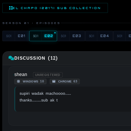
EL CHAPO (2017) SUB COLLECTION
SEASON 01 · EPISODES
S01
E01
S01
E02
S01
E03
S01
E04
S01
DISCUSSION (12)
shean
UNREGISTERED
WINDOWS 10
CHROME 63
supiri wadak machoooo…..
thanks……..sub ak t