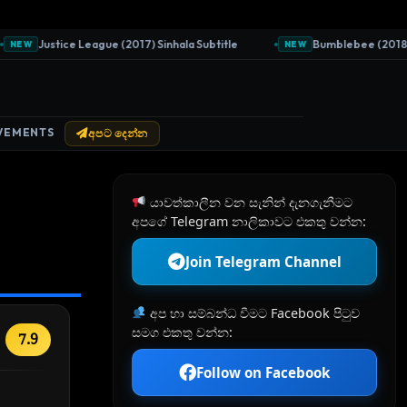
Justice League (2017) Sinhala Subtitle
Bumblebee (2018) Sin
EW
NEW
VEMENTS
අපට දෙන්න
යාවත්කාලීන වන සැනින් දැනගැනීමට
අපගේ Telegram නාලිකාවට එකතු වන්න:
Join Telegram Channel
අප හා සම්බන්ධ වීමට Facebook පිටුව
සමග එකතු වන්න:
7.9
Follow on Facebook