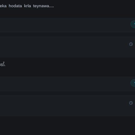
ka hodata krla teynawa….
ේ.