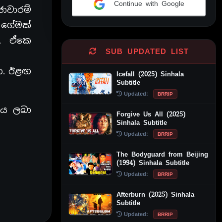
Continue with Google
 ජාවාරම්
Alternative:
 ගේමක්
ා. ඒකෙ
SUB UPDATED LIST
න. ඊළඟ
Icefall (2025) Sinhala
Subtitle
Updated:
BRRIP
ය ලබා
Forgive Us All (2025)
Sinhala Subtitle
Updated:
BRRIP
The Bodyguard from Beijing
(1994) Sinhala Subtitle
Updated:
BRRIP
Afterburn (2025) Sinhala
Subtitle
Updated:
BRRIP