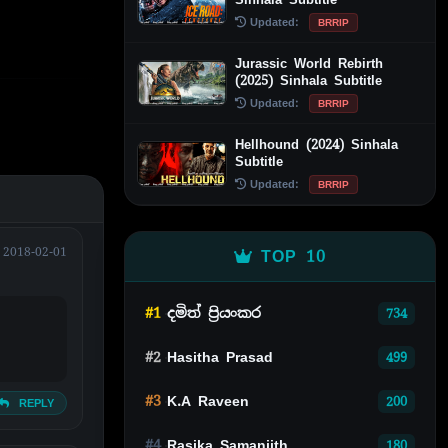
Updated:
BRRIP
Jurassic World Rebirth
(2025) Sinhala Subtitle
Updated:
BRRIP
Hellhound (2024) Sinhala
Subtitle
Updated:
BRRIP
2018-02-01
TOP 10
#1
දමිත් ප්‍රියංකර
734
#2
Hasitha Prasad
499
#3
K.A Raveen
200
REPLY
#4
Rasika Samanjith
180