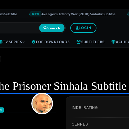
btitle
Avengers: Infinity War (2018) Sinhala Subtitle
NEW
NEW
Search
LOGIN
TV SERIES
TOP DOWNLOADS
SUBTITLERS
ACHIE
he Prisoner Sinhala Subtitle
IMDB RATING
N
GENRES