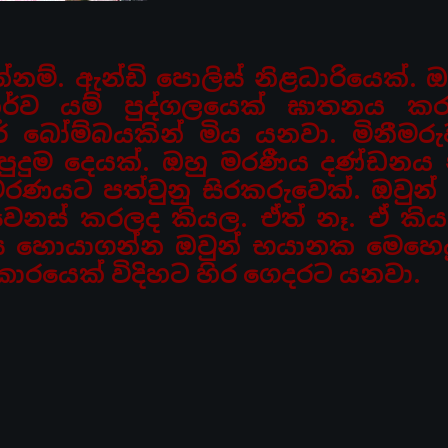
ම්. ඇන්ඩි පොලිස් නිළධාරියෙක්. 
ර්ව යම් පුද්ගලයෙක් ඝාතනය කර
් බෝම්බයකින් මිය යනවා.
මිනීමර
 පුදුම දෙයක්. ඔහු මරණීය දණ්ඩනය
රණයට පත්වුනු සිරකරුවෙක්. ඔවුන්
වෙනස් කරලද
කියල. ඒත් නෑ. ඒ කි
ස හොයාගන්න ඔවුන් භයානක මෙහෙය
රකාරයෙක් විදිහට හිර ගෙදරට යනවා.