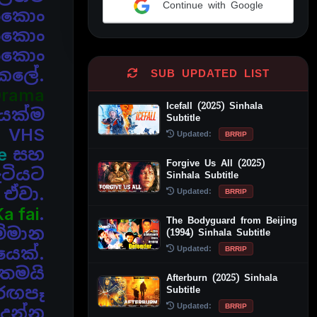
Continue with Google
ොංකොං
Alternative:
ොංකොං
ංකොං
 කලේ.
SUB UPDATED LIST
Drama
Icefall (2025) Sinhala
පයක්ම
Subtitle
ි VHS
Updated:
BRRIP
e
සහ
Forgive Us All (2025)
ැටියට
Sinhala Subtitle
 ඒවා.
Updated:
BRRIP
a fai
.
The Bodyguard from Beijing
්මාන
(1994) Sinhala Subtitle
Updated:
යෙක්.
BRRIP
 තමයි
Afterburn (2025) Sinhala
 රඟපෑ
Subtitle
Updated:
BRRIP
 දන්න