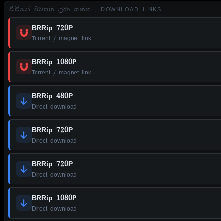
වීඩියෝ පිටපත් ලබා ගන්න . DOWNLOAD LINKS
BRRip 720P
Torrent / magnet link
BRRip 1080P
Torrent / magnet link
BRRip 480P
Direct download
BRRip 720P
Direct download
BRRip 720P
Direct download
BRRip 1080P
Direct download