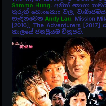
Sammo Hung
. අනිත් කෙනා තම
තුරුත්
හොංකොං වල, වාණිජමය අ
හැඳින්වෙන
Andy Lau
.
Mission Mil
[2016], The Adventurers [2017]
කාලයේ ජනප්‍රියම චිත්‍රපටි.