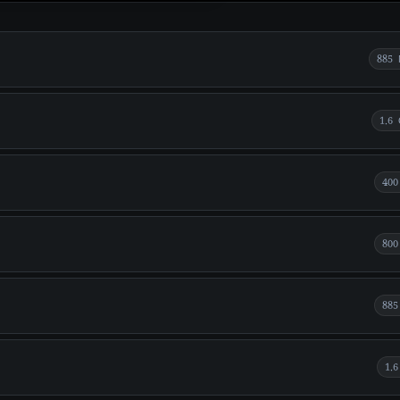
885
1.6
400
800
885
1.