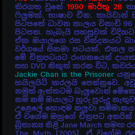
තිරගත වුනේ
1990 මාර්තු 28
තා
ෆිලුමක්. භාෂාව චීන.
තායිවාන්
පිටපතේ ධාවන කාලය විනාඩි 96 
පිටපත. හැබැයි පහසුවක් විදිහට 
ඒක
ඔයාලගෙ රස වින්දනයට බ
වර්ගයේ සිනමා පටයක්.
එකල පවා
මේ චිත්‍රපටයට රංගනයෙන් දාය
සහ DVD නිකුත් කරන විට,
කවරයට
Jackie Chan is the Prisoner
යනු
හයිලයිට් කරලයි පෙන්නුවෙ. අව
නමුත් ඇත්තටම බැලුවොත් මේකෙ 
නම නම් ඔයාලට හුරු පුරුදු නැතුව
උළෙලේ හොඳම නලුවා සම්මානය හ
ඒ වගේම ඔහුගේ
චිත්‍රපට අතරින
බ්‍රිතාන්‍ය නිළි Jane March සමඟ
The Myth [2005]. ඒ වගේම 