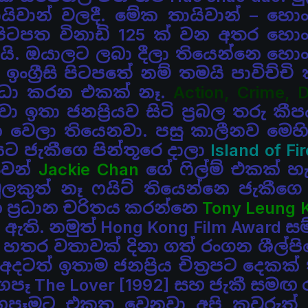
යිවාන් වලදී. මේක තායිවාන් – හ
 පිටපත විනාඩි 125 ක් වන අතර හ
යි. ඔයාලට ලබා දීලා
තියෙන්නෙ හො
ඉංග්‍රීසි පිටපතේ නම් තමයි පාවිච්චි
ාධා කරන එකක් නෑ.
Action, Crime, 
 ඉතා ජනප්‍රියව සිටි ප්‍රබල තරු කී
ක වෙලා තියෙනවා. පසු කාලීනව මෙහ
 ජැකීගෙ පින්තූරෙ දාලා
Island of Fir
වෙන්
Jackie Chan
ගේ
ෆිල්ම් එකක් හ
ුලකුත් නෑ ෆයිට් තියෙන්නෙ ජැකීගෙ
ප්‍රධාන චරිතය
කරන්නෙ
Tony Leung K
 ඇති. නමුත් Hong Kong Film Award
සම
තර වතාවක් දිනා ගත් රංගන ශීල්පි
් අදටත් ඉතාම ජනප්‍රිය චිත්‍රපට දෙකක්
 රඟපෑ
The Lover [1992] සහ ජැකී සමඟ
රඟපෑමට එකතු වෙනවා අපි
කවුරුත්