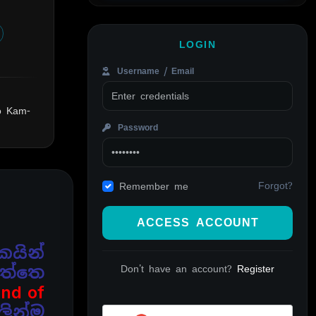
LOGIN
Username / Email
o Kam-
Password
Forgot?
Remember me
ACCESS ACCOUNT
කයින්
ත්තෙ
Don't have an account?
Register
and of
ුලින්ම