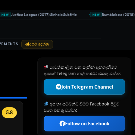
Justice League (2017) Sinhala Subtitle
Bumblebee (2018) Sinha
NEW
VEMENTS
අපට දෙන්න
යාවත්කාලීන වන සැනින් දැනගැනීමට
අපගේ Telegram නාලිකාවට එකතු වන්න:
Join Telegram Channel
අප හා සම්බන්ධ වීමට Facebook පිටුව
සමග එකතු වන්න:
5.8
Follow on Facebook