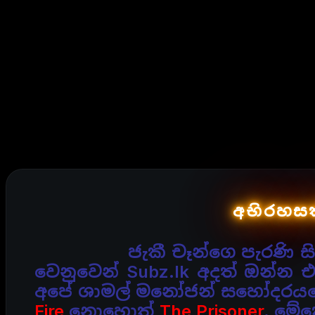
අභිරහසක
ජැකී චෑන්ගෙ පැරණි 
වෙනුවෙන් Subz.lk අදත්
ඔන්න 
අපේ ශාමල් මනෝජන් සහෝදරයගෙ
Fire
නොහොත්
The Prisoner
. මේක