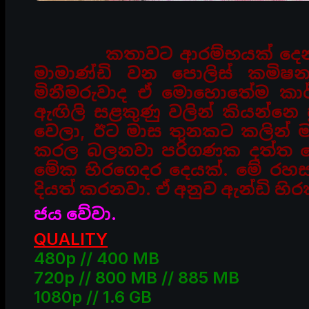
කතාවට ආරම්භයක් දෙන්න
මාමාණ්ඩි වන පොලිස්
කමිෂන
මිනීමරුවාද ඒ මොහොතේම කාර
ඇඟිලි සළකුණු වලින් කියන්නෙ
වෙලා, ඊට මාස
තුනකට කලින් ම
කරල බලනවා පරිගණක දත්ත 
මේක හිරගෙදර දෙයක්. මේ රහ
දියත් කරනවා. ඒ අනුව ඇන්ඩි හි
ජය වේවා.
QUALITY
480p // 400 MB
720p // 800 MB // 885 MB
1080p // 1.6 GB