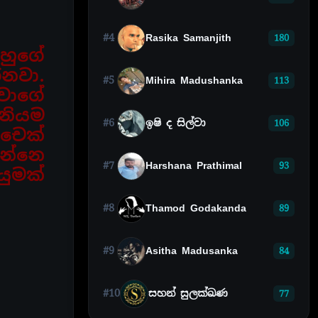
#4
Rasika Samanjith
180
ඔහුගේ
නවා.
#5
Mihira Madushanka
113
ුවාගේ
 නියම
#6
ඉෂි ද සිල්වා
106
 චෙක්
යන්නෙ
#7
Harshana Prathimal
93
ුමක්
#8
Thamod Godakanda
89
#9
Asitha Madusanka
84
#10
සහන් සුලක්ඛණ
77