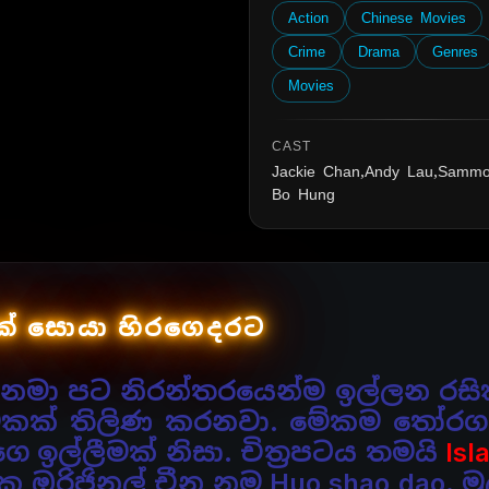
Action
Chinese Movies
Crime
Drama
Genres
Movies
CAST
Jackie Chan,Andy Lau,Samm
Bo Hung
් සොයා හිරගෙදරට
සිනමා පට නිරන්තරයෙන්ම ඉල්ලන රසි
එකක් තිලිණ කරනවා. මේකම තෝරග
 ඉල්ලීමක් නිසා.
චිත්‍රපටය තමයි
Isl
ෙ ඔරිජිනල් චීන නම Huo shao dao.
ම