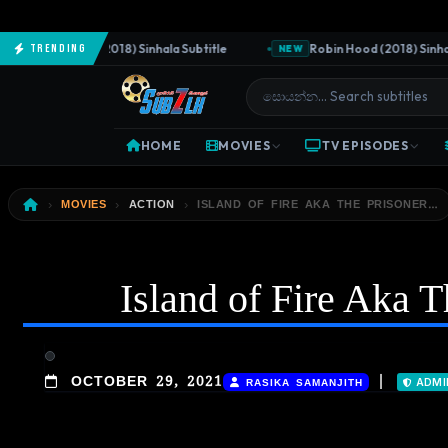
e Predator (2018) Sinhala Subtitle
Robin Hood (2018) Sinhala Su
Trending
NEW
HOME
MOVIES
TV EPISODES
MOVIES
ACTION
ISLAND OF FIRE AKA THE PRISONER…
Island of Fire Aka T
|
OCTOBER 29, 2021
RASIKA SAMANJITH
ADMI