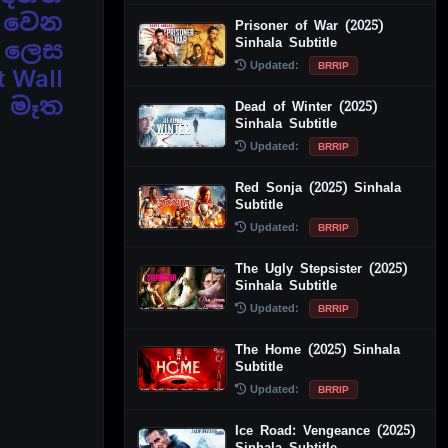
ද වෙන
Prisoner of War (2025)
Sinhala Subtitle
ා ලෙස
Updated:
BRRIP
t Wall
ේ මෑත
Dead of Winter (2025)
Sinhala Subtitle
Updated:
BRRIP
Red Sonja (2025) Sinhala
Subtitle
Updated:
BRRIP
The Ugly Stepsister (2025)
Sinhala Subtitle
Updated:
BRRIP
The Home (2025) Sinhala
Subtitle
Updated:
BRRIP
Ice Road: Vengeance (2025)
Sinhala Subtitle