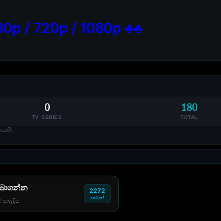
80p / 720p / 1080p ♣♣
0
180
TV SERIES
TOTAL
ණයකි.
 බාගන්න
2272
වාරයක්
් සබැඳිය