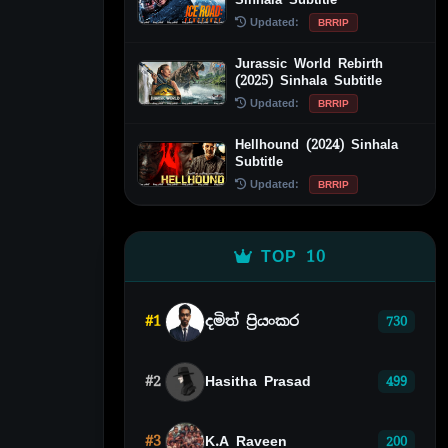
Updated:
BRRIP
Jurassic World Rebirth
(2025) Sinhala Subtitle
Updated:
BRRIP
Hellhound (2024) Sinhala
Subtitle
Updated:
BRRIP
TOP 10
#1
දමිත් ප්‍රියංකර
730
#2
Hasitha Prasad
499
#3
K.A Raveen
200