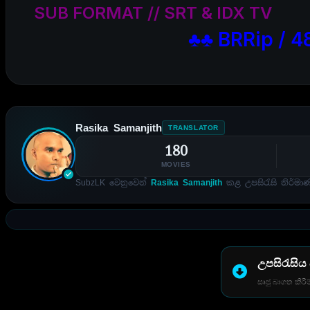
SUB FORMAT // SRT & IDX TV
♣♣ BRRip / 4
Rasika Samanjith
TRANSLATOR
180
MOVIES
SubzLK වෙනුවෙන්
Rasika Samanjith
කළ උපසිරැසි නිර්මා
උපසිරැසිය
සෘජු බාගත කිරීම