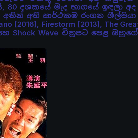
යි, 80 දශකයේ මැද භාගයේ ඉඳලා අ
තින් අති සාර්ථකම රංගන ශීල්පිය
ano [2016], Firestorm [2013], The Grea
සහ Shock Wave චිත්‍රපට පෙළ ඔහුග