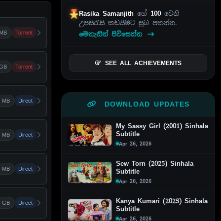
Rasika Samanjith
ගේ
100
වෙනි
උපසිරැසි කඩයීමට සුබ පතන්න.
 MB
Torrent
මෙතැනින් පිවිසෙන්න
SEE ALL ACHIEVEMENTS
 GB
Torrent
 MB
Direct
DOWNLOAD UPDATES
My Sassy Girl (2001) Sinhala
Subtitle
 MB
Direct
Apr 26, 2026
Sew Torn (2025) Sinhala
 MB
Direct
Subtitle
Apr 26, 2026
Kanya Kumari (2025) Sinhala
6 GB
Direct
Subtitle
Apr 26, 2026