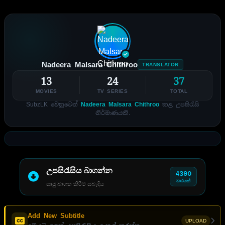
Nadeera Malsara Chithroo
TRANSLATOR
13
24
37
MOVIES
TV SERIES
TOTAL
SubzLK වෙනුවෙන්
Nadeera Malsara Chithroo
කළ උපසිරැසි
නිර්මාණයකි.
උපසිරැසිය බාගන්න
4390
වාරයක්
සෘජු බාගත කිරීම් සබැඳිය
Add New Subtitle
UPLOAD