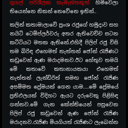
ගූගල් පරිශීලක කැමැත්තකුත්
හිමිවෙලා
තියෙන්නෙ නිකන් නෙවේනෙ ඉතින්..
කලින් කතාමාලාවේ ප්‍රංශ රජුගේ හමුදාව සහ
නයිට් ටෙම්ප්ලර්වරු අතර ඇතිවෙච්ච සටන
කට්ටියට මතක ඇතිනේ.එහිදී පිලිප් රජු විසි
තම බිරිඳ එහෙමත් නැත්තන් ජෝන් රැජිණට
කඩුවෙන් ඇණ මරාදමනව.ඊට හේතුව තමයි
මේ කතාවේ කතානායකයා එහෙමත්
නැත්තන් ලැන්ඩ්රිත් සමඟ ජෝන් රැජිණ
අසම්මත ප්‍රේමයක් ගෙන යාම….මේ ප්‍රේමයේ
ප්‍රතිඵලයක් විදිහට ඇයට දරුවෙකු පිළිසිඳ
ගන්නව.මේ ගැන කේන්තියෙන් පසුවෙන
පිලිප් රජු කඩුවෙන් ඇණ ජෝන් රැජිණ
මරාදනව.රැජිණ මියගියත් රැජිණට ලැබෙන්න