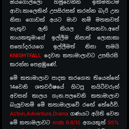
ඔයගොල්ලො හමුවෙන්න ඉක්මනටම
ආවා.කාලෙකින් උපසිරසක් කරන්න බැරි උන
නිසා ගොඩක් අයට මාව නම් මතකවත්
නැතුව ඇති කියල හිතනවා.අපේ
නායකතුමාගේ ඉල්ලීම නිසාත් ලොසාකා
සහෝදරයගෙ ඉල්ලීමත් නිසා තමයි
KNIGHTFALL
දෙවන කතාමාලාවට උපසිරසි
කරන්න පෙළඹුණේ.
මේ කතාමාලාව පාදක කරගෙන තියෙන්නේ
14වෙනි ශතවර්ෂයේ හිටපු නයිට්වරුන්
අවසන් කාලය ගැන.පලවෙනි කතාමාලාව
බැලුවනම් මේ කතාමාලාවේ රඟේ තේරේවි.
Action,Adventure,Drama
ගණයට අයිති වෙන
මේ කතාමලාවට
imdb 6.6/10
අගයකුත්
95%