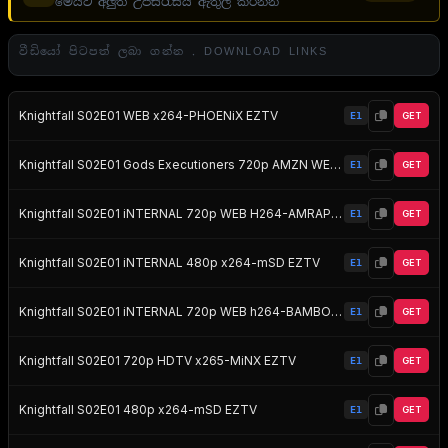
මෙයට අලුත් උපසිරැසිය ඇතුල් කරන්න
වීඩියෝ පිටපත් ලබා ගන්න . DOWNLOAD LINKS
Knightfall S02E01 WEB x264-PHOENiX EZTV
E1
GET
Knightfall S02E01 Gods Executioners 720p AMZN WEB-DL DDP2 0 H 264-NTb EZTV
E1
GET
Knightfall S02E01 iNTERNAL 720p WEB H264-AMRAP EZTV
E1
GET
Knightfall S02E01 iNTERNAL 480p x264-mSD EZTV
E1
GET
Knightfall S02E01 iNTERNAL 720p WEB h264-BAMBOOZLE EZTV
E1
GET
Knightfall S02E01 720p HDTV x265-MiNX EZTV
E1
GET
Knightfall S02E01 480p x264-mSD EZTV
E1
GET