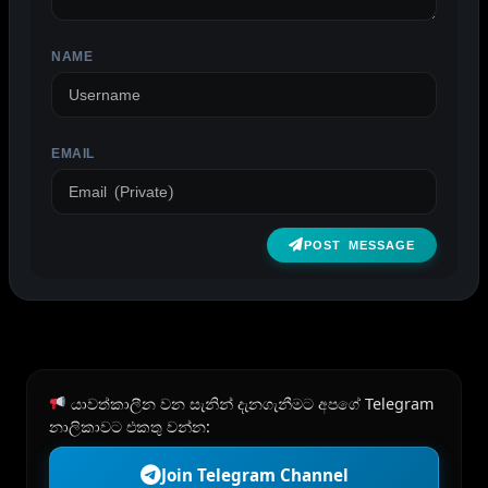
NAME
EMAIL
POST MESSAGE
යාවත්කාලීන වන සැනින් දැනගැනීමට අපගේ Telegram
නාලිකාවට එකතු වන්න:
Join Telegram Channel