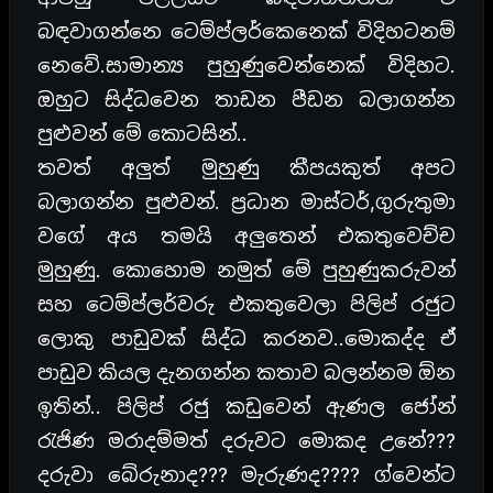
බඳවාගන්නෙ ටෙම්ප්ලර්කෙනෙක් විදිහටනම්
නෙවේ.සාමාන්‍ය පුහුණුවෙන්නෙක් විදිහට.
ඔහුට සිද්ධවෙන තාඩන පීඩන බලාගන්න
පුළුවන් මේ කොටසින්..
තවත් අලුත් මුහුණු කීපයකුත් අපට
බලාගන්න පුළුවන්. ප්‍රධාන මාස්ටර්,ගුරුතුමා
වගේ අය තමයි අලුතෙන් එකතුවෙච්ච
මුහුණු. කොහොම නමුත් මේ පුහුණුකරුවන්
සහ ටෙම්ප්ලර්වරු එකතුවෙලා පිලිප් රජුට
ලොකු පාඩුවක් සිද්ධ කරනව..මොකද්ද ඒ
පාඩුව කියල දැනගන්න කතාව බලන්නම ඕන
ඉතින්.. පිලිප් රජු කඩුවෙන් ඇණල ජෝන්
රැජිණ මරාදම්මත් දරුවට මොකද උනේ???
දරුවා බේරුනාද??? මැරුණද???? ග්වෙන්ට