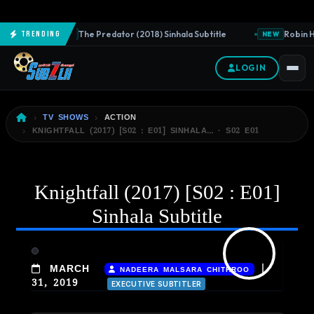
The Predator (2018) Sinhala Subtitle
Robin Ho
Trending
NEW
NEW
LOGIN
TV SHOWS
ACTION
KNIGHTFALL (2017) [S02 : E01] SINHALA… · S02 E01
Knightfall (2017) [S02 : E01]
Sinhala Subtitle
|
MARCH
NADEERA MALSARA CHITHROO
31, 2019
EXECUTIVE SUBTITLER