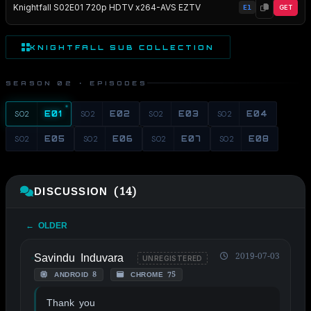
Knightfall S02E01 720p HDTV x264-AVS EZTV
E1
GET
KNIGHTFALL SUB COLLECTION
SEASON 02 · EPISODES
S02
E01
S02
E02
S02
E03
S02
E04
S02
E05
S02
E06
S02
E07
S02
E08
DISCUSSION (14)
← OLDER
Savindu Induvara
2019-07-03
UNREGISTERED
ANDROID 8
CHROME 75
Thank you