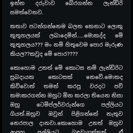
ඉන්න දරුවාව බේරගන්න ලැන්ඩ්රි
සමත්වෙනව.
කතාව පටන්ගන්නෙම බලන කෙනාට ලොකු
කුතුහලයක් ලබාදෙමින්…..මොකද්ද මේ
කුතුහලය??? මං නම් හිතුවෙම පොර මැරුණ
කියල??කවුද මේ පොර????
කොහොම උනත් මේ කොටස නම් ලැන්ඩ්රිට
සුබදායක කොටසක් නෙවේ.මොකද
කිව්වොත් තමන් කරපු වරදට පව්
කමාකරගන්න ඔහුට ඕන කරලා තියෙන නිසා
ඔහු ටෙම්ප්ලර්වරුන්ගෙ පල්ලියට
ගියත්.ඔහුව ඔවුන් පිළිගන්නේ නැතුව
නෙරපාල දානවා.කොහොම උනත් ඔහුව
ආපහු පල්ලියට බඳවාගත්තත් ඒ