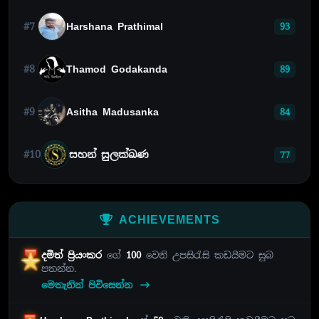
#7
Harshana Prathimal
93
#8
Thamod Godakanda
89
#9
Asitha Madusanka
84
#10
සහන් සුලක්ඛණ
77
ACHIEVEMENTS
දමිත් ප්‍රියංකර
ගේ
100
වෙනි උපසිරැසි කඩයීමට සුබ
පතන්න.
මෙතැනින් පිවිසෙන්න