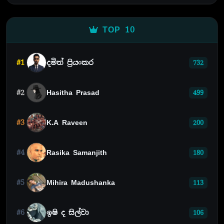
TOP 10
#1
දමිත් ප්‍රියංකර
732
#2
Hasitha Prasad
499
#3
K.A Raveen
200
#4
Rasika Samanjith
180
#5
Mihira Madushanka
113
#6
ඉෂි ද සිල්වා
106