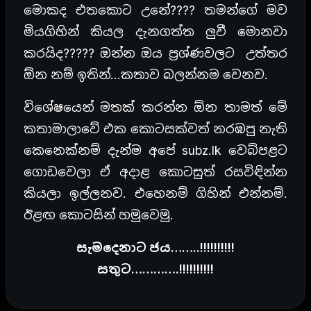
මොකද එතකොට උනේ???? තමන්ගේ මව
මියගිහින් කියල දැනගත්ත ලුවී මොනවා
කරයිද????? ඔන්න ඔය ප්‍රශ්ණවලට උත්තර
ඕන නම් ඉතින්…කතාව බලන්නම වෙනව.
විශේෂයෙන් මතක් කරන්න ඕන තාමත් මේ
කතාමාලාවේ එක කොටසක්වත් නරඹපු නැති
කෙනෙක්නම් දැන්ම අපේ subz.lk වෙබ්පළට
ගොඩවෙලා ඒ අදාළ කොටසුත් රසවිඳින්න
කියලා ඉල්ලනව. එහෙනම් ගිහින් එන්නම්.
ඊළඟ කොටසින් හමුවෙමු.
සැමදෙනාට ජය……..!!!!!!!!!!
සතුට………….!!!!!!!!!!