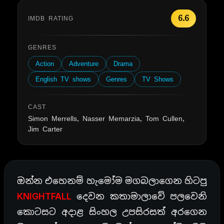
6.6
IMDB RATING
GENRES
Action
Adventure
Drama
English TV shows
Genres
TV Shows
CAST
Simon Merrells, Nasser Memarzia, Tom Cullen,
Jim Carter
ඔන්න එහෙනම් හැමෝම මගබලාගෙන හිටපු
KNIGHTFALL
දෙවන කතාමාලාවේ පලවෙනි
කොටසට අදාළ සිංහල උපසිරසත් අරගෙන