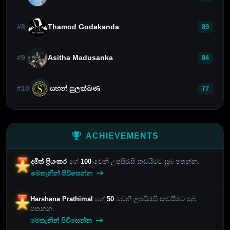
#8
Thamod Godakanda
89
#9
Asitha Madusanka
84
#10
සහන් සුලක්ඛණ
77
ACHIEVEMENTS
දමිත් ප්‍රියංකර
ගේ
100
වෙනි උපසිරැසි කඩයීමට සුබ පතන්න.
මෙතැනින් පිවිසෙන්න
Harshana Prathimal
ගේ
50
වෙනි උපසිරැසි කඩයීමට සුබ
පතන්න.
මෙතැනින් පිවිසෙන්න