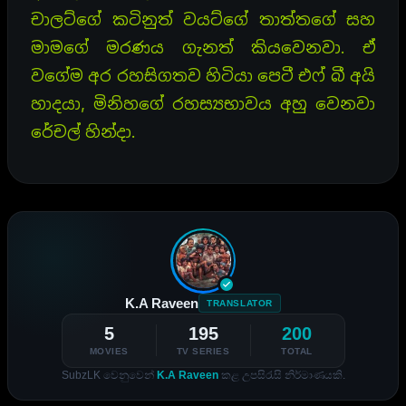
චාලට්ගේ කටිනුත් වයට්ගේ තාත්තගේ සහ
මාමගේ මරණය ගැනත් කියවෙනවා. ඒ
වගේම අර රහසිගතව හිටියා පෙටී එෆ් බී අයි
හාදයා, මිනිහගේ රහස්‍යභාවය අහු වෙනවා
රේචල් හින්දා.
K.A Raveen
TRANSLATOR
5
195
200
MOVIES
TV SERIES
TOTAL
SubzLK වෙනුවෙන්
K.A Raveen
කළ උපසිරැසි නිර්මාණයකි.