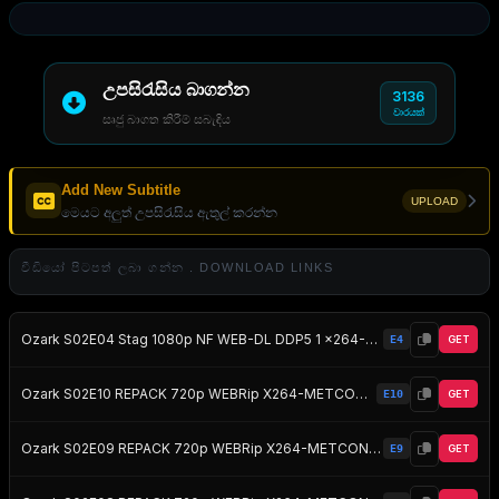
උපසිරැසිය බාගන්න
3136
වාරයක්
සෘජු බාගත කිරීම් සබැඳිය
Add New Subtitle
UPLOAD
මෙයට අලුත් උපසිරැසිය ඇතුල් කරන්න
වීඩියෝ පිටපත් ලබා ගන්න . DOWNLOAD LINKS
Ozark S02E04 Stag 1080p NF WEB-DL DDP5 1 x264-NTG EZTV
E4
GET
Ozark S02E10 REPACK 720p WEBRip X264-METCON EZTV
E10
GET
Ozark S02E09 REPACK 720p WEBRip X264-METCON EZTV
E9
GET