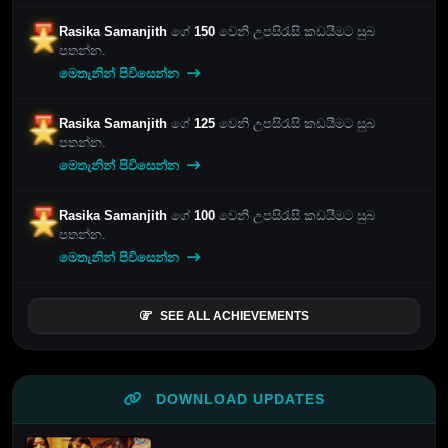
Rasika Samanjith
ගේ
150
වෙනි උපසිරැසි කඩයීමට සුබ
පතන්න.
මෙතැනින් පිවිසෙන්න
Rasika Samanjith
ගේ
125
වෙනි උපසිරැසි කඩයීමට සුබ
පතන්න.
මෙතැනින් පිවිසෙන්න
Rasika Samanjith
ගේ
100
වෙනි උපසිරැසි කඩයීමට සුබ
පතන්න.
මෙතැනින් පිවිසෙන්න
SEE ALL ACHIEVEMENTS
DOWNLOAD UPDATES