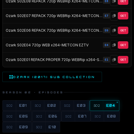
Ozark S02E08 REPACK 720p WEBRip X264-METCON EZTV
E8
GET
Ozark S02E07 REPACK 720p WEBRip X264-METCON EZTV
E7
GET
Ozark S02E06 REPACK 720p WEBRip X264-METCON EZTV
E6
GET
Ozark S02E04 720p WEB x264-METCON EZTV
E4
GET
Ozark S02E01 REPACK PROPER 720p WEBRip x264-STRiFE EZTV
E1
GET
OZARK (2017) SUB COLLECTION
SEASON 02 · EPISODES
S02
E01
S02
E02
S02
E03
S02
E04
S02
E05
S02
E06
S02
E07
S02
E08
S02
E09
S02
E10