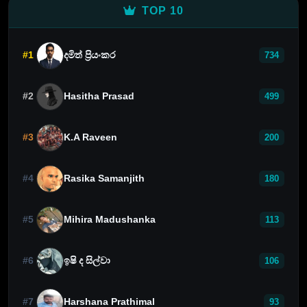
TOP 10
#1
දමිත් ප්‍රියංකර
734
#2
Hasitha Prasad
499
#3
K.A Raveen
200
#4
Rasika Samanjith
180
#5
Mihira Madushanka
113
#6
ඉෂි ද සිල්වා
106
#7
Harshana Prathimal
93