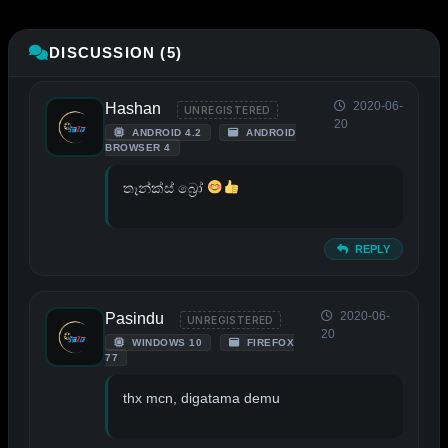
DISCUSSION (5)
2020-06-
Hashan
UNREGISTERED
20
ANDROID 4.2
ANDROID
BROWSER 4
තෑන්ක්ස් බ්‍රෝ
REPLY
2020-06-
Pasindu
UNREGISTERED
20
WINDOWS 10
FIREFOX
77
thx mcn, digatama demu