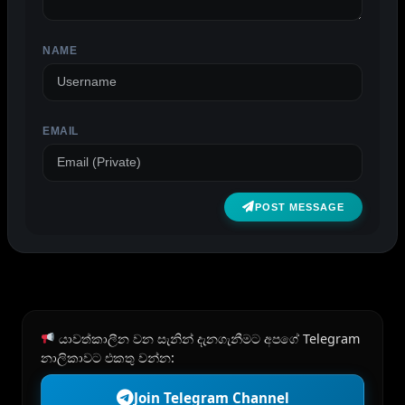
NAME
EMAIL
POST MESSAGE
යාවත්කාලීන වන සැනින් දැනගැනීමට අපගේ Telegram
නාලිකාවට එකතු වන්න:
Join Telegram Channel