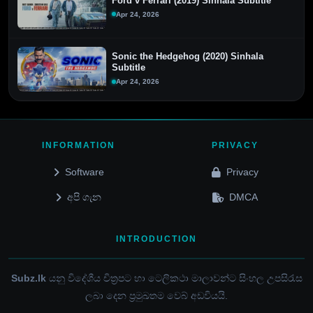
Ford v Ferrari (2019) Sinhala Subtitle
Apr 24, 2026
Sonic the Hedgehog (2020) Sinhala
Subtitle
Apr 24, 2026
INFORMATION
PRIVACY
Software
Privacy
අපි ගැන
DMCA
INTRODUCTION
Subz.lk
යනු විදේශීය චිත්‍රපට හා ටෙලිකථා මාලාවන්ට සිංහල උපසිරැස
ලබා දෙන ප්‍රමුඛතම වෙබ් අඩවියයි.