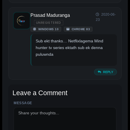
2020-06-
Prasad Maduranga
23
UNREGISTERED
WINDOWS 10
CHROME 83
Sub ekt thanks… Netflixlagema Mind
hunter tv series ektath sub ek denna
puluwnda
REPLY
Leave a Comment
MESSAGE
ALTERNATIVE: