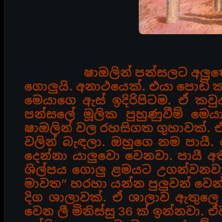
ෂාඔලින් පන්සලට අලුත
ගොලුයි. අනාථයෙක්. එයා පොඩි
ක
මෙයාගෙ ඇස් ඉදිරිපිටම. ඒ කව
පන්සලේ මූලික පුහුණුවීම් මෙ
ෂාඔලින් වල රහසිගත ගුහාවක්.
වලින් බැඳලා. ඔහුගෙ නම පාය
දෙන්නා යාලුවො
වෙනවා. පායී අ
ශිල්පය ගොලු ළමයට උගන්වනව
මාවත” හරහා යන්න පුලුවන් වෙන
දිග ශාලාවක්. ඒ ශාලාව
ඇතුලෙ ද
වෙන ලී මිනිස්සු 36 ක් ඉන්නවා.