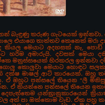
ෙන් බැඳුණු තරුණ ගැටයෙක් ඉන්නවා.
ාලෙ එයාගෙ තාත්තව කෙනෙක් මරා ද
ුද කියල මෙයාට අදහසක් නෑ, පොඩි 
යාට හරිම අමාරුයි. දවසක් මෙයා ද
 ඒකෙ මනුස්සයෙක්
හිරකරල ඉන්නවා දම
ී. ගොලු කොලුවා මෙයාට හොඳට සල
ති දක්ෂ මාෂල් ආට් කාරයෙක්. ඔහු 
ා. ඒ ඔහුට පන්සලේ තියෙන
“ලී මිනි
්න. ඒ කියන්නෙ පන්සලේ තියෙන ඉතා
ෙපැත්තෙම යන්ත්‍රානුකාරයෙන් ක්‍රිය
 ඒවල අත් පා ඔක්කොම වැඩ.
ඒක පහු ක