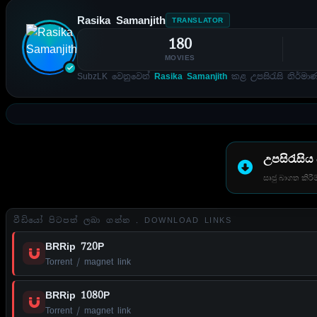
Rasika Samanjith
TRANSLATOR
180
MOVIES
SubzLK වෙනුවෙන්
Rasika Samanjith
කළ උපසිරැසි නිර්මා
උපසිරැසිය
සෘජු බාගත කිරීම
වීඩියෝ පිටපත් ලබා ගන්න . DOWNLOAD LINKS
BRRip 720P
Torrent / magnet link
BRRip 1080P
Torrent / magnet link