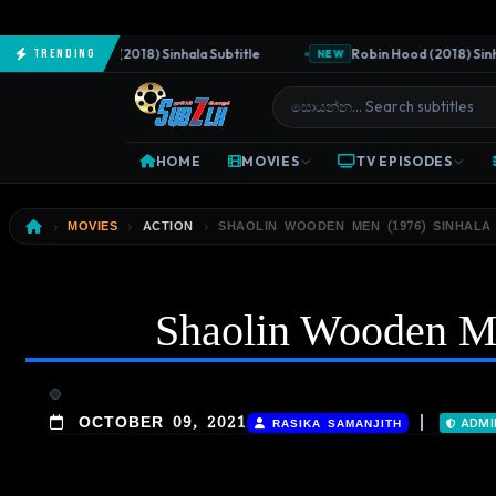
The Predator (2018) Sinhala Subtitle
Robin Hood (2018) Sinhala S
Trending
NEW
HOME
MOVIES
TV EPISODES
MOVIES
ACTION
SHAOLIN WOODEN MEN (1976) SINHALA
Shaolin Wooden Me
|
OCTOBER 09, 2021
RASIKA SAMANJITH
ADMI