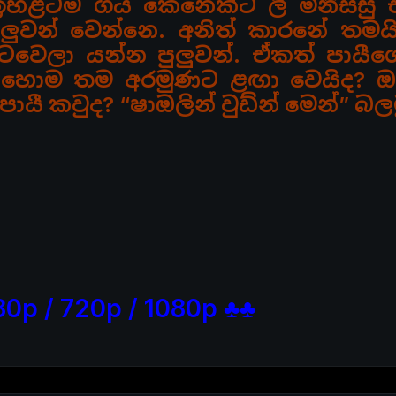
ඉහළටම ගිය කෙනෙක්ට ලී මිනිස්සු
ුලුවන් වෙන්නෙ. අනිත් කාරනේ තම
වෙලා යන්න පුලුවන්. ඒකත් පායීග
 කොහොම තම
අරමුණට ළඟා වෙයිද? ඔ
ායී කවුද? “ෂාඔලින් වුඩ්න් මෙන්” බල
80p / 720p / 1080p ♣♣