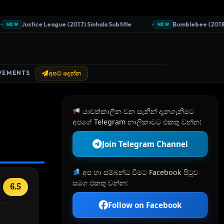
Justice League (2017) Sinhala Subtitle
Bumblebee (2018) Sinh
W
NEW
VEMENTS
අපට දෙන්න
යාවත්කාලීන වන සැනින් දැනගැනීමට
අපගේ Telegram නාලිකාවට එකතු වන්න:
Join Telegram Channel
අප හා සම්බන්ධ වීමට Facebook පිටුව
සමග එකතු වන්න:
6.5
Follow on Facebook