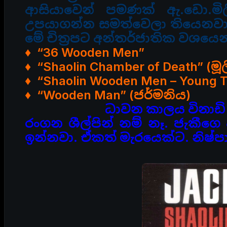
ආසියාවෙන් පමණක්
ඇ.ඩො.මි
උපයාගන්න සමත්වෙලා තියෙනව
මේ චිත්‍රපට අන්තර්ජාතික වශයෙන
♦ “36 Wooden Men”
♦ “Shaolin Chamber of Death” (
♦ “Shaolin Wooden Men – Young 
♦ “Wooden Man” (ජර්මනිය)
ධාවන කාලය විනාඩි 
රංගන ශීල්පින් නම් නෑ. ජැකීගෙ
ඉන්නවා. ඒකත් මැරයෙක්ට. නිෂ්ප