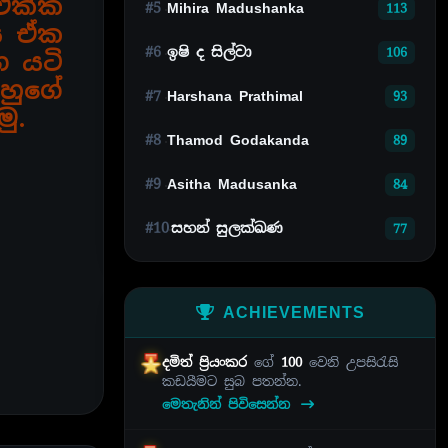
 එක්ක
#5
Mihira Madushanka
113
යි ඒක
#6
ඉෂි ද සිල්වා
106
ෙ යටි
හුගේ
#7
Harshana Prathimal
93
මු.
#8
Thamod Godakanda
89
#9
Asitha Madusanka
84
#10
සහන් සුලක්ඛණ
77
ACHIEVEMENTS
දමිත් ප්‍රියංකර
ගේ
100
වෙනි උපසිරැසි
කඩයීමට සුබ පතන්න.
මෙතැනින් පිවිසෙන්න