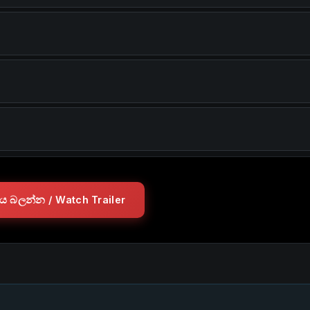
ලරය බලන්න / Watch Trailer