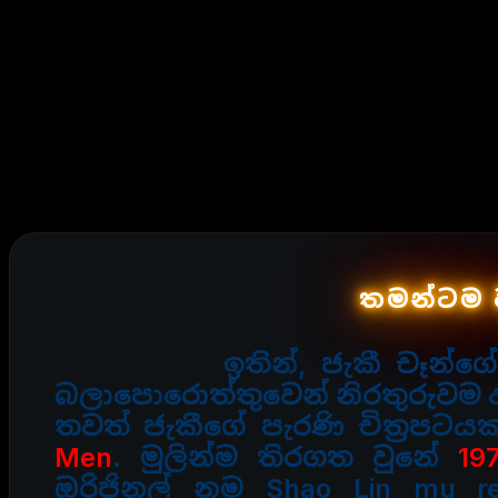
තමන්ටම 
ඉතින්, ජැකී චෑන්ග
බලාපොරොත්තුවෙන් නිරතුරුවම 
තවත් ජැකීගේ පැරණි චිත්‍රපට
Men
. මුලින්ම තිරගත වුනේ
19
ඔරිජිනල් නම Shao Lin mu 