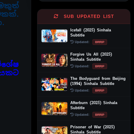
කුත්
එකක්.
SUB UPDATED LIST
ා.
Icefall (2025) Sinhala
Subtitle
Updated:
BRRIP
Forgive Us All (2025)
Sinhala Subtitle
ිශේෂ
Updated:
BRRIP
ිතයකට
The Bodyguard from Beijing
(1994) Sinhala Subtitle
Updated:
BRRIP
Afterburn (2025) Sinhala
Subtitle
Updated:
BRRIP
Prisoner of War (2025)
Sinhala Subtitle