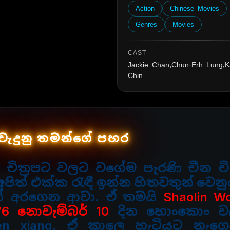
Action
Chinese Movies
Genres
Movies
CAST
Jackie Chan,Chun-Erh Lung,
Chin
වැදුනු තමන්ගේ පහර
ේ චිත්‍රපට වලට වගේම පැරණි චීන චිත
අපිත්
එක්ක රැඳී ඉන්න හිතවතුන් වෙනු
යක් අරගෙන ආවා. ඒ තමයි
Shaolin W
76 නොවැම්බර් 10
දින හොංකොං වලද
ren xiang. ඒ කාලෙ හැටියට නැගෙ