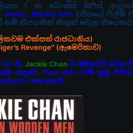
ලියන 1 ක බොක්ස් ඔෆීස් ආදායම
ා.
Action, Martial Arts
වර්ගයේ
ෆිල්ම් 
් නම් කීපයකින් නිකුත් වෙලා තියෙනව
මූලිකවම එක්සත් රාජධානිය)
Tiger’s Revenge” (ඇමෙරිකාව)
107 යි.
Jackie Chan
ට අමතරව වෙන ව
 අඹ යාලුවා
Yuen Biao නම් සුලු චර
ාදනය Lo Wei ගෙන්.