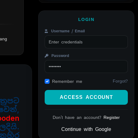
LOGIN
Username / Email
Kang
Password
Forgot?
Remember me
ACCESS ACCOUNT
්‍රපට
වෙන්,
ooden
Don't have an account?
Register
ියි.
Continue with Google
නහිර
Alternative: