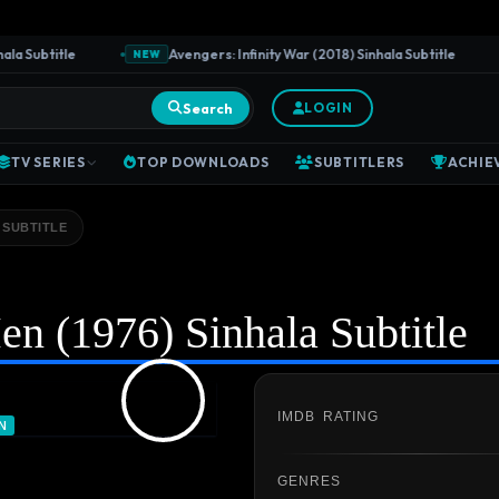
ubtitle
Avengers: Infinity War (2018) Sinhala Subtitle
NEW
NE
Search
LOGIN
TV SERIES
TOP DOWNLOADS
SUBTITLERS
ACHIE
 SUBTITLE
n (1976) Sinhala Subtitle
IMDB RATING
N
GENRES