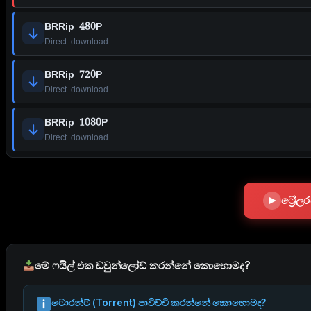
BRRip 480P
Direct download
BRRip 720P
Direct download
BRRip 1080P
Direct download
ට්‍රේ
මේ ෆයිල් එක ඩවුන්ලෝඩ් කරන්නේ කොහොමද?
ටොරන්ට් (Torrent) පාවිච්චි කරන්නේ කොහොමද?