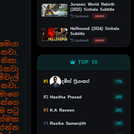
Jurassic World Rebirth
(2025) Sinhala Subtitle
Updated:
BRRIP
Hellhound (2024) Sinhala
Subtitle
Updated:
BRRIP
 මෙයා
ානවා,
නිසා.
TOP 10
කිනවා
්වැල්
#1
දමිත් ප්‍රියංකර
734
කනවා.
තමාගෙ
#2
Hasitha Prasad
499
සුන්ගෙ
ම පටු
#3
K.A Raveen
200
ාත්මක
#4
Rasika Samanjith
180
රන්න