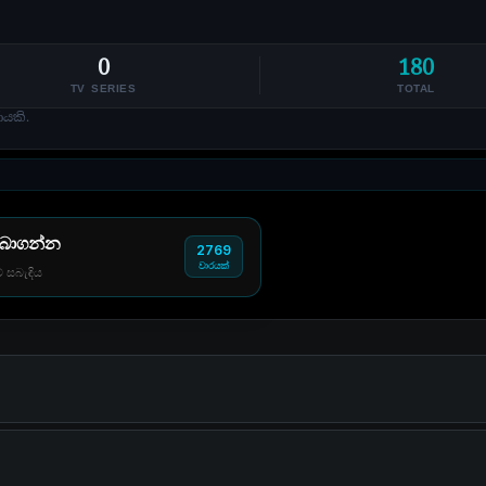
0
180
TV SERIES
TOTAL
ණයකි.
 බාගන්න
2769
වාරයක්
් සබැඳිය