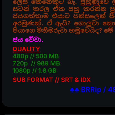
ලේසි කෙනෙකුට බෑ. පුහුණුවේ 
සටන් කරල ඒක
පහු කරන්න ප
ජයගත්තාම එයාට පන්සලෙන් පිට
අරමුණක්. ඒ ඇයි? ගොලුවා
පියාගෙ මිනීමරුවා හමුවෙයිද? මේ ප
ජය වේවා.
QUALITY
480p // 500 MB
720p // 989 MB
1080p // 1.8 GB
SUB FORMAT // SRT & IDX
♣♣ BRRip / 4