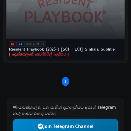
S1
E1
KOREAN TV
Resident Playbook (2025–) [S01 : E01] Sinhala Subtitle
[ දොස්තරලගේ හොස්පිට්ල් ලෝකය ]
1
📢 යාවත්කාලීන වන සැනින් දැනගැනීමට අපගේ Telegram
නාලිකාවට එකතු වන්න:
Join Telegram Channel