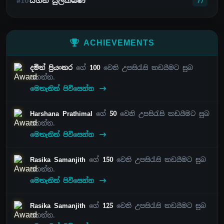
#10
සහන් සුලක්ඛණ
77
ACHIEVEMENTS
දමිත් ප්‍රියංකර
ගේ
100
වෙනි උපසිරැසි කඩයීමට සුබ
පතන්න.
මෙතැනින් පිවිසෙන්න
Harshana Prathimal
ගේ
50
වෙනි උපසිරැසි කඩයීමට සුබ
පතන්න.
මෙතැනින් පිවිසෙන්න
Rasika Samanjith
ගේ
150
වෙනි උපසිරැසි කඩයීමට සුබ
පතන්න.
මෙතැනින් පිවිසෙන්න
Rasika Samanjith
ගේ
125
වෙනි උපසිරැසි කඩයීමට සුබ
පතන්න.