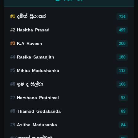
#1
දමිත් ප්‍රියංකර
734
#2
Hasitha Prasad
499
#3
K.A Raveen
200
#4
Rasika Samanjith
180
#5
Mihira Madushanka
113
#6
ඉෂි ද සිල්වා
106
#7
Harshana Prathimal
93
#8
Thamod Godakanda
89
#9
Asitha Madusanka
84