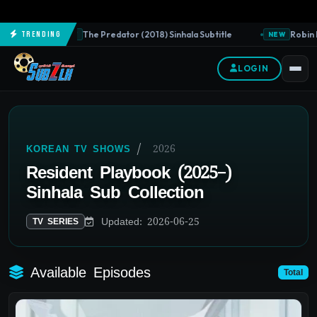
The Predator (2018) Sinhala Subtitle
Robin H
Trending
NEW
NEW
LOGIN
/
2026
KOREAN TV SHOWS
Resident Playbook (2025–)
Sinhala Sub Collection
Updated: 2026-06-25
TV SERIES
Available Episodes
Total