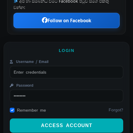
අප හා සම්බන්ධ වීමට Facebook පිටුව සමග එකතු
වන්න:
Follow on Facebook
LOGIN
Username / Email
Password
Forgot?
Remember me
ACCESS ACCOUNT