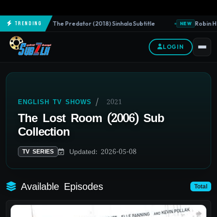
The Predator (2018) Sinhala Subtitle
Robin Ho
Trending
NEW
NEW
LOGIN
/
2021
ENGLISH TV SHOWS
The Lost Room (2006) Sub
Collection
Updated: 2026-05-08
TV SERIES
Available Episodes
Total