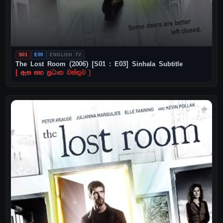
S01
E03
ENGLISH TV
The Lost Room (2006) [S01 : E03] Sinhala Subtitle
[ ඇස සහ ප්‍රධාන වස්තුව ]