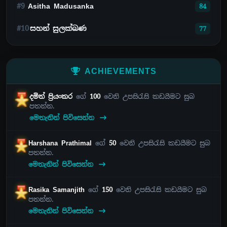
#9
Asitha Madusanka
84
#10
සහන් සුලක්ඛණ
77
ACHIEVEMENTS
දමිත් ප්‍රියංකර
ගේ
100
වෙනි උපසිරැසි කඩයීමට සුබ
පතන්න.
මෙතැනින් පිවිසෙන්න
Harshana Prathimal
ගේ
50
වෙනි උපසිරැසි කඩයීමට සුබ
පතන්න.
මෙතැනින් පිවිසෙන්න
Rasika Samanjith
ගේ
150
වෙනි උපසිරැසි කඩයීමට සුබ
පතන්න.
මෙතැනින් පිවිසෙන්න