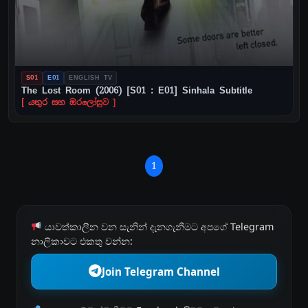
S01
E01
ENGLISH TV
The Lost Room (2006) [S01 : E01] Sinhala Subtitle
[ යතුර සහ ඔරලෝසුව ]
1
යාවත්කාලීන වන සැනින් දැනගැනීමට අපගේ Telegram
නාලිකාවට එකතු වන්න:
Join Telegram Channel