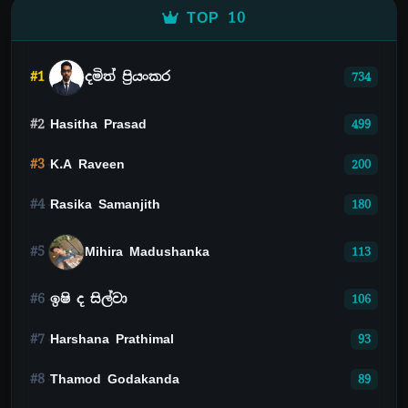
TOP 10
#1
දමිත් ප්‍රියංකර
734
#2
Hasitha Prasad
499
#3
K.A Raveen
200
#4
Rasika Samanjith
180
#5
Mihira Madushanka
113
#6
ඉෂි ද සිල්වා
106
#7
Harshana Prathimal
93
#8
Thamod Godakanda
89