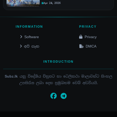
Apr 24, 2026
INFORMATION
PRIVACY
Software
Privacy
අපි ගැන
DMCA
INTRODUCTION
Subz.lk
යනු විදේශීය චිත්‍රපට හා ටෙලිකථා මාලාවන්ට සිංහල
උපසිරැස ලබා දෙන ප්‍රමුඛතම වෙබ් අඩවියයි.