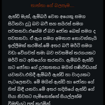
තාත්තා ගේ බලපෑම….
ඇන්ඩි මැක්, ඇම්බර් වෙන අයෙකු සමග
සිටිනවා දුටු බව බෆී සහ සයිරස් සමග
පවසනවා.එසේම ඒ බව ජෝන බෙක් සමග ද
පවසනවා. ඒ ඇය සමග අමනාප නොවන්නැයි
ඉල්ලීමක් කරමින්.මේ අතර බෆී මර්ටි සමග
වඩා වේගවත් තමා බව පවසමින් තරගයකට
මර්ටි හට අභියෝග කරනවා. ඇම්බර් ඇන්ඩි
හට ජෝනා ගේ දුරකතනය මගින් පණිවිඩයක්
යවනවා.එහිදී ඇම්බර් ඇන්ඩි හා වාදයකට
පැටලෙනවා. මේ මගින් ඇන්ඩි හා ජෝනා ගේ
හිත් බිඳී යනවා.මේ අතර හදිසියේ ඇන්ඩි ගේ
පියා නිවසට පැමිනෙන්නේ සියල්ලන්ම
විමතියට පත් කරමින්