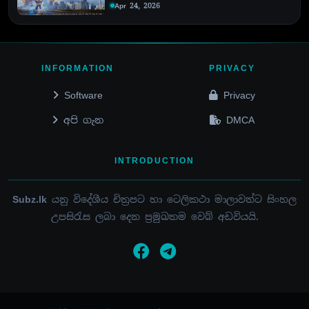
Apr 24, 2026
INFORMATION
PRIVACY
Software
Privacy
අපි ගැන
DMCA
INTRODUCTION
Subz.lk
යනු විදේශීය චිත්‍රපට හා ටෙලිකථා මාලාවන්ට සිංහල
උපසිරැස ලබා දෙන ප්‍රමුඛතම වෙබ් අඩවියයි.