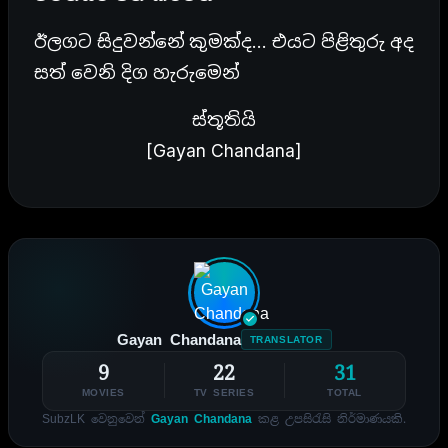
ඊලගට සිදුවන්නේ කුමක්ද… එයට පිළිතුරු අද
සත් වෙනි දිග හැරුමෙන්
ස්තූතියි
[Gayan Chandana]
Gayan Chandana
TRANSLATOR
9
22
31
MOVIES
TV SERIES
TOTAL
SubzLK වෙනුවෙන්
Gayan Chandana
කළ උපසිරැසි නිර්මාණයකි.