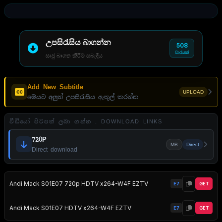
උපසිරැසිය බාගන්න
508
වාරයක්
සෘජු බාගත කිරීම් සබැඳිය
Add New Subtitle
UPLOAD
මෙයට අලුත් උපසිරැසිය ඇතුල් කරන්න
වීඩියෝ පිටපත් ලබා ගන්න . DOWNLOAD LINKS
720P
MB
Direct
Direct download
Andi Mack S01E07 720p HDTV x264-W4F EZTV
E7
GET
Andi Mack S01E07 HDTV x264-W4F EZTV
E7
GET