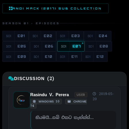
ANDI MACK (2017) SUB COLLECTION
SEASON 01 · EPISODES
S01
E01
S01
E02
S01
E03
S01
E04
S01
E05
S01
E06
S01
E07
S01
E08
S01
E09
S01
E10
S01
E11
S01
E12
DISCUSSION (2)
2019-05-
Rasindu V. Perera
USER
20
WINDOWS 10
CHROME
74
නියමයි…සබ් එකට තැන්ක්ස්…