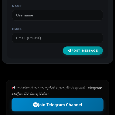
NAME
EMAIL
POST MESSAGE
යාවත්කාලීන වන සැනින් දැනගැනීමට අපගේ Telegram
නාලිකාවට එකතු වන්න:
Join Telegram Channel