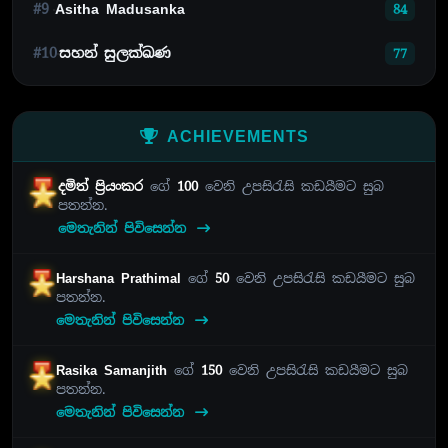
#9
Asitha Madusanka
84
#10
සහන් සුලක්ඛණ
77
ACHIEVEMENTS
දමිත් ප්‍රියංකර
ගේ
100
වෙනි උපසිරැසි කඩයීමට සුබ
පතන්න.
මෙතැනින් පිවිසෙන්න
Harshana Prathimal
ගේ
50
වෙනි උපසිරැසි කඩයීමට සුබ
පතන්න.
මෙතැනින් පිවිසෙන්න
Rasika Samanjith
ගේ
150
වෙනි උපසිරැසි කඩයීමට සුබ
පතන්න.
මෙතැනින් පිවිසෙන්න