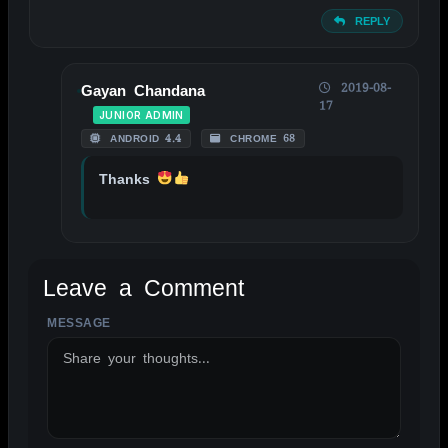
REPLY
2019-08-
Gayan Chandana
17
JUNIOR ADMIN
ANDROID 4.4
CHROME 68
Thanks
Leave a Comment
MESSAGE
ALTERNATIVE: