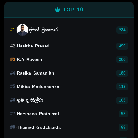
TOP 10
#1
දමිත් ප්‍රියංකර
734
#2
Hasitha Prasad
499
#3
K.A Raveen
200
#4
Rasika Samanjith
180
#5
Mihira Madushanka
113
#6
ඉෂි ද සිල්වා
106
#7
Harshana Prathimal
93
#8
Thamod Godakanda
89