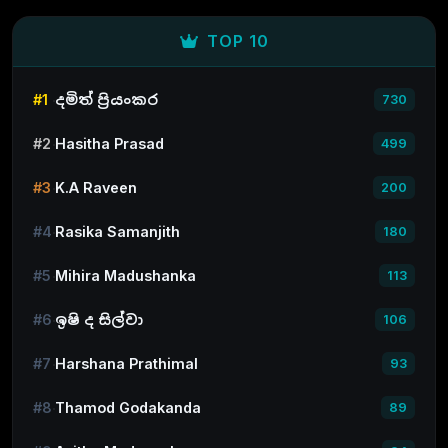
TOP 10
#1
දමිත් ප්‍රියංකර
730
#2
Hasitha Prasad
499
#3
K.A Raveen
200
#4
Rasika Samanjith
180
#5
Mihira Madushanka
113
#6
ඉෂි ද සිල්වා
106
#7
Harshana Prathimal
93
#8
Thamod Godakanda
89