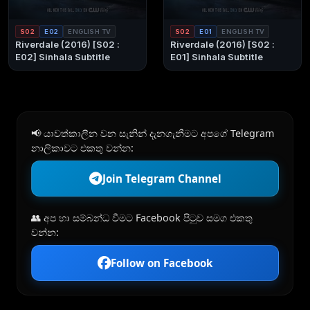
S02
E02
ENGLISH TV
S02
E01
ENGLISH TV
Riverdale (2016) [S02 :
Riverdale (2016) [S02 :
E02] Sinhala Subtitle
E01] Sinhala Subtitle
📢 යාවත්කාලීන වන සැනින් දැනගැනීමට අපගේ Telegram
නාලිකාවට එකතු වන්න:
Join Telegram Channel
👥 අප හා සම්බන්ධ වීමට Facebook පිටුව සමග එකතු
වන්න:
Follow on Facebook