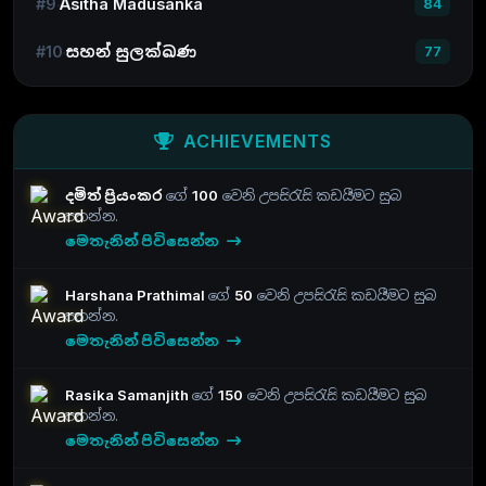
#9
Asitha Madusanka
84
#10
සහන් සුලක්ඛණ
77
ACHIEVEMENTS
දමිත් ප්‍රියංකර
ගේ
100
වෙනි උපසිරැසි කඩයීමට සුබ
පතන්න.
මෙතැනින් පිවිසෙන්න
Harshana Prathimal
ගේ
50
වෙනි උපසිරැසි කඩයීමට සුබ
පතන්න.
මෙතැනින් පිවිසෙන්න
Rasika Samanjith
ගේ
150
වෙනි උපසිරැසි කඩයීමට සුබ
පතන්න.
මෙතැනින් පිවිසෙන්න