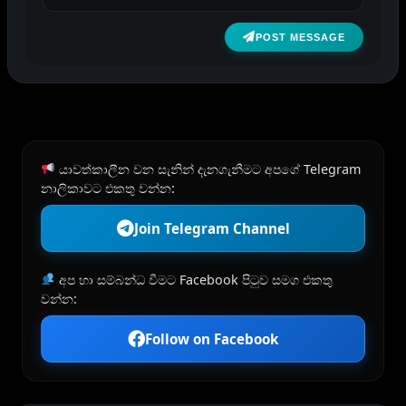
POST MESSAGE
යාවත්කාලීන වන සැනින් දැනගැනීමට අපගේ Telegram
නාලිකාවට එකතු වන්න:
Join Telegram Channel
අප හා සම්බන්ධ වීමට Facebook පිටුව සමග එකතු
වන්න:
Follow on Facebook