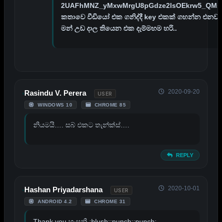
2UAFhMNZ_yMxwMrgU8pGdze2lsOEkrw5_QMs
කතාවෙ වීඩියෝ එක ගනිද්දී key එකක් ගහන්න එනව
මන් උඩ දාල තියෙන එක දැම්මහම හරි..
2020-09-20
Rasindu V. Perera
USER
WINDOWS 10
CHROME 85
නියමයි…. සබ් එකට තැන්ක්ස්….
REPLY
2020-10-01
Hashan Priyadarshana
USER
ANDROID 4.2
CHROME 31
Thank you හංසනී :blush::punch::punch: