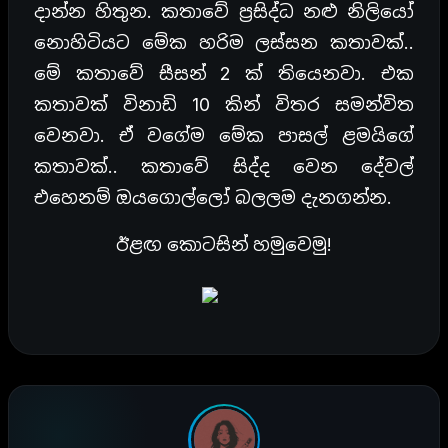
දාන්න හිතුන. කතාවේ ප්‍රසිද්ධ නළු නිලියෝ
නොහිටියට මේක හරිම ලස්සන කතාවක්..
මේ කතාවේ සීසන් 2 ක් තියෙනවා. එක
කතාවක් විනාඩි 10 කින් විතර සමන්විත
වෙනවා. ඒ වගේම මේක පාසල් ළමයිගේ
කතාවක්.. කතාවේ සිද්ද වෙන දේවල්
එහෙනම් ඔයගොල්ලෝ බලලම දැනගන්න.
ඊළඟ කොටසින් හමුවෙමු!