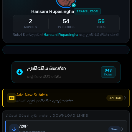
Hansani Rupasingha
TRANSLATOR
2
54
56
MOVIES
TV SERIES
TOTAL
SubzLK වෙනුවෙන්
Hansani Rupasingha
කළ උපසිරැසි නිර්මාණයකි.
උපසිරැසිය බාගන්න
948
වාරයක්
සෘජු බාගත කිරීම් සබැඳිය
Add New Subtitle
UPLOAD
මෙයට අලුත් උපසිරැසිය ඇතුල් කරන්න
වීඩියෝ පිටපත් ලබා ගන්න . DOWNLOAD LINKS
720P
Direct