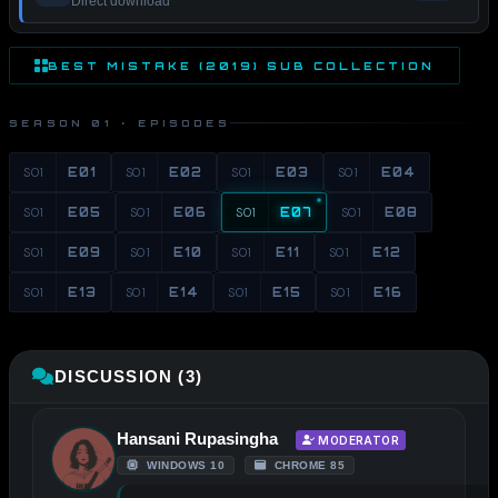
Direct download
BEST MISTAKE (2019) SUB COLLECTION
SEASON 01 · EPISODES
S01
E01
S01
E02
S01
E03
S01
E04
S01
E05
S01
E06
S01
E07
S01
E08
S01
E09
S01
E10
S01
E11
S01
E12
S01
E13
S01
E14
S01
E15
S01
E16
DISCUSSION (3)
Hansani Rupasingha
MODERATOR
WINDOWS 10
CHROME 85