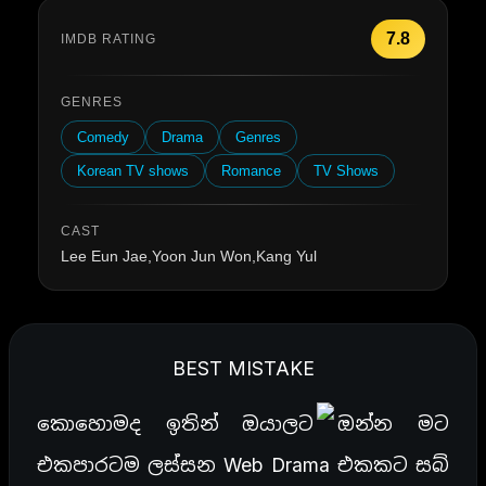
7.8
IMDB RATING
GENRES
Comedy
Drama
Genres
Korean TV shows
Romance
TV Shows
CAST
Lee Eun Jae,Yoon Jun Won,Kang Yul
BEST MISTAKE
කොහොමද ඉතින් ඔයාලට
ඔන්න මට
එකපාරටම ලස්සන Web Drama එකකට සබ්