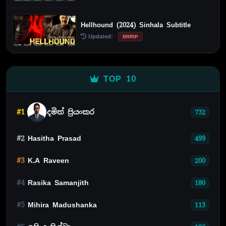
Hellhound (2024) Sinhala Subtitle
Updated:
BRRIP
TOP 10
#1
දමිත් ප්‍රියංකර
732
#2
Hasitha Prasad
499
#3
K.A Raveen
200
#4
Rasika Samanjith
180
#5
Mihira Madushanka
113