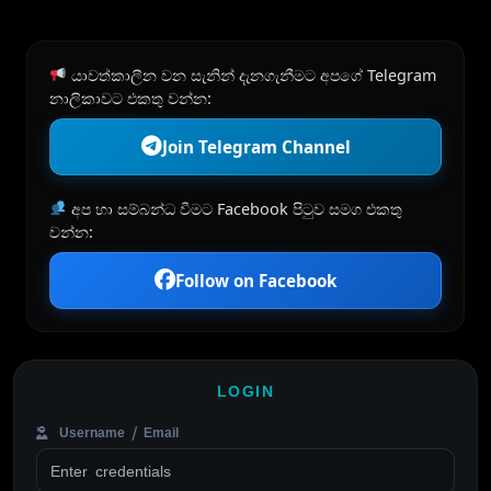
යාවත්කාලීන වන සැනින් දැනගැනීමට අපගේ Telegram
නාලිකාවට එකතු වන්න:
Join Telegram Channel
අප හා සම්බන්ධ වීමට Facebook පිටුව සමග එකතු
වන්න:
Follow on Facebook
LOGIN
Username / Email