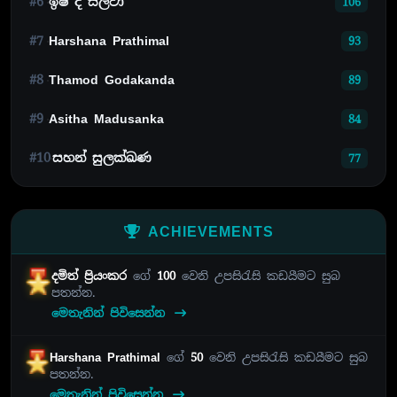
#6
ඉෂි ද සිල්වා
106
#7
Harshana Prathimal
93
#8
Thamod Godakanda
89
#9
Asitha Madusanka
84
#10
සහන් සුලක්ඛණ
77
ACHIEVEMENTS
දමිත් ප්‍රියංකර
ගේ
100
වෙනි උපසිරැසි කඩයීමට සුබ
පතන්න.
මෙතැනින් පිවිසෙන්න
Harshana Prathimal
ගේ
50
වෙනි උපසිරැසි කඩයීමට සුබ
පතන්න.
මෙතැනින් පිවිසෙන්න