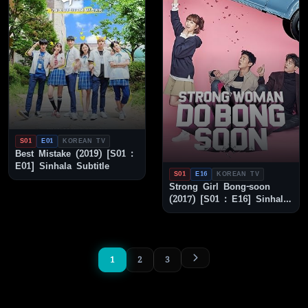
S01
E01
KOREAN TV
Best Mistake (2019) [S01 :
E01] Sinhala Subtitle
S01
E16
KOREAN TV
Strong Girl Bong-soon
(2017) [S01 : E16] Sinhala
Subtitle
1
2
3