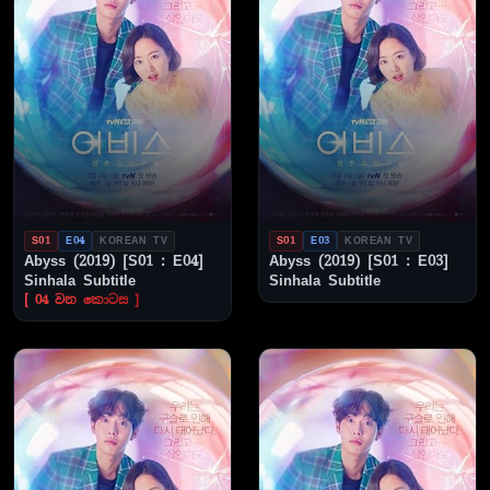
S01
E04
KOREAN TV
S01
E03
KOREAN TV
Abyss (2019) [S01 : E04]
Abyss (2019) [S01 : E03]
Sinhala Subtitle
Sinhala Subtitle
[ 04 වන කොටස ]