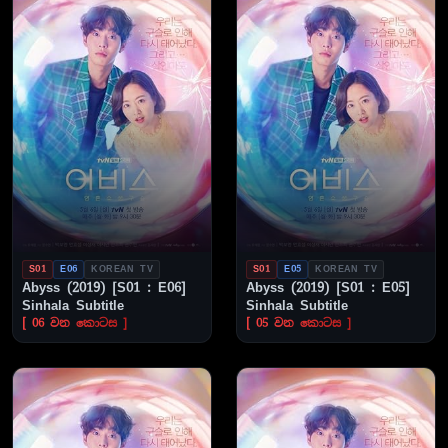
S01
E06
KOREAN TV
S01
E05
KOREAN TV
Abyss (2019) [S01 : E06]
Abyss (2019) [S01 : E05]
Sinhala Subtitle
Sinhala Subtitle
[ 06 වන කොටස ]
[ 05 වන කොටස ]