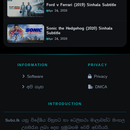
Ford v Ferrari (2019) Sinhala Subtitle
Apr 24, 2026
Sonic the Hedgehog (2020) Sinhala
Subtitle
Apr 24, 2026
INFORMATION
PRIVACY
Software
Privacy
අපි ගැන
DMCA
INTRODUCTION
Subz.lk
යනු විදේශීය චිත්‍රපට හා ටෙලිකථා මාලාවන්ට සිංහල
උපසිරැස ලබා දෙන ප්‍රමුඛතම වෙබ් අඩවියයි.