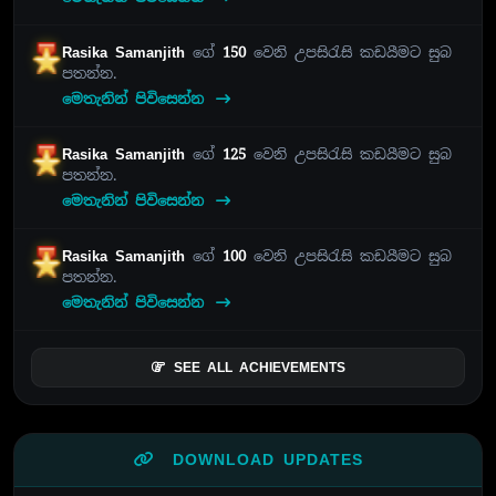
Rasika Samanjith
ගේ
150
වෙනි උපසිරැසි කඩයීමට සුබ
පතන්න.
මෙතැනින් පිවිසෙන්න
Rasika Samanjith
ගේ
125
වෙනි උපසිරැසි කඩයීමට සුබ
පතන්න.
මෙතැනින් පිවිසෙන්න
Rasika Samanjith
ගේ
100
වෙනි උපසිරැසි කඩයීමට සුබ
පතන්න.
මෙතැනින් පිවිසෙන්න
SEE ALL ACHIEVEMENTS
DOWNLOAD UPDATES