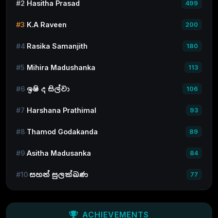
#2
Hasitha Prasad
499
#3
K.A Raveen
200
#4
Rasika Samanjith
180
#5
Mihira Madushanka
113
#6
ඉෂි ද සිල්වා
106
#7
Harshana Prathimal
93
#8
Thamod Godakanda
89
#9
Asitha Madusanka
84
#10
සහන් සුලක්ඛණ
77
ACHIEVEMENTS