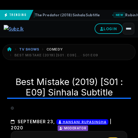
The Predator (2018) Sinhala Subtitle
Robin H
Trending
NEW
NEW
LOGIN
TV SHOWS
COMEDY
BEST MISTAKE (2019) [S01 : E09]… · S01 E09
Best Mistake (2019) [S01 :
E09] Sinhala Subtitle
|
SEPTEMBER 23,
HANSANI RUPASINGHA
2020
MODERATOR