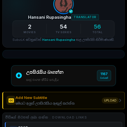
Hansani Rupasingha
TRANSLATOR
2
54
56
MOVIES
TV SERIES
TOTAL
SubzLK වෙනුවෙන්
Hansani Rupasingha
කළ උපසිරැසි නිර්මාණයකි.
උපසිරැසිය බාගන්න
1167
වාරයක්
සෘජු බාගත කිරීම් සබැඳිය
Add New Subtitle
UPLOAD
මෙයට අලුත් උපසිරැසිය ඇතුල් කරන්න
වීඩියෝ පිටපත් ලබා ගන්න . DOWNLOAD LINKS