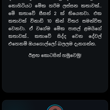
නොහිටියට මේක හරිම ලස්සන කතාවක්..
මේ කතාවේ සීසන් 2 ක් තියෙනවා. එක
කතාවක් විනාඩි 10 කින් විතර සමන්විත
වෙනවා. ඒ වගේම මේක පාසල් ළමයිගේ
කතාවක්.. කතාවේ සිද්ද වෙන දේවල්
එහෙනම් ඔයගොල්ලෝ බලලම දැනගන්න.
ඊළඟ කොටසින් හමුවෙමු!