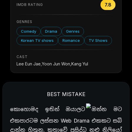
7.8
IMDB RATING
GENRES
Comedy
Drama
Genres
Korean TV shows
Romance
TV Shows
CAST
Lee Eun Jae,Yoon Jun Won,Kang Yul
BEST MISTAKE
කොහොමද ඉතින් ඔයාලට
ඔන්න මට
එකපාරටම ලස්සන Web Drama එකකට සබ්
දාන්න හිතුන. කතාවේ ප්‍රසිද්ධ නළු නිලියෝ