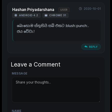
2020-10-01
Hashan Priyadarshana
USER
ANDROID 4.2
CHROME 31
බොහොම ස්තුතියි සබ් එකට :blush::punch:..
ජය වේවා.!
REPLY
Leave a Comment
MESSAGE
NAME