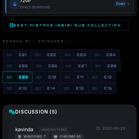
720P
Direct
Direct download
BEST MISTAKE (2019) SUB COLLECTION
SEASON 01 · EPISODES
S01
E01
S01
E02
S01
E03
S01
E04
S01
E05
S01
E06
S01
E07
S01
E08
S01
E09
S01
E10
S01
E11
S01
E12
S01
E13
S01
E14
S01
E15
S01
E16
DISCUSSION (5)
2020-09-23
kavinda
UNREGISTERED
WINDOWS 7
CHROME 85