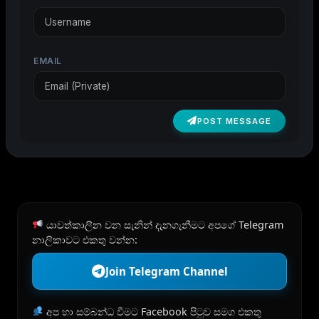
EMAIL
POST MESSAGE
යාවත්කාලීන වන සැනින් දැනගැනීමට අපගේ Telegram
නාලිකාවට එකතු වන්න:
Join Telegram Channel
අප හා සම්බන්ධ වීමට Facebook පිටුව සමග එකතු