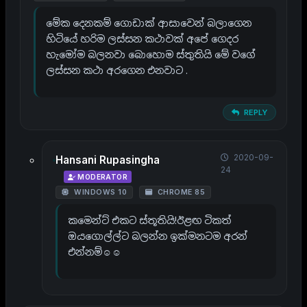
මේක දෙනකම් ගොඩාක් ආසාවෙන් බලාගෙන
හිටියේ හරිම ලස්සන කථාවක් අපේ ගෙදර
හැමෝම බලනවා බොහොම ස්තුතියි මේ වගේ
ලස්සන කථා අරගෙන එනවාට .
REPLY
2020-09-
Hansani Rupasingha
24
MODERATOR
WINDOWS 10
CHROME 85
කමෙන්ට් එකට ස්තූතියි!ඊළඟ ටිකත්
ඔයගොල්ල්ට බලන්න ඉක්මනටම අරන්
එන්නම්☺☺