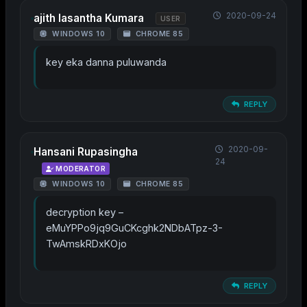
2020-09-24
ajith lasantha Kumara
USER
WINDOWS 10
CHROME 85
key eka danna puluwanda
REPLY
2020-09-
Hansani Rupasingha
24
MODERATOR
WINDOWS 10
CHROME 85
decryption key –
eMuYPPo9jq9GuCKcghk2NDbATpz-3-
TwAmskRDxKOjo
REPLY