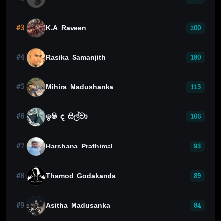
#3
K.A Raveen
200
#4
Rasika Samanjith
180
#5
Mihira Madushanka
113
#6
ඉෂි ද සිල්වා
106
#7
Harshana Prathimal
93
#8
Thamod Godakanda
89
#9
Asitha Madusanka
84