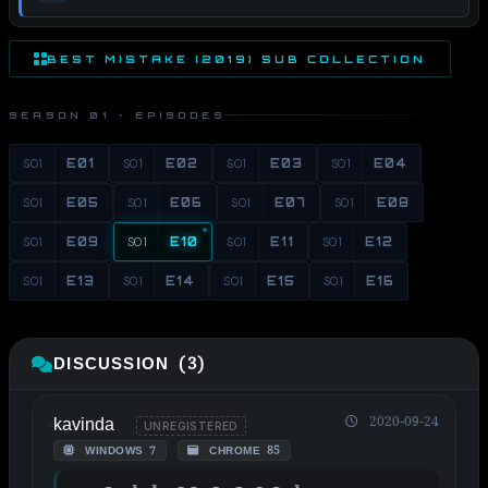
BEST MISTAKE (2019) SUB COLLECTION
SEASON 01 · EPISODES
S01
E01
S01
E02
S01
E03
S01
E04
S01
E05
S01
E06
S01
E07
S01
E08
S01
E09
S01
E10
S01
E11
S01
E12
S01
E13
S01
E14
S01
E15
S01
E16
DISCUSSION (3)
kavinda
2020-09-24
UNREGISTERED
WINDOWS 7
CHROME 85