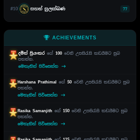
#10
සහන් සුලක්ඛණ
77
ACHIEVEMENTS
දමිත් ප්‍රියංකර
ගේ
100
වෙනි උපසිරැසි කඩයීමට සුබ
පතන්න.
මෙතැනින් පිවිසෙන්න
Harshana Prathimal
ගේ
50
වෙනි උපසිරැසි කඩයීමට සුබ
පතන්න.
මෙතැනින් පිවිසෙන්න
Rasika Samanjith
ගේ
150
වෙනි උපසිරැසි කඩයීමට සුබ
පතන්න.
මෙතැනින් පිවිසෙන්න
Rasika Samanjith
ගේ
125
වෙනි උපසිරැසි කඩයීමට සුබ