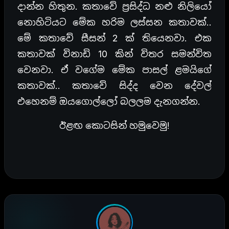
දාන්න හිතුන. කතාවේ ප්‍රසිද්ධ නළු නිලියෝ
නොහිටියට මේක හරිම ලස්සන කතාවක්..
මේ කතාවේ සීසන් 2 ක් තියෙනවා. එක
කතාවක් විනාඩි 10 කින් විතර සමන්විත
වෙනවා. ඒ වගේම මේක පාසල් ළමයිගේ
කතාවක්.. කතාවේ සිද්ද වෙන දේවල්
එහෙනම් ඔයගොල්ලෝ බලලම දැනගන්න.
ඊළඟ කොටසින් හමුවෙමු!