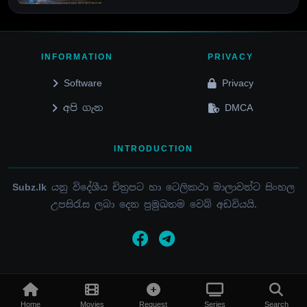
INFORMATION
PRIVACY
Software
Privacy
අපි ගැන
DMCA
INTRODUCTION
Subz.lk
යනු විදේශීය චිත්‍රපට හා ටෙලිකථා මාලාවන්ට සිංහල
උපසිරැස ලබා දෙන ප්‍රමුඛතම වෙබ් අඩවියයි.
© 2015 - 2026 / SUBZ.LK / ALL RIGHTS RESERVED
Home
Movies
Request
Series
Search