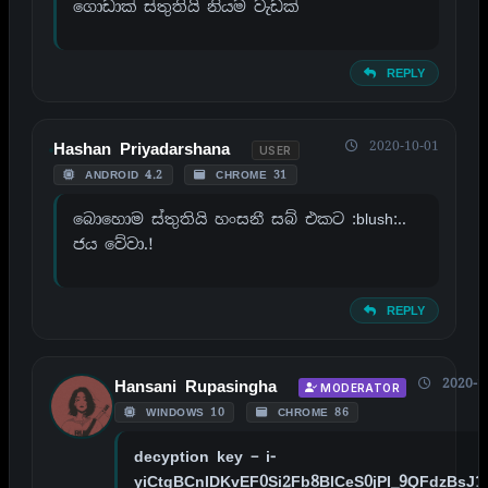
ගොඩාක් ස්තුතියි නියම වැඩක්
REPLY
2020-10-01
Hashan Priyadarshana
USER
ANDROID 4.2
CHROME 31
බොහොම ස්තුතියි හංසනී සබ් එකට :blush:..
ජය වේවා.!
REPLY
2020-1
Hansani Rupasingha
MODERATOR
WINDOWS 10
CHROME 86
decyption key – i-
yiCtgBCnIDKvEF0Si2Fb8BlCeS0jPI_9QFdzBsJ1