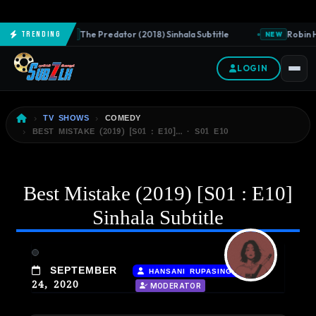
The Predator (2018) Sinhala Subtitle
Robin H
Trending
NEW
NEW
LOGIN
TV SHOWS
COMEDY
BEST MISTAKE (2019) [S01 : E10]… · S01 E10
Best Mistake (2019) [S01 : E10]
Sinhala Subtitle
|
SEPTEMBER
HANSANI RUPASINGHA
24, 2020
MODERATOR