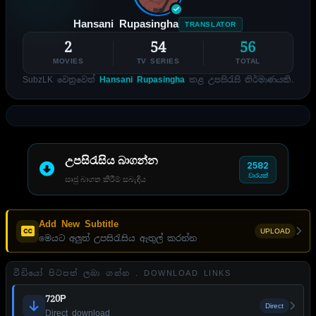
Hansani Rupasingha
TRANSLATOR
2
54
56
MOVIES
TV SERIES
TOTAL
SubzLK වෙනුවෙන්
Hansani Rupasingha
කළ උපසිරැසි නිර්මාණයකි.
උපසිරැසිය බාගන්න
2582
වාරයක්
සෘජු බාගත කිරීම් සබැඳිය
Add New Subtitle
UPLOAD
මෙයට අලුත් උපසිරැසිය ඇතුල් කරන්න
වීඩියෝ පිටපත් ලබා ගන්න . DOWNLOAD LINKS
720P
Direct
Direct download