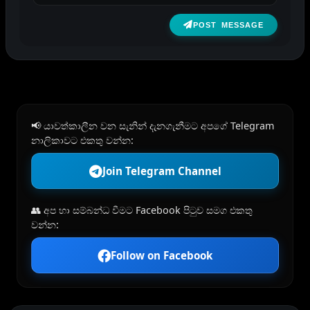
POST MESSAGE
📢 යාවත්කාලීන වන සැනින් දැනගැනීමට අපගේ Telegram
නාලිකාවට එකතු වන්න:
Join Telegram Channel
👥 අප හා සම්බන්ධ වීමට Facebook පිටුව සමග එකතු
වන්න:
Follow on Facebook