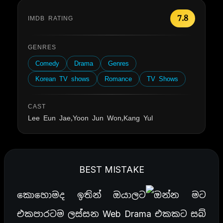
7.8
IMDB RATING
GENRES
Comedy
Drama
Genres
Korean TV shows
Romance
TV Shows
CAST
Lee Eun Jae,Yoon Jun Won,Kang Yul
BEST MISTAKE
කොහොමද ඉතින් ඔයාලට
ඔන්න මට
එකපාරටම ලස්සන Web Drama එකකට සබ්