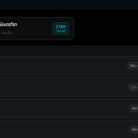
 බාගන්න
2760
වාරයක්
් සබැඳිය
880
1.6
880
880