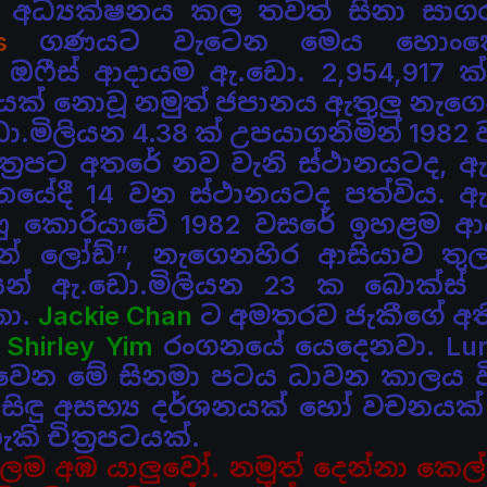
ියා අධ්‍යක්ෂනය කල තවත් සිනා සාග
s
ගණයට වැටෙන මෙය හොංකො
් ඔෆීස් ආදායම ඇ.ඩො. 2,954,917 ක
යක් නොවූ නමුත් ජපානය ඇතුලු නැග
.මිලියන 4.38 ක් උපයාගනිමින් 1982
්‍රපට අතරේ නව වැනි ස්ථානයටද,
ඇ
වානයේදී 14 වන ස්ථානයටද පත්විය. 
ණු කොරියාවේ 1982 වසරේ ඉහළම ආද
රැගන් ලෝඩ්”, නැගෙනහිර ආසියාව
තු
න් ඇ.ඩො.මිලියන 23 ක බොක්ස් ඔ
නා.
Jackie Chan
ට අමතරව ජැකීගේ අත
ස
Shirley Yim
රංගනයේ යෙදෙනවා.
Lun
ින්වෙන මේ සිනමා පටය ධාවන කාලය ව
ිසිඳු අසභ්‍ය දර්ශනයක් හෝ වචනයක්
ි චිත්‍රපටයක්.
ලම අඹ යාලුවෝ. නමුත් දෙන්නා කෙල