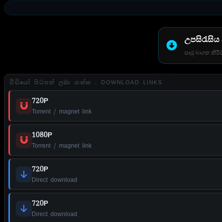
උපසිරැසිය
සෘජු බාගත කිරීම
වීඩියෝ පිටපත් ලබා ගන්න . DOWNLOAD LINKS
720P
Torrent / magnet link
1080P
Torrent / magnet link
720P
Direct download
720P
Direct download