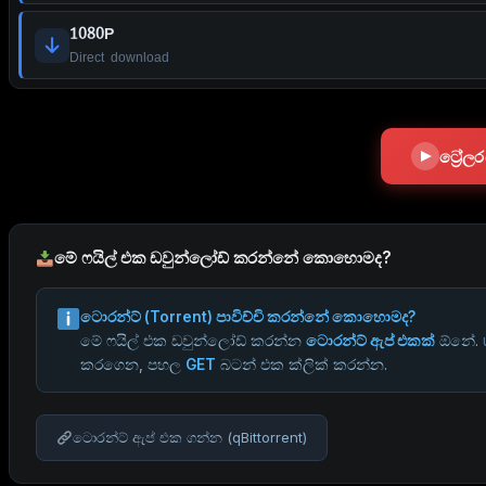
1080P
Direct download
ට්‍රේ
මේ ෆයිල් එක ඩවුන්ලෝඩ් කරන්නේ කොහොමද?
ටොරන්ට් (Torrent) පාවිච්චි කරන්නේ කොහොමද?
මේ ෆයිල් එක ඩවුන්ලෝඩ් කරන්න
ටොරන්ට් ඇප් එකක්
ඕනේ.
කරගෙන, පහල
GET
බටන් එක ක්ලික් කරන්න.
ටොරන්ට් ඇප් එක ගන්න (qBittorrent)