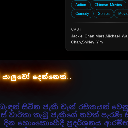
Action
Chinese Movies
Comedy
Genres
Movi
CAST
Jackie Chan,Mars,Michael Wa
Chan,Shirley Yim
යාලුවෝ දෙන්නෙක්..
ැඳන් සිටින ජැකී චෑන් රසිකයන් වෙන
ස්
වාර්තා තැබූ ජැකීගේ තවත් පැරණි 
1
දින හොංකොංහීදී ප්‍රදර්ශනය ආරම