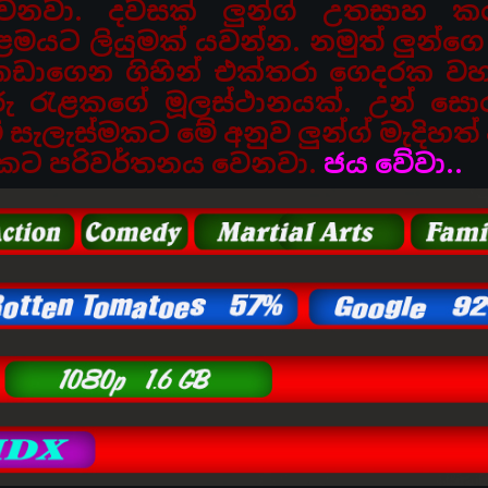
ෙනවා. දවසක් ලුන්ග් උතසාහ ක
මයට ලියුමක් යවන්න. නමුත් ලුන්ග
 කඩාගෙන ගිහින් එක්තරා ගෙදරක ව
රු
රැළකගේ මූලස්ථානයක්. උන් සො
ේ සැලැස්මකට මේ අනුව ලුන්ග් මැදිහත්
කට පරිවර්තනය වෙනවා.
ජය වේවා..