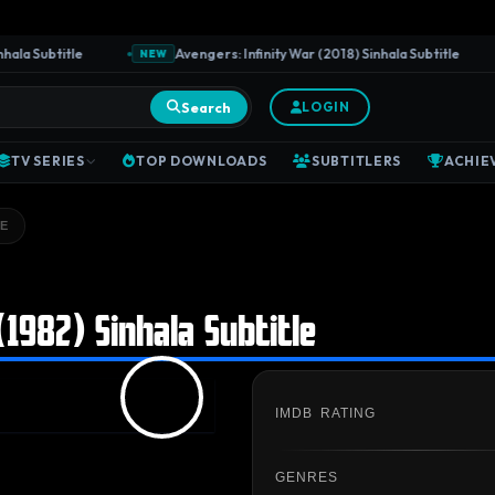
 Subtitle
Avengers: Infinity War (2018) Sinhala Subtitle
NEW
Search
LOGIN
TV SERIES
TOP DOWNLOADS
SUBTITLERS
ACHIE
LE
1982) Sinhala Subtitle
IMDB RATING
GENRES