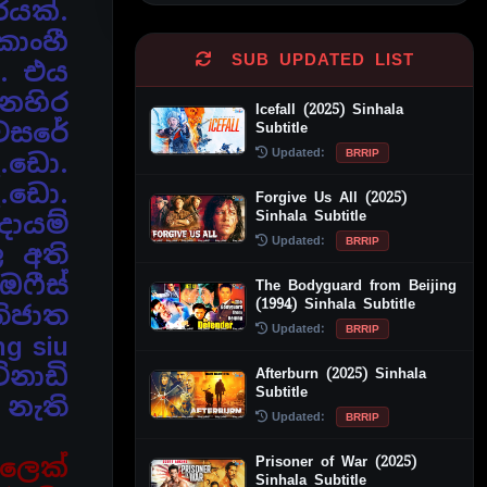
රයක්.
ංහී
SUB UPDATED LIST
්.
එය
ෙනහිර
Icefall (2025) Sinhala
 වසරේ
Subtitle
Updated:
BRRIP
.ඩො.
ඇ.ඩො.
Forgive Us All (2025)
Sinhala Subtitle
ායම්
Updated:
BRRIP
ල අති
ෆීස්
The Bodyguard from Beijing
(1994) Sinhala Subtitle
ිජාත
Updated:
BRRIP
g siu
ිනාඩි
Afterburn (2025) Sinhala
Subtitle
 නැති
Updated:
BRRIP
්ලෙක්
Prisoner of War (2025)
Sinhala Subtitle