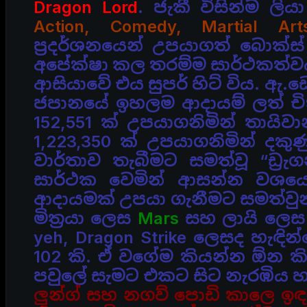
Dragon Lord
. ජැකී විසින්ම ල
Action, Comedy, Martial
Art
ප්‍රදර්ශනයෙන් උපයාගත් බොක්ස
අපේක්ෂා කල තරම්ම සාර්ථකත්ව
ආසියාවේ එය සුපර් හිට් විය.
ඇ.ඩො
ජපානයේ ඉහලම ආදායම් ලත් චිත
152,551 ක් උපයාගනිමින් තායි
1,223,350 ක් උපයාගනිමින්
දකු
වාර්තාව තැබීමට සමත්වූ “ඩ්‍
සාර්ථක වෙමින් ආසන්න වශයෙ
ආදායමක් උපයා ගැනීමට සමත්වු
මිත්‍රයා ලෙස
Mars
සහ ලායි ලෙ
yeh, Dragon Strike ලෙසද හැඳ
102 කි. ඒ වගේම කියන්න ඕන
ක
පවුලේ සැමට එකට සිට නැරඹිය හැක
ලුන්ග් සහ නගව් පොඩි කාලෙ ඉඳ