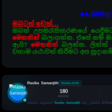
♣♣ BRRip 
ඔබටත් ඉඩක්…
ඔබත් උපසිරැසිකරණයේ යෙදීම
මෙතනින්
බලාගන්න. එසේ නම්
ඔ
ඇයි?
මෙතනින්
බලන්න. ලින්ක
වහාම යථාවත් කිරීමට අප සූදානම්
Rasika Samanjith
TRANSLATOR
180
MOVIES
SubzLK වෙනුවෙන්
Rasika Samanjith
කළ උපසිරැසි නිර්මා