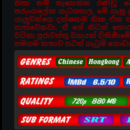
නිසා නම් සෑහෙන්න රණ්ඩු
ව
සරුංගලේක ගැටගහල, මේ ගෑනු ළ
යාලුවන්ගෙ දක්ෂකම නිසා ඒක
පාත්වෙනවා. ඒ ගේ නිධන් හො
වටිනා පුරාවස්තු වගයක් විකිණීම
සමගම කතාව සටන් ගැටුම් ගොඩ