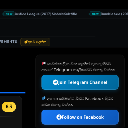
Justice League (2017) Sinhala Subtitle
Bumblebee (2018) Si
NEW
NEW
VEMENTS
අපට දෙන්න
යාවත්කාලීන වන සැනින් දැනගැනීමට
අපගේ Telegram නාලිකාවට එකතු වන්න:
Join Telegram Channel
අප හා සම්බන්ධ වීමට Facebook පිටුව
සමග එකතු වන්න:
6.5
Follow on Facebook