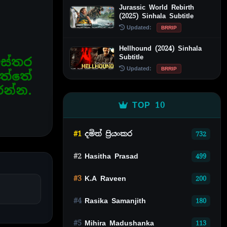
Jurassic World Rebirth
(2025) Sinhala Subtitle
Updated:
BRRIP
Hellhound (2024) Sinhala
Subtitle
ස්තර
Updated:
BRRIP
ුත්තේ
රන්න.
TOP 10
#1
දමිත් ප්‍රියංකර
732
#2
Hasitha Prasad
499
#3
K.A Raveen
200
#4
Rasika Samanjith
180
#5
Mihira Madushanka
113