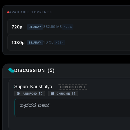
AVAILABLE TORRENTS
720p
882.69 MB
BLURAY
X264
1080p
1.6 GB
BLURAY
X264
DISCUSSION (5)
Supun Kaushalya
UNREGISTERED
ANDROID 10
CHROME 81
තෑන්ක්ස් සහෝ