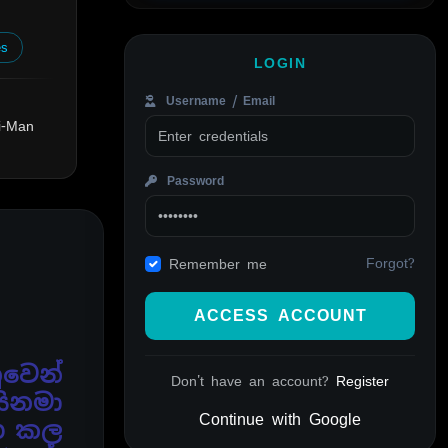
es
LOGIN
Username / Email
i-Man
Password
Forgot?
Remember me
ACCESS ACCOUNT
ුවෙන්
Don't have an account?
Register
සිනමා
Continue with Google
්භ
කල
Alternative: