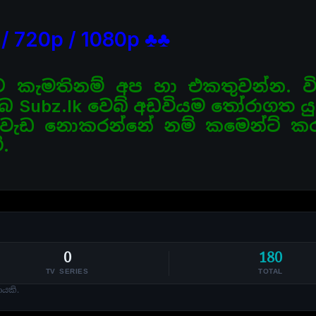
/ 720p / 1080p ♣♣
ට කැමතිනම් අප හා එකතුවන්න. වි
බ Subz.lk වෙබ් අඩවියම තෝරාගත ය
් වැඩ නොකරන්නේ නම්
කමෙන්ට් ක
.
0
180
TV SERIES
TOTAL
ණයකි.