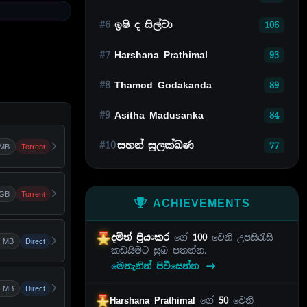
#6
ඉෂි ද සිල්වා
106
#7
Harshana Prathimal
93
#8
Thamod Godakanda
89
#9
Asitha Madusanka
84
#10
සහන් සුලක්ඛණ
77
 MB
Torrent
 GB
Torrent
ACHIEVEMENTS
දමිත් ප්‍රියංකර
ගේ
100
වෙනි උපසිරැසි
 MB
Direct
කඩයීමට සුබ පතන්න.
මෙතැනින් පිවිසෙන්න
 MB
Direct
Harshana Prathimal
ගේ
50
වෙනි