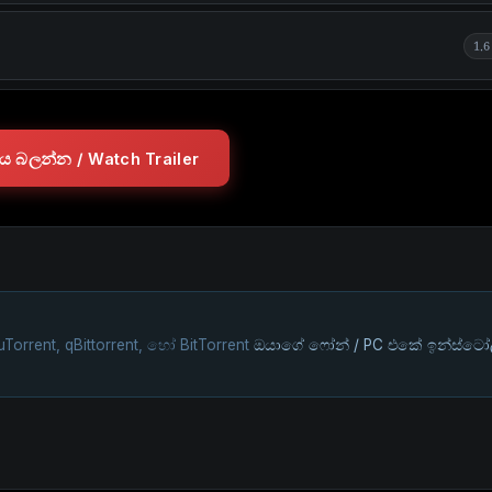
1.
ලරය බලන්න / Watch Trailer
uTorrent, qBittorrent, හෝ BitTorrent
ඔයාගේ ෆෝන් / PC එකේ ඉන්ස්ටෝ