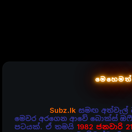
මෙහෙමත් 
Subz.lk
සමඟ අත්වැල් බ
මෙවර අරගෙන ආවේ බොක්ස් ඔෆී
පටයක්. ඒ තමයි
1982 ජනවාරි 2