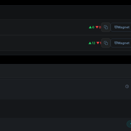
▲6
·
▼0
Magnet
▲12
·
▼1
Magnet