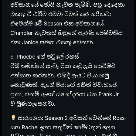
අවසානයේ ජෝයි නැවත පැමිණි පසු දෙදෙනා
එකතු වී එඩීව රවටා පිටත් කර හරිනවා.
එමෙන්ම මේ Season එක අවසානයේ
Chandler නැවතත් ඔහුගේ පැරණි පෙම්වතිය
වන Janice සමඟ එකතු වෙනවා.
6. Phoebe ගේ පවුලේ රහස්
පීබී තමන්ගේ සැබෑ පියා කවුදැයි සෙවීමට
උත්සාහ කරනවා. එහිදී ඇයට පියා හමු
නොවුණත්, ඇගේ පියාගේ අනිත් විවාහයේ
පුතා, එනම් ඇගේ සහෝදරයා වන Frank Jr.
ව මුණගැසෙනවා.
සාරාංශය: Season 2 අවසන් වෙන්නේ Ross
සහ Rachel ඉතා සතුටින් පෙම්වතුන් ලෙස