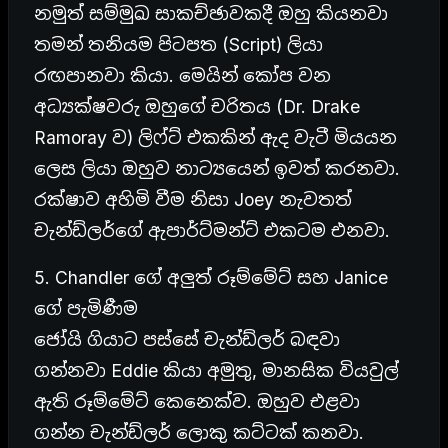
නමුත් සම්මුඛ සාකච්ඡාවකදී ඔහු කියනවා
තමන් තනියම පිටපත (Script) ලියා
රඟපානවා කියා. මෙයින් කෝප වන
අධ්‍යක්ෂවරු ඔහුගේ චරිතය (Dr. Drake
Ramoray ව) ලිෆ්ට් එකකින් ඇද වැටී මියයන
ලෙස ලියා ඔහුව නාට්‍යයෙන් ඉවත් කරනවා.
රක්ෂාව අහිමි වීම නිසා Joey නැවතත්
චැන්ඩ්ලර්ගේ ඇපාර්ට්මන්ට් එකටම එනවා.
5. Chandler ගේ අලුත් රූම්මේට් සහ Janice
ගේ පැමිණීම
ජෝයි ගියාට පස්සේ චැන්ඩ්ලර් බඳවා
ගන්නවා Eddie කියා අමුතු, මානසික වියවුල්
ඇති රූම්මේට් කෙනෙක්ව. ඔහුව එළවා
ගන්න චැන්ඩ්ලර් ලොකු කට්ටක් කනවා.