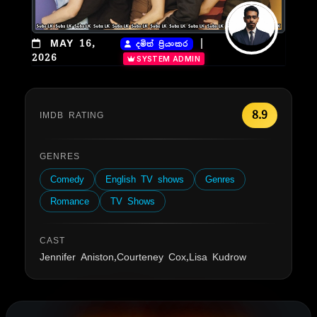
|
MAY 16,
දමිත් ප්‍රියංකර
2026
SYSTEM ADMIN
8.9
IMDB RATING
GENRES
Comedy
English TV shows
Genres
Romance
TV Shows
CAST
Jennifer Aniston,Courteney Cox,Lisa Kudrow