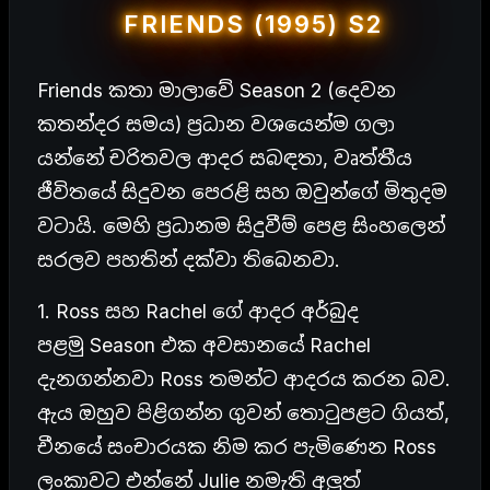
FRIENDS (1995) S2
Friends කතා මාලාවේ Season 2 (දෙවන
කතන්දර සමය) ප්‍රධාන වශයෙන්ම ගලා
යන්නේ චරිතවල ආදර සබඳතා, වෘත්තීය
ජීවිතයේ සිදුවන පෙරළි සහ ඔවුන්ගේ මිතුදම
වටායි. මෙහි ප්‍රධානම සිදුවීම් පෙළ සිංහලෙන්
සරලව පහතින් දක්වා තිබෙනවා.
1. Ross සහ Rachel ගේ ආදර අර්බුද
පළමු Season එක අවසානයේ Rachel
දැනගන්නවා Ross තමන්ට ආදරය කරන බව.
ඇය ඔහුව පිළිගන්න ගුවන් තොටුපළට ගියත්,
චීනයේ සංචාරයක නිම කර පැමිණෙන Ross
ලංකාවට එන්නේ Julie නමැති අලුත්