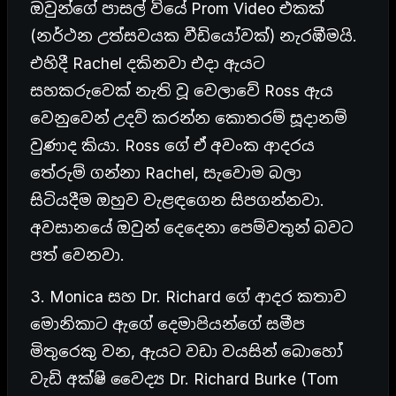
ඔවුන්ගේ පාසල් වියේ Prom Video එකක්
(නර්ථන උත්සවයක වීඩියෝවක්) නැරඹීමයි.
එහිදී Rachel දකිනවා එදා ඇයට
සහකරුවෙක් නැති වූ වෙලාවේ Ross ඇය
වෙනුවෙන් උදව් කරන්න කොතරම් සූදානම්
වුණාද කියා. Ross ගේ ඒ අවංක ආදරය
තේරුම් ගන්නා Rachel, සැවොම බලා
සිටියදීම ඔහුව වැළඳගෙන සිපගන්නවා.
අවසානයේ ඔවුන් දෙදෙනා පෙම්වතුන් බවට
පත් වෙනවා.
3. Monica සහ Dr. Richard ගේ ආදර කතාව
මොනිකාට ඇගේ දෙමාපියන්ගේ සමීප
මිතුරෙකු වන, ඇයට වඩා වයසින් බොහෝ
වැඩි අක්ෂි වෛද්‍ය Dr. Richard Burke (Tom