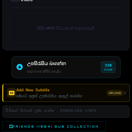
කිසිදු MP4 වීඩියෝවක් හමුනොවුනි.
උපසිරැසිය බාගන්න
338
වාරයක්
සෘජු බාගත කිරීම් සබැඳිය
Add New Subtitle
UPLOAD
මෙයට අලුත් උපසිරැසිය ඇතුල් කරන්න
වීඩියෝ පිටපත් ලබා ගන්න . DOWNLOAD LINKS
FRIENDS (1994) SUB COLLECTION