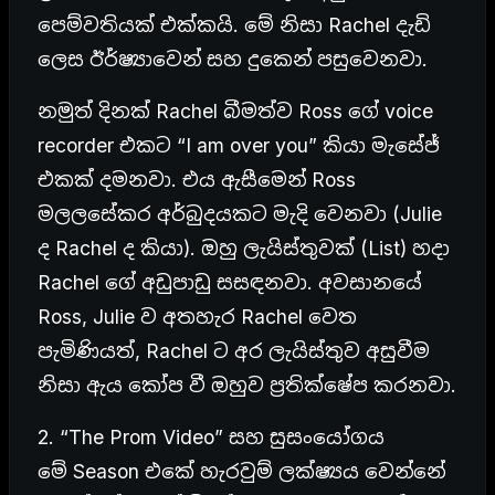
පෙම්වතියක් එක්කයි. මේ නිසා Rachel දැඩි
ලෙස ඊර්ෂ්‍යාවෙන් සහ දුකෙන් පසුවෙනවා.
නමුත් දිනක් Rachel බීමත්ව Ross ගේ voice
recorder එකට “I am over you” කියා මැසේජ්
එකක් දමනවා. එය ඇසීමෙන් Ross
මලලසේකර අර්බුදයකට මැදි වෙනවා (Julie
ද Rachel ද කියා). ඔහු ලැයිස්තුවක් (List) හදා
Rachel ගේ අඩුපාඩු සසඳනවා. අවසානයේ
Ross, Julie ව අතහැර Rachel වෙත
පැමිණියත්, Rachel ට අර ලැයිස්තුව අසුවීම
නිසා ඇය කෝප වී ඔහුව ප්‍රතික්ෂේප කරනවා.
2. “The Prom Video” සහ සුසංයෝගය
මේ Season එකේ හැරවුම් ලක්ෂ්‍යය වෙන්නේ