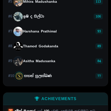
#5
Mihira Madushanka
113
#6
ඉෂි ද සිල්වා
106
#7
Harshana Prathimal
93
#8
Thamod Godakanda
89
#9
Asitha Madusanka
84
#10
සහන් සුලක්ඛණ
77
ACHIEVEMENTS