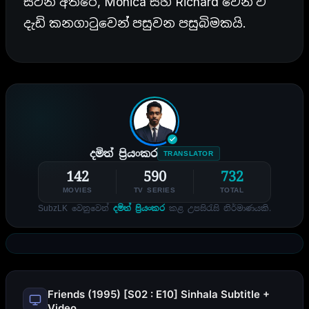
සිටින අතරේ, Monica සහ Richard වෙන් වී
දැඩි කනගාටුවෙන් පසුවන පසුබිමකයි.
දමිත් ප්‍රියංකර
TRANSLATOR
142
590
732
MOVIES
TV SERIES
TOTAL
SubzLK වෙනුවෙන්
දමිත් ප්‍රියංකර
කළ උපසිරැසි නිර්මාණයකි.
Friends (1995) [S02 : E10] Sinhala Subtitle +
Video