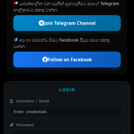
යාවත්කාලීන වන සැනින් දැනගැනීමට අපගේ Telegram
නාලිකාවට එකතු වන්න:
Join Telegram Channel
අප හා සම්බන්ධ වීමට Facebook පිටුව සමග එකතු
වන්න:
Follow on Facebook
LOGIN
Username / Email
Password