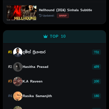
Hellhound (2024) Sinhala Subtitle
Updated:
BRRIP
TOP 10
#1
දමිත් ප්‍රියංකර
732
#2
Hasitha Prasad
499
#3
K.A Raveen
200
#4
Rasika Samanjith
180