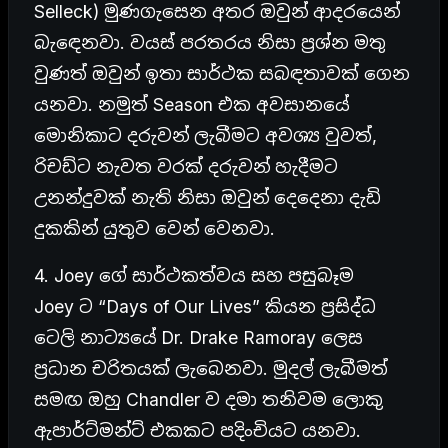
Selleck) මුණගැසෙන අතර ඔවුන් ආදරයෙන්
බැඳෙනවා. වයස් පරතරය නිසා ප්‍රශ්න මතු
වුණත් ඔවුන් ඉතා සාර්ථක සබඳතාවක් ගෙන
යනවා. නමුත් Season එක අවසානයේ
මොනිකාට දරුවන් ලැබීමට අවශ්‍ය වුවත්,
රිචඩ්ට නැවත වරක් දරුවන් හැදීමට
උනන්දුවක් නැති නිසා ඔවුන් දෙදෙනා දැඩි
දුකකින් යුතුව වෙන් වෙනවා.
4. Joey ගේ සාර්ථකත්වය සහ පසුබෑම
Joey ට “Days of Our Lives” කියන ප්‍රසිද්ධ
ටෙලි නාට්‍යයේ Dr. Drake Ramoray ලෙස
ප්‍රධාන චරිතයක් ලැබෙනවා. මුදල් ලැබීමත්
සමඟ ඔහු Chandler ව දමා තනිවම ලොකු
ඇපාර්ට්මන්ට් එකකට පදිංචියට යනවා.