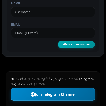
NAME
EMAIL
POST MESSAGE
📢 යාවත්කාලීන වන සැනින් දැනගැනීමට අපගේ Telegram
නාලිකාවට එකතු වන්න:
Join Telegram Channel