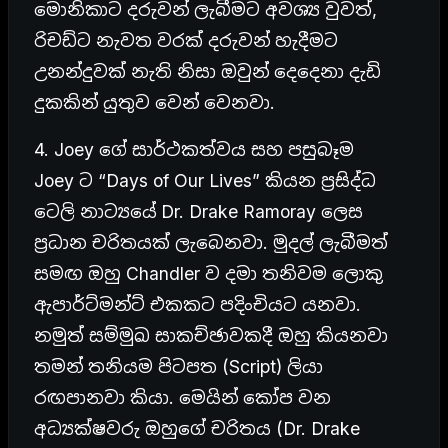
මොනිකාට දරුවන් ලැබීමට අවශ්‍ය වුවත්,
රිචඩ්ට නැවත වරක් දරුවන් හැදීමට
උනන්දුවක් නැති නිසා ඔවුන් දෙදෙනා දැඩි
දුකකින් යුතුව වෙන් වෙනවා.
4. Joey ගේ සාර්ථකත්වය සහ පසුබෑම
Joey ට “Days of Our Lives” කියන ප්‍රසිද්ධ
ටෙලි නාට්‍යයේ Dr. Drake Ramoray ලෙස
ප්‍රධාන චරිතයක් ලැබෙනවා. මුදල් ලැබීමත්
සමඟ ඔහු Chandler ව දමා තනිවම ලොකු
ඇපාර්ට්මන්ට් එකකට පදිංචියට යනවා.
නමුත් සම්මුඛ සාකච්ඡාවකදී ඔහු කියනවා
තමන් තනියම පිටපත (Script) ලියා
රඟපානවා කියා. මෙයින් කෝප වන
අධ්‍යක්ෂවරු ඔහුගේ චරිතය (Dr. Drake