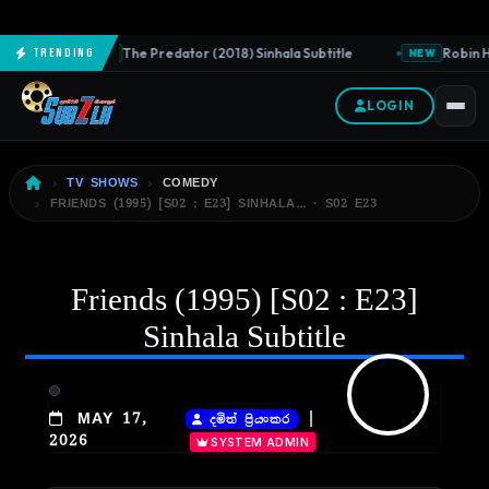
The Predator (2018) Sinhala Subtitle
Robin Ho
Trending
NEW
NEW
LOGIN
TV SHOWS
COMEDY
FRIENDS (1995) [S02 : E23] SINHALA… · S02 E23
Friends (1995) [S02 : E23]
Sinhala Subtitle
|
MAY 17,
දමිත් ප්‍රියංකර
2026
SYSTEM ADMIN