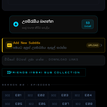
උපසිරැසිය බාගන්න
53
වාරයක්
සෘජු බාගත කිරීම් සබැඳිය
Add New Subtitle
UPLOAD
මෙයට අලුත් උපසිරැසිය ඇතුල් කරන්න
වීඩියෝ පිටපත් ලබා ගන්න . DOWNLOAD LINKS
FRIENDS (1994) SUB COLLECTION
SEASON 02 · EPISODES
S02
E01
S02
E02
S02
E03
S02
E04
S02
E05
S02
E06
S02
E07
S02
E08