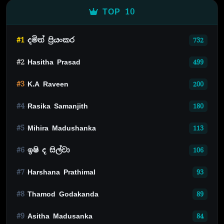
TOP 10
#1
දමිත් ප්‍රියංකර
732
#2
Hasitha Prasad
499
#3
K.A Raveen
200
#4
Rasika Samanjith
180
#5
Mihira Madushanka
113
#6
ඉෂි ද සිල්වා
106
#7
Harshana Prathimal
93
#8
Thamod Godakanda
89
#9
Asitha Madusanka
84