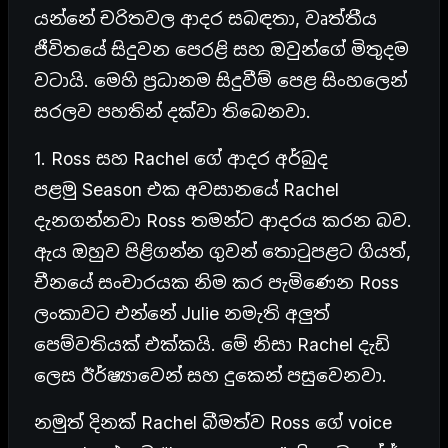
යන්නේ චරිතවල ආදර සබඳතා, වෘත්තීය
ජීවිතයේ සිදුවන පෙරළි සහ ඔවුන්ගේ මිතුදම
වටායි. මෙහි ප්‍රධානම සිදුවීම් පෙළ සිංහලෙන්
සරලව පහතින් දක්වා තිබෙනවා.
1. Ross සහ Rachel ගේ ආදර අර්බුද
පළමු Season එක අවසානයේ Rachel
දැනගන්නවා Ross තමන්ට ආදරය කරන බව.
ඇය ඔහුව පිළිගන්න ගුවන් තොටුපළට ගියත්,
චීනයේ සංචාරයක නිම කර පැමිණෙන Ross
ලංකාවට එන්නේ Julie නමැති අලුත්
පෙම්වතියක් එක්කයි. මේ නිසා Rachel දැඩි
ලෙස ඊර්ෂ්‍යාවෙන් සහ දුකෙන් පසුවෙනවා.
නමුත් දිනක් Rachel බීමත්ව Ross ගේ voice