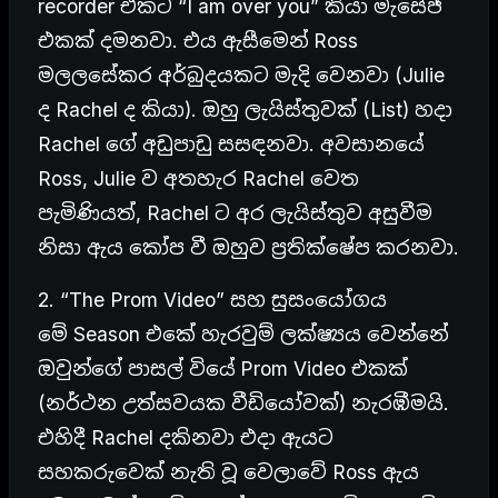
recorder එකට “I am over you” කියා මැසේජ්
එකක් දමනවා. එය ඇසීමෙන් Ross
මලලසේකර අර්බුදයකට මැදි වෙනවා (Julie
ද Rachel ද කියා). ඔහු ලැයිස්තුවක් (List) හදා
Rachel ගේ අඩුපාඩු සසඳනවා. අවසානයේ
Ross, Julie ව අතහැර Rachel වෙත
පැමිණියත්, Rachel ට අර ලැයිස්තුව අසුවීම
නිසා ඇය කෝප වී ඔහුව ප්‍රතික්ෂේප කරනවා.
2. “The Prom Video” සහ සුසංයෝගය
මේ Season එකේ හැරවුම් ලක්ෂ්‍යය වෙන්නේ
ඔවුන්ගේ පාසල් වියේ Prom Video එකක්
(නර්ථන උත්සවයක වීඩියෝවක්) නැරඹීමයි.
එහිදී Rachel දකිනවා එදා ඇයට
සහකරුවෙක් නැති වූ වෙලාවේ Ross ඇය