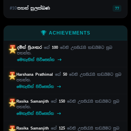
#10
සහන් සුලක්ඛණ
77
ACHIEVEMENTS
දමිත් ප්‍රියංකර
ගේ
100
වෙනි උපසිරැසි කඩයීමට සුබ
පතන්න.
මෙතැනින් පිවිසෙන්න
Harshana Prathimal
ගේ
50
වෙනි උපසිරැසි කඩයීමට සුබ
පතන්න.
මෙතැනින් පිවිසෙන්න
Rasika Samanjith
ගේ
150
වෙනි උපසිරැසි කඩයීමට සුබ
පතන්න.
මෙතැනින් පිවිසෙන්න
Rasika Samanjith
ගේ
125
වෙනි උපසිරැසි කඩයීමට සුබ