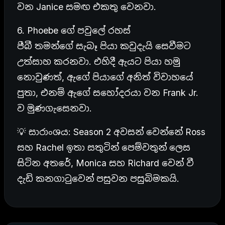
වන Janice සමඟ එකතු වෙනවා.
6. Phoebe ගේ පවුලේ රහස්
පීබී තමන්ගේ සැබෑ පියා කවුදැයි සෙවීමට
උත්සාහ කරනවා. එහිදී ඇයට පියා හමු
නොවුණත්, ඇගේ පියාගේ අනිත් විවාහයේ
පුතා, එනම් ඇගේ සහෝදරයා වන Frank Jr.
ව මුණගැසෙනවා.
💡 සාරාංශය: Season 2 අවසන් වෙන්නේ Ross
සහ Rachel ඉතා සතුටින් පෙම්වතුන් ලෙස
සිටින අතරේ, Monica සහ Richard වෙන් වී
දැඩි කනගාටුවෙන් පසුවන පසුබිමකයි.