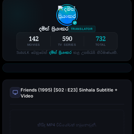
දමිත් ප්‍රියංකර
TRANSLATOR
142
590
732
MOVIES
TV SERIES
TOTAL
SubzLK වෙනුවෙන්
දමිත් ප්‍රියංකර
කළ උපසිරැසි නිර්මාණයකි.
Friends (1995) [S02 : E23] Sinhala Subtitle +
Video
කිසිදු MP4 වීඩියෝවක් හමුනොවුනි.