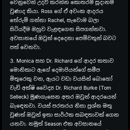
වෙනුවෙන් උදව් කරන්න කොතරම් සූදානම්
වුණාද කියා. Ross ගේ ඒ අවංක ආදරය
තේරුම් ගන්නා Rachel, සැවොම බලා
සිටියදීම ඔහුව වැළඳගෙන සිපගන්නවා.
අවසානයේ ඔවුන් දෙදෙනා පෙම්වතුන් බවට
පත් වෙනවා.
3. Monica සහ Dr. Richard ගේ ආදර කතාව
මොනිකාට ඇගේ දෙමාපියන්ගේ සමීප
මිතුරෙකු වන, ඇයට වඩා වයසින් බොහෝ
වැඩි අක්ෂි වෛද්‍ය Dr. Richard Burke (Tom
Selleck) මුණගැසෙන අතර ඔවුන් ආදරයෙන්
බැඳෙනවා. වයස් පරතරය නිසා ප්‍රශ්න මතු
වුණත් ඔවුන් ඉතා සාර්ථක සබඳතාවක් ගෙන
යනවා. නමුත් Season එක අවසානයේ