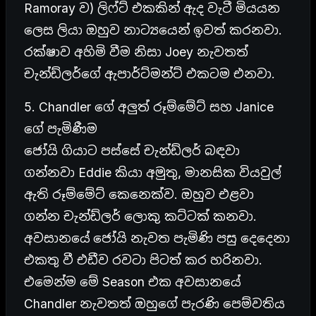
Ramoray ව) ලිෆ්ට් එකකින් ඇද වැටී මියයන
ලෙස ලියා ඔහුව නාට්‍යයෙන් ඉවත් කරනවා.
රක්ෂාව අහිමි වීම නිසා Joey නැවතත්
චැන්ඩ්ලර්ගේ ඇපාර්ට්මන්ට් එකටම එනවා.
5. Chandler ගේ අලුත් රූම්මේට් සහ Janice
ගේ පැමිණීම
ජෝයි ගියාට පස්සේ චැන්ඩ්ලර් බඳවා
ගන්නවා Eddie කියා අමුතු, මානසික වියවුල්
ඇති රූම්මේට් කෙනෙක්ව. ඔහුව එළවා
ගන්න චැන්ඩ්ලර් ලොකු කට්ටක් කනවා.
අවසානයේ ජෝයි නැවත පැමිණි පසු දෙදෙනා
එකතු වී එඩීව රවටා පිටත් කර හරිනවා.
එමෙන්ම මේ Season එක අවසානයේ
Chandler නැවතත් ඔහුගේ පැරණි පෙම්වතිය