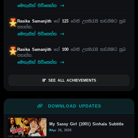
මෙතැනින් පිවිසෙන්න
Rasika Samanjith
ගේ
125
වෙනි උපසිරැසි කඩයීමට සුබ
පතන්න.
මෙතැනින් පිවිසෙන්න
Rasika Samanjith
ගේ
100
වෙනි උපසිරැසි කඩයීමට සුබ
පතන්න.
මෙතැනින් පිවිසෙන්න
SEE ALL ACHIEVEMENTS
DOWNLOAD UPDATES
My Sassy Girl (2001) Sinhala Subtitle
Apr 26, 2026