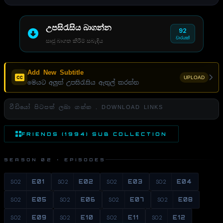
උපසිරැසිය බාගන්න
92
වාරයක්
සෘජු බාගත කිරීම් සබැඳිය
Add New Subtitle
UPLOAD
මෙයට අලුත් උපසිරැසිය ඇතුල් කරන්න
වීඩියෝ පිටපත් ලබා ගන්න . DOWNLOAD LINKS
FRIENDS (1994) SUB COLLECTION
SEASON 02 · EPISODES
S02
E01
S02
E02
S02
E03
S02
E04
S02
E05
S02
E06
S02
E07
S02
E08
S02
E09
S02
E10
S02
E11
S02
E12