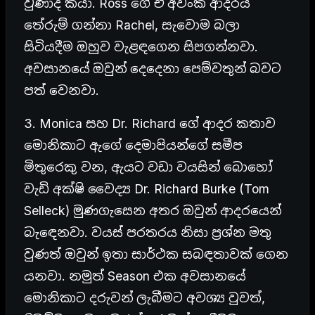
වුණාද කියා. Ross ගේ ඒ අවංක ආදරය
තේරුම් ගන්නා Rachel, සැවොම බලා
සිටියදීම ඔහුව වැළඳගෙන සිපගන්නවා.
අවසානයේ ඔවුන් දෙදෙනා පෙම්වතුන් බවට
පත් වෙනවා.
3. Monica සහ Dr. Richard ගේ ආදර කතාව
මොනිකාට ඇගේ දෙමාපියන්ගේ සමීප
මිතුරෙකු වන, ඇයට වඩා වයසින් බොහෝ
වැඩි අක්ෂි වෛද්‍ය Dr. Richard Burke (Tom
Selleck) මුණගැසෙන අතර ඔවුන් ආදරයෙන්
බැඳෙනවා. වයස් පරතරය නිසා ප්‍රශ්න මතු
වුණත් ඔවුන් ඉතා සාර්ථක සබඳතාවක් ගෙන
යනවා. නමුත් Season එක අවසානයේ
මොනිකාට දරුවන් ලැබීමට අවශ්‍ය වුවත්,