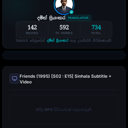
දමිත් ප්‍රියංකර
TRANSLATOR
142
592
734
MOVIES
TV SERIES
TOTAL
SubzLK වෙනුවෙන්
දමිත් ප්‍රියංකර
කළ උපසිරැසි නිර්මාණයකි.
Friends (1995) [S02 : E15] Sinhala Subtitle +
Video
කිසිදු MP4 වීඩියෝවක් හමුනොවුනි.