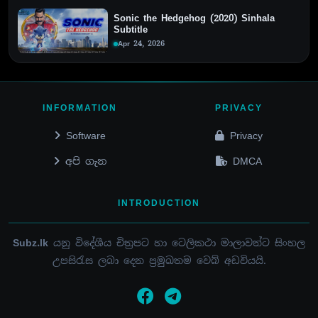
Sonic the Hedgehog (2020) Sinhala
Subtitle
Apr 24, 2026
INFORMATION
PRIVACY
Software
Privacy
අපි ගැන
DMCA
INTRODUCTION
Subz.lk
යනු විදේශීය චිත්‍රපට හා ටෙලිකථා මාලාවන්ට සිංහල
උපසිරැස ලබා දෙන ප්‍රමුඛතම වෙබ් අඩවියයි.