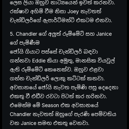
ලෙස ලියා ඔහුව නාට්‍යයෙන් ඉවත් කරනවා.
රක්ෂාව අහිමි වීම නිසා Joey නැවතත්
චැන්ඩ්ලර්ගේ ඇපාර්ට්මන්ට් එකටම එනවා.
5. Chandler ගේ අලුත් රූම්මේට් සහ Janice
ගේ පැමිණීම
ජෝයි ගියාට පස්සේ චැන්ඩ්ලර් බඳවා
ගන්නවා Eddie කියා අමුතු, මානසික වියවුල්
ඇති රූම්මේට් කෙනෙක්ව. ඔහුව එළවා
ගන්න චැන්ඩ්ලර් ලොකු කට්ටක් කනවා.
අවසානයේ ජෝයි නැවත පැමිණි පසු දෙදෙනා
එකතු වී එඩීව රවටා පිටත් කර හරිනවා.
එමෙන්ම මේ Season එක අවසානයේ
Chandler නැවතත් ඔහුගේ පැරණි පෙම්වතිය
වන Janice සමඟ එකතු වෙනවා.