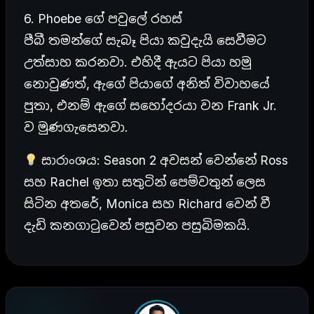
6. Phoebe ගේ පවුලේ රහස්
පීබී තමන්ගේ සැබෑ පියා කවුදැයි සෙවීමට
උත්සාහ කරනවා. එහිදී ඇයට පියා හමු
නොවුණත්, ඇගේ පියාගේ අනිත් විවාහයේ
පුතා, එනම් ඇගේ සහෝදරයා වන Frank Jr.
ව මුණගැසෙනවා.
සාරාංශය: Season 2 අවසන් වෙන්නේ Ross
සහ Rachel ඉතා සතුටින් පෙම්වතුන් ලෙස
සිටින අතරේ, Monica සහ Richard වෙන් වී
දැඩි කනගාටුවෙන් පසුවන පසුබිමකයි.