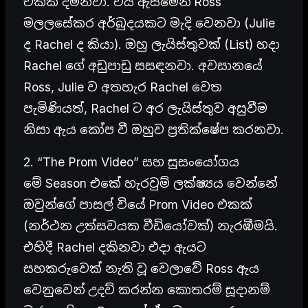
එකක් දමනවා. එය ඇසීමෙන් Ross
මලලසේකර අර්බුදයකට මැදි වෙනවා (Julie
ද Rachel ද කියා). ඔහු ලැයිස්තුවක් (List) හදා
Rachel ගේ අඩුපාඩු සසඳනවා. අවසානයේ
Ross, Julie ව අතහැර Rachel වෙත
පැමිණියත්, Rachel ට අර ලැයිස්තුව අසුවීම
නිසා ඇය කෝප වී ඔහුව ප්‍රතික්ෂේප කරනවා.
2. “The Prom Video” සහ සුසංයෝගය
මේ Season එකේ හැරවුම් ලක්ෂ්‍යය වෙන්නේ
ඔවුන්ගේ පාසල් වියේ Prom Video එකක්
(නර්ථන උත්සවයක වීඩියෝවක්) නැරඹීමයි.
එහිදී Rachel දකිනවා එදා ඇයට
සහකරුවෙක් නැති වූ වෙලාවේ Ross ඇය
වෙනුවෙන් උදව් කරන්න කොතරම් සූදානම්