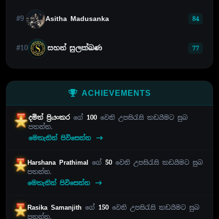
#9
Asitha Madusanka
84
#10
සහන් සුලක්ඛණ
77
ACHIEVEMENTS
දමිත් ප්‍රියංකර
ගේ
100
වෙනි උපසිරැසි කඩයීමට සුබ
පතන්න.
මෙතැනින් පිවිසෙන්න
Harshana Prathimal
ගේ
50
වෙනි උපසිරැසි කඩයීමට සුබ
පතන්න.
මෙතැනින් පිවිසෙන්න
Rasika Samanjith
ගේ
150
වෙනි උපසිරැසි කඩයීමට සුබ
පතන්න.