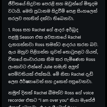
ජීවිතයේ සිදුවන පෙරළි සහ ඔවුන්ගේ මිතුදම
වටායි. මෙහි ප්‍රධානම සිදුවීම් පෙළ සිංහලෙන්
සරලව පහතින් දක්වා තිබෙනවා.
1. Ross සහ Rachel ගේ ආදර අර්බුද
පළමු Season එක අවසානයේ Rachel
දැනගන්නවා Ross තමන්ට ආදරය කරන බව.
ඇය ඔහුව පිළිගන්න ගුවන් තොටුපළට ගියත්,
චීනයේ සංචාරයක නිම කර පැමිණෙන Ross
ලංකාවට එන්නේ Julie නමැති අලුත්
පෙම්වතියක් එක්කයි. මේ නිසා Rachel දැඩි
ලෙස ඊර්ෂ්‍යාවෙන් සහ දුකෙන් පසුවෙනවා.
නමුත් දිනක් Rachel බීමත්ව Ross ගේ voice
recorder එකට “I am over you” කියා මැසේජ්