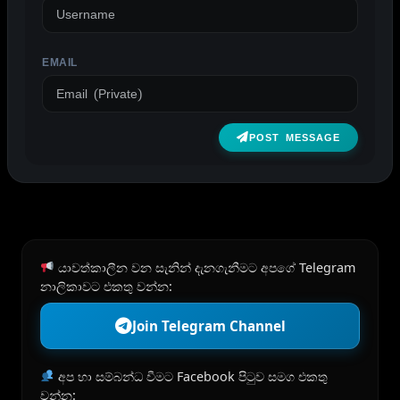
EMAIL
POST MESSAGE
යාවත්කාලීන වන සැනින් දැනගැනීමට අපගේ Telegram
නාලිකාවට එකතු වන්න:
Join Telegram Channel
අප හා සම්බන්ධ වීමට Facebook පිටුව සමග එකතු
වන්න: