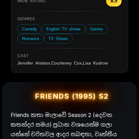
8.9
IMDB RATING
GENRES
Comedy
English TV shows
Genres
Romance
TV Shows
CAST
Jennifer Aniston,Courteney Cox,Lisa Kudrow
FRIENDS (1995) S2
Friends කතා මාලාවේ Season 2 (දෙවන
කතන්දර සමය) ප්‍රධාන වශයෙන්ම ගලා
යන්නේ චරිතවල ආදර සබඳතා, වෘත්තීය