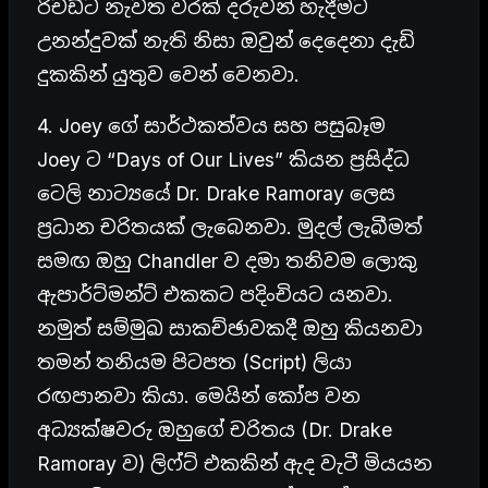
රිචඩ්ට නැවත වරක් දරුවන් හැදීමට
උනන්දුවක් නැති නිසා ඔවුන් දෙදෙනා දැඩි
දුකකින් යුතුව වෙන් වෙනවා.
4. Joey ගේ සාර්ථකත්වය සහ පසුබෑම
Joey ට “Days of Our Lives” කියන ප්‍රසිද්ධ
ටෙලි නාට්‍යයේ Dr. Drake Ramoray ලෙස
ප්‍රධාන චරිතයක් ලැබෙනවා. මුදල් ලැබීමත්
සමඟ ඔහු Chandler ව දමා තනිවම ලොකු
ඇපාර්ට්මන්ට් එකකට පදිංචියට යනවා.
නමුත් සම්මුඛ සාකච්ඡාවකදී ඔහු කියනවා
තමන් තනියම පිටපත (Script) ලියා
රඟපානවා කියා. මෙයින් කෝප වන
අධ්‍යක්ෂවරු ඔහුගේ චරිතය (Dr. Drake
Ramoray ව) ලිෆ්ට් එකකින් ඇද වැටී මියයන