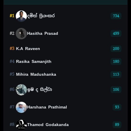
#1
දමිත් ප්‍රියංකර
734
#2
Hasitha Prasad
499
#3
K.A Raveen
200
#4
Rasika Samanjith
180
#5
Mihira Madushanka
113
#6
ඉෂි ද සිල්වා
106
#7
Harshana Prathimal
93
#8
Thamod Godakanda
89