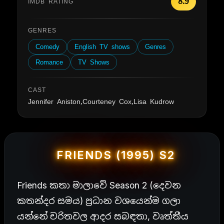
8.9
IMDB RATING
GENRES
Comedy
English TV shows
Genres
Romance
TV Shows
CAST
Jennifer Aniston,Courteney Cox,Lisa Kudrow
FRIENDS (1995) S2
Friends කතා මාලාවේ Season 2 (දෙවන
කතන්දර සමය) ප්‍රධාන වශයෙන්ම ගලා
යන්නේ චරිතවල ආදර සබඳතා, වෘත්තීය