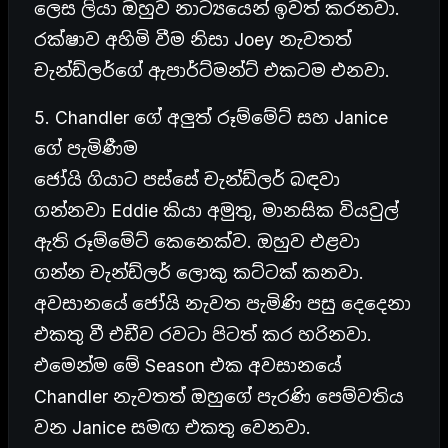
ලෙස ලියා ඔහුව නාට්‍යයෙන් ඉවත් කරනවා.
රක්ෂාව අහිමි වීම නිසා Joey නැවතත්
චැන්ඩ්ලර්ගේ ඇපාර්ට්මන්ට් එකටම එනවා.
5. Chandler ගේ අලුත් රූම්මේට් සහ Janice
ගේ පැමිණීම
ජෝයි ගියාට පස්සේ චැන්ඩ්ලර් බඳවා
ගන්නවා Eddie කියා අමුතු, මානසික වියවුල්
ඇති රූම්මේට් කෙනෙක්ව. ඔහුව එළවා
ගන්න චැන්ඩ්ලර් ලොකු කට්ටක් කනවා.
අවසානයේ ජෝයි නැවත පැමිණි පසු දෙදෙනා
එකතු වී එඩීව රවටා පිටත් කර හරිනවා.
එමෙන්ම මේ Season එක අවසානයේ
Chandler නැවතත් ඔහුගේ පැරණි පෙම්වතිය
වන Janice සමඟ එකතු වෙනවා.