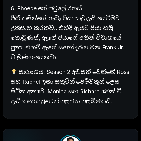
6. Phoebe ගේ පවුලේ රහස්
පීබී තමන්ගේ සැබෑ පියා කවුදැයි සෙවීමට
උත්සාහ කරනවා. එහිදී ඇයට පියා හමු
නොවුණත්, ඇගේ පියාගේ අනිත් විවාහයේ
පුතා, එනම් ඇගේ සහෝදරයා වන Frank Jr.
ව මුණගැසෙනවා.
සාරාංශය: Season 2 අවසන් වෙන්නේ Ross
සහ Rachel ඉතා සතුටින් පෙම්වතුන් ලෙස
සිටින අතරේ, Monica සහ Richard වෙන් වී
දැඩි කනගාටුවෙන් පසුවන පසුබිමකයි.