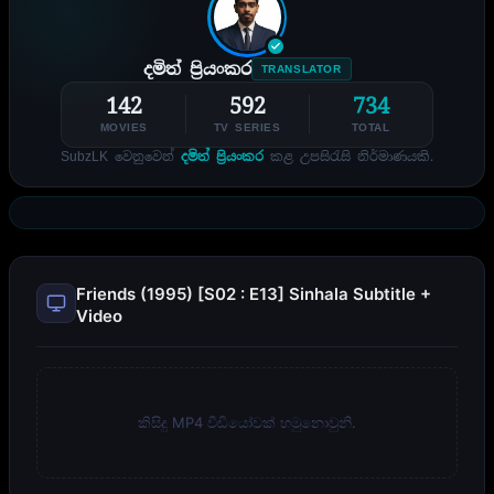
දමිත් ප්‍රියංකර
TRANSLATOR
142
592
734
MOVIES
TV SERIES
TOTAL
SubzLK වෙනුවෙන්
දමිත් ප්‍රියංකර
කළ උපසිරැසි නිර්මාණයකි.
Friends (1995) [S02 : E13] Sinhala Subtitle +
Video
කිසිදු MP4 වීඩියෝවක් හමුනොවුනි.