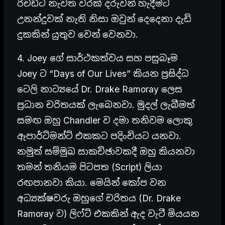
රිචඩ්ට නැවත වරක් දරුවන් හැදීමට
උනන්දුවක් නැති නිසා ඔවුන් දෙදෙනා දැඩි
දුකකින් යුතුව වෙන් වෙනවා.
4. Joey ගේ සාර්ථකත්වය සහ පසුබෑම
Joey ට “Days of Our Lives” කියන ප්‍රසිද්ධ
ටෙලි නාට්‍යයේ Dr. Drake Ramoray ලෙස
ප්‍රධාන චරිතයක් ලැබෙනවා. මුදල් ලැබීමත්
සමඟ ඔහු Chandler ව දමා තනිවම ලොකු
ඇපාර්ට්මන්ට් එකකට පදිංචියට යනවා.
නමුත් සම්මුඛ සාකච්ඡාවකදී ඔහු කියනවා
තමන් තනියම පිටපත (Script) ලියා
රඟපානවා කියා. මෙයින් කෝප වන
අධ්‍යක්ෂවරු ඔහුගේ චරිතය (Dr. Drake
Ramoray ව) ලිෆ්ට් එකකින් ඇද වැටී මියයන