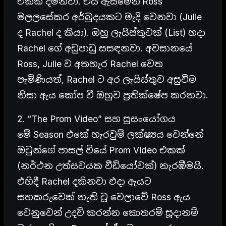
එකක් දමනවා. එය ඇසීමෙන් Ross
මලලසේකර අර්බුදයකට මැදි වෙනවා (Julie
ද Rachel ද කියා). ඔහු ලැයිස්තුවක් (List) හදා
Rachel ගේ අඩුපාඩු සසඳනවා. අවසානයේ
Ross, Julie ව අතහැර Rachel වෙත
පැමිණියත්, Rachel ට අර ලැයිස්තුව අසුවීම
නිසා ඇය කෝප වී ඔහුව ප්‍රතික්ෂේප කරනවා.
2. “The Prom Video” සහ සුසංයෝගය
මේ Season එකේ හැරවුම් ලක්ෂ්‍යය වෙන්නේ
ඔවුන්ගේ පාසල් වියේ Prom Video එකක්
(නර්ථන උත්සවයක වීඩියෝවක්) නැරඹීමයි.
එහිදී Rachel දකිනවා එදා ඇයට
සහකරුවෙක් නැති වූ වෙලාවේ Ross ඇය
වෙනුවෙන් උදව් කරන්න කොතරම් සූදානම්