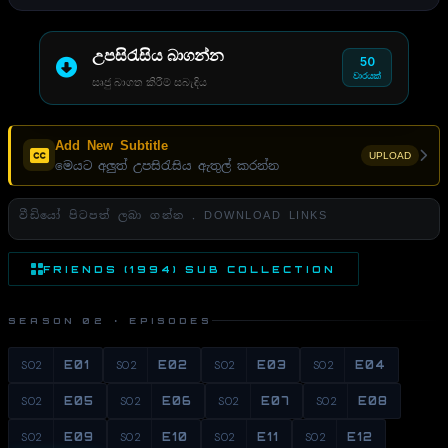
උපසිරැසිය බාගන්න
50
වාරයක්
සෘජු බාගත කිරීම් සබැඳිය
Add New Subtitle
UPLOAD
මෙයට අලුත් උපසිරැසිය ඇතුල් කරන්න
වීඩියෝ පිටපත් ලබා ගන්න . DOWNLOAD LINKS
FRIENDS (1994) SUB COLLECTION
SEASON 02 · EPISODES
S02
E01
S02
E02
S02
E03
S02
E04
S02
E05
S02
E06
S02
E07
S02
E08
S02
E09
S02
E10
S02
E11
S02
E12