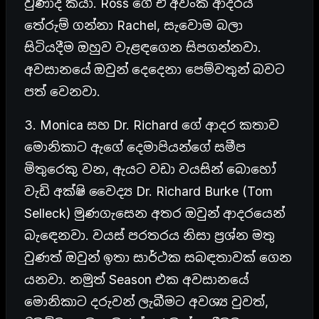
වුණාද කියා. Ross ගේ ඒ අවංක ආදරය
තේරුම් ගන්නා Rachel, සැවොම බලා
සිටියදීම ඔහුව වැළඳගෙන සිපගන්නවා.
අවසානයේ ඔවුන් දෙදෙනා පෙම්වතුන් බවට
පත් වෙනවා.
3. Monica සහ Dr. Richard ගේ ආදර කතාව
මොනිකාට ඇගේ දෙමාපියන්ගේ සමීප
මිතුරෙකු වන, ඇයට වඩා වයසින් බොහෝ
වැඩි අක්ෂි වෛද්‍ය Dr. Richard Burke (Tom
Selleck) මුණගැසෙන අතර ඔවුන් ආදරයෙන්
බැඳෙනවා. වයස් පරතරය නිසා ප්‍රශ්න මතු
වුණත් ඔවුන් ඉතා සාර්ථක සබඳතාවක් ගෙන
යනවා. නමුත් Season එක අවසානයේ
මොනිකාට දරුවන් ලැබීමට අවශ්‍ය වුවත්,