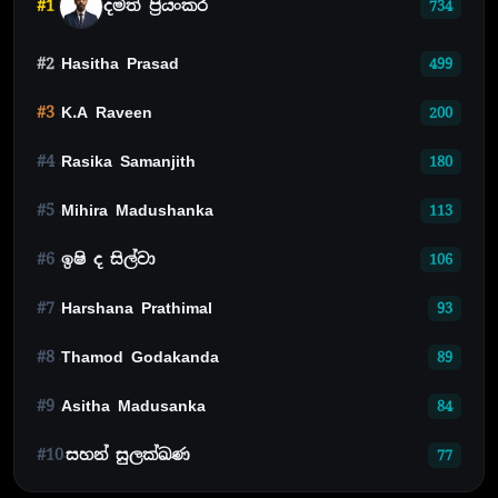
#1
දමිත් ප්‍රියංකර
734
#2
Hasitha Prasad
499
#3
K.A Raveen
200
#4
Rasika Samanjith
180
#5
Mihira Madushanka
113
#6
ඉෂි ද සිල්වා
106
#7
Harshana Prathimal
93
#8
Thamod Godakanda
89
#9
Asitha Madusanka
84
#10
සහන් සුලක්ඛණ
77