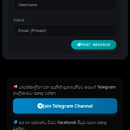
EMAIL
POST MESSAGE
යාවත්කාලීන වන සැනින් දැනගැනීමට අපගේ Telegram
නාලිකාවට එකතු වන්න:
Join Telegram Channel
අප හා සම්බන්ධ වීමට Facebook පිටුව සමග එකතු
වන්න: