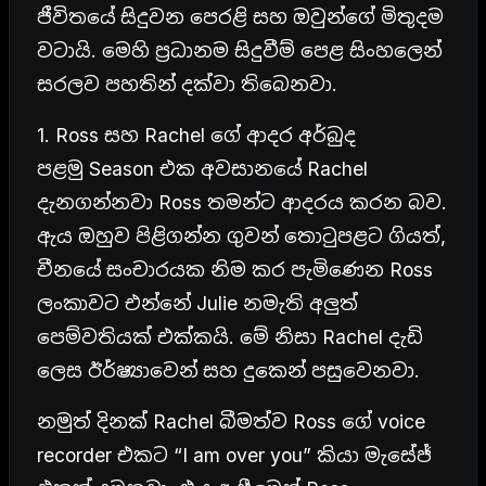
ජීවිතයේ සිදුවන පෙරළි සහ ඔවුන්ගේ මිතුදම
වටායි. මෙහි ප්‍රධානම සිදුවීම් පෙළ සිංහලෙන්
සරලව පහතින් දක්වා තිබෙනවා.
1. Ross සහ Rachel ගේ ආදර අර්බුද
පළමු Season එක අවසානයේ Rachel
දැනගන්නවා Ross තමන්ට ආදරය කරන බව.
ඇය ඔහුව පිළිගන්න ගුවන් තොටුපළට ගියත්,
චීනයේ සංචාරයක නිම කර පැමිණෙන Ross
ලංකාවට එන්නේ Julie නමැති අලුත්
පෙම්වතියක් එක්කයි. මේ නිසා Rachel දැඩි
ලෙස ඊර්ෂ්‍යාවෙන් සහ දුකෙන් පසුවෙනවා.
නමුත් දිනක් Rachel බීමත්ව Ross ගේ voice
recorder එකට “I am over you” කියා මැසේජ්