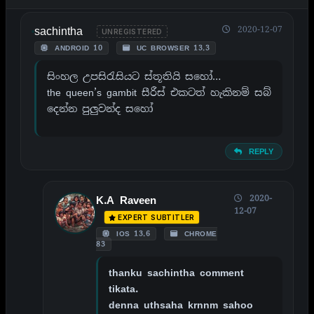
sachintha
2020-12-07
UNREGISTERED
ANDROID 10
UC BROWSER 13.3
සිංහල උපසිරැසියට ස්තූතියි සහෝ…
the queen’s gambit සීරීස් එකටත් හැකිනම් සබ්
දෙන්න පුලුවන්ද සහෝ
REPLY
2020-
K.A Raveen
12-07
EXPERT SUBTITLER
IOS 13.6
CHROME
83
thanku sachintha comment
tikata.
denna uthsaha krnnm sahoo