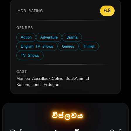
6.5
IMDB RATING
GENRES
Action
Adventure
Drama
English TV shows
Genres
Thriller
TV Shows
CAST
Marilou Aussilloux,Coline Beal,Amir El
Kacem,Lionel Erdogan
විප්ලවය