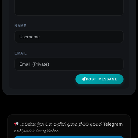
NAME
EMAIL
POST MESSAGE
යාවත්කාලීන වන සැනින් දැනගැනීමට අපගේ Telegram
නාලිකාවට එකතු වන්න: