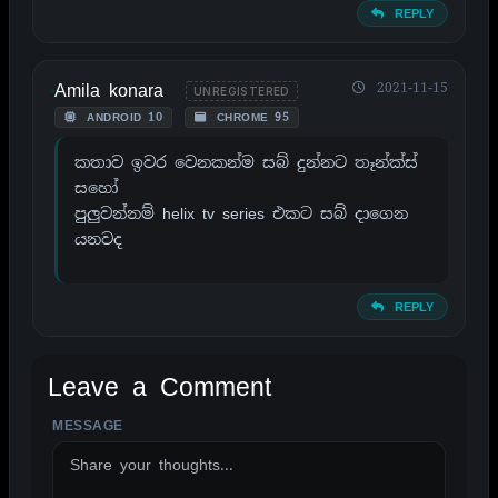
REPLY
Amila konara
2021-11-15
UNREGISTERED
ANDROID 10
CHROME 95
කතාව ඉවර වෙනකන්ම සබ් දුන්නට තෑන්ක්ස්
සහෝ
පුලුවන්නම් helix tv series එකට සබ් දාගෙන
යනවද
REPLY
Leave a Comment
MESSAGE
ALTERNATIVE: