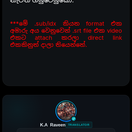
***මේ .sub/idx කියන format එක
අමාරු අය වෙනුවෙන් .srt file එක video
එකට attach කරලා direct link
එකකිනුත් දාලා තියෙන්නේ.
K.A Raveen
TRANSLATOR