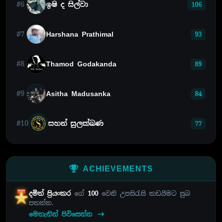
#6
ඉෂි ද සිල්වා
106
#7
Harshana Prathimal
93
#8
Thamod Godakanda
89
#9
Asitha Madusanka
84
#10
සහන් සුලක්ඛණ
77
ACHIEVEMENTS
දමිත් ප්‍රියංකර
ගේ
100
වෙනි උපසිරැසි කඩයීමට සුබ
පතන්න.
මෙතැනින් පිවිසෙන්න