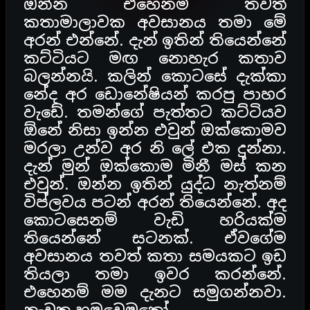
ඔන්න එහෙනම් තවත්
කතාමාලාවක අවසානය තමා මේ
අරන් එන්නේ. දැන් ඉතින් තියෙන්නේ
කට්ටියට මඟ නොහැර කතාව
බලන්නයි. කලින් කොටසේ දැක්කා
නේද අර ඩොනේෂියන් කරපු පාහර
වැඩේ. තමන්ගේ පැත්තට කට්ටියව
ඕනේ නිසා ඉන්න එවුන් ඔක්කොමව
මරලා උන්ව අර නි ලේ එක දුන්නා.
දැන් මුන් ඔක්කොම මිනී මස් කන
එවුන්. ඔන්න ඉතින් යුද්ධ නැත්නම්
විප්ලවය පටන් අරන් තියෙන්නේ. අද
කොටසෙනම් වැඩි හරියක්ම
තියෙන්නේ සටනක්. ඒවගේම
අවසානය තවත් කතා සමයකට ඉඩ
තියලා තමා ඉවර කරන්නේ.
එහෙනම් මම දැනට සමුගන්නවා.
නැවත හමුවෙමුකෝ.