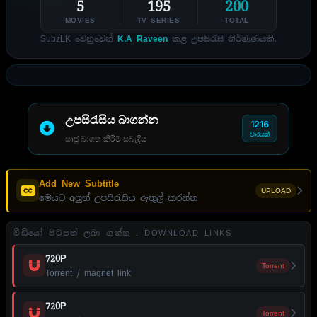
5
195
200
MOVIES
TV SERIES
TOTAL
SubzLK වෙනුවෙන්
K.A Raveen
කළ උපසිරැසි නිර්මාණයකි.
උපසිරැසිය බාගන්න
1216
වාරයක්
සෘජු බාගත කිරීම් සබැඳිය
Add New Subtitle
UPLOAD
මෙයට අලුත් උපසිරැසිය ඇතුල් කරන්න
වීඩියෝ පිටපත් ලබා ගන්න . DOWNLOAD LINKS
720P
Torrent
Torrent / magnet link
720P
Torrent