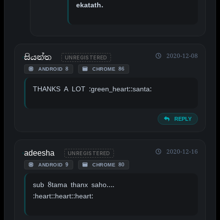
ekatath.
සියන්ත
2020-12-08
UNREGISTERED
ANDROID 8
CHROME 86
THANKS A LOT :green_heart::santa:
REPLY
adeesha
2020-12-16
UNREGISTERED
ANDROID 9
CHROME 80
sub 8tama thanx saho….
:heart::heart::heart: