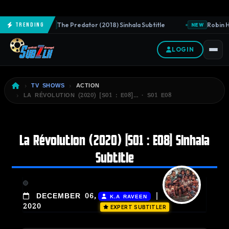
The Predator (2018) Sinhala Subtitle
Robin Ho
Trending
NEW
NEW
LOGIN
TV SHOWS
ACTION
LA RÉVOLUTION (2020) [S01 : E08]… · S01 E08
La Révolution (2020) [S01 : E08] Sinhala
Subtitle
|
DECEMBER 06,
K.A RAVEEN
2020
EXPERT SUBTITLER