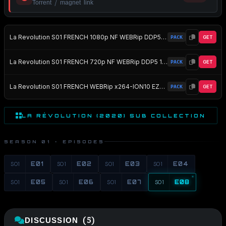
Torrent / magnet link
La Revolution S01 FRENCH 1080p NF WEBRip DDP5 1 x264-MZABI EZTV
PACK
GET
La Revolution S01 FRENCH 720p NF WEBRip DDP5 1 x264-MZABI EZTV
PACK
GET
La Revolution S01 FRENCH WEBRip x264-ION10 EZTV
PACK
GET
LA RÉVOLUTION (2020) SUB COLLECTION
SEASON 01 · EPISODES
S01
E01
S01
E02
S01
E03
S01
E04
S01
E05
S01
E06
S01
E07
S01
E08
DISCUSSION (5)