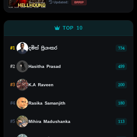
Updated:
BRRIP
TOP 10
#1
දමිත් ප්‍රියංකර
734
#2
Hasitha Prasad
499
#3
K.A Raveen
200
#4
Rasika Samanjith
180
#5
Mihira Madushanka
113