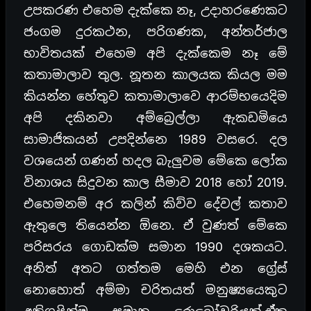
උපකරණ එහෙම දැක්කෙ නෑ, උදාහරණෙකට
ජංගම දුරකථන, පරිගණක, අන්තර්ජාල
භාවිතයක් එහෙම අපි දැක්කෙම නෑ මේ
කතාමාලාව තුල. නූතන කාලයක කියල මම
කියන්න හේතුව කතාමාලාවෙ ආරම්භයෙදිම
අපි දකිනවා අම්බ්‍රෙල්ලා ඇකඩමියෙ
සාමාජිකයන් උපදින්නෙ 1989 වසරෙ. දල
වශයෙන් ගණන් හදල බැලුවම මේකෙ ලෝක
විනාශය සිදුවන කාල සීමාව 2018 හෝ 2019.
එහෙමනම් අර කලින් කිව්ව දේවල් කතාව
ඇතුලෙ තියෙන්න ඕනෙ. ඒ වුණත් මේකෙ
පරිසරය ගොඩක්ම සමාන 1990 දශකයට.
අනිත් අතට ගත්තම මෙහි එන ග්‍රේස්
නොහොත් අම්මා චරිතයත් මනුෂ්‍යයෙකුට