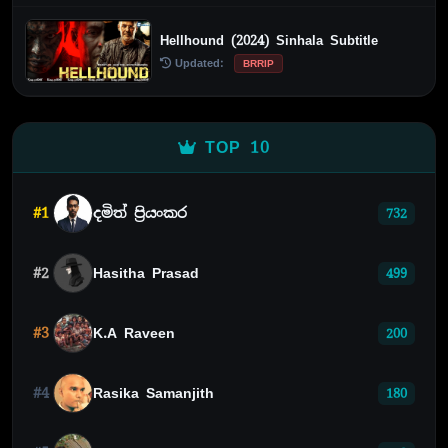
Hellhound (2024) Sinhala Subtitle
Updated:
BRRIP
TOP 10
#1
දමිත් ප්‍රියංකර
732
#2
Hasitha Prasad
499
#3
K.A Raveen
200
#4
Rasika Samanjith
180