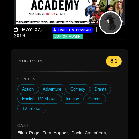
|
MAY 27,
HASITHA PRASAD
2019
JUNIOR ADMIN
8.1
IMDB RATING
GENRES
Action
Adventure
Comedy
Drama
English TV shows
fantasy
Genres
TV Shows
CAST
Ellen Page, Tom Hopper, David Castañeda,