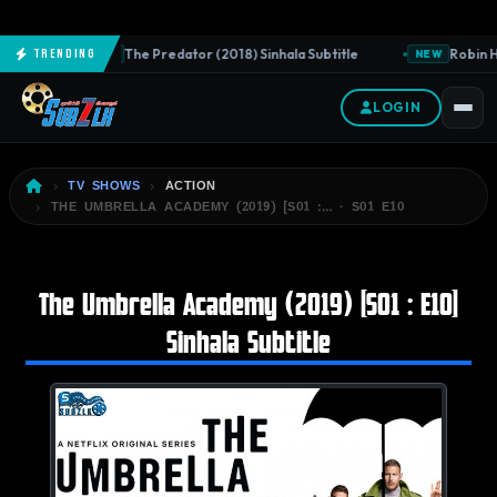
The Predator (2018) Sinhala Subtitle
Robin Ho
Trending
NEW
NEW
LOGIN
TV SHOWS
ACTION
THE UMBRELLA ACADEMY (2019) [S01 :… · S01 E10
The Umbrella Academy (2019) [S01 : E10]
Sinhala Subtitle