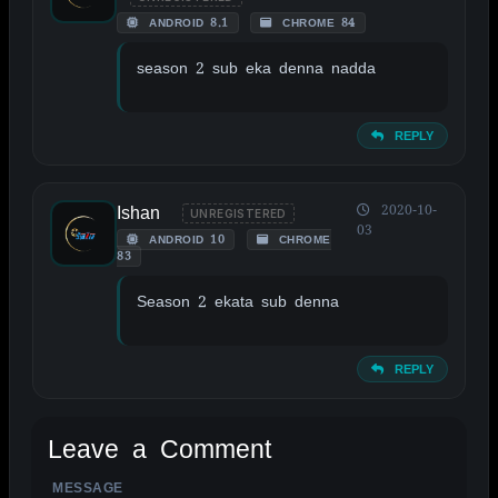
ANDROID 8.1
CHROME 84
season 2 sub eka denna nadda
REPLY
Ishan
2020-10-
UNREGISTERED
03
ANDROID 10
CHROME
83
Season 2 ekata sub denna
REPLY
Leave a Comment
MESSAGE
ALTERNATIVE: