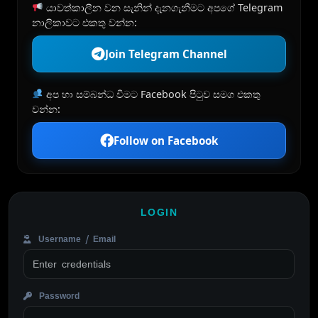
යාවත්කාලීන වන සැනින් දැනගැනීමට අපගේ Telegram
නාලිකාවට එකතු වන්න:
Join Telegram Channel
අප හා සම්බන්ධ වීමට Facebook පිටුව සමග එකතු
වන්න:
Follow on Facebook
LOGIN
Username / Email
Password