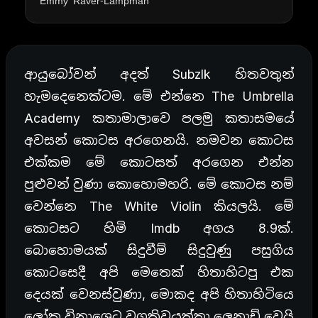
Emmy Raver-Lampman
ආයුබෝවන් අදත් Subzlk හිතවතුන්
හැමදෙනෙක්ටම. මේ එන්නෙ The Umbrella
Academy කතාමාලාවෙ පලමු කතාසමයේ
අවසන් කොටස අරගෙනයි. නමවන කොටස
එක්කම මේ කොටසත් අරගෙන එන්න
පුළුවන් වුණා කොහොමහරි. මේ කොටස නම්
වෙන්නෙ The White Violin කියලයි. මේ
කොටසට හිමි Imdb අගය 8.9ක්.
බොහොමයක් සිදුවීම් සිදුවුණු පසුගිය
කොටසෙදී අපි මෙතෙක් හිතාහිටපු එක
දෙයක් වෙනස්වුණා, මොකද අපි හිතාහිටියෙ
ලෝක විනාශෙට වගකිවයුත්තා ලෙනාඩ් වෙයි