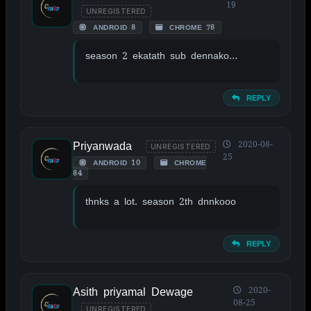
19
UNREGISTERED
ANDROID 8
CHROME 78
season 2 ekatath sub dennako…
REPLY
Priyanwada
2020-08-
UNREGISTERED
25
ANDROID 10
CHROME
84
thnks a lot. season 2th dnnkooo
REPLY
Asith priyamal Dewage
2020-
08-25
UNREGISTERED