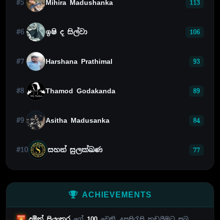
#5
Mihira Madushanka
113
#6
ඉෂි ද සිල්වා
106
#7
Harshana Prathimal
93
#8
Thamod Godakanda
89
#9
Asitha Madusanka
84
#10
සහන් සුලක්ඛණ
77
ACHIEVEMENTS
දමිත් ප්‍රියංකර
ගේ
100
වෙනි උපසිරැසි කඩයීමට සුබ