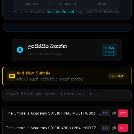
MOVIES
TV SERIES
TOTAL
SubzLK වෙනුවෙන්
Hasitha Prasad
කළ උපසිරැසි නිර්මාණයකි.
උපසිරැසිය බාගන්න
3355
වාරයක්
සෘජු බාගත කිරීම් සබැඳිය
Add New Subtitle
UPLOAD
මෙයට අලුත් උපසිරැසිය ඇතුල් කරන්න
වීඩියෝ පිටපත් ලබා ගන්න . DOWNLOAD LINKS
The Umbrella Academy S01E10 FiNAL MULTi 1080p WEB x264-CiELOS EZTV
E10
GET
The Umbrella Academy S01E10 480p x264-mSD EZTV
E10
GET