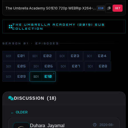
The Umbrella Academy S01E10 720p WEBRip X264-AMCON EZTV
E10
GET
THE UMBRELLA ACADEMY (2019) SUB
COLLECTION
SEASON 01 · EPISODES
S01
E01
S01
E02
S01
E03
S01
E04
S01
E05
S01
E06
S01
E07
S01
E08
S01
E09
S01
E10
DISCUSSION (18)
← OLDER
Duhara Jayamal
2020-08-