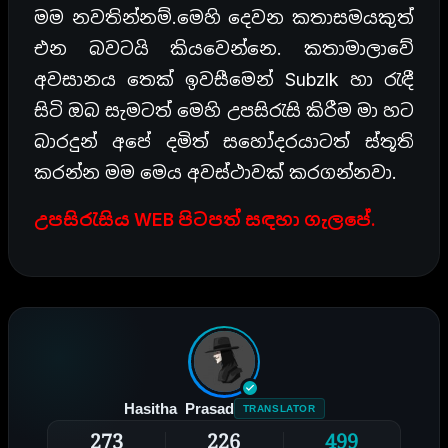
මම නවතින්නම්.මෙහි දෙවන කතාසමයකුත්
එන බවටයි කියවෙන්නෙ. කතාමාලාවේ
අවසානය තෙක් ඉවසීමෙන් Subzlk හා රැඳී
සිටි ඔබ සැමටත් මෙහි උපසිරැසි කිරීම මා හට
බාරදුන් අපේ දමිත් සහෝදරයාටත් ස්තූති
කරන්න මම මෙය අවස්ථාවක් කරගන්නවා.
උපසිරැසිය WEB පිටපත් සඳහා ගැලපේ.
Hasitha Prasad
TRANSLATOR
273
226
499