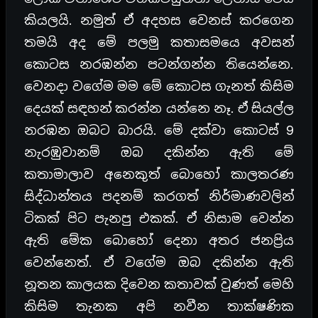
කියලයි. නමුත් ඒ අදහස වෙනස් කරගෙන
තමයි අද මේ පලමු කතාසමයෙ අවසන්
කොටස නරඹන්න පටන්ගන්න තියෙන්නෙ.
වෙනදා වගේම මම මේ කොටස ගැනත් කිසිම
දෙයක් සඳහන් කරන්න යන්නෙ නෑ. ඒ සියල්ල
නරඹන ඔබට බාරයි. මේ දක්වා කොටස් 9
නැරඹුවානම් ඔබ දකින්න ඇති මේ
කතාමාලාව අනෙකුත් බොහෝ කාලතරණ
සිද්ධාන්තය පදනම් කරගත් නිර්මාණවලින්
ටිකක් පිට පැනපු එකක්. ඒ නිසාම වෙන්න
ඇති මේක බොහෝ දෙනා අතර ජනප්‍රිය
වෙන්නෙත්. ඒ වගේම ඔබ දකින්න ඇති
නූතන කාලයක දිවෙන කතාවක් වුණත් මෙහි
කිසිම තැනක අපි නවීන තාක්ෂණික