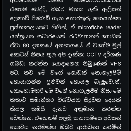
අතිශයින්ම සමාන රොබෝවරියක්.ඒක
එහෙම වෙද්දි, ඔබට මතක ඇති ඇලිසන්
ලෙනාඩ් පීබොඩි ගැන තොරතුරු හොයන්නෙ
පුස්තකාලයකට ගිහින්, ඒ microfiche reader
යන්ත්‍රයක ආධාරයෙන්. රථවාහනත් ගොඩක්
ඒවා 80 දශකයේ අගභාගයේ. ඒ වගේම මුල්
කොටස් කීපය තුල අපි දැක්කා CCTV දර්ශණ
ගබඩා කරන්න යොදාගෙන තිබුණෙත් VHS
පට. තව මේ වගේ ගොඩක් නොගැලපීම්
හොයාගන්න පුළුවන් හොයල බැලුවොත්.
කොහොමහරි මේ වගේ නොගැලපීම් නිසා මේ
කතාව සමාන්තර විශ්වයක සිදුවන දෙයක්
කියල තමයි දැනට අනුමාන කරන්න
වෙන්නෙ. එහෙනම් පලමු කතාසමයෙ අවසන්
කොටස නරඹන්න ඔබට ආරාධනා කරමින්