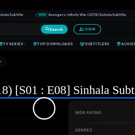
a Subtitle
Avengers: Infinity War (2018) Sinhala Subtitle
NEW
Search
LOGIN
TV SERIES
TOP DOWNLOADS
SUBTITLERS
ACHIE
8
18) [S01 : E08] Sinhala Subt
IMDB RATING
GENRES