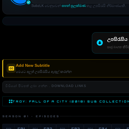
SubzLK වෙනුවෙන්
සහන් සුලක්ඛණ
කළ උපසිරැසි නිර්මාණයකි.
උපසිරැසිය
සෘජු බාගත කිරීම
Add New Subtitle
මෙයට අලුත් උපසිරැසිය ඇතුල් කරන්න
වීඩියෝ පිටපත් ලබා ගන්න . DOWNLOAD LINKS
TROY: FALL OF A CITY (2018) SUB COLLECTIO
SEASON 01 · EPISODES
S01
E01
S01
E02
S01
E03
S01
E04
S01