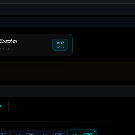
 බාගන්න
3912
වාරයක්
් සබැඳිය
N
E05
S01
E06
S01
E07
S01
E08