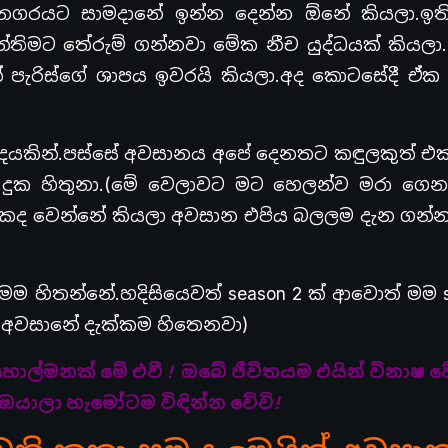
ගරයට සාමදානේ ඉන්න දෙන්න ඕනේ කියලා.ඉති
්තිමට තේරුම් ගන්නවා මේක නීච යුද්ධයක් කියලා
පැරිස්ගේ ශාපය ඉවරයි කියලා.අද කොටසේදී ඒක
දෙයකින්.පස්සේ අවසානය අපේ දෙනතට කඳුලකුත් එක්
 දුක හිතුනා.(මේ වෙලාවට මට හෙලන්ව මරා ගෙ
ොකද වෙන්නේ කියලා අවසාන එපිය බලලම දැන ගන්න
මම හිතන්නේ.හදිසියෙවත් season 2 ක් ආවොත් මම 
.(අවසානේ දැක්කම හිතෙනවා)
හොල්මනක් මේ එවී ! ඔබේ ජීවිතයම එයින් විනාෂ ව
ඔයාලා හැමෝටම විඳින්න වේවි!