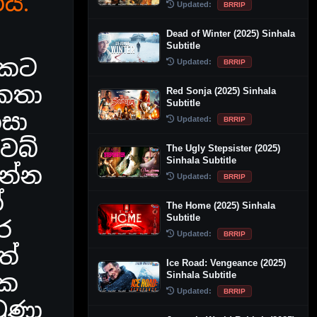
යි.
Updated:
BRRIP
Dead of Winter (2025) Sinhala
Subtitle
ඒකට
Updated:
BRRIP
 කතා
Red Sonja (2025) Sinhala
Subtitle
ිසා
Updated:
BRRIP
ෙබ්
The Ugly Stepsister (2025)
Sinhala Subtitle
රන්න
Updated:
BRRIP
්
The Home (2025) Sinhala
Subtitle
ර
Updated:
BRRIP
ත්
Ice Road: Vengeance (2025)
ෂක
Sinhala Subtitle
Updated:
BRRIP
වුණා