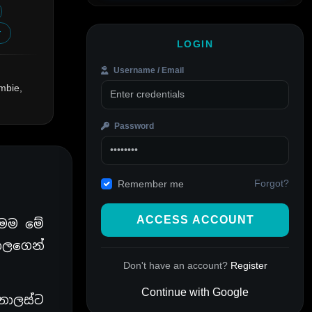
r
LOGIN
Username / Email
mbie,
Password
Forgot?
Remember me
ACCESS ACCOUNT
.මම මේ
ාලගෙන්
Don't have an account?
Register
Continue with Google
නාලස්ට
Alternative: