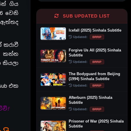
න් ගිය
.6 වෙනි
SUB UPDATED LIST
 ඇත්තද
Icefall (2025) Sinhala Subtitle
Updated:
BRRIP
 කරාවී
Forgive Us All (2025) Sinhala
න කන්න
Subtitle
 කියලා
Updated:
BRRIP
The Bodyguard from Beijing
(1994) Sinhala Subtitle
sub එක
Updated:
BRRIP
Afterburn (2025) Sinhala
Subtitle
ේවි!
Updated:
BRRIP
Prisoner of War (2025) Sinhala
Subtitle