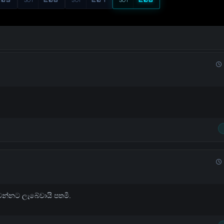
වන්නට ලැබේවායි පතමි.