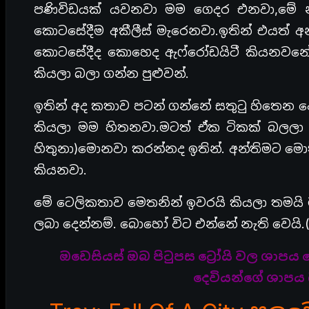
පණිවිඩයක් යවනවා මම ගෙදර එනවා,මේ න
කොටසේදීම අකීලීස් මැරෙනවා.ඉතින් එයත් අන
කොටසේදීද කොහෙද ඇෆ්රෝඩයිටී කියනවනේ 
කියලා බලා ගන්න පුළුවන්.
ඉතින් අද කතාව පටන් ගන්නේ සතුටු හිතෙන 
කියලා මම හිතනවා.මටත් ඒක ටිකක් බලලා
හිතුනා)මොනවා කරන්නද ඉතින්. අන්තිමට ම
කියනවා.
මේ ටෙලිකතාව මෙතනින් ඉවරයි කියලා තමයි 
ලබා දෙන්නම්. බොහෝ විට එන්නේ නැති වෙයි
ඔඩෙසියස් ඔබ පිටුපස ට්‍රෝයි වල ශාපය 
දෙවියන්ගේ ශාපය 