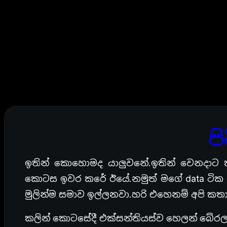
ප
ඉතින් කොහොමද යාලුවනේ.ඉතින් වෙනදාට 
කොටස ඉවර කරේ ඊයේ.නමුත් මගේ data ටික 
මුලින්ම සමාව ඉල්ලනවා.හරි එහෙනම් අපි කතා
කලින් කොටසේදී එක්සන්තියස්ව හෙලන් බේරල