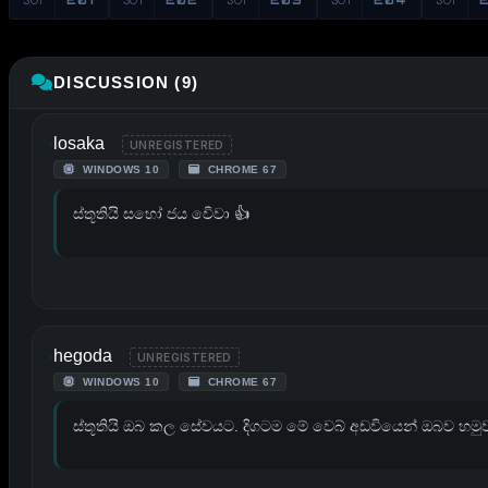
DISCUSSION (9)
losaka
UNREGISTERED
WINDOWS 10
CHROME 67
ස්තූතියි සහෝ ජය වෙිවා 👍
hegoda
UNREGISTERED
WINDOWS 10
CHROME 67
ස්තූතියි ඔබ කල සේවයට. දිගටම මේ වෙබ් අඩවියෙන් ඔබව හමු