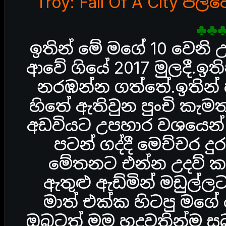
Troy: Fall Of A City ප
♣♣
ඉතින් මේ මගේ 10 වෙනි 
ආවේ ගියේ 2017 මුලදී.ඉති
නරඹන්න ගත්තේ.ඉතින් හ
හිතේ ඇතිවුන පුංචි කැම
අඩවියට උපහාර වශයෙන් 
පටන් ගද්දී මෙච්චර දු
මේතනට එන්න උදව් කරපු 
ඇතුළු ඇඩ්මින් මඩුල්ල
මාත් එක්ක හිටපු මගේ 
ඔබටත් මම හදවතින්ම සු