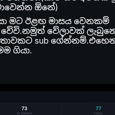
මාවෙන්න ඕනේ)
 නිසා මට ඊළඟ මාසය වෙනකම්
 වේවි.නමුත් වේලාවක් ලැබුන
 කතාවකට sub ගේන්නම්.එහෙන
මම ගියා.
73
77
TV SERIES
TOTAL