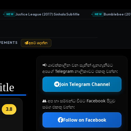
Justice League (2017) Sinhala Subtitle
Bumblebee (2018) Si
NEW
NEW
VEMENTS
අපට දෙන්න
📢 යාවත්කාලීන වන සැනින් දැනගැනීමට
අපගේ Telegram නාලිකාවට එකතු වන්න:
itle
Join Telegram Channel
👥 අප හා සම්බන්ධ වීමට Facebook පිටුව
සමග එකතු වන්න:
3.8
Follow on Facebook