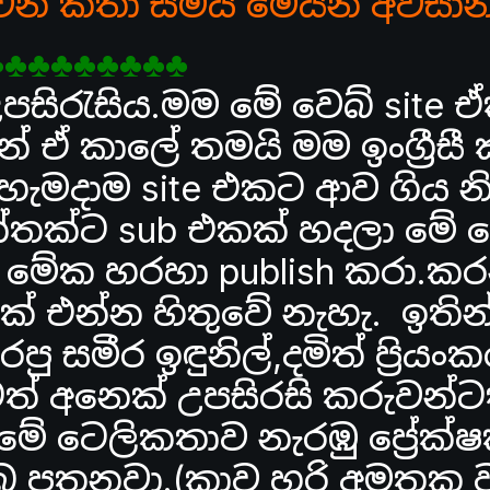
ලවෙනි කතා සමය මෙයින් අවසාන
♣♣♣♣♣♣♣♣♣
උපසිරැසිය.මම මේ වෙබ් site 
න් ඒ කාලේ තමයි මම ඉංග්‍රීසී
ැමදාම site එකට ආව ගිය න
ත්තක්ට sub එකක් හදලා මේ ව
මේක හරහා publish කරා.ක
රක් එන්න හිතුවේ නැහැ. ඉතින
සමීර ඉඳුනිල්,දමිත් ප්‍රියංක
ටත් අනෙක් උපසිරසි කරුවන්ට
මේ ටෙලිකතාව නැරඹු ප්‍රේක්
බ පතනවා.(කාව හරි අමතක 