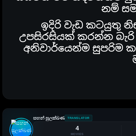
නම් ස
ඉදිරි වැඩ කටයුතු
උපසිරසියක් කරන්න බැරි
අනිවාර්යෙන්ම සුපරිම
සහන් සුලක්ඛණ
TRANSLATOR
4
MOVIES