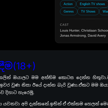
Action
English TV shows
Genres
TV Shows
Wa
CAST
Louis Hunter, Christiaan Schoo
Jonas Armstrong, David Avery
ිදීම(18+)
කලින් ඔයාලට මම අන්තිම කොටස දෙන්න හිතුවා
ඉවර වුණ නිසා ඊයේ දාන්න බැරි වුණා.ඒකට මම ඔය
ව දිහාට හැරෙමු.
ා යවනවා අපි දැක්කනේ.ඉතින් ඒ එක්කම හෙලන් මෙ