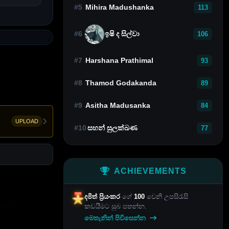
#5
Mihira Madushanka
113
#6
ඉෂි ද සිල්වා
106
#7
Harshana Prathimal
93
#8
Thamod Godakanda
89
#9
Asitha Madusanka
84
UPLOAD
#10
සහන් සුලක්ඛණ
77
ACHIEVEMENTS
දමිත් ප්‍රියංකර
ගේ
100
වෙනි උපසිරැසි
කඩයීමට සුබ පතන්න.
මෙතැනින් පිවිසෙන්න