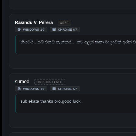
Rasindu V. Perera
USER
WINDOWS 10
CHROME 67
නියමයි…සබ් එකට තැන්ක්ස්….තව අලුත් කතා මාලාවක් අරන් එම
sumed
UNREGISTERED
WINDOWS 10
CHROME 67
sub ekata thanks bro.good luck