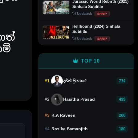
Jurassic World Rebirth (2025)
Sinhala Subtitle
Updated:
BRRIP
Hellhound (2024) Sinhala
Subtitle
ොත්
Updated:
BRRIP
ම්
TOP 10
#1
දමිත් ප්‍රියංකර
734
#2
Hasitha Prasad
499
#3
K.A Raveen
200
#4
Rasika Samanjith
180