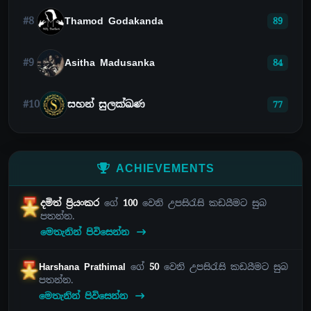
#8
Thamod Godakanda
89
#9
Asitha Madusanka
84
#10
සහන් සුලක්ඛණ
77
ACHIEVEMENTS
දමිත් ප්‍රියංකර
ගේ
100
වෙනි උපසිරැසි කඩයීමට සුබ
පතන්න.
මෙතැනින් පිවිසෙන්න
Harshana Prathimal
ගේ
50
වෙනි උපසිරැසි කඩයීමට සුබ
පතන්න.
මෙතැනින් පිවිසෙන්න