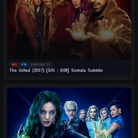
S01
E08
ENGLISH TV
The Gifted (2017) [S01 : E08] Sinhala Subtitle