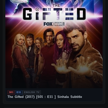
S01
E11
ENGLISH TV
The Gifted (2017) [S01 : E11 ] Sinhala Subtitle