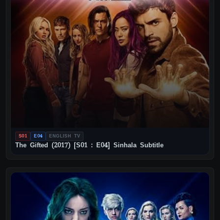
S01
E04
ENGLISH TV
The Gifted (2017) [S01 : E04] Sinhala Subtitle