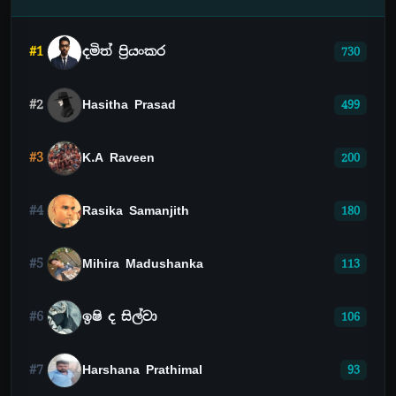
#1
දමිත් ප්‍රියංකර
730
#2
Hasitha Prasad
499
#3
K.A Raveen
200
#4
Rasika Samanjith
180
#5
Mihira Madushanka
113
#6
ඉෂි ද සිල්වා
106
#7
Harshana Prathimal
93