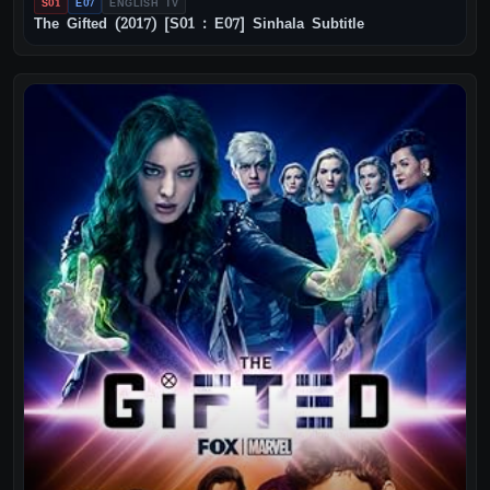
S01
E07
ENGLISH TV
The Gifted (2017) [S01 : E07] Sinhala Subtitle