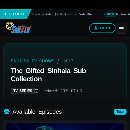
The Predator (2018) Sinhala Subtitle
Robin Hood
Trending
NEW
NEW
LOGIN
/
2017
ENGLISH TV SHOWS
The Gifted Sinhala Sub
Collection
Updated: 2020-07-06
TV SERIES
Available Episodes
Total