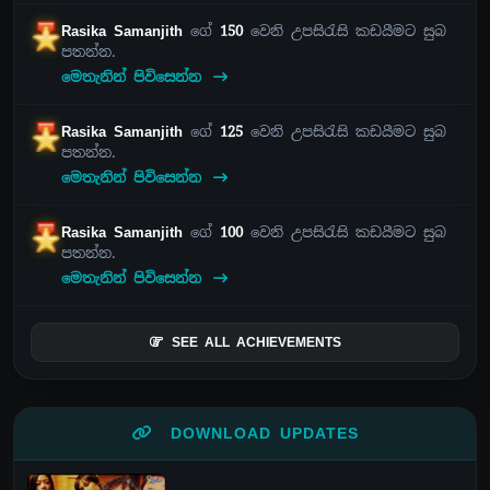
Rasika Samanjith
ගේ
150
වෙනි උපසිරැසි කඩයීමට සුබ
පතන්න.
මෙතැනින් පිවිසෙන්න
Rasika Samanjith
ගේ
125
වෙනි උපසිරැසි කඩයීමට සුබ
පතන්න.
මෙතැනින් පිවිසෙන්න
Rasika Samanjith
ගේ
100
වෙනි උපසිරැසි කඩයීමට සුබ
පතන්න.
මෙතැනින් පිවිසෙන්න
SEE ALL ACHIEVEMENTS
DOWNLOAD UPDATES