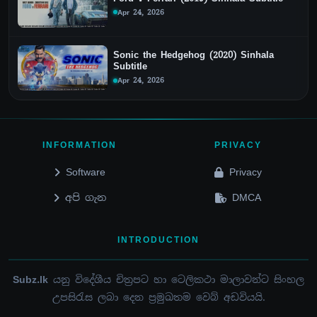
Apr 24, 2026
Sonic the Hedgehog (2020) Sinhala
Subtitle
Apr 24, 2026
INFORMATION
PRIVACY
Software
Privacy
අපි ගැන
DMCA
INTRODUCTION
Subz.lk
යනු විදේශීය චිත්‍රපට හා ටෙලිකථා මාලාවන්ට සිංහල
උපසිරැස ලබා දෙන ප්‍රමුඛතම වෙබ් අඩවියයි.