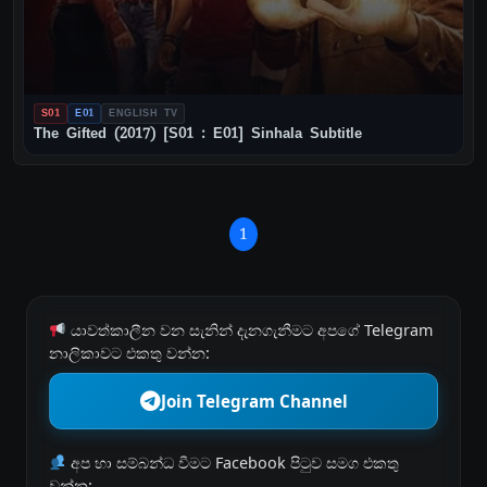
S01
E01
ENGLISH TV
The Gifted (2017) [S01 : E01] Sinhala Subtitle
1
යාවත්කාලීන වන සැනින් දැනගැනීමට අපගේ Telegram
නාලිකාවට එකතු වන්න:
Join Telegram Channel
අප හා සම්බන්ධ වීමට Facebook පිටුව සමග එකතු
වන්න: