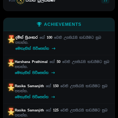
#10
සහන් සුලක්ඛණ
77
ACHIEVEMENTS
දමිත් ප්‍රියංකර
ගේ
100
වෙනි උපසිරැසි කඩයීමට සුබ
පතන්න.
මෙතැනින් පිවිසෙන්න
Harshana Prathimal
ගේ
50
වෙනි උපසිරැසි කඩයීමට සුබ
පතන්න.
මෙතැනින් පිවිසෙන්න
Rasika Samanjith
ගේ
150
වෙනි උපසිරැසි කඩයීමට සුබ
පතන්න.
මෙතැනින් පිවිසෙන්න
Rasika Samanjith
ගේ
125
වෙනි උපසිරැසි කඩයීමට සුබ
පතන්න.