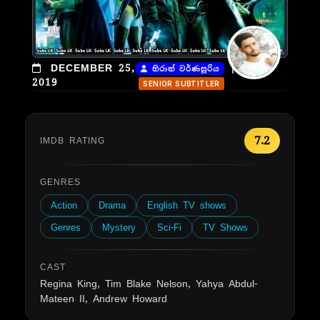
|
DECEMBER 25,
හිරාන් වර්ණසූරිය
2019
SENIOR SUBTITLER
7.2
IMDB RATING
GENRES
Action
Drama
English TV shows
Genres
Mystery
Sci-Fi
TV Shows
CAST
Regina King, Tim Blake Nelson, Yahya Abdul-
Mateen II, Andrew Howard