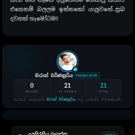
එහෙනම් බලලම ඉන්නකෝ යාලුවනේ..සුබ
දවසක් හැමෝටම!!
හිරාන් වර්ණසූරිය
TRANSLATOR
0
21
21
MOVIES
TV SERIES
TOTAL
SubzLK වෙනුවෙන්
හිරාන් වර්ණසූරිය
කළ උපසිරැසි නිර්මාණයකි.
උපසිරැසිය බාගන්න