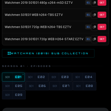
Watchmen 2019 S01E01 480p x264-mSD EZTV
E1
GET
Watchmen S01E01 WEB h264-TBS EZTV
E1
GET
Watchmen S01E01 720p WEB h264-TBS EZTV
E1
GET
Watchmen 2019 S01E01 720p WEB H264-STARZ EZTV
E1
GET
WATCHMEN (2019) SUB COLLECTION
SEASON 01 · EPISODES
S01
E01
S01
E02
S01
E03
S01
E04
S01
E05
S01
E06
S01
E07
S01
E08
S01
E09