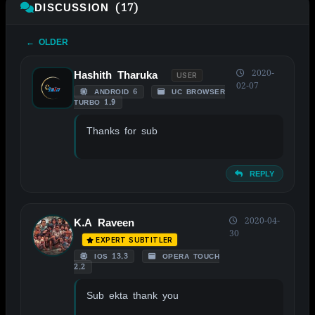
DISCUSSION (17)
← OLDER
2020-
Hashith Tharuka
USER
02-07
ANDROID 6
UC BROWSER
TURBO 1.9
Thanks for sub
REPLY
2020-04-
K.A Raveen
30
EXPERT SUBTITLER
IOS 13.3
OPERA TOUCH
2.2
Sub ekta thank you