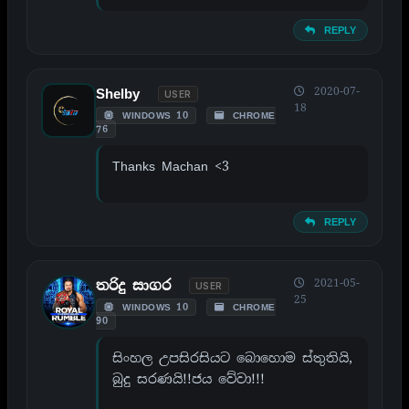
REPLY
2020-07-
Shelby
USER
18
WINDOWS 10
CHROME
76
Thanks Machan <3
REPLY
2021-05-
තරිදු සාගර
USER
25
WINDOWS 10
CHROME
90
සිංහල උපසිරසියට බොහොම ස්තුතියි,
බුදු සරණයි!!ජය වේවා!!!