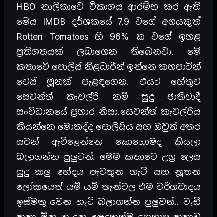
HBO නාලිකාවෙ විකාශය ආරම්භ කර ඇති
මෙය IMDB දර්ශකයේ 7.9 වගේ අගයකුත්
Rotten Tomatoes හි 96% ක වගේ ඉහළ
ප්‍රතිශතයක් ලබාගෙන තිබෙනවා. මේ
කතාවේ පොලිස් නිළධාරීන් ඉන්නෙ කහපාටින්
වෙස් මූනක් පැළඳගෙන. එයට හේතුව
සෙවන්ත් කැවල්රි නම් සුදු ජාතිවාදී
සංවිධානයේ ප්‍රහාර නිසා.සෙවන්ත් කැවල්රිය
කියන්නෙ මොකද්ද පොලීසිය සහ ඔවුන් අතර
සටන් ඇවිළෙන්නෙ කොහොමද කියලා
බලාගන්න පුලුවන්. මෙම කතාවෙ උග්‍ර ලෙස
සුදු කලු භේදය පැවතුන හැටි සහ නූතන
ලෝකයෙත් යම් යම් තැන්වල එම වර්ගවාදය
ඉස්මතු වෙන හැටි බලාගන්න පුලුවන්.. වැඩි
කතා ඕන නෑනෙ අලුතෙන්ම ගෙනාපු කතාව