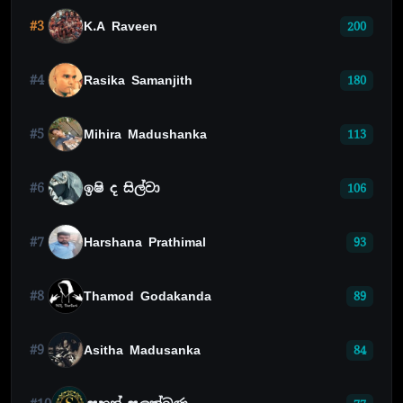
#3
K.A Raveen
200
#4
Rasika Samanjith
180
#5
Mihira Madushanka
113
#6
ඉෂි ද සිල්වා
106
#7
Harshana Prathimal
93
#8
Thamod Godakanda
89
#9
Asitha Madusanka
84