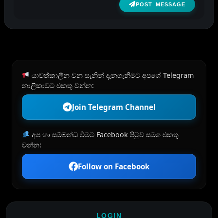
POST MESSAGE
යාවත්කාලීන වන සැනින් දැනගැනීමට අපගේ Telegram
නාලිකාවට එකතු වන්න:
Join Telegram Channel
අප හා සම්බන්ධ වීමට Facebook පිටුව සමග එකතු
වන්න:
Follow on Facebook
LOGIN