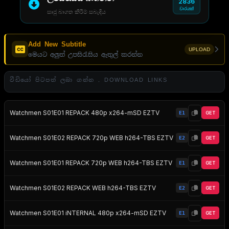
2836
වාරයක්
සෘජු බාගත කිරීම් සබැඳිය
Add New Subtitle
UPLOAD
මෙයට අලුත් උපසිරැසිය ඇතුල් කරන්න
වීඩියෝ පිටපත් ලබා ගන්න . DOWNLOAD LINKS
Watchmen S01E01 REPACK 480p x264-mSD EZTV
E1
GET
Watchmen S01E02 REPACK 720p WEB h264-TBS EZTV
E2
GET
Watchmen S01E01 REPACK 720p WEB h264-TBS EZTV
E1
GET
Watchmen S01E02 REPACK WEB h264-TBS EZTV
E2
GET
Watchmen S01E01 iNTERNAL 480p x264-mSD EZTV
E1
GET