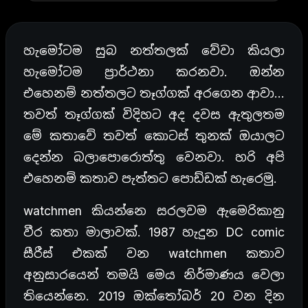
හැමෝටම සුබ නත්තලක් වේවා කියලා
හැමෝටම ප්‍රාර්ථනා කරනවා. ඔන්න
එහෙනම් නත්තලට තෑග්ගක් අරගෙන ආවා…
තවත් තෑග්ගක් විදිහට අද දවස ඇතුලතම
මේ කතාවේ තවත් කොටස් තුනක් ඔයාලට
දෙන්න බලාපොරොත්තු වෙනවා. හරි අපි
එහෙනම් කතාව පැත්තට පොඩ්ඩක් හැරෙමු.
watchmen කියන්නෙ සරලවම ඇමෙරිකානු
වීර කතා මාලාවක්. 1987 හැදුන DC comic
සීරීස් එකක් වන watchmen කතාව
අනුසාරයෙන් තමයි මෙය නිර්මාණය වෙලා
තියෙන්නෙ. 2019 ඔක්තෝබර් 20 වන දින