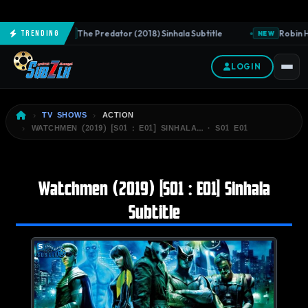
The Predator (2018) Sinhala Subtitle
Robin Ho
Trending
NEW
NEW
LOGIN
TV SHOWS
ACTION
WATCHMEN (2019) [S01 : E01] SINHALA… · S01 E01
Watchmen (2019) [S01 : E01] Sinhala
Subtitle