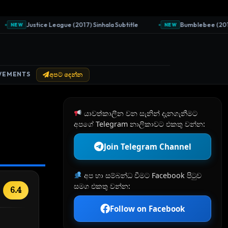
Justice League (2017) Sinhala Subtitle
Bumblebee (2018) S
NEW
NEW
VEMENTS
අපට දෙන්න
යාවත්කාලීන වන සැනින් දැනගැනීමට
අපගේ Telegram නාලිකාවට එකතු වන්න:
Join Telegram Channel
අප හා සම්බන්ධ වීමට Facebook පිටුව
සමග එකතු වන්න:
6.4
Follow on Facebook