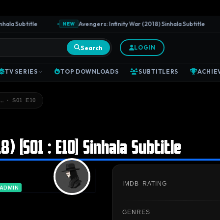
a Subtitle
Avengers: Infinity War (2018) Sinhala Subtitle
NEW
Search
LOGIN
TV SERIES
TOP DOWNLOADS
SUBTITLERS
ACHIE
… · S01 E10
8) [S01 : E10] Sinhala Subtitle
IMDB RATING
 ADMIN
GENRES