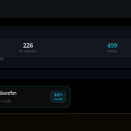
226
499
TV SERIES
TOTAL
කි.
 බාගන්න
3371
වාරයක්
් සබැඳිය