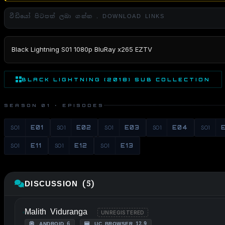
වීඩියෝ පිටපත් ලබා ගන්න . DOWNLOAD LINKS
Black Lightning S01 1080p BluRay x265 EZTV
BLACK LIGHTNING (2018) SUB COLLECTION
SEASON 01 · EPISODES
S01
E01
S01
E02
S01
E03
S01
E04
S01
S01
E11
S01
E12
S01
E13
DISCUSSION (5)
Malith Viduranga
UNREGISTERED
ANDROID 6
UC BROWSER 12.9