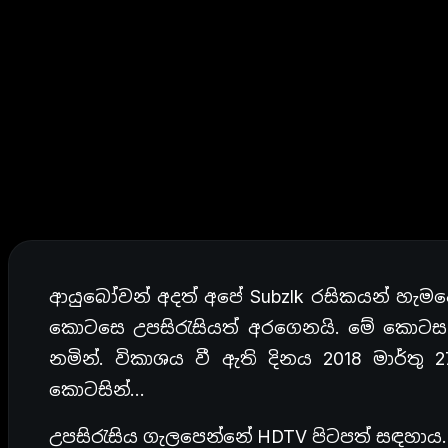
ආයුබෝවන් අදත් අපේ Subzlk රසිකයන් හැමද
කොටසෙ උපසිරැසියත් අරගෙනයි. මේ කොටස නම්
නමින්. විකාශය වී ඇති දිනය 2018 මාර්ත
කොටසින්…
උපසිරැසිය ගැලපෙන්නේ HDTV පිටපත් සඳහාය.