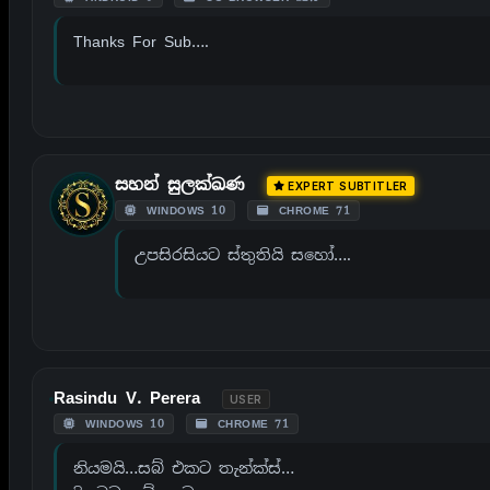
Thanks For Sub….
සහන් සුලක්ඛණ
EXPERT SUBTITLER
WINDOWS 10
CHROME 71
උපසිරසියට ස්තුතියි සහෝ….
Rasindu V. Perera
USER
WINDOWS 10
CHROME 71
නියමයි…සබ් එකට තැන්ක්ස්…