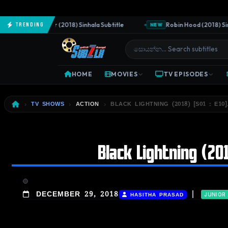
The Predator (2018) Sinhala Subtitle
Robin Hood (2018) Sinhal
Trending
W
NEW
HOME
MOVIES
TV EPISODES
TV SHOWS
ACTION
BLACK LIGHTNING (2018) [S01 : E10]
Black Lightning (201
|
DECEMBER 29, 2018
HASITHA PRASAD
JUNIOR