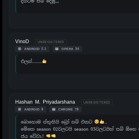
දිගටම සබ් දෙමු,,,
VinoD
UNREGISTERED
ANDROID 5.1
OPERA 36
එලහ්……..
Hashan M. Priyadarshana
UNREGISTERED
ANDROID 9
CHROME 79
බොහොම ස්තුතියි බ්‍රෝ සබ් එකට
..
මේකෙ season 02වලටයි season 03වලටයිත් සබ් ඕන
ජය වේවා.!