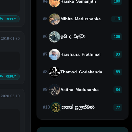
#4
Rasika Samanjith
180
#5
Mihira Madushanka
113
REPLY
#6
ඉෂි ද සිල්වා
106
2019-01-30
#7
Harshana Prathimal
93
#8
Thamod Godakanda
89
REPLY
#9
Asitha Madusanka
84
2020-02-10
#10
සහන් සුලක්ඛණ
77