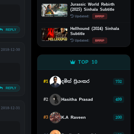
Jurassic World Rebirth
(2025) Sinhala Subtitle
Updated:
BRRIP
Hellhound (2024) Sinhala
REPLY
Subtitle
Updated:
BRRIP
2018-12-30
TOP 10
#1
දමිත් ප්‍රියංකර
732
REPLY
#2
Hasitha Prasad
499
2018-12-31
#3
K.A Raveen
200