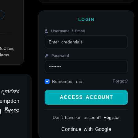
LOGIN
Username / Email
cClain,
Adams
Password
Forgot?
Remember me
ෙ දසවන
ACCESS ACCOUNT
emption
ු මීලඟ
Don't have an account?
Register
Continue with Google
Alternative: