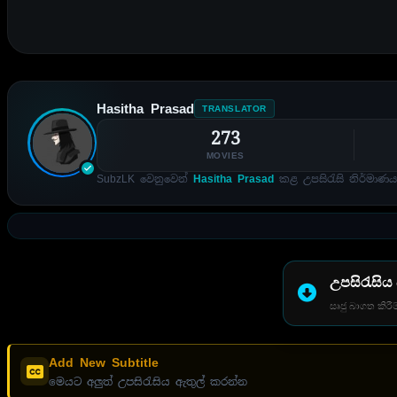
Hasitha Prasad
TRANSLATOR
273
MOVIES
SubzLK වෙනුවෙන්
Hasitha Prasad
කළ උපසිරැසි නිර්මාණය
උපසිරැසිය
සෘජු බාගත කිරීම
Add New Subtitle
මෙයට අලුත් උපසිරැසිය ඇතුල් කරන්න