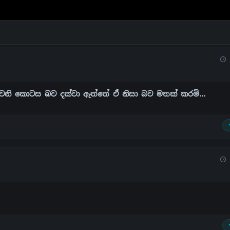
දෙවෙනි කොටස බව දක්වා ඇත්තේ ඒ නිසා බව මතක් කරමි…