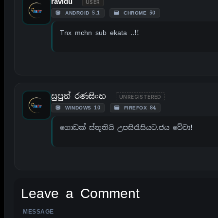
ravidu
USER
ANDROID 5.1
CHROME 50
Tnx mchn sub ekata ..!!
සුපුන් රණසිංහ
UNREGISTERED
WINDOWS 10
FIREFOX 84
ගොඩක් ස්තූතියි උපසිරැසියට.ජය වේවා!
Leave a Comment
MESSAGE
ALTERNATIVE: