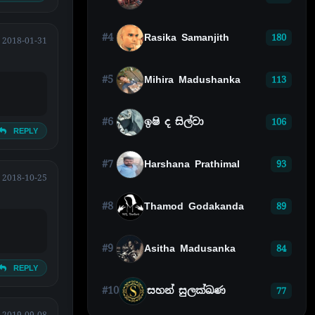
#4
Rasika Samanjith
180
2018-01-31
#5
Mihira Madushanka
113
#6
ඉෂි ද සිල්වා
106
REPLY
#7
Harshana Prathimal
93
2018-10-25
#8
Thamod Godakanda
89
#9
Asitha Madusanka
84
REPLY
#10
සහන් සුලක්ඛණ
77
2019-09-08