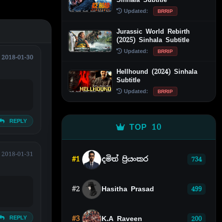
Updated:
BRRIP
Jurassic World Rebirth
(2025) Sinhala Subtitle
Updated:
BRRIP
2018-01-30
Hellhound (2024) Sinhala
Subtitle
Updated:
BRRIP
REPLY
TOP 10
2018-01-31
#1
දමිත් ප්‍රියංකර
734
#2
Hasitha Prasad
499
REPLY
#3
K.A Raveen
200