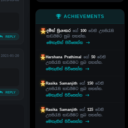
ACHIEVEMENTS
දමිත් ප්‍රියංකර
ගේ
100
වෙනි උපසිරැසි
කඩයීමට සුබ පතන්න.
REPLY
මෙතැනින් පිවිසෙන්න
2021-01-20
Harshana Prathimal
ගේ
50
වෙනි
උපසිරැසි කඩයීමට සුබ පතන්න.
මෙතැනින් පිවිසෙන්න
Rasika Samanjith
ගේ
150
වෙනි
උපසිරැසි කඩයීමට සුබ පතන්න.
REPLY
මෙතැනින් පිවිසෙන්න
Rasika Samanjith
ගේ
125
වෙනි
උපසිරැසි කඩයීමට සුබ පතන්න.
මෙතැනින් පිවිසෙන්න