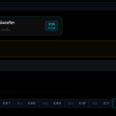
 බාගන්න
3110
වාරයක්
් සබැඳිය
E07
S02
E08
S02
E09
S02
E10
S02
E11