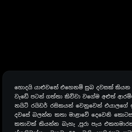
හොදයි යාළුවනේ එහෙනම් සුබ දවසක් කියන
වැඩේ පටන් ගත්තා කිව්වා වගේම අළුත් ආර
නයිට් රයිඩර් රසිකයන් වෙනුවෙන් එයාලගේ
දවසේ බලන්න කතා මාළාවේ දෙවෙනි කොටස
කතාවක් කියන්න බැහැ ,පුරා පැය එකහමාරක්