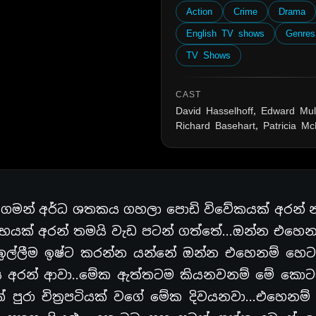
Action
Crime
Drama
English TV shows
Genres
TV Shows
CAST
David Hasselhoff, Edward Mul
Richard Basehart, Patricia M
 ගමන් අර්ධ ශතකය ගහලා පොඩි විවේකයක් අරන් 
ම්භයක් අරන් තමයි වැඩ පටන් ගත්තේ…ඔන්න එහෙන
 ඉල්ලීම ඉෂ්ට කරන්න යන්නේ ඔන්න එහෙනම් හෙට 
 අරන් ආවා..මේක ඇත්තටම කියනවනම් මේ කොට
 පුරා චිත්‍රපටියක් වගේ මේක දිවයනවා…එහෙනම් ම