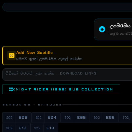
උපසිරැසිය
සෘජු බාගත කිරීම
Add New Subtitle
මෙයට අලුත් උපසිරැසිය ඇතුල් කරන්න
වීඩියෝ පිටපත් ලබා ගන්න . DOWNLOAD LINKS
KNIGHT RIDER (1982) SUB COLLECTION
SEASON 02 · EPISODES
S02
E03
S02
E04
S02
E05
S02
E06
S02
S02
E12
S02
E13