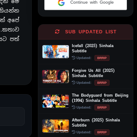
දන් මේ
Continue with Google
කියන්න
Alternative:
න් අපේ
ා…කතාව
SUB UPDATED LIST
යට පත්
Icefall (2025) Sinhala
Subtitle
Updated:
BRRIP
Forgive Us All (2025)
Sinhala Subtitle
Updated:
BRRIP
The Bodyguard from Beijing
(1994) Sinhala Subtitle
Updated:
BRRIP
Afterburn (2025) Sinhala
Subtitle
Updated:
BRRIP