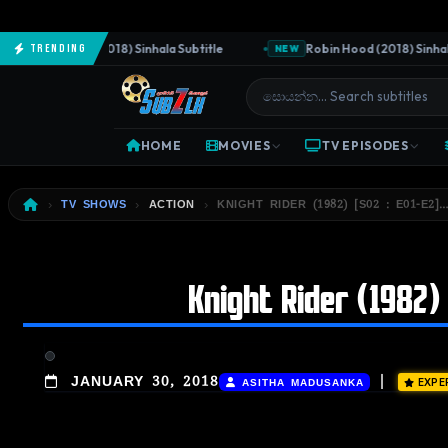
he Predator (2018) Sinhala Subtitle
Robin Hood (2018) Sinhala S
Trending
NEW
HOME
MOVIES
TV EPISODES
TV SHOWS
ACTION
KNIGHT RIDER (1982) [S02 : E01-E2]…
Knight Rider (1982) 
|
JANUARY 30, 2018
ASITHA MADUSANKA
EXPE