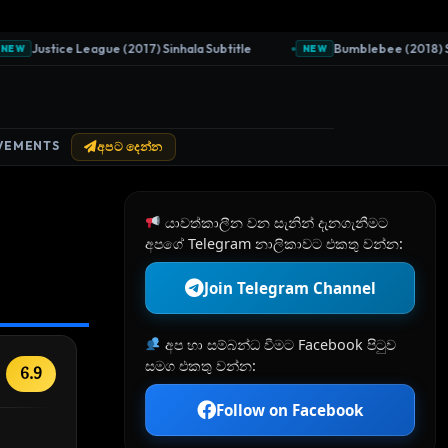
Justice League (2017) Sinhala Subtitle
Bumblebee (2018) Sinha
W
NEW
VEMENTS
අපට දෙන්න
යාවත්කාලීන වන සැනින් දැනගැනීමට
අපගේ Telegram නාලිකාවට එකතු වන්න:
Join Telegram Channel
අප හා සම්බන්ධ වීමට Facebook පිටුව
සමග එකතු වන්න:
6.9
Follow on Facebook