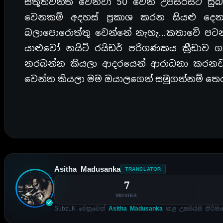
ස්තූතිවන්ත වෙනවා 50 වෙනි උපසිරසට සු
වෙනකම් අදහස් ප්‍රකාශ කරන සියළු ද
බලාපොරොත්තු වෙන්නේ නැහැ…කතාවේ පටන් ග
යාළුවෝ නයිට් රයිඩර් පරිගණකය ක්‍රීඩා
නරබන්න කියලා ආදරයෙන් ආරාධනා කරනවා.
වෙන්න කියලා මම ඔයාලගෙන් සමුගන්නම් තෙ
Asitha Madusanka
TRANSLATOR
7
MOVIES
SubzLK වෙනුවෙන්
Asitha Madusanka
කළ උපසිරැසි නිර්මා