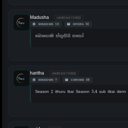
Madusha
UNREGISTERED
WINDOWS 10
OPERA 50
බොහොම ස්තූතියි සහෝ
haritha
UNREGISTERED
WINDOWS 7
CHROME 69
Season 2 ithuru tkai Season 3,4 sub tikai denn