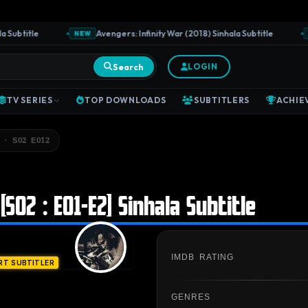
ubtitle
Avengers: Infinity War (2018) Sinhala Subtitle
NEW
NE
Search
LOGIN
TV SERIES
TOP DOWNLOADS
SUBTITLERS
ACHIE
 · S02 E012
[S02 : E01-E2] Sinhala Subtitle
IMDB RATING
RT SUBTITLER
GENRES