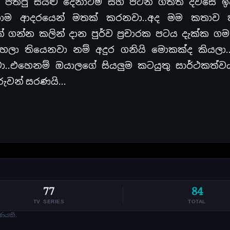
බ පතපු සියළු දෙනාටම සහ පටන් ගත්ත දවසේ ඉ
ෙනාම ආදරයෙන් මතක් කරනවා..අද මම කතාව 
න්න කලින් දාන පුර්ව ප්‍රචාරක පටය දැක්ක ගම
ව ගහලා තියෙනවා නම් අදුර ගනියි මොකක්ද කියල
.එහෙනම් ඔයාලගේ සියලුම කටයුතු සාර්ථකත්ව
රුවන් සරණයි…
77
84
TV SERIES
TOTAL
ණයකි.