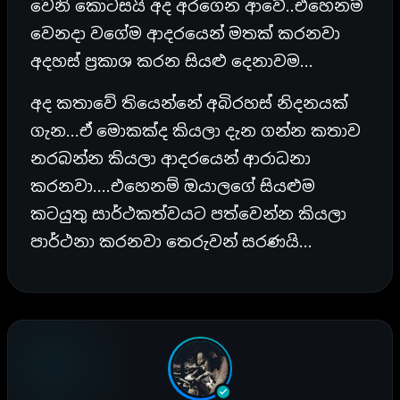
වෙනි කොටසයි අද අරගෙන ආවේ..එහෙනම්
වෙනදා වගේම ආදරයෙන් මතක් කරනවා
අදහස් ප්‍රකාශ කරන සියළු දෙනාවම…
අද කතාවේ තියෙන්නේ අබිරහස් නිදනයක්
ගැන…ඒ මොකක්ද කියලා දැන ගන්න කතාව
නරබන්න කියලා ආදරයෙන් ආරාධනා
කරනවා….එහෙනම් ඔයාලගේ සියළුම
කටයුතු සාර්ථකත්වයට පත්වෙන්න කියලා
පාර්ථනා කරනවා තෙරුවන් සරණයි…