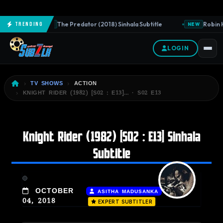
The Predator (2018) Sinhala Subtitle
Robin H
Trending
NEW
NEW
LOGIN
TV SHOWS
ACTION
KNIGHT RIDER (1982) [S02 : E13]… · S02 E13
Knight Rider (1982) [S02 : E13] Sinhala
Subtitle
|
OCTOBER
ASITHA MADUSANKA
04, 2018
EXPERT SUBTITLER