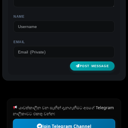
NAME
EMAIL
POST MESSAGE
යාවත්කාලීන වන සැනින් දැනගැනීමට අපගේ Telegram
නාලිකාවට එකතු වන්න:
Join Telegram Channel