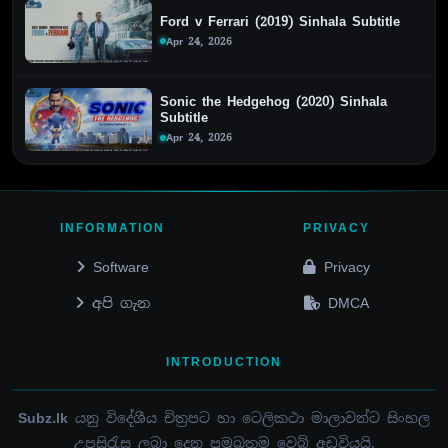
Ford v Ferrari (2019) Sinhala Subtitle
Apr 24, 2026
Sonic the Hedgehog (2020) Sinhala
Subtitle
Apr 24, 2026
INFORMATION
PRIVACY
Software
Privacy
අපි ගැන
DMCA
INTRODUCTION
Subz.lk
යනු විදේශීය චිත්‍රපට හා ටෙලිකථා මාලාවන්ට සිංහල
උපසිරැස ලබා දෙන ප්‍රමුඛතම වෙබ් අඩවියයි.