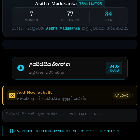
Asitha Madusanka
TRANSLATOR
7
77
84
MOVIES
TV SERIES
TOTAL
SubzLK වෙනුවෙන්
Asitha Madusanka
කළ උපසිරැසි නිර්මාණයකි.
උපසිරැසිය බාගන්න
3435
වාරයක්
සෘජු බාගත කිරීම් සබැඳිය
Add New Subtitle
UPLOAD
මෙයට අලුත් උපසිරැසිය ඇතුල් කරන්න
වීඩියෝ පිටපත් ලබා ගන්න . DOWNLOAD LINKS
KNIGHT RIDER (1982) SUB COLLECTION