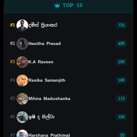
TOP 10
#1
දමිත් ප්‍රියංකර
732
#2
Hasitha Prasad
499
#3
K.A Raveen
200
#4
Rasika Samanjith
180
#5
Mihira Madushanka
113
#6
ඉෂි ද සිල්වා
106
#7
Harshana Prathimal
93