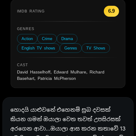
6.9
IMDB RATING
GENRES
Action
Crime
Drama
English TV shows
Genres
TV Shows
CAST
David Hasselhoff, Edward Mulhare, Richard
Basehart, Patricia McPherson
හොදයි යාළුවනේ එහෙනම් සුබ දවසක්
කියන ගමන් ඔයාලා වෙත තවත් උපසිරසක්
අරගෙන ආවා…ඔයාලා ආස කරන කතාවේ 13