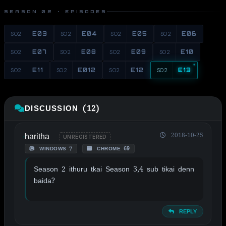
SEASON 02 · EPISODES
S02
E03
S02
E04
S02
E05
S02
E06
S02
E07
S02
E08
S02
E09
S02
E10
S02
E11
S02
E012
S02
E12
S02
E13
DISCUSSION (12)
haritha
2018-10-25
UNREGISTERED
WINDOWS 7
CHROME 69
Season 2 ithuru tkai Season 3,4 sub tikai denn
baida?
REPLY