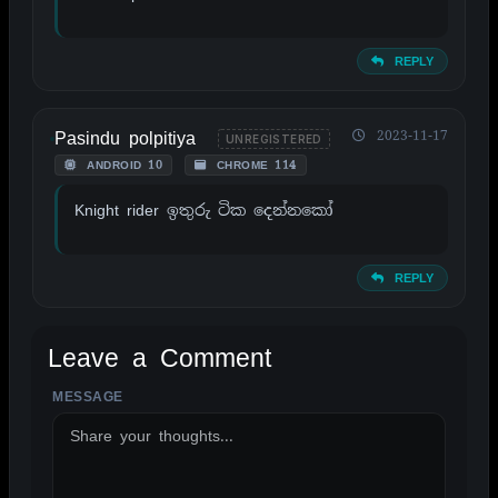
REPLY
Pasindu polpitiya
2023-11-17
UNREGISTERED
ANDROID 10
CHROME 114
Knight rider ඉතුරු ටික දෙන්නකෝ
REPLY
Leave a Comment
MESSAGE
ALTERNATIVE: