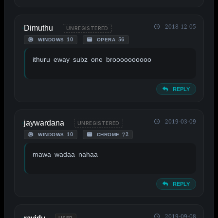
Dimuthu
2018-12-05
UNREGISTERED
WINDOWS 10
OPERA 56
ithuru eway subz one broooooooooo
REPLY
jaywardana
2019-03-09
UNREGISTERED
WINDOWS 10
CHROME 72
mawa wadaa nahaa
REPLY
2019-09-08
ravidu