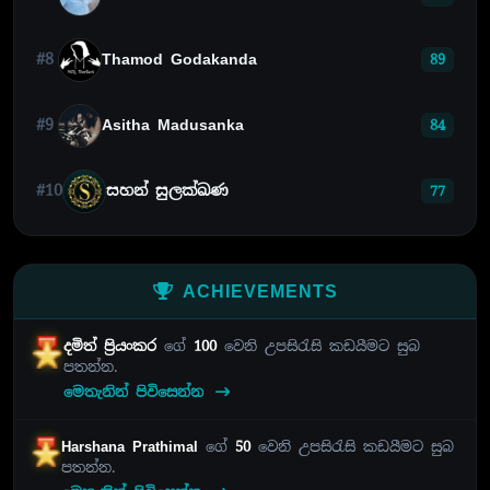
#8
Thamod Godakanda
89
#9
Asitha Madusanka
84
#10
සහන් සුලක්ඛණ
77
ACHIEVEMENTS
දමිත් ප්‍රියංකර
ගේ
100
වෙනි උපසිරැසි කඩයීමට සුබ
පතන්න.
මෙතැනින් පිවිසෙන්න
Harshana Prathimal
ගේ
50
වෙනි උපසිරැසි කඩයීමට සුබ
පතන්න.