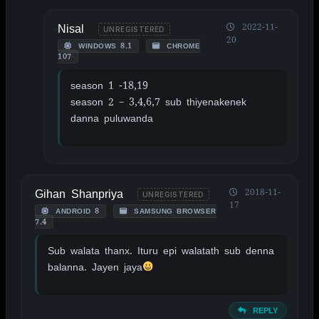
Nisal
2022-11-
UNREGISTERED
20
WINDOWS 8.1
CHROME
107
season 1 -18,19
season 2 – 3,4,6,7 sub thiyenakenek
danna puluwanda
Gihan Shanpriya
2018-11-
UNREGISTERED
17
ANDROID 8
SAMSUNG BROWSER
7.4
Sub walata thanx. Ituru epi walatath sub denna
balanna. Jayen jaya
REPLY