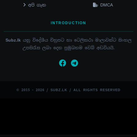
අපි ගැන
DMCA
INTRODUCTION
Subz.lk
යනු විදේශීය චිත්‍රපට හා ටෙලිකථා මාලාවන්ට සිංහල
උපසිරැස ලබා දෙන ප්‍රමුඛතම වෙබ් අඩවියයි.
© 2015 - 2026 / SUBZ.LK / ALL RIGHTS RESERVED