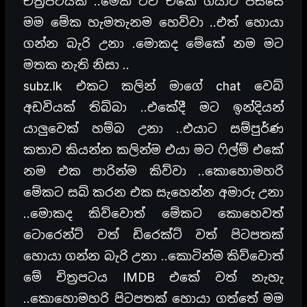
චිත්‍රපටයක් ..මේක ට්වි එකේ ගියාට පස්සේ
මම මේක හැමතැනම හෙව්වා ..එත් හොයා
ගන්න බැරි උනා .මොකද මේකේ නම මට
මතක නැති නිසා ..
subz.lk එකට කලින් මාගේ chat වෙබ්
අඩවියක් තිබ්බා ..එකේදී මට ඉන්දියන්
යාලුවෙක් හම්බ උනා ..එයාට සම්පුර්ණ
කතාව කියන්න කලින්ම එයා මට ෆිල්ම් එකේ
නම එක පාරින්ම කිව්වා ..කොහොමහරි
මේකට සබ් කරන එක සැහෙන්න අමාරු උනා
..මොකද කිව්වොත් මේකට කොහෙවත්
ටොරෙන්ට් වත් ඩිරෙක්ට් වත් පිටපතක්
හොයා ගන්න බැරි උනා ..කොටින්ම කිව්වොත්
මේ චිත්‍රපටය IMDB එකේ වත් නැහැ
..කොහොමහරි පිටපතක් හොයා ගත්තේ මම