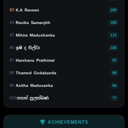
#3
K.A Raveen
200
#4
Rasika Samanjith
180
#5
Mihira Madushanka
113
#6
ඉෂි ද සිල්වා
106
#7
Harshana Prathimal
93
#8
Thamod Godakanda
89
#9
Asitha Madusanka
84
#10
සහන් සුලක්ඛණ
77
ACHIEVEMENTS