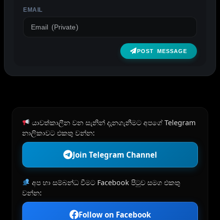
EMAIL
POST MESSAGE
යාවත්කාලීන වන සැනින් දැනගැනීමට අපගේ Telegram
නාලිකාවට එකතු වන්න:
Join Telegram Channel
අප හා සම්බන්ධ වීමට Facebook පිටුව සමග එකතු
වන්න:
Follow on Facebook