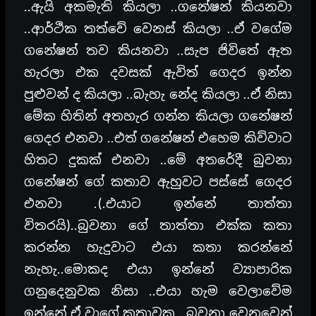
..ඇයි අකමැති කියලා ..ගනේෂන් කියනවා
..ආර්ථික තත්වේ වෙනස් කියලා ..ඒ වගේම
ගනේෂන් තව කියනවා ..සැප ජිවිතේ ඇත
හැරලා එක දවසක් ඇවිත් ගෙදර ඉන්න
පුළුවන් ද කියලා ..බැහැ නේද කියලා ..ඒ නිසා
මේක හිතින් අතහැර ගන්න කියලා ගනේෂන්
ගෙදර එනවා ..එත් ගනේෂන් එහෙම කිව්වාට
හිතට දුකක් එනවා ..මේ අතරේදී බුවනා
ගනේෂන් ගේ කතාව ඇහුවට පස්සේ ගෙදර
එනවා .(.එයාට ඉන්නේ තාත්තා
විතරයි)..බුවනා ගේ තාත්තා එක්ක කතා
කරන්න හැදුවාට එයා කතා කරන්නේ
නැහැ..මොකද එයා ඉන්නේ ව්‍යාපාරික
ගනුදෙනුවක නිසා ..එයා හැම වෙලාවේම
ඉන්නේ ඒ වාගේ කතාවක ..බුවනා වෙනුවෙන්