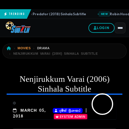
The Predator (2018) Sinhala Subtitle
Robin Hood (
Trending
NEW
NEW
LOGIN
MOVIES
DRAMA
NENJIRUKKUM VARAI (2006) SINHALA SUBTITLE
Nenjirukkum Varai (2006)
Sinhala Subtitle
|
MARCH 05,
දමිත් ප්‍රියංකර
2018
SYSTEM ADMIN