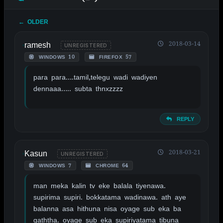
← OLDER
ramesh
2018-03-14
UNREGISTERED
WINDOWS 10
FIREFOX 57
para para….tamil,telegu wadi wadiyen
dennaaa….. subta thnxzzzz
REPLY
Kasun
2018-03-21
UNREGISTERED
WINDOWS 7
CHROME 64
man meka kalin tv eke balala tiyenawa.
supirima supiri. bokkatama wadinawa. ath aye
balanna asa hithuna nisa oyage sub eka ba
gaththa. oyage sub eka supiriyatama tibuna