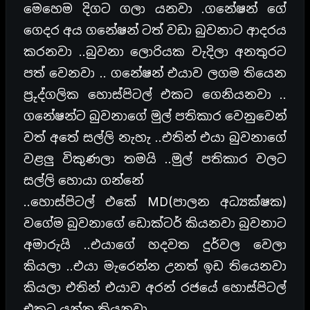
මෙහෙම දිගට ගලා යනවා .ගනේෂන් ගේ
ගෙදර අය ගනේෂන් ටත් වඩා බුවනාට ආදරය
කරනවා ..බුවනා ලොරියක වැදිලා අනතුරට
පත් වෙනවා .. ගනේෂන් එයාව ලගම තියෙන
ප්‍රුද්ගලික හොස්පිටල් එකට ගෙනියනවා ..
ගනේෂන්ට බුවනාගේ මුල් පතිකාර වෙනුවෙන්
වත් අතේ සල්ලි නැහැ ..එතින් එයා බුවනාගේ
වළලු විකුණලා තමයි ..මුල් පතිකාර වලට
සල්ලි හොයා ගන්නේ
..හොස්පිටල් එකේ MD(පාලන අධ්‍යක්ෂක)
වගේම බුවනාගේ ඩොක්ටර් කියනවා බුවනාට
අමාරුයි ..එයාගේ හදවත දුර්වල වෙලා
කියලා ..එයා මැරෙන්න උනත් ඉඩ තියෙනවා
කියලා එතින් එයාව අරන් රජයේ හොස්පිටල්
එකට යන්න කියනවා ..