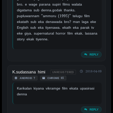
bro. e wage parana supiri films walata
digatama sub denna.godak thanks.
pupluwannam “ammoru (1995)” telugu film
ekatath sub eka denawada bro? man laga eke
English sub eka tiyenawa. ekath eka parak tv
eke giya. supernatural horror film ekak. lassana
story ekak tiyenne.
REPLY
K.sudassana himi
2018-04-09
UNREGISTERED
ANDROID 7
CHROME 65
Karikalan kiyana vikramge film ekata upasirasi
denna
REPLY