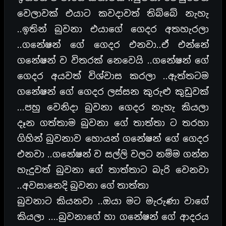
වෙලාවක් එයාට කවදාවත් තිබ්බේ නැහැ
..ඉතින් බුවනා එයාගේ ගෙදර අතහැරලා
..ගනේෂන් ගේ ගෙදර එනවා..ඒ එන්නේ
ගනේෂන් ව විතරක් නෙවෙයි ..ගනේෂන් ගේ
ගෙදර අයවත් විශ්වාස කරලා ..ඇත්තටම
ගනේෂන් ගේ ගෙදර ලස්සන කුරුළු කුඩුවක්
…පහු වෙනිදා බුවනා ගෙදර නැහැ කියලා
දෑන ගත්තාම බුවනා ගේ තාත්තා ට තරහා
ගිහින් බුවනාව හොයන් ගනේෂන් ගේ ගෙදර
එනවා ..ගනේෂන් ව සල්ලි වලට නම්ම ගන්න
හැදුවත් බුවනා ගේ තාත්තාට බැරි වෙනවා
..අවසානෙදි බුවනා ගේ තාත්තා
බුවනාට කියනවා ..ඔයා මට මැරුණා වාගේ
කියලා ….බුවනාගේ හා ගනේෂන් ගේ ආදරය