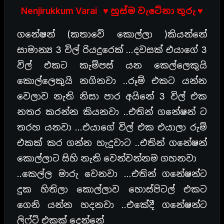
Nenjirukkum Varai ♥ හුස්ම වැටේනා තුරු ♥
ගනේෂන් (කතාවේ කොල්ලා )කියන්නේ
සාමාන්‍ය 3 විල් රියදුරෙක් …දවසක් එයාගේ 3
විල් එකට කැම්පස් යන කෙල්ලෙකුයි
කොල්ලෙකුයි නගිනවා ..රූම් එකට යන්න
වෙලාව නැති නිසා පාර අයිනේ 3 විල් එක
නතර කරන්න කියනවා ..එතින් ගනේෂන් ට
තරහ යනවා …එයාගේ විල් එක එයාලා රුම්
එකක් කර ගන්න හැදුවාට ..එතින් ගනේෂන්
කොල්ලාට සිහි නැති වෙන්වන්නම ගහනවා
..කෙල්ල මාරු වෙනවා …එතින් ගනේෂන්ට
දුක හිතිලා කොල්ලාව හොස්පිටල් එකට
ගෙනි යන්න හදනවා ..එකේදී ගනේෂන්ට
ලිෆ්ට් එකක් දෙන්නේ