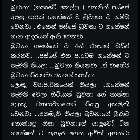
බුවානා (කතාවේ කෙල්ල )..එතනින් පස්සේ
අපහු පාරක් ගනේෂන් ට බුවානා ව හම්බ
වෙනවා ..එකෙන් පස්සේ බුවනා ට ගනේෂන්
ගැන ආදරයක් ඇති වෙනවා ..
බුවනා ගනේෂන් ව 4න් එකෙන් බයිට්
කරනවා ..පස්සේ එක පාරටම ගනේෂන් ට
කැමති කියලා …බුවනා කියනවා ..ඒ වාගේම
බුවනා කියනවා එයාගේ තාත්තා
ලොකු ව්‍යාපාරිකයෙක් කියලා ..ගනේෂන්
කැමති වෙලා හිටියාත් බුවනා ගේ තාත්තා
ලොකු ව්‍යාපාරිකයෙක් කියපු අකමැති
වෙනවා …අකමැති කියලා බුවනාගේ මුණට
නොකියපු නිසා බුවනාගේ යාලුවෝ ටික
ගනේෂන් ව පැහැර ගෙන ඇවිත් අහනවා