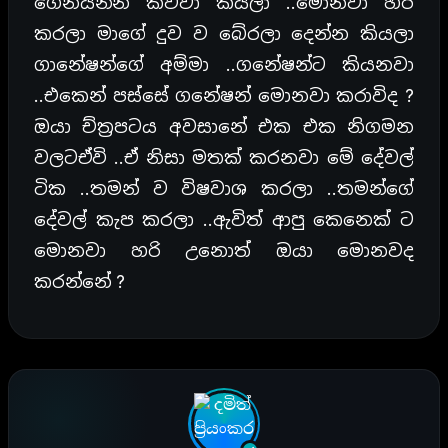
ගෙනියන්න කිව්වා කියලා ..මොනවා හරි
කරලා මාගේ දුව ව බේරලා දෙන්න කියලා
ගානේෂන්ගේ අම්මා ..ගනේෂන්ට කියනවා
..එකෙන් පස්සේ ගනේෂන් මොනවා කරාවිද ?
ඔයා ච්ත්‍රපටය අවසානේ එක එක නිගමන
වලටඒවි ..ඒ නිසා මතක් කරනවා මේ දේවල්
ටික ..තමන් ව විෂවාශ කරලා ..තමන්ගේ
දේවල් කැප කරලා ..ඇවිත් ආපු කෙනෙක් ට
මොනවා හරි උනොත් ඔයා මොනවද
කරන්නේ ?