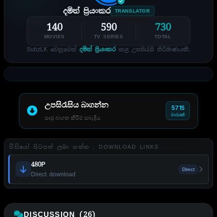
දමිත් ප්‍රියංකර
TRANSLATOR
140
590
730
MOVIES
TV SERIES
TOTAL
SubzLK වෙනුවෙන්
දමිත් ප්‍රියංකර
කළ උපසිරැසි නිර්මාණයකි.
උපසිරැසිය බාගන්න
5715
වාරයක්
සෘජු බාගත කිරීම් සබැඳිය
වීඩියෝ පිටපත් ලබා ගන්න . DOWNLOAD LINKS
480P
Direct
Direct download
DISCUSSION (26)