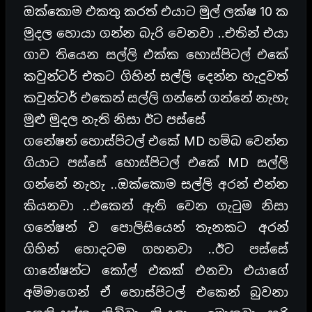
ඔක්කොම එකතු කරත් එයාට මුල් ලක්ෂ 10 ක
මුදල හොයා ගන්න බැරි වෙනවා ..එතින් එයා
ගාව තියෙන සල්ලි එක්ක හොස්පිටල් එකේ
කවුන්ටර් එකට ගිහින් සල්ලි දෙන්න හැදුවත්
කවුන්ටර් එකෙන් සල්ලි ගන්නේ ගන්නේ නැහැ
මුළු මුදල නැති නිසා ඊට පස්සේ
ගනේෂන් හොස්පිටල් එකේ MD හම්බ වෙන්න
ගියාට පස්සේ හොස්පිටල් එකේ MD සල්ලි
ගන්නේ නැහැ ..ඔක්කොම සල්ලි අරන් එන්න
කියනවා ..එකෙන් ඇති වෙන ගැටුම නිසා
ගනේෂන් ව පොලිසියෙන් තැනකට අරන්
ගිහින් හොදටම ගහනවා ..ඊට පස්සේ
ගානේෂන්ට කෝල් එකක් එනවා එයාගේ
අම්මාගෙන් ඒ හොස්පිටල් එකෙන් බුවනා