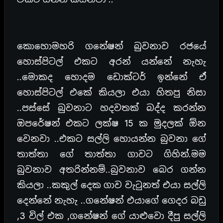
කොහොමහරි ගනේෂන් බුවනාව රජයේ
හොස්පිටල් එකට අරන් යන්නේ නැහැ
..මොකද හොදම ඩොක්ටර් ඉන්නේ ඒ
හොස්පිටල් එකේ කියලා එයා හිතපු නිසා
..පස්සේ බුවනාට හදවතක් බද්ද කරන්න
ඔපරේෂන් එකට ලක්ෂ 15 ක මුදලක් ඕන
වෙනවා ..එකට සල්ලි හොයන්න බුවනා ගේ
තාත්තා ගේ තාත්තා ගාවට ගිහින්.මම
බුවනාව අතරින්නම්..බුවනාව බෙර ගන්න
කියලා ..කකුල් දෙක ගාව වැටුනත් එයා සල්ලි
දෙන්නේ නැහැ ..ගනේෂන් එයාගේ ගෙදර බඩු
,3 විල් එක ,ගනේෂන් ගේ යාළුවො දීපු සල්ලි