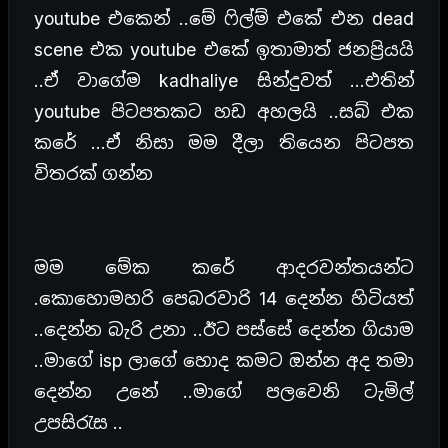
youtube එකෙන් ..මේ ෆිල්ම් එකේ එන dead
scene එක youtube එකේ ඉතාමාත් ජනප්‍රියයි
..ඒ වාගේම kadhaliye සින්දුවත් …එතින්
youtube පිටපතකට හඩ අහලයි ..සබ් එක
කරේ …ඒ නිසා මම දීලා තියෙන පිටපත
විතරක් ගන්න
මම මේක කරේ ආදරවන්තයන්ට
.කොහොමහරි පෙබරවාරි 14 දෙන්න හිටියත්
..දෙන්න බැරි උනා ..ඊට පස්සේ දෙන්න ගියාම
..මාගේ isp ලාගේ හොද කමට ඔන්න අද තමා
දෙන්න උනේ ..මාගේ පලවෙනි ටැමිල්
උපසිරැස ..