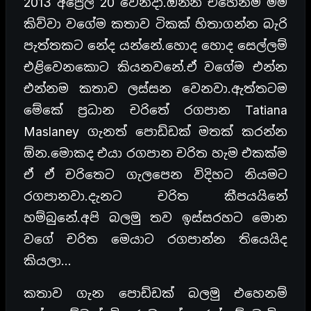
2013 අප්‍රේල් 20 වෙනිදා.ඔන්න එහෙනම් මම
කිව්වා වගේම කතාව ටිකක් හිතාගන්න බැරි
පැත්තකට නේද යන්නේ.හොද හොද සෙල්ලම්
එළිවෙනකොට කියනවනේ.ඒ වගේම එන්න
එන්නම කතාව ලස්සන වෙනවා.ඇත්තටම
මේකේ ප්‍රධාන චරිතේ රගපාන Tatiana
Maslaney ගැනත් පොඩ්ඩක් මතක් කරන්න
ඕන.මොකද එයා රගපාන චරිත හැම එකක්ම
ඒ ඒ චරිතෙට ගැලපෙන විදිහට නියමට
රගපානවා.දැනට චරිත කීපයයිනේ
හම්බුනේ.අපි බලමු තව ඉස්සරහට මොන
වගේ චරිත මෙයාට රගපාන්න තියෙයිද
කියලා…
කතාව ගැන පොඩ්ඩක් බලමු එහෙනම්