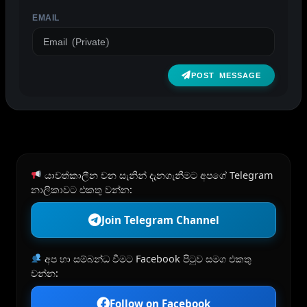
EMAIL
POST MESSAGE
යාවත්කාලීන වන සැනින් දැනගැනීමට අපගේ Telegram
නාලිකාවට එකතු වන්න:
Join Telegram Channel
අප හා සම්බන්ධ වීමට Facebook පිටුව සමග එකතු
වන්න:
Follow on Facebook