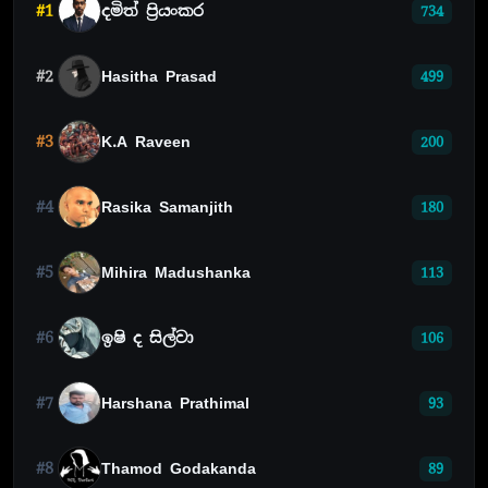
#1
දමිත් ප්‍රියංකර
734
#2
Hasitha Prasad
499
#3
K.A Raveen
200
#4
Rasika Samanjith
180
#5
Mihira Madushanka
113
#6
ඉෂි ද සිල්වා
106
#7
Harshana Prathimal
93
#8
Thamod Godakanda
89