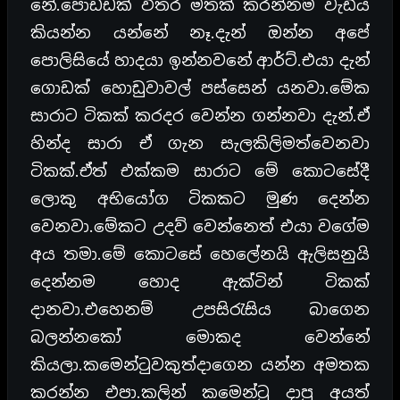
නේ.පොඩ්ඩක් විතර මතක් කරන්නම් වැඩිය
කියන්න යන්නේ නෑ.දැන් ඔන්න අපේ
පොලිසියේ හාදයා ඉන්නවනේ ආර්ට්.එයා දැන්
ගොඩක් හොඩුවාවල් පස්සෙන් යනවා.මේක
සාරාට ටිකක් කරදර වෙන්න ගන්නවා දැන්.ඒ
හින්ද සාරා ඒ ගැන සැලකිලිමත්වෙනවා
ටිකක්.ඒත් එක්කම සාරාට මේ කොටසේදී
ලොකු අභියෝග ටිකකට මුණ දෙන්න
වෙනවා.මේකට උදව් වෙන්නෙත් එයා වගේම
අය තමා.මේ කොටසේ හෙලේනයි ඇලිසනුයි
දෙන්නම හොද ඇක්ටින් ටිකක්
දානවා.එහෙනම් උපසිරැසිය බාගෙන
බලන්නකෝ මොකද වෙන්නේ
කියලා.කමෙන්ටුවකුත්දාගෙන යන්න අමතක
කරන්න එපා.කලින් කමෙන්ටු දාපු අයත්