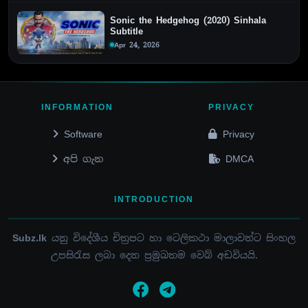
Sonic the Hedgehog (2020) Sinhala
Subtitle
Apr 24, 2026
INFORMATION
PRIVACY
Software
Privacy
අපි ගැන
DMCA
INTRODUCTION
Subz.lk
යනු විදේශීය චිත්‍රපට හා ටෙලිකථා මාලාවන්ට සිංහල
උපසිරැස ලබා දෙන ප්‍රමුඛතම වෙබ් අඩවියයි.