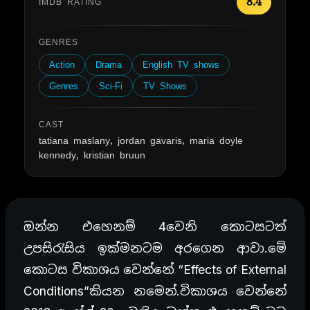
8.4
IMDB RATING
GENRES
Action
Drama
English TV shows
Genres
Sci-Fi
TV Shows
CAST
tatiana maslany, jordan gavaris, maria doyle
kennedy, kristian bruun
ඔන්න එහෙනම් 4වෙනි කොටසටත්
උපසිරැසිය ඉක්මනටම අරගෙන ආවා.මේ
කොටස විකාශය වෙන්නේ “Effects of External
Conditions”කියන නමෙන්.විකාශය වෙන්නේ