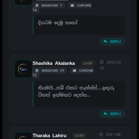
WINDOWS 7
CHROME
54
දිගටම දෙමු සහෝ
REPLY
2016-12-
Shashika Akalanka
USER
12
WINDOWS 10
CHROME
52
නියමයි…සබ් එකට තැන්ක්ස්….ඉතුරු
ටිකත් ඉක්මනට දෙන්න…
REPLY
2017-09-
Tharaka Lahiru
USER