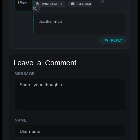
18
WINDOWS 7
CHROME
61
thanks mcn
REPLY
Leave a Comment
MESSAGE
ALTERNATIVE:
NAME