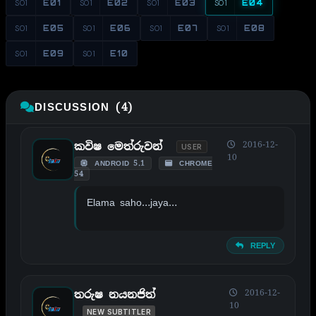
S01
E01
S01
E02
S01
E03
S01
E04
S01
E05
S01
E06
S01
E07
S01
E08
S01
E09
S01
E10
DISCUSSION (4)
2016-12-
කවිෂ මෙත්රුවන්
USER
10
ANDROID 5.1
CHROME
54
Elama saho…jaya…
REPLY
2016-12-
තරුෂ නයනජිත්
10
NEW SUBTITLER