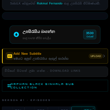
SubzLK වෙනුවෙන්
Rukmal Fernando
කළ උපසිරැසි නිර්මාණයකි.
උපසිරැසිය බාගන්න
3530
වාරයක්
සෘජු බාගත කිරීම් සබැඳිය
Add New Subtitle
UPLOAD
මෙයට අලුත් උපසිරැසිය ඇතුල් කරන්න
වීඩියෝ පිටපත් ලබා ගන්න . DOWNLOAD LINKS
ORPHAN BLACK SINHALA SUB
COLLECTION
SEASON 01 · EPISODES