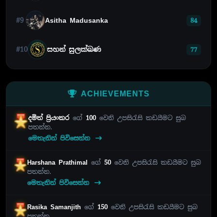
#9
Asitha Madusanka
84
#10
සහන් සුලක්ඛණ
77
ACHIEVEMENTS
දමිත් ප්‍රියංකර
ගේ
100
වෙනි උපසිරැසි කඩයීමට සුබ
පතන්න.
මෙතැනින් පිවිසෙන්න
Harshana Prathimal
ගේ
50
වෙනි උපසිරැසි කඩයීමට සුබ
පතන්න.
මෙතැනින් පිවිසෙන්න
Rasika Samanjith
ගේ
150
වෙනි උපසිරැසි කඩයීමට සුබ
පතන්න.