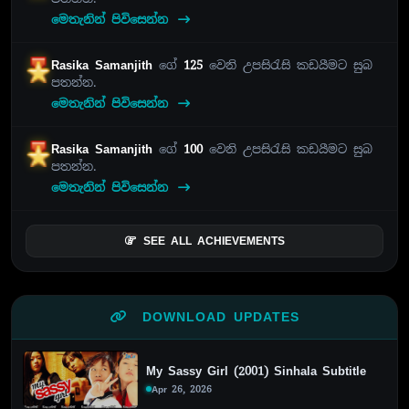
මෙතැනින් පිවිසෙන්න
Rasika Samanjith
ගේ
125
වෙනි උපසිරැසි කඩයීමට සුබ
පතන්න.
මෙතැනින් පිවිසෙන්න
Rasika Samanjith
ගේ
100
වෙනි උපසිරැසි කඩයීමට සුබ
පතන්න.
මෙතැනින් පිවිසෙන්න
SEE ALL ACHIEVEMENTS
DOWNLOAD UPDATES
My Sassy Girl (2001) Sinhala Subtitle
Apr 26, 2026