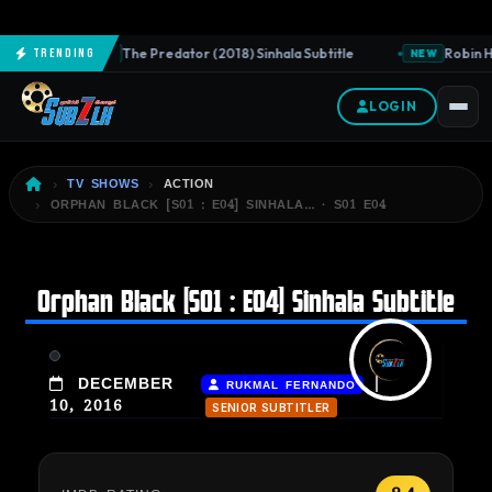
The Predator (2018) Sinhala Subtitle
Robin Ho
Trending
NEW
NEW
LOGIN
TV SHOWS
ACTION
ORPHAN BLACK [S01 : E04] SINHALA… · S01 E04
Orphan Black [S01 : E04] Sinhala Subtitle
|
DECEMBER
RUKMAL FERNANDO
10, 2016
SENIOR SUBTITLER