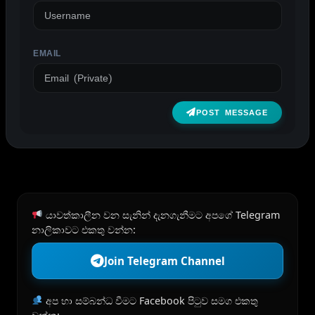
EMAIL
POST MESSAGE
යාවත්කාලීන වන සැනින් දැනගැනීමට අපගේ Telegram
නාලිකාවට එකතු වන්න:
Join Telegram Channel
අප හා සම්බන්ධ වීමට Facebook පිටුව සමග එකතු