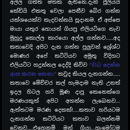
අල්ල ගත්ත මතක ඇතිනෙ.දැන් ජූලියයි
කේඩියි එකතු වෙලා පෙනීව බේර ගන්න
යක්ශයෙක්ව කැදවන්නයි සූදානම. ඒ අස්සෙ
මායා යතුර හොයන් ගියපු එලියට්ගෙ නැව
මුහුදු කොල්ල කාරයො අල්ල ගන්නව…..අද
කතාවෙදි අපිට දැන ගන්න පුලුවන් ශ්‍රේශ්ට
මොණර අපේ කට්ටියව අමුතු විදිහට
එලියට්ට හදුන්නල දෙද්දි කිව්ව
“වධ දෙන්න
ආස කරන කෙනා”
කවුද කියල දැනගන්න…..
කතාවෙ මේච්චර කල් හැමදාම නැති උනත්
ඉදල හිටල හරි මූණ දාපු කෙනෙක්ගෙ
මරණයකුත් අපිට අහන්න ලැබෙනව…
ඇත්තටම මරණ දෙකක්!….කතාව හරියටම
දැනගන්න කට්ටියට කතාව බලන්නම්
වෙනව….එහෙනම් මන් ගියා…හැමෝටම