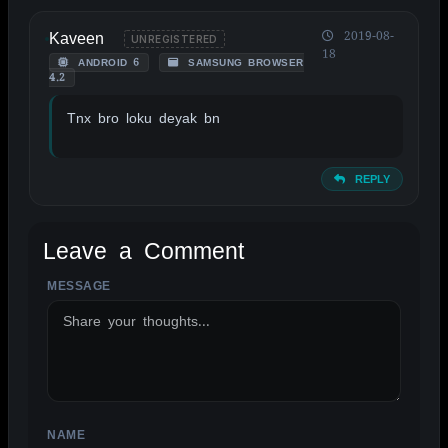
Kaveen
2019-08-
UNREGISTERED
18
ANDROID 6
SAMSUNG BROWSER
4.2
Tnx bro loku deyak bn
REPLY
Leave a Comment
MESSAGE
ALTERNATIVE:
NAME