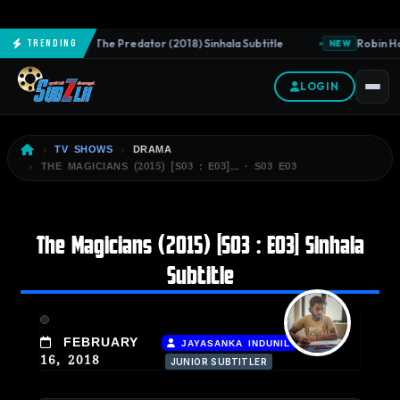
The Predator (2018) Sinhala Subtitle
Robin Hoo
Trending
NEW
NEW
LOGIN
TV SHOWS
DRAMA
THE MAGICIANS (2015) [S03 : E03]… · S03 E03
The Magicians (2015) [S03 : E03] Sinhala
Subtitle
|
FEBRUARY
JAYASANKA INDUNIL
16, 2018
JUNIOR SUBTITLER