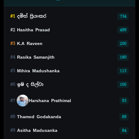
#1
දමිත් ප්‍රියංකර
734
#2
Hasitha Prasad
499
#3
K.A Raveen
200
#4
Rasika Samanjith
180
#5
Mihira Madushanka
113
#6
ඉෂි ද සිල්වා
106
#7
Harshana Prathimal
93
#8
Thamod Godakanda
89
#9
Asitha Madusanka
84