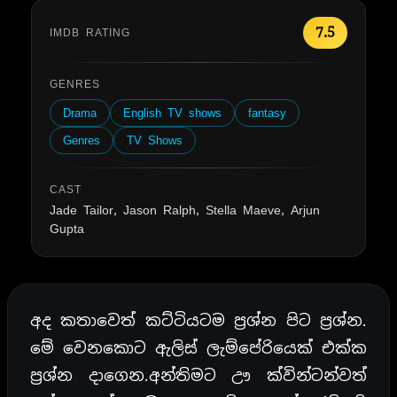
7.5
IMDB RATING
GENRES
Drama
English TV shows
fantasy
Genres
TV Shows
CAST
Jade Tailor, Jason Ralph, Stella Maeve, Arjun
Gupta
අද කතාවෙත් කට්ටියටම ප්‍රශ්න පිට ප්‍රශ්න.
මේ වෙනකොට ඇලිස් ලැම්පේරියෙක් එක්ක
ප්‍රශ්න දාගෙන.අන්තිමට ඌ ක්වින්ටන්වත්