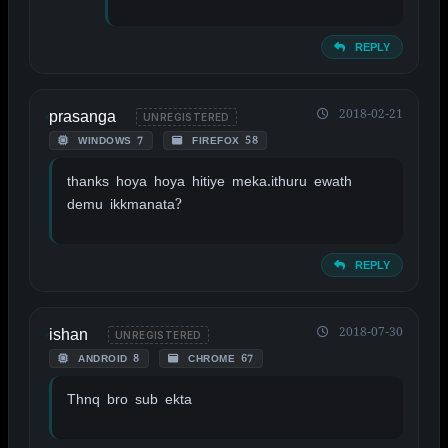
REPLY
prasanga
2018-02-21
UNREGISTERED
WINDOWS 7
FIREFOX 58
thanks hoya hoya hitiye meka.ithuru ewath
demu ikkmanata?
REPLY
ishan
2018-07-30
UNREGISTERED
ANDROID 8
CHROME 67
Thnq bro sub ekta