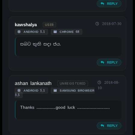
REPLY
2018-07-30
kawshalya
USER
ANDROID 5.1
CHROME 68
සබට තුති සදා ජය.
REPLY
ashan lankanath
2018-08-
UNREGISTERED
10
ANDROID 5.1
SAMSUNG BROWSER
3.5
Thanks …………….good luck ………………………
REPLY