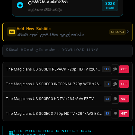
උපසිරැසිය බාගන්න
3028
වාරයක්
සෘජු බාගත කිරීම් සබැඳිය
Add New Subtitle
UPLOAD
මෙයට අලුත් උපසිරැසිය ඇතුල් කරන්න
වීඩියෝ පිටපත් ලබා ගන්න . DOWNLOAD LINKS
The Magicians US S03E11 REPACK 720p HDTV x264-AVS EZTV
E11
GET
The Magicians US S03E03 iNTERNAL 720p WEB x264-BAMBOOZLE EZTV
E3
GET
The Magicians US S03E03 HDTV x264-SVA EZTV
E3
GET
The Magicians US S03E03 720p HDTV x264-AVS EZTV
E3
GET
THE MAGICIANS SINHALA SUB
COLLECTION