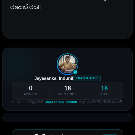
ජයෙන් ජය!!
Jayasanka Indunil
TRANSLATOR
0
18
18
MOVIES
TV SERIES
TOTAL
SubzLK වෙනුවෙන්
Jayasanka Indunil
කළ උපසිරැසි නිර්මාණයකි.