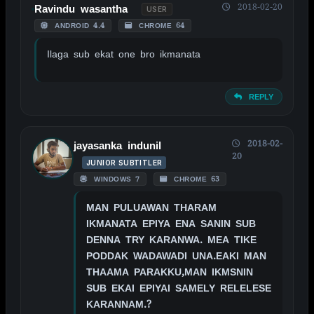
2018-02-20
Ravindu wasantha
USER
ANDROID 4.4
CHROME 64
Ilaga sub ekat one bro ikmanata
REPLY
2018-02-
jayasanka indunil
20
JUNIOR SUBTITLER
WINDOWS 7
CHROME 63
MAN PULUAWAN THARAM
IKMANATA EPIYA ENA SANIN SUB
DENNA TRY KARANWA. MEA TIKE
PODDAK WADAWADI UNA.EAKI MAN
THAAMA PARAKKU,MAN IKMSNIN
SUB EKAI EPIYAI SAMELY RELELESE
KARANNAM.?