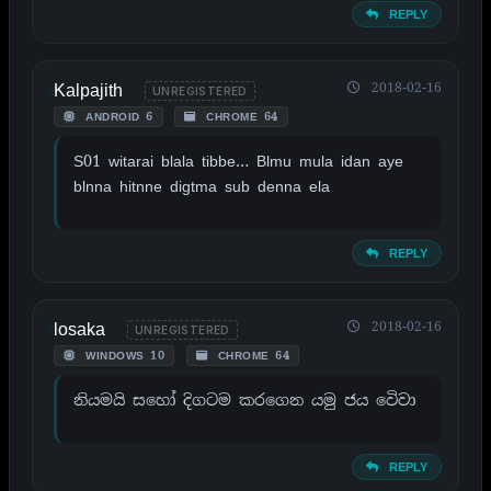
REPLY
Kalpajith
2018-02-16
UNREGISTERED
ANDROID 6
CHROME 64
S01 witarai blala tibbe… Blmu mula idan aye
blnna hitnne digtma sub denna ela
REPLY
losaka
2018-02-16
UNREGISTERED
WINDOWS 10
CHROME 64
නියමයි සහෝ දිගටම කරගෙන යමු ජය වෙිවා
REPLY