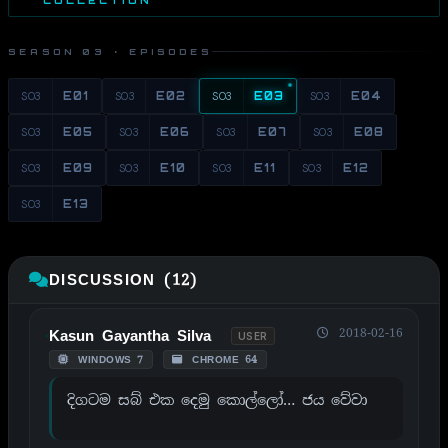
SEASON 03 · EPISODES
S03
E01
S03
E02
S03
E03
S03
E04
S03
E05
S03
E06
S03
E07
S03
E08
S03
E09
S03
E10
S03
E11
S03
E12
S03
E13
DISCUSSION (12)
2018-02-16
Kasun Gayantha Silva
USER
WINDOWS 7
CHROME 64
දිගටම සබ් එක දෙමු කොල්ලෝ… ජය වේවා