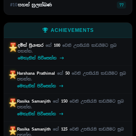
#10
සහන් සුලක්ඛණ
77
ACHIEVEMENTS
දමිත් ප්‍රියංකර
ගේ
100
වෙනි උපසිරැසි කඩයීමට සුබ
පතන්න.
මෙතැනින් පිවිසෙන්න
Harshana Prathimal
ගේ
50
වෙනි උපසිරැසි කඩයීමට සුබ
පතන්න.
මෙතැනින් පිවිසෙන්න
Rasika Samanjith
ගේ
150
වෙනි උපසිරැසි කඩයීමට සුබ
පතන්න.
මෙතැනින් පිවිසෙන්න
Rasika Samanjith
ගේ
125
වෙනි උපසිරැසි කඩයීමට සුබ
පතන්න.