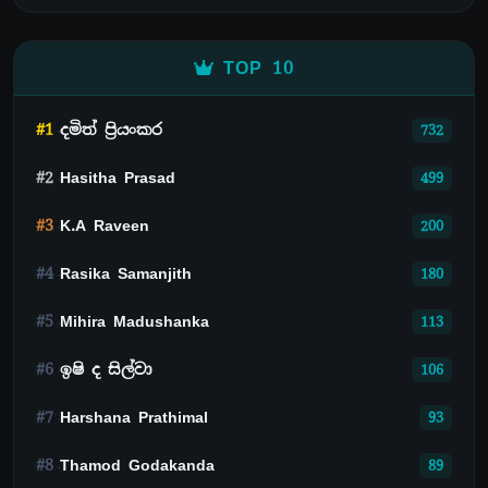
TOP 10
#1
දමිත් ප්‍රියංකර
732
#2
Hasitha Prasad
499
#3
K.A Raveen
200
#4
Rasika Samanjith
180
#5
Mihira Madushanka
113
#6
ඉෂි ද සිල්වා
106
#7
Harshana Prathimal
93
#8
Thamod Godakanda
89