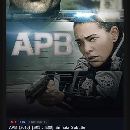
S01
E09
ENGLISH TV
APB (2016) [S01 : E09] Sinhala Subtitle