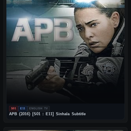
S01
E11
ENGLISH TV
APB (2016) [S01 : E11] Sinhala Subtitle