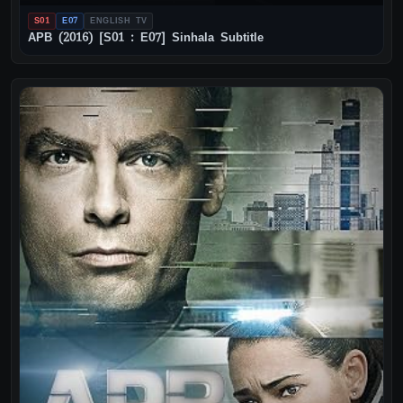
S01
E07
ENGLISH TV
APB (2016) [S01 : E07] Sinhala Subtitle