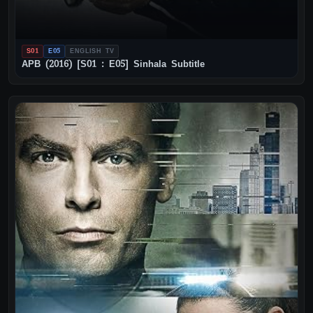
S01
E05
ENGLISH TV
APB (2016) [S01 : E05] Sinhala Subtitle