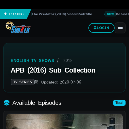
The Predator (2018) Sinhala Subtitle
Robin Hoo
Trending
NEW
NEW
LOGIN
/
2018
ENGLISH TV SHOWS
APB (2016) Sub Collection
Updated: 2020-07-06
TV SERIES
Available Episodes
Total