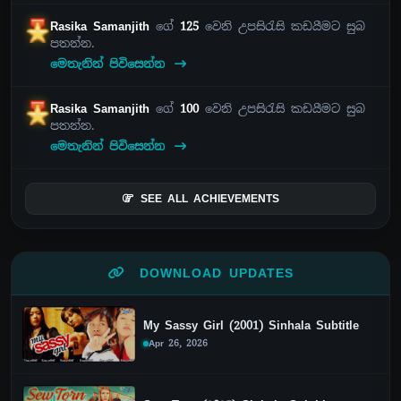
Rasika Samanjith
ගේ
125
වෙනි උපසිරැසි කඩයීමට සුබ
පතන්න.
මෙතැනින් පිවිසෙන්න
Rasika Samanjith
ගේ
100
වෙනි උපසිරැසි කඩයීමට සුබ
පතන්න.
මෙතැනින් පිවිසෙන්න
SEE ALL ACHIEVEMENTS
DOWNLOAD UPDATES
My Sassy Girl (2001) Sinhala Subtitle
Apr 26, 2026