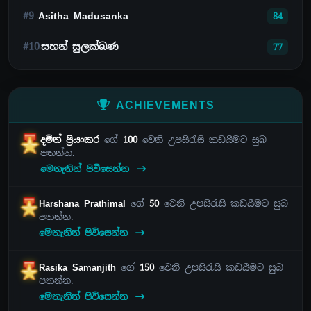
#9
Asitha Madusanka
84
#10
සහන් සුලක්ඛණ
77
ACHIEVEMENTS
දමිත් ප්‍රියංකර
ගේ
100
වෙනි උපසිරැසි කඩයීමට සුබ
පතන්න.
මෙතැනින් පිවිසෙන්න
Harshana Prathimal
ගේ
50
වෙනි උපසිරැසි කඩයීමට සුබ
පතන්න.
මෙතැනින් පිවිසෙන්න
Rasika Samanjith
ගේ
150
වෙනි උපසිරැසි කඩයීමට සුබ
පතන්න.
මෙතැනින් පිවිසෙන්න