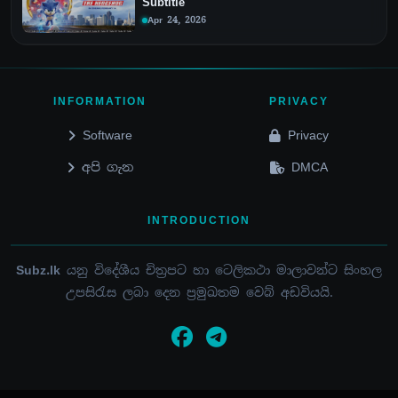
Subtitle
Apr 24, 2026
INFORMATION
PRIVACY
Software
Privacy
අපි ගැන
DMCA
INTRODUCTION
Subz.lk
යනු විදේශීය චිත්‍රපට හා ටෙලිකථා මාලාවන්ට සිංහල
උපසිරැස ලබා දෙන ප්‍රමුඛතම වෙබ් අඩවියයි.