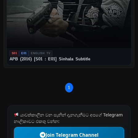
S01
E01
ENGLISH TV
APB (2016) [S01 : E01] Sinhala Subtitle
1
යාවත්කාලීන වන සැනින් දැනගැනීමට අපගේ Telegram
නාලිකාවට එකතු වන්න:
Join Telegram Channel