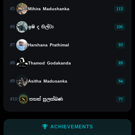
#5
Mihira Madushanka
113
#6
ඉෂි ද සිල්වා
106
#7
Harshana Prathimal
93
#8
Thamod Godakanda
89
#9
Asitha Madusanka
84
#10
සහන් සුලක්ඛණ
77
ACHIEVEMENTS