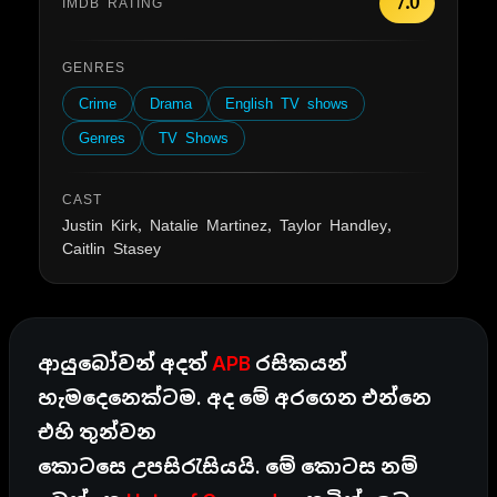
7.0
IMDB RATING
GENRES
Crime
Drama
English TV shows
Genres
TV Shows
CAST
Justin Kirk, Natalie Martinez, Taylor Handley,
Caitlin Stasey
ආයුබෝවන් අදත්
APB
රසිකයන්
හැමදෙනෙක්ටම. අද මේ අරගෙන එන්නෙ
එහි තුන්වන
කොටසෙ උපසිරැසියයි. මේ කොටස නම්