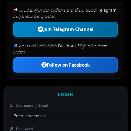
යාවත්කාලීන වන සැනින් දැනගැනීමට අපගේ Telegram
නාලිකාවට එකතු වන්න:
Join Telegram Channel
අප හා සම්බන්ධ වීමට Facebook පිටුව සමග එකතු
වන්න:
Follow on Facebook
LOGIN
Username / Email
Password