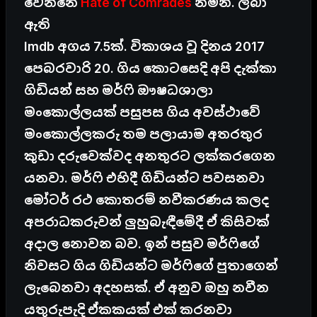
වෙන්නෙ
Hate of Comrades
නමින්. ලබා
ඇති
Imdb අගය 7.5ක්. විකාශය වූ දිනය 2017
පෙබරවාරි 20. ගිය කොටසෙදි අපි දැක්කා
ගිඩියන් සහ මර්ෆි ඖෂධශාලා
මංකොල්ලයක් පසුපස ගිය අවස්ථාවේ
මංකොල්ලකරු තම පලායාම අතරතුර
කුඩා දරුවෙක්වද අනතුරට ලක්කරගෙන
යනවා. මර්ෆි එහිදී ගිඩියන්ට පවසනවා
මෝටර් රථ කොතරම් නවීකරණය කලද
අපරාධකරුවන් ලුහුබැඳීමේදී ඒ කිසිවක්
අදාල නොවන බව. ඉන් පසුව මර්ෆිගේ
නිවසට ගිය ගිඩියන්ට මර්ෆිගේ පුතාගෙන්
ලැබෙනවා අදහසක්. ඒ අනුව ඔහු නවීන
යතුරුපැදි ඒකකයක් එක් කරනවා