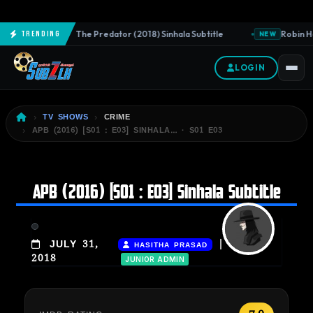
The Predator (2018) Sinhala Subtitle
Robin Ho
Trending
NEW
NEW
LOGIN
TV SHOWS
CRIME
APB (2016) [S01 : E03] SINHALA… · S01 E03
APB (2016) [S01 : E03] Sinhala Subtitle
|
JULY 31,
HASITHA PRASAD
2018
JUNIOR ADMIN