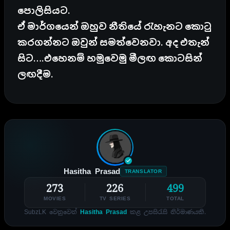
පොලිසියට.
ඒ මාර්ගයෙන් ඔහුව නීතියේ රැහැනට කොටු
කරගන්නට ඔවුන් සමත්වෙනවා. අද එතැන්
සිට….එහෙනම් හමුවෙමු මීලඟ කොටසින්
ලඟදීම.
Hasitha Prasad
TRANSLATOR
273
226
499
MOVIES
TV SERIES
TOTAL
SubzLK වෙනුවෙන්
Hasitha Prasad
කළ උපසිරැසි නිර්මාණයකි.