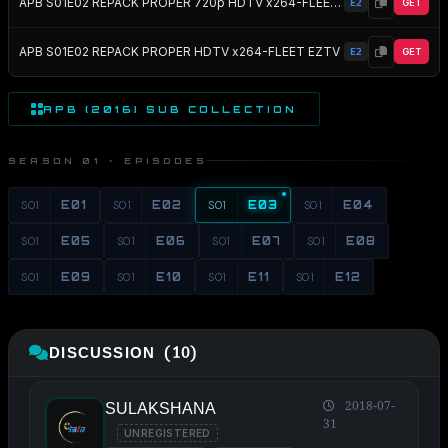
APB S01E02 REPACK PROPER 720p HDTV x264-FLEET EZTV
E2
GET
APB S01E02 REPACK PROPER HDTV x264-FLEET EZTV
E2
GET
APB (2016) SUB COLLECTION
SEASON 01 · EPISODES
S01
E01
S01
E02
S01
E03
S01
E04
S01
E05
S01
E06
S01
E07
S01
E08
S01
E09
S01
E10
S01
E11
S01
E12
DISCUSSION (10)
SULAKSHANA
2018-07-
31
UNREGISTERED