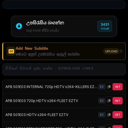
උපසිරැසිය බාගන්න
3431
වාරයක්
සෘජු බාගත කිරීම් සබැඳිය
Add New Subtitle
UPLOAD
මෙයට අලුත් උපසිරැසිය ඇතුල් කරන්න
වීඩියෝ පිටපත් ලබා ගන්න . DOWNLOAD LINKS
APB S01E03 INTERNAL 720p HDTV x264-KILLERS EZTV
E3
GET
APB S01E03 720p HDTV x264-FLEET EZTV
E3
GET
APB S01E03 HDTV x264-FLEET EZTV
E3
GET