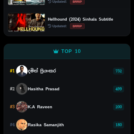
Updated:
BRRIP
Hellhound (2024) Sinhala Subtitle
Updated:
BRRIP
TOP 10
#1
දමිත් ප්‍රියංකර
732
#2
Hasitha Prasad
499
#3
K.A Raveen
200
#4
Rasika Samanjith
180