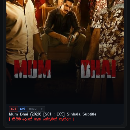
S01
E09
HINDI TV
Mum Bhai (2020) [S01 : E09] Sinhala Subtitle
[ කිසිම දෙයක් ගැන තේරුමක් නැත්ද?? ]