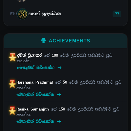
#10
සහන් සුලක්ඛණ
77
ACHIEVEMENTS
දමිත් ප්‍රියංකර
ගේ
100
වෙනි උපසිරැසි කඩයීමට සුබ
පතන්න.
මෙතැනින් පිවිසෙන්න
Harshana Prathimal
ගේ
50
වෙනි උපසිරැසි කඩයීමට සුබ
පතන්න.
මෙතැනින් පිවිසෙන්න
Rasika Samanjith
ගේ
150
වෙනි උපසිරැසි කඩයීමට සුබ
පතන්න.
මෙතැනින් පිවිසෙන්න