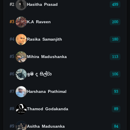
#2
Hasitha Prasad
499
#3
K.A Raveen
200
#4
Rasika Samanjith
180
#5
Mihira Madushanka
113
#6
ඉෂි ද සිල්වා
106
#7
Harshana Prathimal
93
#8
Thamod Godakanda
89
#9
Asitha Madusanka
84