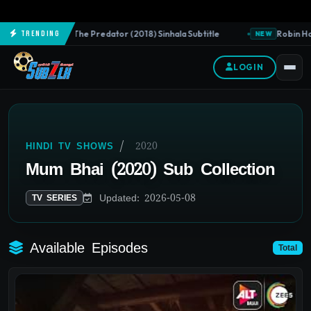
The Predator (2018) Sinhala Subtitle
Robin Hood
Trending
NEW
NEW
LOGIN
/
2020
HINDI TV SHOWS
Mum Bhai (2020) Sub Collection
Updated: 2026-05-08
TV SERIES
Available Episodes
Total