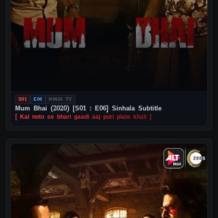
S01
E06
HINDI TV
Mum Bhai (2020) [S01 : E06] Sinhala Subtitle
[ Kal noto se bhari gaadi aaj puri plate khali ]