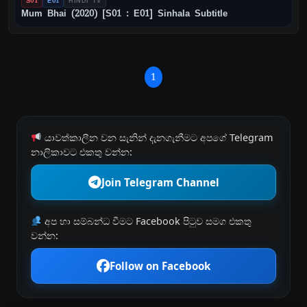
S01
E01
HINDI TV
Mum Bhai (2020) [S01 : E01] Sinhala Subtitle
1
යාවත්කාලීන වන සැනින් දැනගැනීමට අපගේ Telegram
නාලිකාවට එකතු වන්න:
Join Telegram Channel
අප හා සම්බන්ධ වීමට Facebook පිටුව සමග එකතු
වන්න:
Follow on Facebook