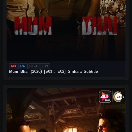
S01
E02
ENGLISH TV
Mum Bhai (2020) [S01 : E02] Sinhala Subtitle