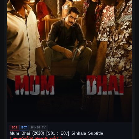
S01
E07
HINDI TV
Mum Bhai (2020) [S01 : E07] Sinhala Subtitle
[ පොරොන්දුව මතකයි නේද? ]