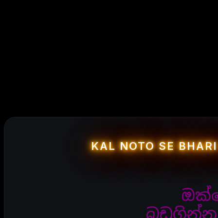
KAL NOTO SE BHARI
ඔක්
බඩගින්න අ