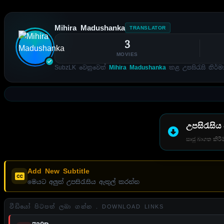
Mihira Madushanka
TRANSLATOR
3
MOVIES
SubzLK වෙනුවෙන්
Mihira Madushanka
කළ උපසිරැසි නිර්ම
උපසිරැසිය
සෘජු බාගත කිරීම
Add New Subtitle
මෙයට අලුත් උපසිරැසිය ඇතුල් කරන්න
වීඩියෝ පිටපත් ලබා ගන්න . DOWNLOAD LINKS