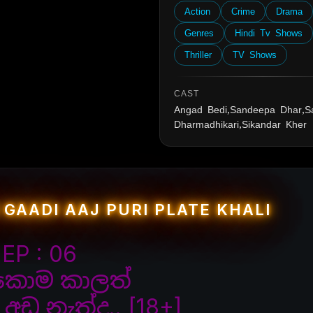
Action
Crime
Drama
Genres
Hindi Tv Shows
Thriller
TV Shows
CAST
Angad Bedi,Sandeepa Dhar,
Dharmadhikari,Sikandar Kher
 GAADI AAJ PURI PLATE KHALI
EP : 06
කොම කාලත්
ඩු නැත්ද.. [18+]