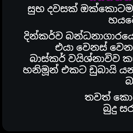
සුභ දවසක් ඔක්කොටම
හයව
දින්කර්ව බන්ධනාගාර
එයා වෙනස් වෙනස
බාස්කර් වයිශ්නාවිව
හනිමූන් එකට ඩුබායි 
බ
තවත් කොට
බුදු 