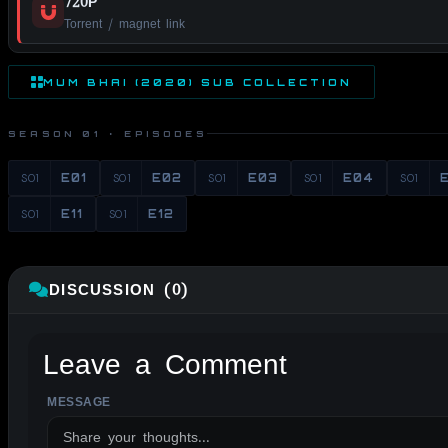
720P
Torrent / magnet link
MUM BHAI (2020) SUB COLLECTION
SEASON 01 · EPISODES
S01
E01
S01
E02
S01
E03
S01
E04
S01
S01
E11
S01
E12
DISCUSSION (0)
Leave a Comment
MESSAGE
ALTERNATIVE: