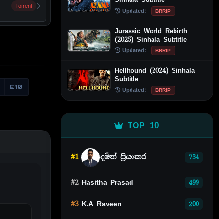
Torrent
Updated:
BRRIP
Jurassic World Rebirth
(2025) Sinhala Subtitle
Updated:
BRRIP
Hellhound (2024) Sinhala
Subtitle
E10
Updated:
BRRIP
TOP 10
#1
දමිත් ප්‍රියංකර
734
#2
Hasitha Prasad
499
#3
K.A Raveen
200