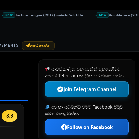
Justice League (2017) Sinhala Subtitle
Bumblebee (2018) Sin
NEW
NEW
VEMENTS
අපට දෙන්න
යාවත්කාලීන වන සැනින් දැනගැනීමට
අපගේ Telegram නාලිකාවට එකතු වන්න:
Join Telegram Channel
අප හා සම්බන්ධ වීමට Facebook පිටුව
සමග එකතු වන්න:
8.3
Follow on Facebook