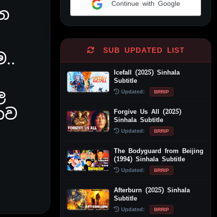
Continue with Google
ෙ
Alternative:
SUB UPDATED LIST
..
Icefall (2025) Sinhala
Subtitle
ල
Updated:
BRRIP
නව
Forgive Us All (2025)
Sinhala Subtitle
Updated:
BRRIP
The Bodyguard from Beijing
(1994) Sinhala Subtitle
Updated:
BRRIP
Afterburn (2025) Sinhala
Subtitle
Updated:
BRRIP