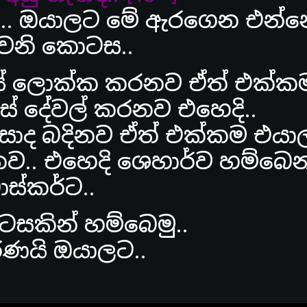
.. ඔයාලට මේ ඇරගෙන එන්න
ෙනි කොටස..
යේ ලොක්ක කරනව ඒත් එක්කම
් දේවල් කරනව එහෙදි..
 කසාද බදිනව ඒත් එක්කම එයා
යනව.. එහෙදි ශෙහාර්ව හම්බෙ
ාස්කර්ට..
සකින් හම්බෙමු..
සරණයි ඔයාලට..