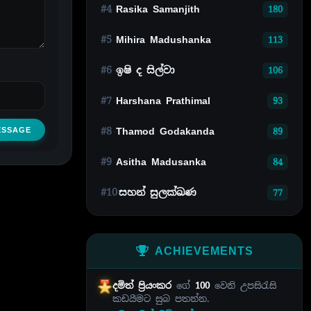
#4
Rasika Samanjith
180
#5
Mihira Madushanka
113
#6
ඉෂි ද සිල්වා
106
#7
Harshana Prathimal
93
ESSAGE
#8
Thamod Godakanda
89
#9
Asitha Madusanka
84
#10
සහන් සුලක්ඛණ
77
ACHIEVEMENTS
දමිත් ප්‍රියංකර
ගේ
100
වෙනි උපසිරැසි
කඩයීමට සුබ පතන්න.