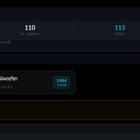
110
113
TV SERIES
TOTAL
ාණයකි.
 බාගන්න
2464
වාරයක්
් සබැඳිය