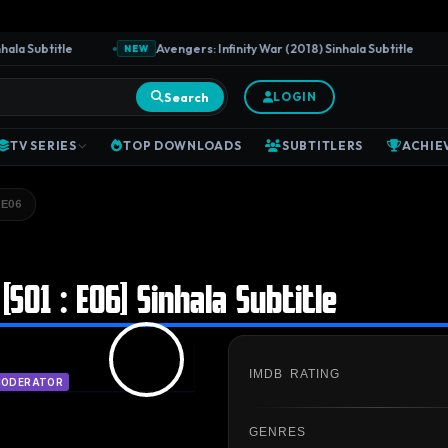
 Subtitle
Avengers: Infinity War (2018) Sinhala Subtitle
NEW
Search
LOGIN
TV SERIES
TOP DOWNLOADS
SUBTITLERS
ACHIE
 E06
S01 : E06] Sinhala Subtitle
IMDB RATING
ODERATOR
GENRES