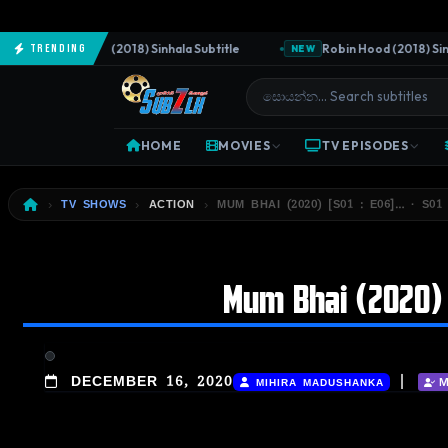
The Predator (2018) Sinhala Subtitle
Robin Hood (2018) Sinhala
Trending
NEW
HOME
MOVIES
TV EPISODES
TV SHOWS
ACTION
MUM BHAI (2020) [S01 : E06]… · S01
Mum Bhai (2020) [
|
DECEMBER 16, 2020
MIHIRA MADUSHANKA
M