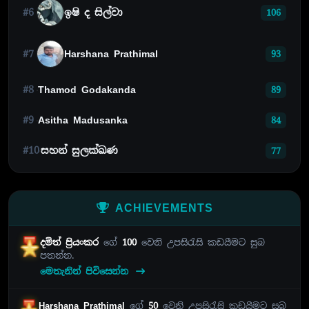
#6
ඉෂි ද සිල්වා
106
#7
Harshana Prathimal
93
#8
Thamod Godakanda
89
#9
Asitha Madusanka
84
#10
සහන් සුලක්ඛණ
77
ACHIEVEMENTS
දමිත් ප්‍රියංකර
ගේ
100
වෙනි උපසිරැසි කඩයීමට සුබ
පතන්න.
මෙතැනින් පිවිසෙන්න
Harshana Prathimal
ගේ
50
වෙනි උපසිරැසි කඩයීමට සුබ