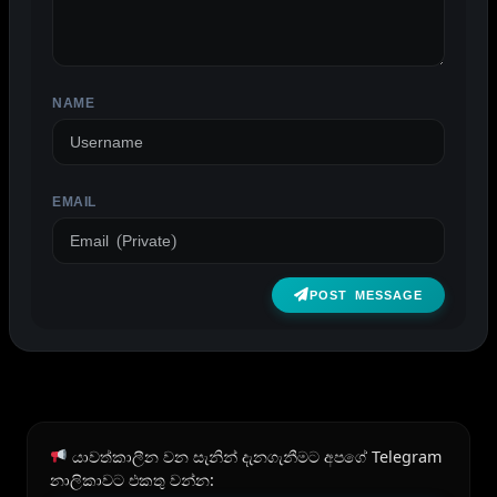
NAME
EMAIL
POST MESSAGE
යාවත්කාලීන වන සැනින් දැනගැනීමට අපගේ Telegram
නාලිකාවට එකතු වන්න: