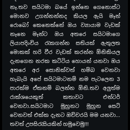
නෑ.තව සයිටමා බයේ ඉන්නෙ ගෙනොස්ට
මොනව උගන්නන්නද කියල ඇයි මෑන්
රොබෝ කෙනෙක්නේ ඔය ව්‍යායාම වැඩක්
නෑනෙ මෑන්ට ඔය අතරෙ සයිටමාගෙ
ලියාපදිංචිය රැකගන්න සතියක් ඇතුලත
මොකක් හරි වීර වැඩක් කරන්න ඕනිකියල
දැනගෙන නරක කට්ටිය හොයන් යනවා ඔය
අතරෙ අර සොනික්වත් හම්බ වෙනවා
හැබැයි අපේ සයිටමාටනම් නම පැටලෙන 3
පාරක්ම ඒකනම් බලන්න ඕනි.තව අලුත්ම
රාක්ශයෙකුත් කතාවට එන්ටර්
වෙනවා.සයිටමාට මුහුනට මුහුන සෙට්
වෙනවත් එක්ක දැනට ඔච්චරයි මම යනවා…
තවත් උපසිරැසියකින් හමුවෙමු!!!