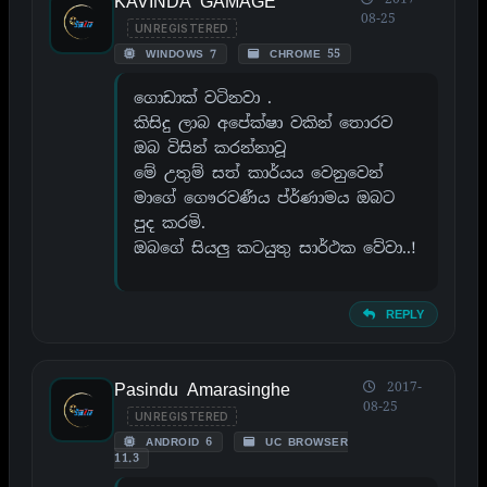
KAVINDA GAMAGE
08-25
UNREGISTERED
WINDOWS 7
CHROME 55
ගොඩාක් වටිනවා .
කිසිදු ලාබ අපේක්ෂා වකින් තොරව
ඔබ විසින් කරන්නාවූ
මේ උතුම් සත් කාර්යය වෙනුවෙන්
මාගේ ගෞරවණීය ප්ර්ණාමය ඔබට
පුද කරමි.
ඔබගේ සියලු කටයුතු සාර්ථක වේවා..!
REPLY
Pasindu Amarasinghe
2017-
08-25
UNREGISTERED
ANDROID 6
UC BROWSER
11.3