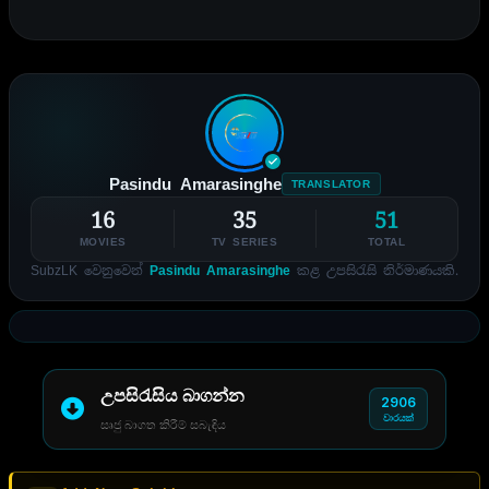
Pasindu Amarasinghe
TRANSLATOR
16
35
51
MOVIES
TV SERIES
TOTAL
SubzLK වෙනුවෙන්
Pasindu Amarasinghe
කළ උපසිරැසි නිර්මාණයකි.
උපසිරැසිය බාගන්න
2906
වාරයක්
සෘජු බාගත කිරීම් සබැඳිය