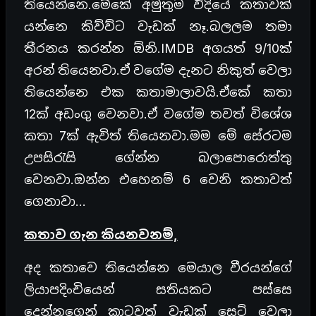
තියෙන්නෙ.මේකේ අමුතුම විදියේ කතාවක්
යන්නෙ කිව්ව්ට වැඩක් නෑ.බලලම තමා
තීරනය කරන්න ඕනි.IMDB අගයත් 9/10ක්
අරන් තියෙනවා.ඒ වගේම දැනට නිකුත් වෙලා
තියෙන්නෙ එක කතාමාලාවයි.ඒකේ කතා
12ක් අඩංගු වෙනවා.ඒ වගේම තවත් විශේශ
කතා 7ක් ඇවිත් තියෙනවා.මම මේ සේරටම
උපසිරැසි ගේන්න බලාපොරොත්තු
වෙනවා.ඔන්න එහෙනම් 6 වෙනි කතාවත්
ගෙනාවා…
කතාව ගැන කියනවනම්,
අද කතාවෙ තියෙන්නෙ මෙයාල වීරයන්ගේ
ලියාපදිංචියෙන් සතියකට පස්සෙ
දෙන්නගෙන් කාටවත් වැඩක් සෙට් වෙලා