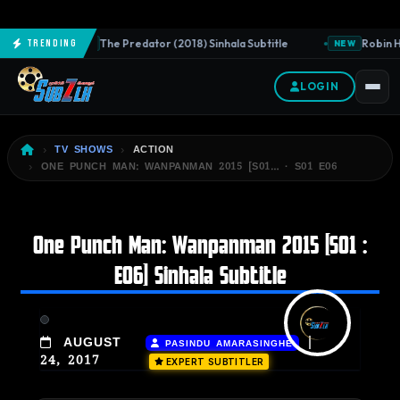
The Predator (2018) Sinhala Subtitle
Robin Ho
Trending
NEW
NEW
LOGIN
TV SHOWS
ACTION
ONE PUNCH MAN: WANPANMAN 2015 [S01… · S01 E06
One Punch Man: Wanpanman 2015 [S01 :
E06] Sinhala Subtitle
|
AUGUST
PASINDU AMARASINGHE
24, 2017
EXPERT SUBTITLER