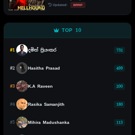
Updated:
BRRIP
TOP 10
#1
දමිත් ප්‍රියංකර
732
#2
Hasitha Prasad
499
#3
K.A Raveen
200
#4
Rasika Samanjith
180
#5
Mihira Madushanka
113