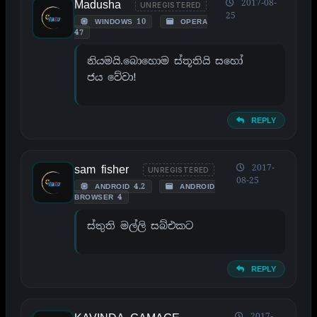
Madusha
2017-08-
UNREGISTERED
25
WINDOWS 10
OPERA
47
නියමයි.බොහොම ස්තූතියි සහෝ
ජය වේවා!
REPLY
sam fisher
2017-
UNREGISTERED
08-25
ANDROID 4.2
ANDROID
BROWSER 4
ස්තුති මල්ලි සබ්එකට
REPLY
2017-