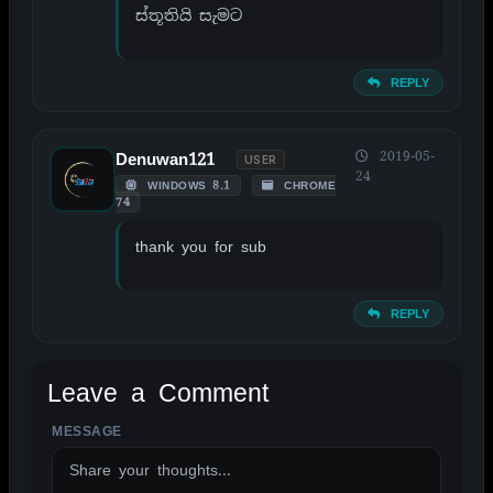
ස්තූතියි සැමට
REPLY
2019-05-
Denuwan121
USER
24
WINDOWS 8.1
CHROME
74
thank you for sub
REPLY
Leave a Comment
MESSAGE
ALTERNATIVE: