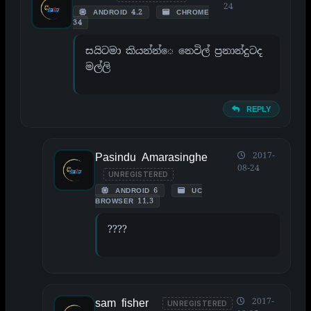
24
ANDROID 4.2
CHROME
34
සයිටමා කියන්න්‍ෙ න‍ෙවිල් ප්‍රනාන්දුටද
මල්ලි
REPLY
Pasindu Amarasinghe
2017-
08-24
UNREGISTERED
ANDROID 6
UC
BROWSER 11.3
????
sam fisher
2017-
UNREGISTERED