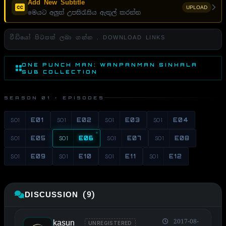
Add New Subtitle
UPLOAD
මෙයට අලුත් උපසිරැසිය ඇතුල් කරන්න
වීඩියෝ පිටපත් ලබා ගන්න . DOWNLOAD LINKS
ONE PUNCH MAN: WANPANMAN SINHALA
SUB COLLECTION
SEASON 01 · EPISODES
S01
E01
S01
E02
S01
E03
S01
E04
S01
E05
S01
E06
S01
E07
S01
E08
S01
E09
S01
E10
S01
E11
S01
E12
DISCUSSION (9)
kasun
2017-08-
UNREGISTERED