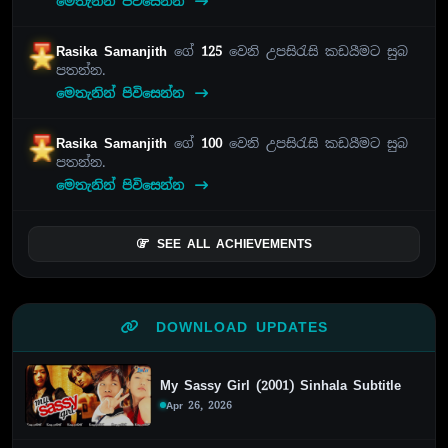
මෙතැනින් පිවිසෙන්න
Rasika Samanjith
ගේ
125
වෙනි උපසිරැසි කඩයීමට සුබ
පතන්න.
මෙතැනින් පිවිසෙන්න
Rasika Samanjith
ගේ
100
වෙනි උපසිරැසි කඩයීමට සුබ
පතන්න.
මෙතැනින් පිවිසෙන්න
SEE ALL ACHIEVEMENTS
DOWNLOAD UPDATES
My Sassy Girl (2001) Sinhala Subtitle
Apr 26, 2026