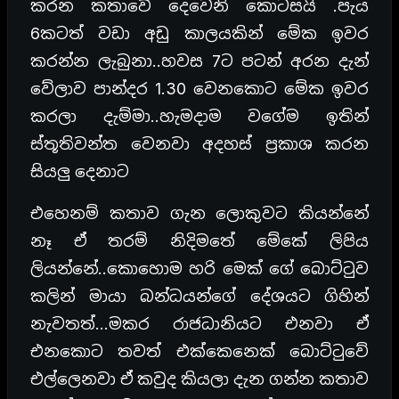
කරන කතාවේ දෙවෙනි කොටසයි .පැය
6කටත් වඩා අඩු කාලයකින් මේක ඉවර
කරන්න ලැබුනා..හවස 7ට පටන් අරන දැන්
වේලාව පාන්දර 1.30 වෙනකොට මේක ඉවර
කරලා දැම්මා..හැමදාම වගේම ඉතින්
ස්තූතිවන්ත වෙනවා අදහස් ප්‍රකාශ කරන
සියලු දෙනාට
එහෙනම් කතාව ගැන ලොකුවට කියන්නේ
නෑ ඒ තරම් නිදිමතේ මේකේ ලිපිය
ලියන්නේ..කොහොම හරි මෙක් ගේ බොට්ටුව
කලින් මායා බන්ධයන්ගේ දේශයට ගිහින්
නැවතත්…මකර රාජධානියට එනවා ඒ
එනකොට තවත් එක්කෙනෙක් බොට්ටුවේ
එල්ලෙනවා ඒ කවුද කියලා දැන ගන්න කතාව