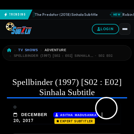
The Predator (2018) Sinhala Subtitle
Robin H
Trending
NEW
NEW
LOGIN
TV SHOWS
ADVENTURE
SPELLBINDER (1997) [S02 : E02] SINHALA… · S02 E02
Spellbinder (1997) [S02 : E02]
Sinhala Subtitle
|
DECEMBER
ASITHA MADUSANKA
20, 2017
EXPERT SUBTITLER