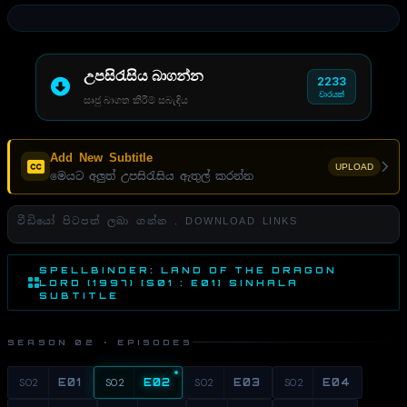
උපසිරැසිය බාගන්න
2233
වාරයක්
සෘජු බාගත කිරීම් සබැඳිය
Add New Subtitle
UPLOAD
මෙයට අලුත් උපසිරැසිය ඇතුල් කරන්න
වීඩියෝ පිටපත් ලබා ගන්න . DOWNLOAD LINKS
SPELLBINDER: LAND OF THE DRAGON
LORD (1997) [S01 : E01] SINHALA
SUBTITLE
SEASON 02 · EPISODES
S02
E01
S02
E02
S02
E03
S02
E04