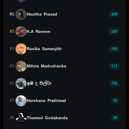
#2
Hasitha Prasad
499
#3
K.A Raveen
200
#4
Rasika Samanjith
180
#5
Mihira Madushanka
113
#6
ඉෂි ද සිල්වා
106
#7
Harshana Prathimal
93
#8
Thamod Godakanda
89