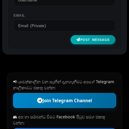
EMAIL
POST MESSAGE
📢 යාවත්කාලීන වන සැනින් දැනගැනීමට අපගේ Telegram
නාලිකාවට එකතු වන්න:
Join Telegram Channel
👥 අප හා සම්බන්ධ වීමට Facebook පිටුව සමග එකතු
වන්න: