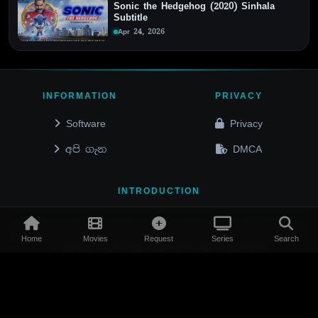
Sonic the Hedgehog (2020) Sinhala
Subtitle
Apr 24, 2026
INFORMATION
PRIVACY
Software
Privacy
අපි ගැන
DMCA
INTRODUCTION
Subz.lk
යනු විදේශීය චිත්‍රපට හා ටෙලිකථා මාලාවන්ට සිංහල
Home
Movies
Request
Series
Search
උපසිරැස ලබා දෙන ප්‍රමුඛතම වෙබ් අඩවියයි.