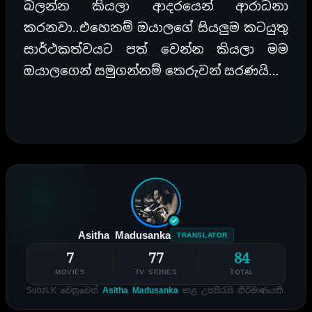
බලන්න කියලා ආදරයෙන් ආරාධනා
කරනවා..එහෙනම් ඔයාලගේ සියලුම කටයුතු
සාර්ථකත්වයට පත් වෙන්න කියලා මම
ඔයාලගෙන් සමුගන්නම් තෙරුවන් සරණයි…
Asitha Madusanka
TRANSLATOR
7
77
84
MOVIES
TV SERIES
TOTAL
SubzLK වෙනුවෙන්
Asitha Madusanka
කළ උපසිරැසි නිර්මාණයකි.