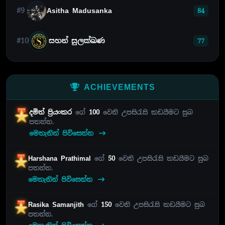
#9
Asitha Madusanka
84
#10
සහන් සුලක්ඛණ
77
ACHIEVEMENTS
දමිත් ප්‍රියංකර
ගේ
100
වෙනි උපසිරැසි කඩයීමට සුබ
පතන්න.
මෙතැනින් පිවිසෙන්න
Harshana Prathimal
ගේ
50
වෙනි උපසිරැසි කඩයීමට සුබ
පතන්න.
මෙතැනින් පිවිසෙන්න
Rasika Samanjith
ගේ
150
වෙනි උපසිරැසි කඩයීමට සුබ
පතන්න.