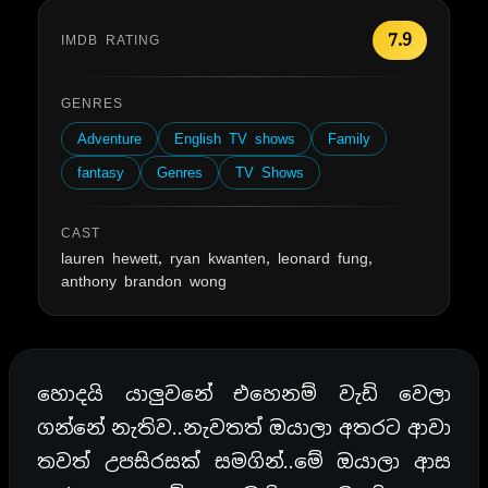
7.9
IMDB RATING
GENRES
Adventure
English TV shows
Family
fantasy
Genres
TV Shows
CAST
lauren hewett, ryan kwanten, leonard fung,
anthony brandon wong
හොදයි යාලුවනේ එහෙනම් වැඩි වෙලා
ගන්නේ නැතිව..නැවතත් ඔයාලා අතරට ආවා
තවත් උපසිරසක් සමගින්..මේ ඔයාලා ආස