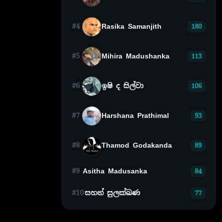
#4
Rasika Samanjith
180
#5
Mihira Madushanka
113
#6
ඉෂි ද සිල්වා
106
#7
Harshana Prathimal
93
#8
Thamod Godakanda
89
#9
Asitha Madusanka
84
#10
සහන් සුලක්ඛණ
77