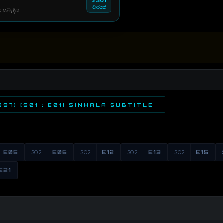
2361
වාරයක්
් සබැඳිය
97) [S01 : E01] SINHALA SUBTITLE
E05
S02
E06
S02
E12
S02
E13
S02
E15
E21