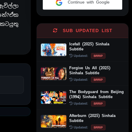
Continue with Google
විල්ලා
Alternative:
නේ?ඒක
කටයුතු
SUB UPDATED LIST
Icefall (2025) Sinhala
Subtitle
Updated:
BRRIP
Forgive Us All (2025)
Sinhala Subtitle
Updated:
BRRIP
The Bodyguard from Beijing
(1994) Sinhala Subtitle
Updated:
BRRIP
Afterburn (2025) Sinhala
Subtitle
Updated:
BRRIP