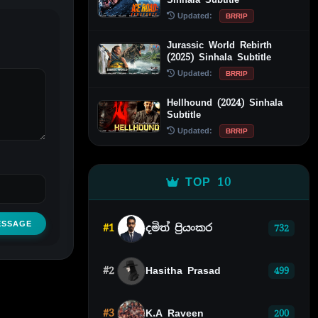
Updated:
BRRIP
Jurassic World Rebirth
(2025) Sinhala Subtitle
Updated:
BRRIP
Hellhound (2024) Sinhala
Subtitle
Updated:
BRRIP
TOP 10
ESSAGE
#1
දමිත් ප්‍රියංකර
732
#2
Hasitha Prasad
499
#3
K.A Raveen
200