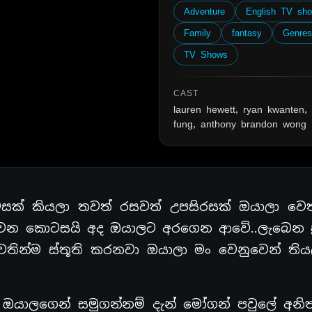
Adventure
English TV sh
Family
fantasy
Genre
TV Shows
CAST
lauren hewett, ryan kwanten,
fung, anthony brandon wong
සක් කියලා තවත් රසවත් උපසිරසක් ඔයාලා වෙ
න කොටසයි අද ඔයාලට අරගෙන ආවේ..ලැබෙන ප්‍
තින්ම ස්තූති කරනවා ඔයාලා මං වෙනුවෙන් ති
ාලගෙන් සමුගන්නම් දැන් මෝගන් පවුලේ අනිත