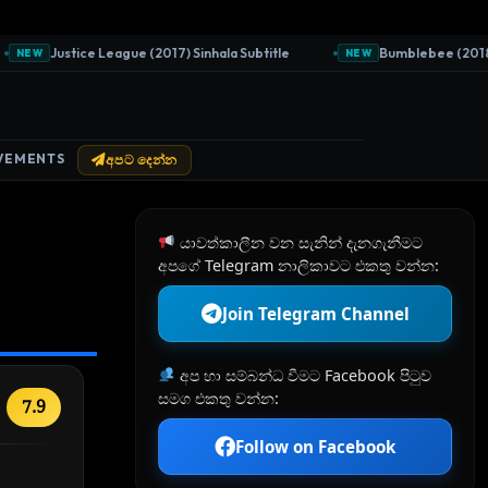
Justice League (2017) Sinhala Subtitle
Bumblebee (2018) Sin
NEW
NEW
VEMENTS
අපට දෙන්න
යාවත්කාලීන වන සැනින් දැනගැනීමට
අපගේ Telegram නාලිකාවට එකතු වන්න:
Join Telegram Channel
අප හා සම්බන්ධ වීමට Facebook පිටුව
සමග එකතු වන්න:
7.9
Follow on Facebook