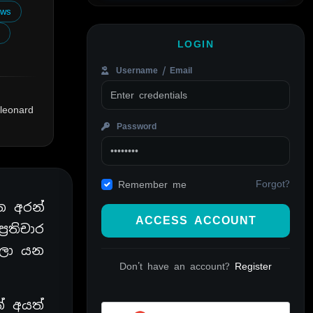
ows
s
LOGIN
Username / Email
 leonard
Password
Forgot?
Remember me
ත අරන්
ACCESS ACCOUNT
රතිචාර
යලා යන
Don't have an account?
Register
් අයත්