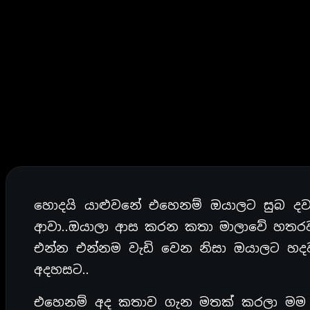
හොදයි යාළුවනේ එහෙනම් ඔයාලට සුබ දව
ආවා..ඔයාලා ආස කරන කතා මාලාවේ හතරව
එන්න එන්නම වැඩි වෙන නිසා ඔයාලට හදව
අදහසට..
එහෙනම් අද කතාව ගැන මතක් කරලා මම ඔය