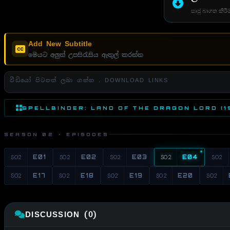
සෘජු බාගත කිරීම
Add New Subtitle
මෙයට අලුත් උපසිරැසිය ඇතුල් කරන්න
වීඩියෝ පිටපත් ලබා ගන්න . DOWNLOAD LINKS
SPELLBINDER: LAND OF THE DRAGON LORD (19
SEASON 02 · EPISODES
S02
E01
S02
E02
S02
E03
S02
E04
S02
S02
E17
S02
E18
S02
E19
S02
E20
S02
DISCUSSION (0)