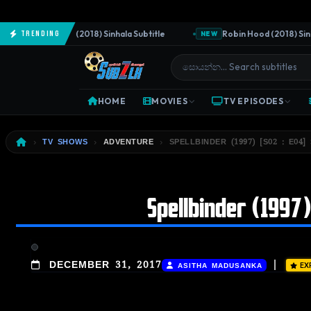
The Predator (2018) Sinhala Subtitle
Robin Hood (2018) Sinhala
Trending
NEW
HOME
MOVIES
TV EPISODES
TV SHOWS
ADVENTURE
SPELLBINDER (1997) [S02 : E04]
Spellbinder (1997)
|
DECEMBER 31, 2017
ASITHA MADUSANKA
EX