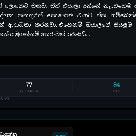
ේ ලොකෙට එනවා ඒත් එයාලා දන්නේ නෑ..එහෙම ඇ
දේශක තනතුරත් කොහොම එයාට ඒක හම්බෙන්
් ආරාධනා කරනවා..එහෙනම් ඔයාලගේ සියලුම 
ෙන් සමුගන්නම් තෙරුවන් සරණයි…
77
84
TV SERIES
TOTAL
ණයකි.
 බාගන්න