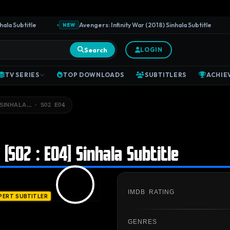
 Subtitle
Avengers: Infinity War (2018) Sinhala Subtitle
NEW
Search
LOGIN
TV SERIES
TOP DOWNLOADS
SUBTITLERS
ACHIE
 SINHALA… · S02 E04
 [S02 : E04] Sinhala Subtitle
IMDB RATING
PERT SUBTITLER
GENRES