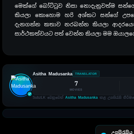
මෙක්ගේ බෝට්ටුව නිසා නොදැනුවත්ම සන්ග
කියලා කොහොම හරි අශ්කට සන්ගේ උප
දැනගන්න කතාව නරබන්න කියලා ආදරයෙන
සාර්ථකත්වයට පත් වෙන්න කියලා මම ඔයාලග
Asitha Madusanka
TRANSLATOR
7
MOVIES
SubzLK වෙනුවෙන්
Asitha Madusanka
කළ උපසිරැසි නිර්මා
උපසිරැසිය