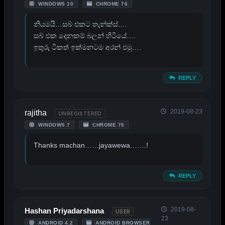
WINDOWS 10
CHROME 76
නියමයි…සබ් එකට තැන්ක්ස්….
සබ් එක දෙනකම් බලන් හිටියේ….
ඉතුරු ටිකත් ඉක්මනටම අරන් එමු….
REPLY
2019-08-23
rajitha
UNREGISTERED
WINDOWS 7
CHROME 76
Thanks machan……jayawewa…….!
REPLY
2019-08-
Hashan Priyadarshana
USER
23
ANDROID 4.2
ANDROID BROWSER