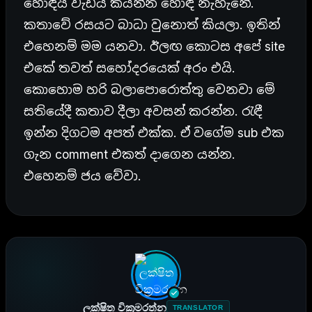
හොඳයි වැඩිය කියන්න හොඳ නැහැනේ.
කතාවේ රසයට බාධා වුනොත් කියලා. ඉතින්
එහෙනම් මම යනවා. ඊලඟ කොටස අපේ site
එකේ තවත් සහෝදරයෙක් අරං එයි.
කොහොම හරි බලාපොරොත්තු වෙනවා මේ
සතියේදී කතාව දීලා අවසන් කරන්න. රැඳී
ඉන්න දිගටම අපත් එක්ක. ඒ වගේම sub එක
ගැන comment එකත් දාගෙන යන්න.
එහෙනම් ජය වේවා.
ලක්ෂිත වික්‍රමරත්න
TRANSLATOR