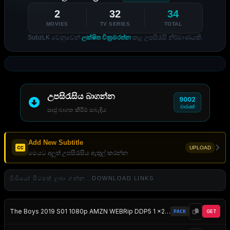
2
32
34
MOVIES
TV SERIES
TOTAL
SubzLK වෙනුවෙන්
ලක්ෂිත වික්‍රමරත්න
කළ උපසිරැසි නිර්මාණයකි.
උපසිරැසිය බාගන්න
9002
වාරයක්
සෘජු බාගත කිරීම් සබැඳිය
Add New Subtitle
UPLOAD
මෙයට අලුත් උපසිරැසිය ඇතුල් කරන්න
වීඩියෝ පිටපත් ලබා ගන්න . DOWNLOAD LINKS
The Boys 2019 S01 1080p AMZN WEBRip DDP5 1 x264-NTG EZTV
PACK
GET