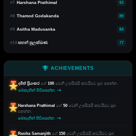
#7
Harshana Prathimal
93
#8
Thamod Godakanda
89
#9
Asitha Madusanka
84
#10
සහන් සුලක්ඛණ
77
ACHIEVEMENTS
දමිත් ප්‍රියංකර
ගේ
100
වෙනි උපසිරැසි කඩයීමට සුබ පතන්න.
මෙතැනින් පිවිසෙන්න
Harshana Prathimal
ගේ
50
වෙනි උපසිරැසි කඩයීමට සුබ
පතන්න.
මෙතැනින් පිවිසෙන්න
Rasika Samanjith
ගේ
150
වෙනි උපසිරැසි කඩයීමට සුබ