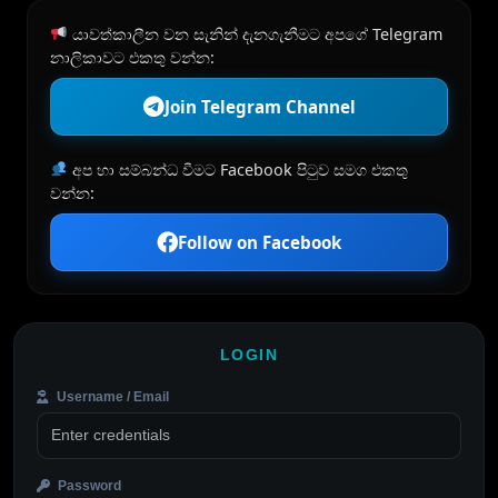
යාවත්කාලීන වන සැනින් දැනගැනීමට අපගේ Telegram
නාලිකාවට එකතු වන්න:
Join Telegram Channel
අප හා සම්බන්ධ වීමට Facebook පිටුව සමග එකතු
වන්න:
Follow on Facebook
LOGIN
Username / Email
Password