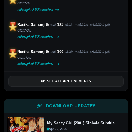
පතන්න.
මෙතැනින් පිවිසෙන්න
Rasika Samanjith
ගේ
125
වෙනි උපසිරැසි කඩයීමට සුබ
පතන්න.
මෙතැනින් පිවිසෙන්න
Rasika Samanjith
ගේ
100
වෙනි උපසිරැසි කඩයීමට සුබ
පතන්න.
මෙතැනින් පිවිසෙන්න
SEE ALL ACHIEVEMENTS
DOWNLOAD UPDATES
My Sassy Girl (2001) Sinhala Subtitle
Apr 26, 2026