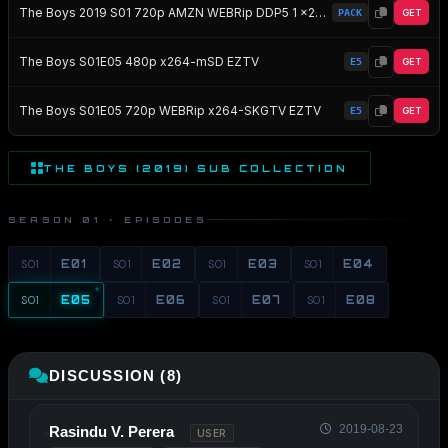
The Boys 2019 S01 720p AMZN WEBRip DDP5 1 x264-NTG EZTV
PACK
GET
The Boys S01E05 480p x264-mSD EZTV
E5
GET
The Boys S01E05 720p WEBRip x264-SKGTV EZTV
E5
GET
THE BOYS (2019) SUB COLLECTION
SEASON 01 · EPISODES
S01
E01
S01
E02
S01
E03
S01
E04
S01
E05
S01
E06
S01
E07
S01
E08
DISCUSSION (8)
2019-08-23
Rasindu V. Perera
USER