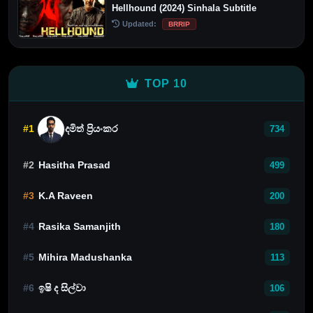
Hellhound (2024) Sinhala Subtitle
Updated:
BRRIP
TOP 10
#1
දමිත් ප්‍රියංකර
734
#2
Hasitha Prasad
499
#3
K.A Raveen
200
#4
Rasika Samanjith
180
#5
Mihira Madushanka
113
#6
ඉෂි ද සිල්වා
106