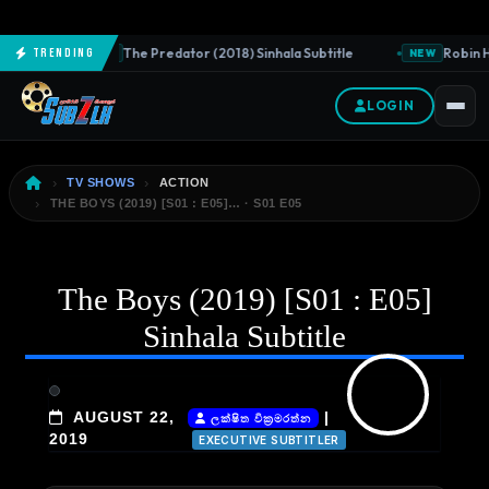
The Predator (2018) Sinhala Subtitle
Robin Ho
Trending
NEW
NEW
LOGIN
TV SHOWS
ACTION
THE BOYS (2019) [S01 : E05]… · S01 E05
The Boys (2019) [S01 : E05]
Sinhala Subtitle
AUGUST 22,
|
ලක්ෂිත වික්‍රමරත්න
2019
EXECUTIVE SUBTITLER