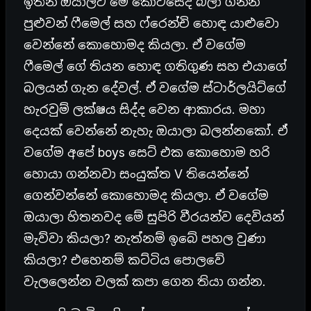
ඉතින් ඔයාලට මේ කොටසේදී බලා ගන්න
පුළුවන් ෆීමෙල් සහ ෆ්රෙන්චි හොඳ යාළුවො
වෙන්නේ කොහොමද කියලා. ඒ වගේම
ෆීමෙල් ගේ තියන හොඳ ගතිගුණ සහ එයාගේ
බලයන් ගැන දේවල්. ඒ වගේම ස්ටාර්ලයිට්ගේ
හැරවුම් ලක්ෂය සිද්ද වෙන ආකාරය. මහා
දෙයක් වෙන්නේ නැහැ ඔයාලා බලන්නකෝ. ඒ
වගේම අපේ boys සෙට් එක කොහොම හරි
හොයා ගන්නවා සංයුක්ත V තියෙන්නේ
ගෙන්වන්නේ කොහොමද කියලා. ඒ වගේම
ඔයාලා හිතනවද මේ සුපිරි වීරයන්ව දෙවියන්
මැව්වා කියලා? නැත්නම් ඉබේ පහල වුණා
කියලා? එහෙනම් කට්ටිය පොලවේ
වැලලෙන්න වලක් කපා ගෙන තියා ගන්න.