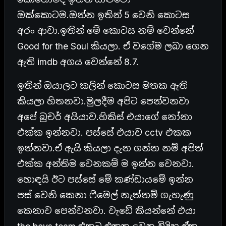
ඔක්කොටම.ඔන්න ඉතින් 5 වෙනි කොටස
අරං ආවා.ඉතින් මේ කොටස නම් වෙන්නේ
Good for the Soul කියලා. ඒ වගේම ලබා ගෙන
ඇති imdb අගය වෙන්නේ 8.7.
ඉතින් ඔයාලට කලින් කොටස මතක ඇති
කියලා හිතනවා.මුලදීම අපිට පෙන්වනවා
අපේ බුචර් අයියාව.හිකිස් එයාගේ නෝනා
එක්ක ඉන්නවා. පස්සේ එයාව cctv එකක
ඉන්නවා.ඒ ඇයි කියලා දැන ගන්න නම් අපිත්
එක්ක අන්තිම වෙනකම් ම ඉන්න වෙනවා.
හොඳයි ඊට පස්සේ මේ කණ්ඩායමේ ඉන්න
පස් වෙනි කෙනා ෆීමෙල් නැත්නම් ගැහැණු
කෙනාව පෙන්වනවා. වැඩේ කියන්නේ එයා