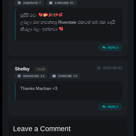
ANDROID 7
CHROME 81
සුපිරි මචං
උඹලා මඟ නවත්තපු Riverdale එකටත් සබ් එක දෙයි
කියලා බලං ඉන්නවා
REPLY
2020-09-01
Shelby
USER
WINDOWS 10
CHROME 76
Thanks Machan <3
REPLY
Leave a Comment