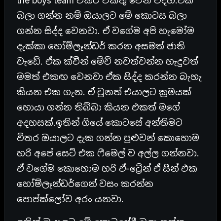
the boys team එකට එකතු වෙන විදිහ.ඒක
බලා ගන්න නම් ඔයාලට මේ කොටස බලා
ගන්න සිද්ද වෙනවා. ඒ වගේම අපි හැමෝම
දැක්කා හෝම්ලෑන්ඩර් කරන අසමත් ජාති
වැඩේ. ඒක ක්වීන් මේව් නවත්වන්න හැදුවත්
මමත් එකඟ වෙනවා ඒක සිද්ද කරන්න බැහැ
කියන එක ගැන. ඒ වුනත් එයාලට ක්‍රමයක්
හොයා ගන්න තිබ්බා කියන එකත් මගේ
අදහසක්.ඉතින් ගියේ කොටසේ අන්තිමට
විතර ඔයාලට දැක ගන්න පුළුවන් කොහොම
හරි අපේ සෙට් එක ෆීමෙල් ව අල්ල ගන්නවා.
ඒ වගේම කොහොම හරි ඒ-ට්‍රේන් ඒ සීන් එක
හෝම්ලෑන්ඩර්ගෙන් වසං කරන්න
පොප්ක්ලෝව අරං යනවා.