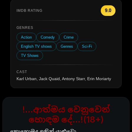
9.0
IMDB RATING
GENRES
Action
Comedy
Crime
English TV shows
Genres
Sci-Fi
TV Shows
CAST
Karl Urban, Jack Quaid, Antony Starr, Erin Moriarty
!…ආත්මය වෙනුවෙන්
හොඳම දේ…!(18+)
කොහොමද ඉතින් යාළුවො