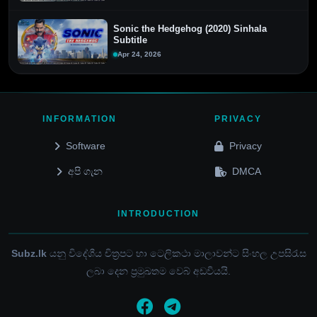
Sonic the Hedgehog (2020) Sinhala
Subtitle
Apr 24, 2026
INFORMATION
PRIVACY
Software
Privacy
අපි ගැන
DMCA
INTRODUCTION
Subz.lk
යනු විදේශීය චිත්‍රපට හා ටෙලිකථා මාලාවන්ට සිංහල උපසිරැස
ලබා දෙන ප්‍රමුඛතම වෙබ් අඩවියයි.