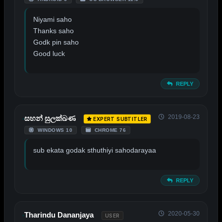
Niyami saho
Thanks saho
Godk pin saho
Good luck
REPLY
2019-08-23
සහන් සුලක්ඛණ
EXPERT SUBTITLER
WINDOWS 10
CHROME 76
sub ekata godak sthuthiyi sahodarayaa
REPLY
2020-05-30
Tharindu Dananjaya
USER