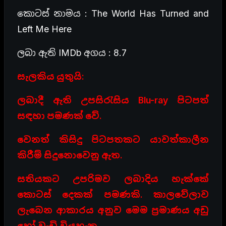
කොටස් නාමය : The World Has Turned and
Left Me Here
ලබා ඇති IMDb අගය : 8.7
සැලකිය යුතුයි:
ලබාදී ඇති උපසිරැසිය Blu-ray පිටපත්
සඳහා පමණක් වේ.
වෙනත් කිසිදු පිටපතකට යාවත්කාලීන
කිරීම් සිදුනොවෙනු ඇත.
සතියකට උපරිමව ලබාදිය හැක්කේ
කොටස් දෙකක් පමණකි. කාලවේලාව
ලැබෙන ආකාරය අනුව මෙම ප්‍රමාණය අඩු
හෝ වැඩි වියහැක.