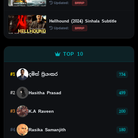
Updated:
BRRIP
Hellhound (2024) Sinhala Subtitle
Updated:
BRRIP
TOP 10
#1
දමිත් ප්‍රියංකර
734
#2
Hasitha Prasad
499
#3
K.A Raveen
200
#4
Rasika Samanjith
180