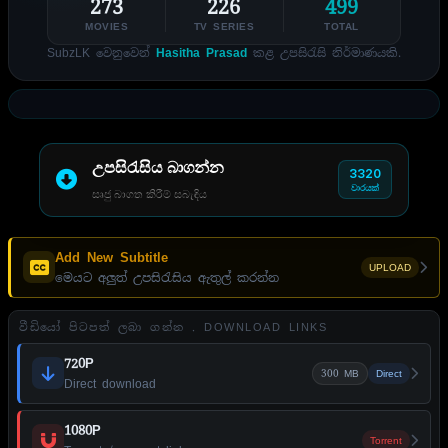
273
226
499
MOVIES
TV SERIES
TOTAL
SubzLK වෙනුවෙන්
Hasitha Prasad
කළ උපසිරැසි නිර්මාණයකි.
උපසිරැසිය බාගන්න
3320
වාරයක්
සෘජු බාගත කිරීම් සබැඳිය
Add New Subtitle
UPLOAD
මෙයට අලුත් උපසිරැසිය ඇතුල් කරන්න
වීඩියෝ පිටපත් ලබා ගන්න . DOWNLOAD LINKS
720P
300 MB
Direct
Direct download
1080P
Torrent