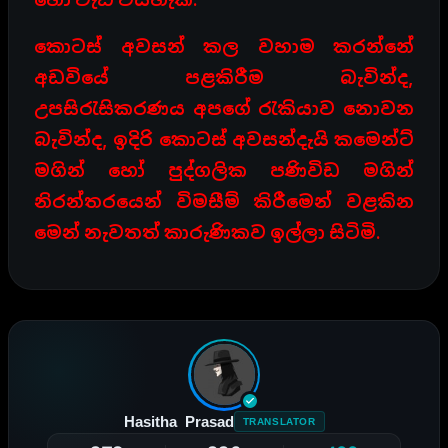
කොටස් අවසන් කල වහාම කරන්නේ
අඩවියේ පළකිරීම බැවින්ද,
උපසිරැසිකරණය අපගේ රැකියාව නොවන
බැවින්ද, ඉදිරි කොටස් අවසන්දැයි කමෙන්ට්
මගින් හෝ පුද්ගලික පණිවිඩ මගින්
නිරන්තරයෙන් විමසීම් කිරීමෙන් වළකින
මෙන් නැවතත් කාරුණිකව ඉල්ලා සිටිමි.
Hasitha Prasad
TRANSLATOR