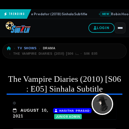
The Predator (2018) Sinhala Subtitle
Robin Hood 
Trending
NEW
NEW
LOGIN
TV SHOWS
DRAMA
THE VAMPIRE DIARIES (2010) [S06 :… · S06 E05
The Vampire Diaries (2010) [S06
: E05] Sinhala Subtitle
|
AUGUST 10,
HASITHA PRASAD
2021
JUNIOR ADMIN