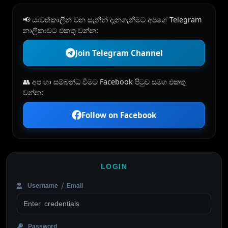
📢 යාවත්කාලීන වන සැනින් දැනගැනීමට අපගේ Telegram
නාලිකාවට එකතු වන්න:
Join Telegram Channel
👥 අප හා සම්බන්ධ වීමට Facebook පිටුව සමග එකතු
වන්න:
Follow on Facebook
LOGIN
Username / Email
Password