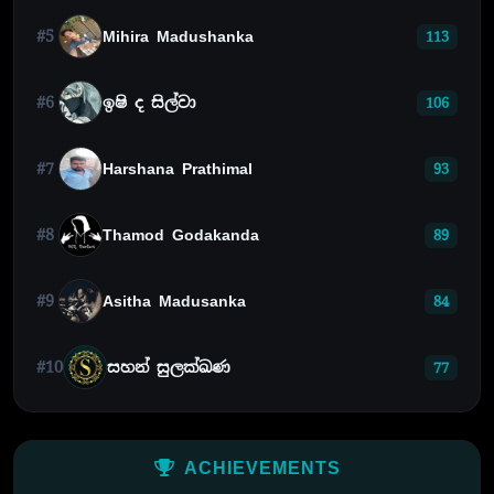
#5
Mihira Madushanka
113
#6
ඉෂි ද සිල්වා
106
#7
Harshana Prathimal
93
#8
Thamod Godakanda
89
#9
Asitha Madusanka
84
#10
සහන් සුලක්ඛණ
77
ACHIEVEMENTS