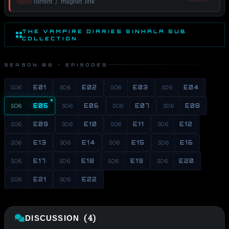
Torrent / magnet link
THE VAMPIRE DIARIES SINHALA SUB
COLLECTION
SEASON 06 · EPISODES
S06
E01
S06
E02
S06
E03
S06
E04
S06
E05
S06
E06
S06
E07
S06
E08
S06
E09
S06
E10
S06
E11
S06
E12
S06
E13
S06
E14
S06
E15
S06
E16
S06
E17
S06
E18
S06
E19
S06
E20
S06
E21
S06
E22
DISCUSSION (4)