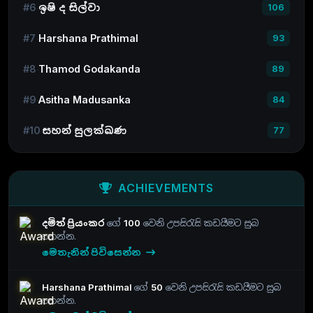
#6
ඉෂි ද සිල්වා
106
#7
Harshana Prathimal
93
#8
Thamod Godakanda
89
#9
Asitha Madusanka
84
#10
සහන් සුලක්ඛණ
77
ACHIEVEMENTS
දමිත් ප්‍රියංකර
ගේ
100
වෙනි උපසිරැසි කඩයීමට සුබ
පතන්න.
මෙතැනින් පිවිසෙන්න
Harshana Prathimal
ගේ
50
වෙනි උපසිරැසි කඩයීමට සුබ
පතන්න.