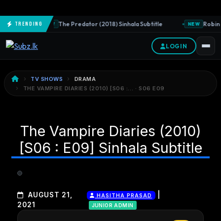
The Predator (2018) Sinhala Subtitle
Robin 
Trending
NEW
NEW
LOGIN
TV SHOWS
DRAMA
THE VAMPIRE DIARIES (2010) [S06 :… · S06 E09
The Vampire Diaries (2010)
[S06 : E09] Sinhala Subtitle
|
AUGUST 21,
HASITHA PRASAD
2021
JUNIOR ADMIN