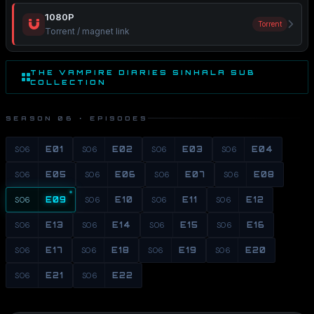
1080P
Torrent
Torrent / magnet link
THE VAMPIRE DIARIES SINHALA SUB
COLLECTION
SEASON 06 · EPISODES
S06
E01
S06
E02
S06
E03
S06
E04
S06
E05
S06
E06
S06
E07
S06
E08
S06
E09
S06
E10
S06
E11
S06
E12
S06
E13
S06
E14
S06
E15
S06
E16
S06
E17
S06
E18
S06
E19
S06
E20
S06
E21
S06
E22