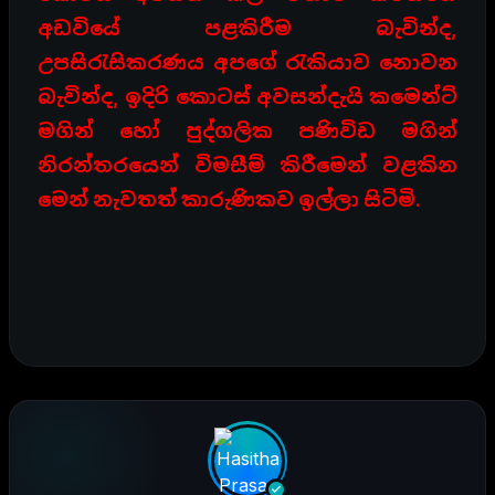
අඩවියේ පළකිරීම බැවින්ද,
උපසිරැසිකරණය අපගේ රැකියාව නොවන
බැවින්ද, ඉදිරි කොටස් අවසන්දැයි කමෙන්ට්
මගින් හෝ පුද්ගලික පණිවිඩ මගින්
නිරන්තරයෙන් විමසීම් කිරීමෙන් වළකින
මෙන් නැවතත් කාරුණිකව ඉල්ලා සිටිමි.