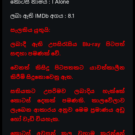
කොටස් නාමය : I Alone
ලබා ඇති IMDb අගය : 8.1
සැලකිය යුතුයි:
ලබාදී ඇති උපසිරැසිය Blu-ray පිටපත්
සඳහා පමණක් වේ.
වෙනත් කිසිදු පිටපතකට යාවත්කාලීන
කිරීම් සිදුනොවෙනු ඇත.
සතියකට උපරිමව ලබාදිය හැක්කේ
කොටස් දෙකක් පමණකි. කාලවේලාව
ලැබෙන ආකාරය අනුව මෙම ප්‍රමාණය අඩු
හෝ වැඩි වියහැක.
කොටස් අවසන් කල වහාම කරන්නේ