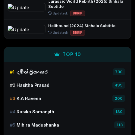
Jurassic World Rebirth (2025) Sinhala
Subtitle
Updated:
BRRIP
Hellhound (2024) Sinhala Subtitle
Updated:
BRRIP
TOP 10
#1
දමිත් ප්‍රියංකර
730
#2
Hasitha Prasad
499
#3
K.A Raveen
200
#4
Rasika Samanjith
180
#5
Mihira Madushanka
113