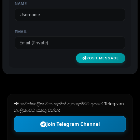
NAME
EMAIL
POST MESSAGE
📢 යාවත්කාලීන වන සැනින් දැනගැනීමට අපගේ Telegram
නාලිකාවට එකතු වන්න:
Join Telegram Channel