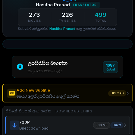
Hasitha Prasad
TRANSLATOR
273
226
499
MOVIES
TV SERIES
TOTAL
SubzLK වෙනුවෙන්
Hasitha Prasad
කළ උපසිරැසි නිර්මාණයකි.
උපසිරැසිය බාගන්න
1687
වාරයක්
සෘජු බාගත කිරීම් සබැඳිය
Add New Subtitle
UPLOAD
මෙයට අලුත් උපසිරැසිය ඇතුල් කරන්න
වීඩියෝ පිටපත් ලබා ගන්න . DOWNLOAD LINKS
720P
300 MB
Direct
Direct download