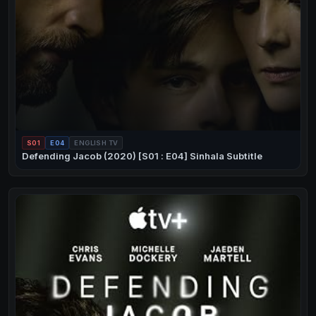
S01
E04
ENGLISH TV
Defending Jacob (2020) [S01 : E04] Sinhala Subtitle