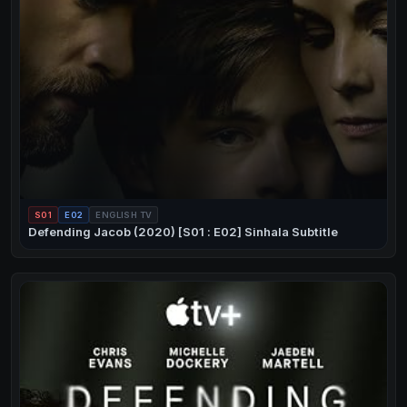
S01
E02
ENGLISH TV
Defending Jacob (2020) [S01 : E02] Sinhala Subtitle