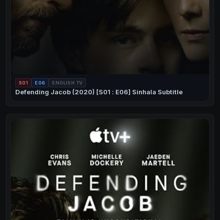
S01
E06
ENGLISH TV
Defending Jacob (2020) [S01 : E06] Sinhala Subtitle