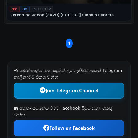
S01
E01
ENGLISH TV
Defending Jacob (2020) [S01 : E01] Sinhala Subtitle
1
📢 යාවත්කාලීන වන සැනින් දැනගැනීමට අපගේ Telegram
නාලිකාවට එකතු වන්න:
Join Telegram Channel
👥 අප හා සම්බන්ධ වීමට Facebook පිටුව සමග එකතු
වන්න:
Follow on Facebook