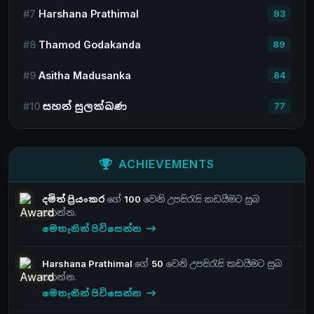
#7
Harshana Prathimal
93
#8
Thamod Godakanda
89
#9
Asitha Madusanka
84
#10
සහන් සුලක්ඛණ
77
ACHIEVEMENTS
දමිත් ප්‍රියංකර
ගේ
100
වෙනි උපසිරැසි කඩයීමට සුබ
පතන්න.
මෙතැනින් පිවිසෙන්න
Harshana Prathimal
ගේ
50
වෙනි උපසිරැසි කඩයීමට සුබ
පතන්න.
මෙතැනින් පිවිසෙන්න