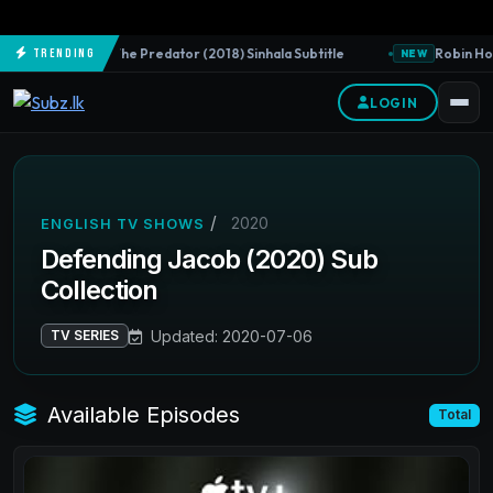
The Predator (2018) Sinhala Subtitle
Robin Hood
Trending
NEW
NEW
LOGIN
/
2020
ENGLISH TV SHOWS
Defending Jacob (2020) Sub
Collection
Updated: 2020-07-06
TV SERIES
Available Episodes
Total