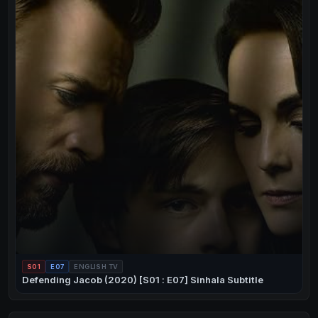
S01
E07
ENGLISH TV
Defending Jacob (2020) [S01 : E07] Sinhala Subtitle