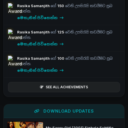
Rasika Samanjith
ගේ
150
වෙනි උපසිරැසි කඩයීමට සුබ
පතන්න.
මෙතැනින් පිවිසෙන්න
Rasika Samanjith
ගේ
125
වෙනි උපසිරැසි කඩයීමට සුබ
පතන්න.
මෙතැනින් පිවිසෙන්න
Rasika Samanjith
ගේ
100
වෙනි උපසිරැසි කඩයීමට සුබ
පතන්න.
මෙතැනින් පිවිසෙන්න
SEE ALL ACHIEVEMENTS
DOWNLOAD UPDATES
My Sassy Girl (2001) Sinhala Subtitle