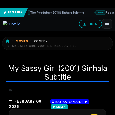
The Predator (2018) Sinhala Subtitle
Robin H
Trending
NEW
NEW
LOGIN
MOVIES
COMEDY
MY SASSY GIRL (2001) SINHALA SUBTITLE
My Sassy Girl (2001) Sinhala
Subtitle
|
FEBRUARY 06,
RASIKA SAMANJITH
2026
ADMIN