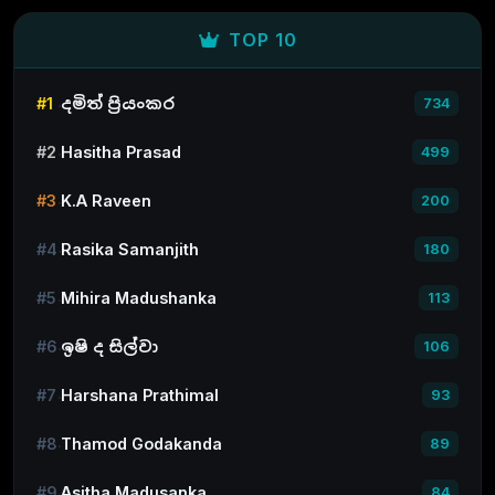
TOP 10
#1
දමිත් ප්‍රියංකර
734
#2
Hasitha Prasad
499
#3
K.A Raveen
200
#4
Rasika Samanjith
180
#5
Mihira Madushanka
113
#6
ඉෂි ද සිල්වා
106
#7
Harshana Prathimal
93
#8
Thamod Godakanda
89
#9
Asitha Madusanka
84