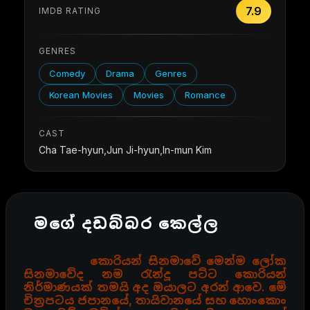
7.9
IMDB RATING
GENRES
Comedy
Drama
Genres
Korean Movies
Movies
Romance
CAST
Cha Tae-hyun,Jun Ji-hyun,In-mun Kim
මගේ දඩබ්බර කෙල්ල
කොරියන් සිනමාවේ මෙන්ම ලෝක
සිනමාවේද නම රැන්දූ පට්ට කොරියන්
නිර්මාණයක් තමයි
අද ඔයාලට අරන් ආවෙ. මේ
චිත්‍රපටය ජපානයේ, තායිවානයේ සහ හොංකොං