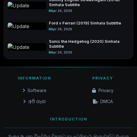
Sinhala Subtitle
Apr 24, 2026
Ford v Ferrari (2019) Sinhala Subtitle
Apr 24, 2026
Sonic the Hedgehog (2020) Sinhala
Subtitle
Apr 24, 2026
INFORMATION
PRIVACY
Software
Privacy
අපි ගැන
DMCA
INTRODUCTION
Subz.lk
යනු විදේශීය චිත්‍රපට හා ටෙලිකථා මාලාවන්ට සිංහල