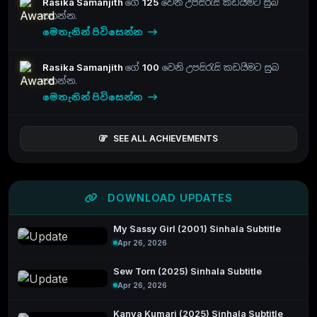
Rasika Samanjith
ගේ
125
වෙනි උපසිරැසි කඩයීමට සුබ
පතන්න.
මෙතැනින් පිවිසෙන්න
Rasika Samanjith
ගේ
100
වෙනි උපසිරැසි කඩයීමට සුබ
පතන්න.
මෙතැනින් පිවිසෙන්න
SEE ALL ACHIEVEMENTS
DOWNLOAD UPDATES
My Sassy Girl (2001) Sinhala Subtitle
Apr 26, 2026
Sew Torn (2025) Sinhala Subtitle
Apr 26, 2026
Kanya Kumari (2025) Sinhala Subtitle