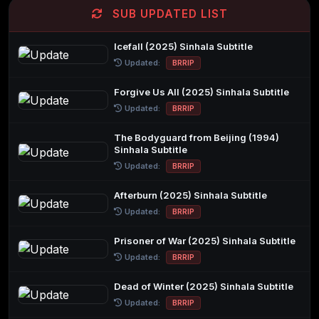
SUB UPDATED LIST
Icefall (2025) Sinhala Subtitle
Updated:
BRRIP
Forgive Us All (2025) Sinhala Subtitle
Updated:
BRRIP
The Bodyguard from Beijing (1994)
Sinhala Subtitle
Updated:
BRRIP
Afterburn (2025) Sinhala Subtitle
Updated:
BRRIP
Prisoner of War (2025) Sinhala Subtitle
Updated:
BRRIP
Dead of Winter (2025) Sinhala Subtitle
Updated:
BRRIP