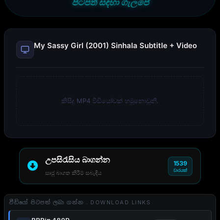
පිටපත් සඳහා ගැලපේ
My Sassy Girl (2001) Sinhala Subtitle + Video
කිසිදු MP4 වීඩියෝවක් හමුනොවුනි.
උපසිරැසිය බාගන්න
1539
වාරයක්
සෘජු බාගත කිරීම් සබැඳිය
වීඩියෝ පිටපත් ලබා ගන්න . DOWNLOAD LINKS