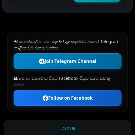
📢 යාවත්කාලීන වන සැනින් දැනගැනීමට අපගේ Telegram
නාලිකාවට එකතු වන්න:
Join Telegram Channel
👥 අප හා සම්බන්ධ වීමට Facebook පිටුව සමග එකතු
වන්න:
Follow on Facebook
LOGIN