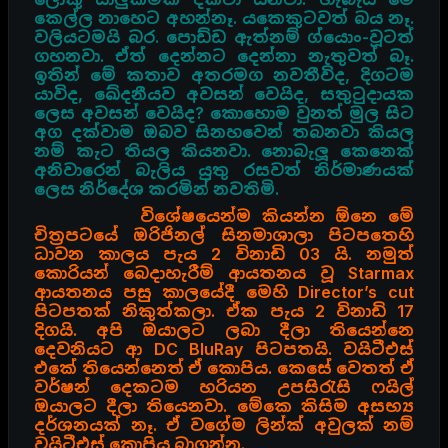
කෙල්ල නාහෙට අහන්නෑ. යකෙකුටවත් බය
නෑ.
වලියටමයි බර. පොඩ්ඩ ඇත්නම් ග්යොං-වූටත්
ගහනවා. ඒත් දෙන්නට දෙන්නා නැතුවත් බෑ.
ඉතින්
මේ කතාව අතරමග නවතීවිද, දිගටම
යාවිද, ඛේදනීයව අවසන් වෙයිද, සතුටුදායක
ලෙස අවසන් වෙයිද?
කොහොම වුනත් මුල සිට
අග දක්වාම ඔබව සිනහවෙන් තබනවා කියල
නම් කැට තියල කියනවා.
නොබැලූ කෙනෙක්
අනිවාරෙන් බැලිය යුතු රසවත් නිර්මාණයක්
ලෙස නිර්දේශ කරමින් නවතිමි.
විශේෂයෙන්ම කියන්න ඕනෙ මේ
චිත්‍රපටයේ ඔරිජිනල් සිනමාශාලා පිටපතෙහි
ධාවන කාලය
පැය 2 විනාඩි 03 යි. නමුත්
කොරියන් බෙදාහැරීම් ආයතනය වූ Starmax
ආයතනය පසු කාලයේදී මෙහි
Director’s cut
පිටපතක් නිකුත්කලා. ඒක පැය 2 විනාඩි 17
දිගයි. අපි ඔයාලට ලබා දීලා තියෙන්නෙ
දෙවනියට ආ DC BluRay පිටපතයි. වයිටීඑස්
එකේ තියෙන්නෙත් ඒ කොපිය. කෙසේ වෙතත් ඒ
වර්ෂන් දෙකටම හරියන උපසිරැසි ෆයිල්
ඔයාලට දීලා තියෙනවා. මේකෙ කිසිම අසභ්‍ය
දර්ශනයක් නෑ.
ඒ වගේම ලින්ක් අවුලක් නම්
වයිටීඑස් කොපිය බාගන්න.