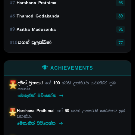
#7
Harshana Prathimal
93
#8
Thamod Godakanda
89
#9
Asitha Madusanka
84
#10
සහන් සුලක්ඛණ
77
ACHIEVEMENTS
දමිත් ප්‍රියංකර
ගේ
100
වෙනි උපසිරැසි කඩයීමට සුබ
පතන්න.
මෙතැනින් පිවිසෙන්න
Harshana Prathimal
ගේ
50
වෙනි උපසිරැසි කඩයීමට සුබ
පතන්න.
මෙතැනින් පිවිසෙන්න