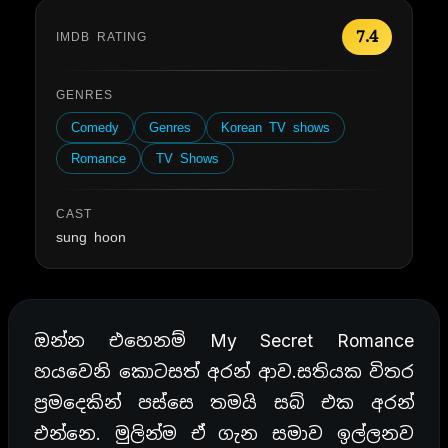
7.4
IMDB RATING
GENRES
Comedy
Genres
Korean TV shows
Romance
TV Shows
CAST
sung hoon
ඔන්න එහෙනම් My Secret Romance
හයවෙනි කොටසත් අරන් ආව.සතියක විතර
ප්‍රමදෙකින් පස්සෙ තමයි සබ් එක අරන්
එන්නෙ. මුලින්ම ඒ ගැන සමාව ඉල්ලනව