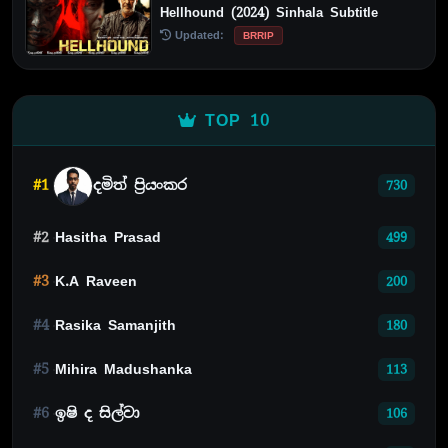
Hellhound (2024) Sinhala Subtitle
Updated:
BRRIP
TOP 10
#1
දමිත් ප්‍රියංකර
730
#2
Hasitha Prasad
499
#3
K.A Raveen
200
#4
Rasika Samanjith
180
#5
Mihira Madushanka
113
#6
ඉෂි ද සිල්වා
106