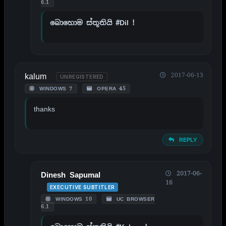
6.1
බොහොම ස්තූතියි #Dil !
kalum
2017-06-13
UNREGISTERED
WINDOWS 7
OPERA 45
thanks
REPLY
2017-06-
Dinesh Sapumal
16
EXECUTIVE SUBTITLER
WINDOWS 10
UC BROWSER
6.1