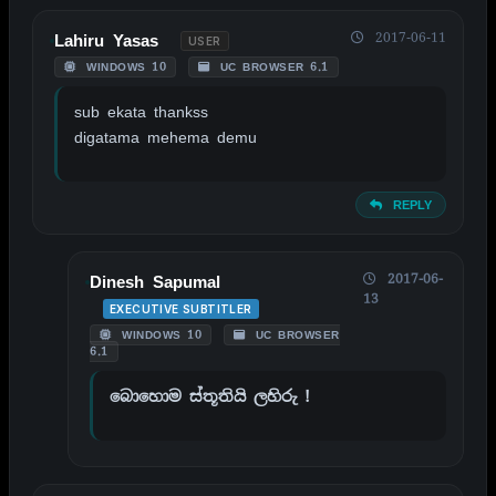
2017-06-11
Lahiru Yasas
USER
WINDOWS 10
UC BROWSER 6.1
sub ekata thankss
digatama mehema demu
REPLY
2017-06-
Dinesh Sapumal
13
EXECUTIVE SUBTITLER
WINDOWS 10
UC BROWSER
6.1
බොහොම ස්තූතියි ලහිරු !