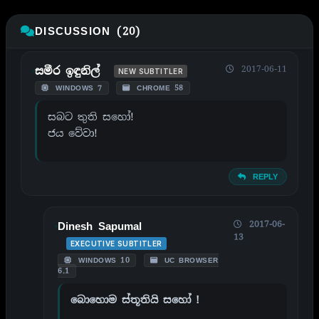
DISCUSSION (20)
2017-06-11
සමීර ඉඳුනිල්
NEW SUBTITLER
WINDOWS 7
CHROME 58
සබට තුති සහෝ!
ජය වේවා!
REPLY
2017-06-
Dinesh Sapumal
13
EXECUTIVE SUBTITLER
WINDOWS 10
UC BROWSER
6.1
බොහොම ස්තූතියි සහෝ !