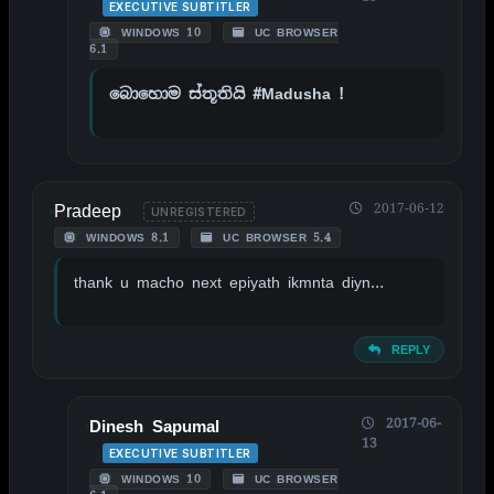
EXECUTIVE SUBTITLER
WINDOWS 10
UC BROWSER
6.1
බොහොම ස්තූතියි #Madusha !
Pradeep
2017-06-12
UNREGISTERED
WINDOWS 8.1
UC BROWSER 5.4
thank u macho next epiyath ikmnta diyn…
REPLY
2017-06-
Dinesh Sapumal
13
EXECUTIVE SUBTITLER
WINDOWS 10
UC BROWSER