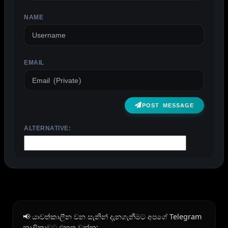
NAME
EMAIL
POST MESSAGE
ALTERNATIVE:
📢 යාවත්කාලීන වන සැනින් දැනගැනීමට අපගේ Telegram
නාලිකාවට එකතු වන්න: