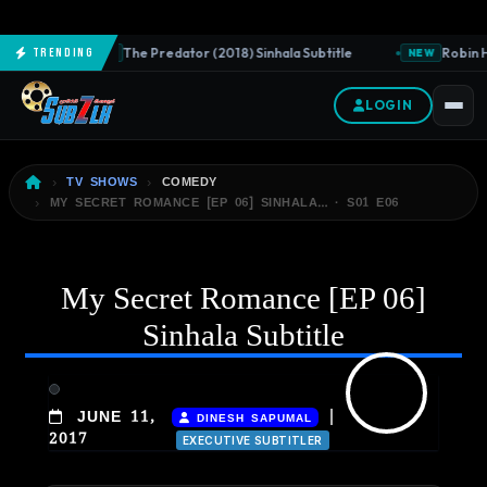
The Predator (2018) Sinhala Subtitle
Robin Ho
Trending
NEW
NEW
LOGIN
TV SHOWS
COMEDY
MY SECRET ROMANCE [EP 06] SINHALA… · S01 E06
My Secret Romance [EP 06]
Sinhala Subtitle
|
JUNE 11,
DINESH SAPUMAL
2017
EXECUTIVE SUBTITLER