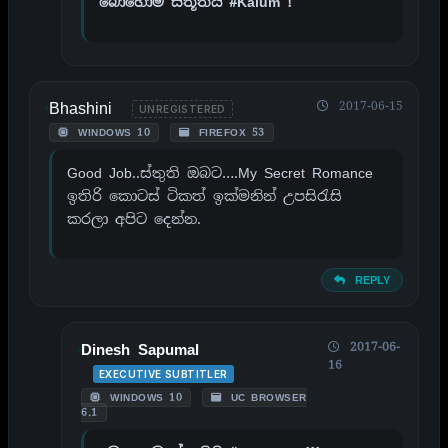
බොහොම ස්තූතියි #Kalum !
Bhashini
2017-06-15
UNREGISTERED
WINDOWS 10
FIREFOX 53
Good Job..ස්තුති ඔබට….My Secret Romance
ඉතිරි කොටස් ටිකත් ඉක්මනින් උපසිරැසි
කරලා අපිට දෙන්න.
REPLY
2017-06-
Dinesh Sapumal
16
EXECUTIVE SUBTITLER
WINDOWS 10
UC BROWSER
6.1