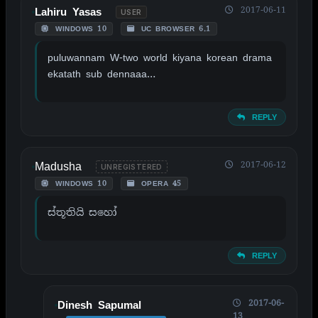
2017-06-11
Lahiru Yasas
USER
WINDOWS 10
UC BROWSER 6.1
puluwannam W-two world kiyana korean drama
ekatath sub dennaaa…
REPLY
Madusha
2017-06-12
UNREGISTERED
WINDOWS 10
OPERA 45
ස්තූතියි සහෝ
REPLY
2017-06-
Dinesh Sapumal
13