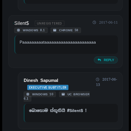
Silent$
2017-06-11
UNREGISTERED
WINDOWS 8.1
CHROME 58
Paaaaaaaaataaaaaaaaaaaaaaaaaaaaaa
REPLY
2017-06-
Dinesh Sapumal
13
EXECUTIVE SUBTITLER
WINDOWS 10
UC BROWSER
6.1
බොහොම ස්තූතියි #Silent$ !