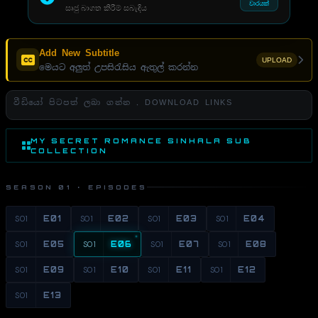
වාරයක්
සෘජු බාගත කිරීම් සබැඳිය
Add New Subtitle
UPLOAD
මෙයට අලුත් උපසිරැසිය ඇතුල් කරන්න
වීඩියෝ පිටපත් ලබා ගන්න . DOWNLOAD LINKS
MY SECRET ROMANCE SINHALA SUB
COLLECTION
SEASON 01 · EPISODES
S01
E01
S01
E02
S01
E03
S01
E04
S01
E05
S01
E06
S01
E07
S01
E08
S01
E09
S01
E10
S01
E11
S01
E12
S01
E13