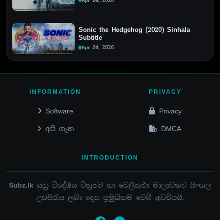
Apr 24, 2026
Sonic the Hedgehog (2020) Sinhala
Subtitle
Apr 24, 2026
INFORMATION
PRIVACY
Software
Privacy
අපි ගැන
DMCA
INTRODUCTION
Subz.lk
යනු විදේශීය චිත්‍රපට හා ටෙලිකථා මාලාවන්ට සිංහල
උපසිරැස ලබා දෙන ප්‍රමුඛතම වෙබ් අඩවියයි.