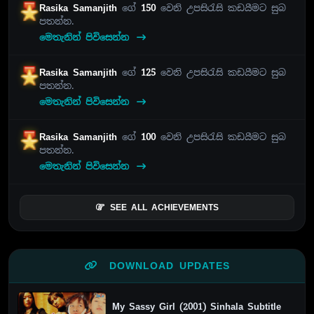
Rasika Samanjith
ගේ
150
වෙනි උපසිරැසි කඩයීමට සුබ
පතන්න.
මෙතැනින් පිවිසෙන්න
Rasika Samanjith
ගේ
125
වෙනි උපසිරැසි කඩයීමට සුබ
පතන්න.
මෙතැනින් පිවිසෙන්න
Rasika Samanjith
ගේ
100
වෙනි උපසිරැසි කඩයීමට සුබ
පතන්න.
මෙතැනින් පිවිසෙන්න
SEE ALL ACHIEVEMENTS
DOWNLOAD UPDATES
My Sassy Girl (2001) Sinhala Subtitle