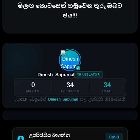
මීලඟ කොටසෙන් හමුවෙන තුරු ඔබට
ජය!!!
Dinesh Sapumal
TRANSLATOR
0
34
34
MOVIES
TV SERIES
TOTAL
SubzLK වෙනුවෙන්
Dinesh Sapumal
කළ උපසිරැසි නිර්මාණයකි.
උපසිරැසිය බාගන්න
8693