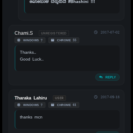
බොහොම ස්තූතියි #Bhashini !!!
Chami.S
2017-07-02
UNREGISTERED
WINDOWS 7
CHROME 55
Thanks..
Good Luck..
REPLY
2017-09-18
Tharaka Lahiru
USER
WINDOWS 7
CHROME 61
thanks mcn