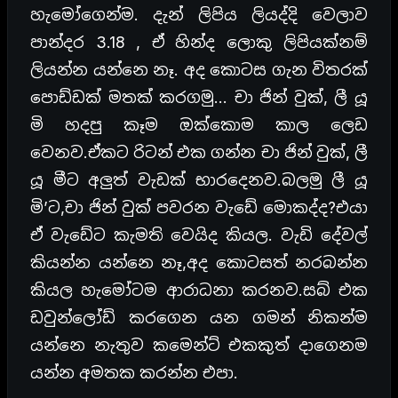
හැමෝගෙන්ම. දැන් ලිපිය ලියද්දි වෙලාව
පාන්දර 3.18 , ඒ හින්ද ලොකු ලිපියක්නම්
ලියන්න යන්නෙ නෑ. අද කොටස ගැන විතරක්
පොඩ්ඩක් මතක් කරගමු… චා ජින් වුක්, ලී යූ
මි හදපු කෑම ඔක්කොම කාල ලෙඩ
වෙනව.ඒකට රිටන් එක ගන්න චා ජින් වුක්, ලී
යූ මීට අලුත් වැඩක් භාරදෙනව.බලමු ලී යූ
මි’ට,චා ජින් වුක් පවරන වැඩේ මොකද්ද?එයා
ඒ වැඩේට කැමති වෙයිද කියල. වැඩි දේවල්
කියන්න යන්නෙ නෑ,අද කොටසත් නරබන්න
කියල හැමෝටම ආරාධනා කරනව.සබ් එක
ඩවුන්ලෝඩ් කරගෙන යන ගමන් නිකන්ම
යන්නෙ නැතුව කමෙන්ට් එකකුත් දාගෙනම
යන්න අමතක කරන්න එපා.