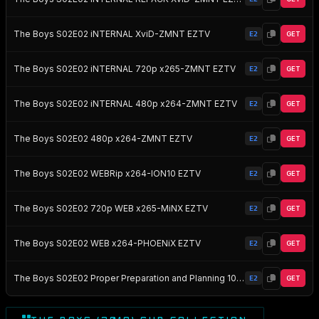
The Boys S02E02 iNTERNAL XviD-ZMNT EZTV
E2
GET
The Boys S02E02 iNTERNAL 720p x265-ZMNT EZTV
E2
GET
The Boys S02E02 iNTERNAL 480p x264-ZMNT EZTV
E2
GET
The Boys S02E02 480p x264-ZMNT EZTV
E2
GET
The Boys S02E02 WEBRip x264-ION10 EZTV
E2
GET
The Boys S02E02 720p WEB x265-MiNX EZTV
E2
GET
The Boys S02E02 WEB x264-PHOENiX EZTV
E2
GET
The Boys S02E02 Proper Preparation and Planning 1080p AMZN WEB-DL DDP5 1 H 264-NTb EZTV
E2
GET
THE BOYS (2019) SUB COLLECTION