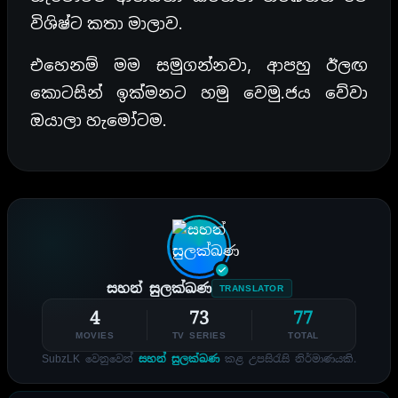
විශිෂ්ට කතා මාලාව.
එහෙනම් මම සමුගන්නවා, ආපහු ඊලඟ
කොටසින් ඉක්මනට හමු වෙමු.ජය වේවා
ඔයාලා හැමෝටම.
සහන් සුලක්ඛණ
TRANSLATOR
4
73
77
MOVIES
TV SERIES
TOTAL
SubzLK වෙනුවෙන්
සහන් සුලක්ඛණ
කළ උපසිරැසි නිර්මාණයකි.