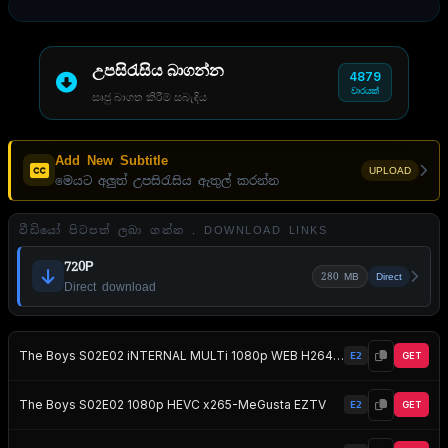
උපසිරැසිය බාගන්න
4879
වාරයක්
සෘජු බාගත කිරීම් සබැඳිය
Add New Subtitle
UPLOAD
මෙයට අලුත් උපසිරැසිය ඇතුල් කරන්න
වීඩියෝ පිටපත් ලබා ගන්න . DOWNLOAD LINKS
720P
280 MB
Direct
Direct download
The Boys S02E02 iNTERNAL MULTi 1080p WEB H264-PRiNTER EZTV
E2
GET
The Boys S02E02 1080p HEVC x265-MeGusta EZTV
E2
GET