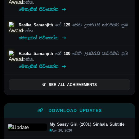
පතන්න.
මෙතැනින් පිවිසෙන්න
Rasika Samanjith
ගේ
125
වෙනි උපසිරැසි කඩයීමට සුබ
පතන්න.
මෙතැනින් පිවිසෙන්න
Rasika Samanjith
ගේ
100
වෙනි උපසිරැසි කඩයීමට සුබ
පතන්න.
මෙතැනින් පිවිසෙන්න
SEE ALL ACHIEVEMENTS
DOWNLOAD UPDATES
My Sassy Girl (2001) Sinhala Subtitle
Apr 26, 2026