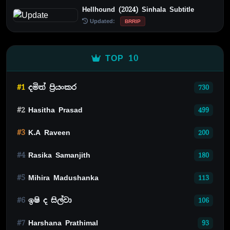
Hellhound (2024) Sinhala Subtitle
Updated:
BRRIP
TOP 10
#1
දමිත් ප්‍රියංකර
730
#2
Hasitha Prasad
499
#3
K.A Raveen
200
#4
Rasika Samanjith
180
#5
Mihira Madushanka
113
#6
ඉෂි ද සිල්වා
106
#7
Harshana Prathimal
93