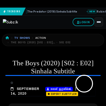
The Predator (2018) Sinhala Subtitle
Robin H
Trending
NEW
NEW
LOGIN
TV SHOWS
ACTION
THE BOYS (2020) [S02 : E02]… · S02 E02
The Boys (2020) [S02 : E02]
Sinhala Subtitle
|
SEPTEMBER
සහන් සුලක්ඛණ
14, 2020
EXPERT SUBTITLER