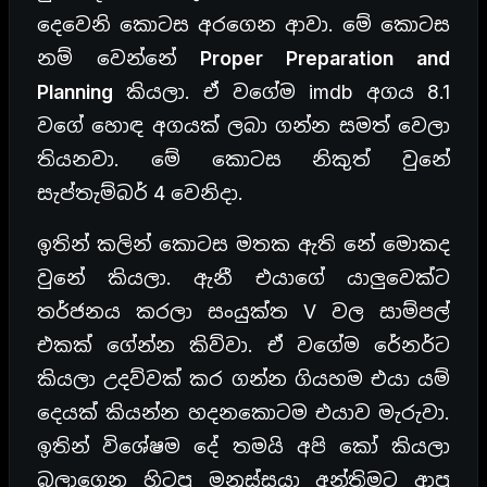
දෙවෙනි කොටස අරගෙන ආවා. මේ කොටස
නම් වෙන්නේ
Proper Preparation and
Planning
කියලා. ඒ වගේම imdb අගය 8.1
වගේ හොඳ අගයක් ලබා ගන්න සමත් වෙලා
තියනවා. මේ කොටස නිකුත් වුනේ
සැප්තැම්බර් 4 වෙනිදා.
ඉතින් කලින් කොටස මතක ඇති නේ මොකද
වුනේ කියලා. ඇනී එයාගේ යාලුවෙක්ට
තර්ජනය කරලා සංයුක්ත V වල සාම්පල්
එකක් ගේන්න කිව්වා. ඒ වගේම රේනර්ට
කියලා උදව්වක් කර ගන්න ගියහම එයා යම්
දෙයක් කියන්න හදනකොටම එයාව මැරුවා.
ඉතින් විශේෂම දේ තමයි අපි කෝ කියලා
බලාගෙන හිටපු මනුස්සයා අන්තිමට ආපු