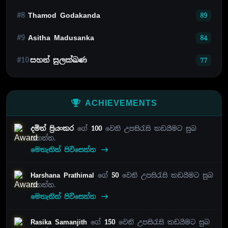
#8
Thamod Godakanda
89
#9
Asitha Madusanka
84
#10
සහන් සුලක්ඛණ
77
ACHIEVEMENTS
දමිත් ප්‍රියංකර
ගේ
100
වෙනි උපසිරැසි කඩයීමට සුබ
පතන්න.
මෙතැනින් පිවිසෙන්න
Harshana Prathimal
ගේ
50
වෙනි උපසිරැසි කඩයීමට සුබ
පතන්න.
මෙතැනින් පිවිසෙන්න
Rasika Samanjith
ගේ
150
වෙනි උපසිරැසි කඩයීමට සුබ