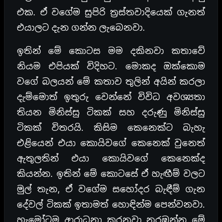
එක. ඒ වගේම සුපිරි ත්‍රස්තවාදියෙක් ගැනත්
එයාලට දැන ගන්න ලැබෙනවා.
ඉතින් මේ කොටස මම දකිනවා කතාවේ
නියම එපියක් විදිහට. මොකද ඔක්කොම
වගේ බලයන් මේ කතාව තුලින් අයින් කරලා
දැම්මොත් ඉතුරු වෙන්නේ විවිධ අවශ්‍යතා
තියන මිනිස්සු ටිකක් සහ දරුණු මිනිස්සු
ටිකක් විතරයි. කිසිම කෙනෙක්ට බැහැ
එළියෙන් එයා කොයිවගේ කෙනෙක් වුනෙත්
ඇතුලතින් එයා කොයිවගේ කෙනෙක්ද
කියන්න. ඉතින් මේ කොටසේ ඒ හැඟීම් වලට
මුල් තැන, ඒ වගේම සහෝදර බැඳීම් ගැන
දේවල් ටිකක් ඉතාමත් හොඳින්ම පෙන්වනවා.
හැමෝටම ආරාධනා කරනවා නරඹන්න මේ