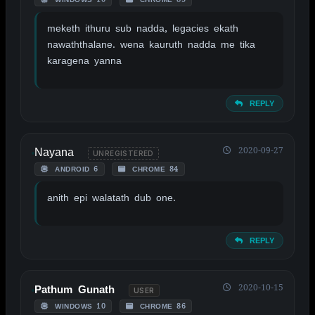
meketh ithuru sub nadda, legacies ekath
nawaththalane. wena kauruth nadda me tika
karagena yanna
REPLY
Nayana
2020-09-27
UNREGISTERED
ANDROID 6
CHROME 84
anith epi walatath dub one.
REPLY
2020-10-15
Pathum Gunath
USER
WINDOWS 10
CHROME 86