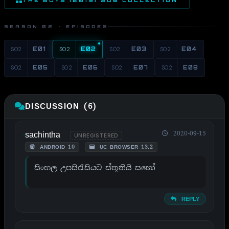
SEASON 02 · EPISODES
S02
E01
S02
E02
S02
E03
S02
E04
S02
E05
S02
E06
S02
E07
S02
E08
DISCUSSION (6)
sachintha
2020-09-15
UNREGISTERED
ANDROID 10
UC BROWSER 13.2
සිංහල උපසිරැසියට ස්තූතියි සහෝ
REPLY