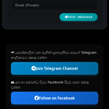
POST MESSAGE
📢 යාවත්කාලීන වන සැනින් දැනගැනීමට අපගේ Telegram
නාලිකාවට එකතු වන්න:
Join Telegram Channel
👥 අප හා සම්බන්ධ වීමට Facebook පිටුව සමග එකතු
වන්න:
Follow on Facebook