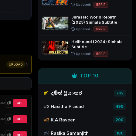
Updated:
BRRIP
Jurassic World Rebirth
(2025) Sinhala Subtitle
Updated:
BRRIP
Hellhound (2024) Sinhala
Subtitle
Updated:
BRRIP
UPLOAD
TOP 10
#1
දමිත් ප්‍රියංකර
732
10M
GET
#2
Hasitha Prasad
499
13M
GET
#3
K.A Raveen
200
#4
Rasika Samanjith
180
10M
GET