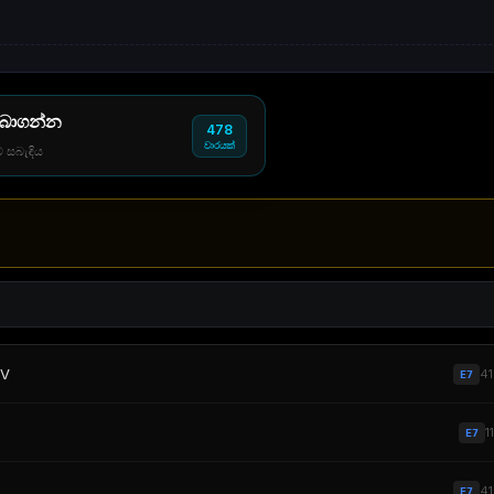
 බාගන්න
478
වාරයක්
් සබැඳිය
TV
4
E7
1
E7
4
E7