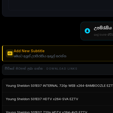
උපසිරැසිය
සෘජු බාගත කිරීම
Add New Subtitle
මෙයට අලුත් උපසිරැසිය ඇතුල් කරන්න
වීඩියෝ පිටපත් ලබා ගන්න . DOWNLOAD LINKS
Young Sheldon S01E07 iNTERNAL 720p WEB x264-BAMBOOZLE EZ
Young Sheldon S01E07 HDTV x264-SVA EZTV
Young Sheldon S01E07 720p HDTV x264-AVS EZTV