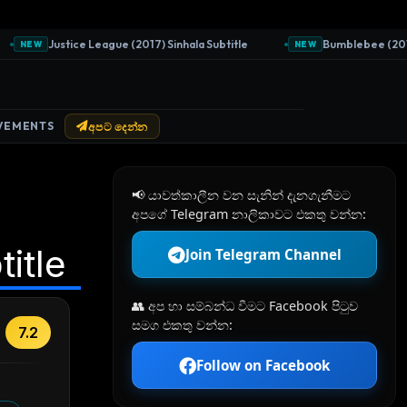
Justice League (2017) Sinhala Subtitle
Bumblebee (2018) S
NEW
NEW
VEMENTS
අපට දෙන්න
📢 යාවත්කාලීන වන සැනින් දැනගැනීමට
අපගේ Telegram නාලිකාවට එකතු වන්න:
itle
Join Telegram Channel
👥 අප හා සම්බන්ධ වීමට Facebook පිටුව
සමග එකතු වන්න:
7.2
Follow on Facebook