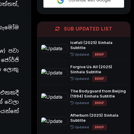
ගත්තත්,
 හැමෝම
SUB UPDATED LIST
Icefall (2025) Sinhala
Subtitle
w) පවා
Updated:
BRRIP
 ජෝර්ජි
Forgive Us All (2025)
න ලොකු
Sinhala Subtitle
Updated:
BRRIP
The Bodyguard from Beijing
 එකකදී
(1994) Sinhala Subtitle
ත් වෙලා
Updated:
BRRIP
ියන්නේ
Afterburn (2025) Sinhala
Subtitle
Updated:
BRRIP