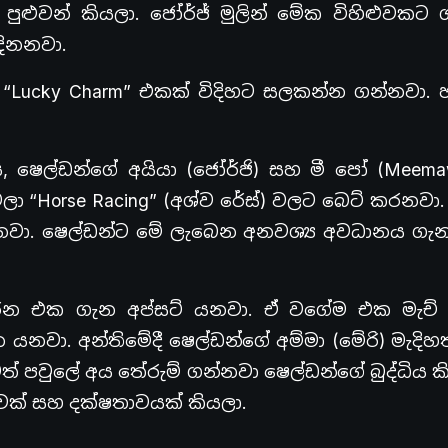
පුළුවන් කියලා. ජෝර්ජ් මුලින් මේක විහිළුවකට 
දිනනවා.
 “Lucky Charm” එකක් විදිහට සලකන්න ගන්නවා.
, ෂෙල්ඩන්ගේ අයියා (ජෝර්ජි) සහ මී පෝ (Meema
 “Horse Racing” (අශ්ව රේස්) වලට බෙට් කරනවා.
කරනවා. ෂෙල්ඩන්ට මේ ලැබෙන අනවශ්‍ය අවධානය ගැ
කරන එක ගැන අප්සට් යනවා. ඒ වගේම එක මැච්
 යනවා. අන්තිමේදී ෂෙල්ඩන්ගේ අම්මා (මේරි) මැදිහ
පවුලේ අය තේරුම් ගන්නවා ෂෙල්ඩන්ගේ බුද්ධිය ක
යාවක් සහ දක්ෂතාවයක් කියලා.