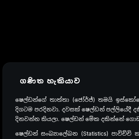
ගණිත හැකියාව
ෂෙල්ඩන්ගේ තාත්තා (ජෝර්ජ්) තමයි ඉස්කෝ
දිගටම පරදිනවා. දවසක් ෂෙල්ඩන් පල්ලියේදී 
දිනවන්න කියලා. ෂෙල්ඩන් මේක දකින්නේ ගොඩක
ෂෙල්ඩන් සංඛ්‍යාලේඛන (Statistics) පාවිච