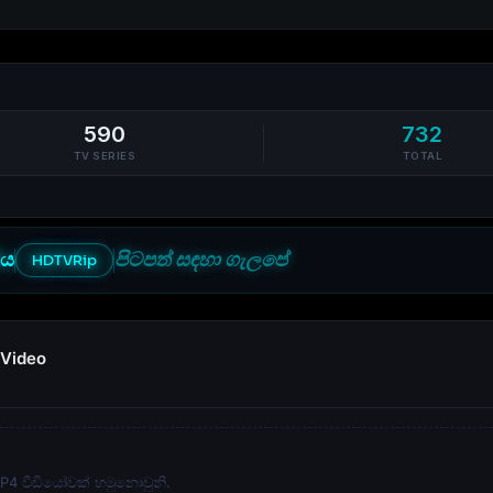
590
732
TV SERIES
TOTAL
ිය
පිටපත් සඳහා ගැලපේ
HDTVRip
 Video
 MP4 වීඩියෝවක් හමුනොවුනි.