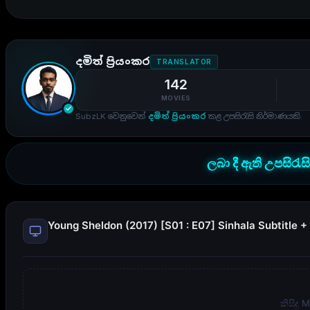
දමිත් ප්‍රියංකර
TRANSLATOR
142
MOVIES
SubzLK වෙනුවෙන්
දමිත් ප්‍රියංකර
කළ උපසිරැසි නිර්මාණයකි.
ලබා දී ඇති උපසිරැස
Young Sheldon (2017) [S01 : E07] Sinhala Subtitle +
කිසිදු