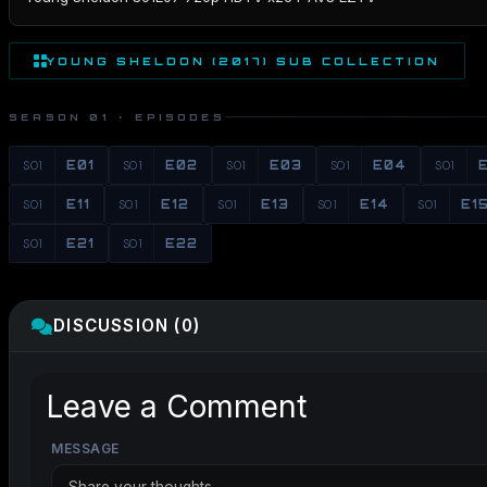
YOUNG SHELDON (2017) SUB COLLECTION
SEASON 01 · EPISODES
S01
E01
S01
E02
S01
E03
S01
E04
S01
S01
E11
S01
E12
S01
E13
S01
E14
S01
E1
S01
E21
S01
E22
DISCUSSION (0)
Leave a Comment
MESSAGE