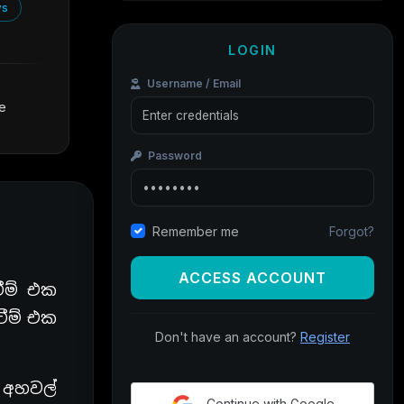
ws
LOGIN
Username / Email
ce
Password
Forgot?
Remember me
ACCESS ACCOUNT
ීම් එක
ටීම් එක
Don't have an account?
Register
ී අහවල්
Continue with Google