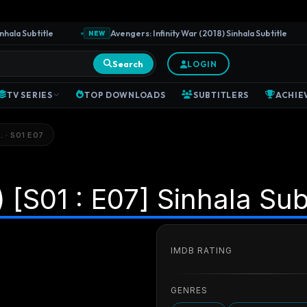
a Subtitle
Avengers: Infinity War (2018) Sinhala Subtitle
NEW
Search
LOGIN
TV SERIES
TOP DOWNLOADS
SUBTITLERS
ACHIE
 · S01 E07
[S01 : E07] Sinhala Subt
IMDB RATING
GENRES