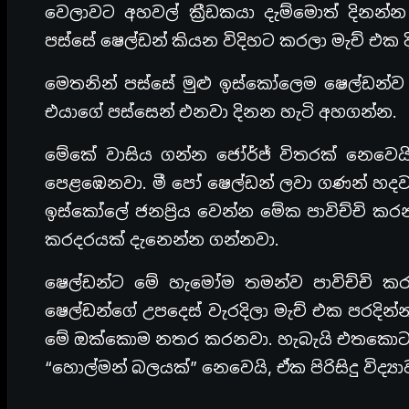
වෙලාවට අහවල් ක්‍රීඩකයා දැම්මොත් දිනන්න 
පස්සේ ෂෙල්ඩන් කියන විදිහට කරලා මැච් එක 
මෙතනින් පස්සේ මුළු ඉස්කෝලෙම ෂෙල්ඩන්ව
එයාගේ පස්සෙන් එනවා දිනන හැටි අහගන්න.
මේකේ වාසිය ගන්න ජෝර්ජ් විතරක් නෙවෙයි
පෙළඹෙනවා. මී පෝ ෂෙල්ඩන් ලවා ගණන් හදවලා
ඉස්කෝලේ ජනප්‍රිය වෙන්න මේක පාවිච්චි 
කරදරයක් දැනෙන්න ගන්නවා.
ෂෙල්ඩන්ට මේ හැමෝම තමන්ව පාවිච්චි 
ෂෙල්ඩන්ගේ උපදෙස් වැරදිලා මැච් එක පරදින්න
මේ ඔක්කොම නතර කරනවා. හැබැයි එතකොටත් 
“හොල්මන් බලයක්” නෙවෙයි, ඒක පිරිසිදු විද්‍