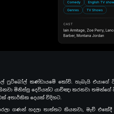
Comedy
English TV sho
Genres
TV Shows
CAST
Iain Armitage, Zoe Perry, Lan
Barber, Montana Jordan
ලේ ෆුට්බෝල් කණ්ඩායමේ කෝච්. හැබැයි එයාගේ ට
දකිනවා මිනිස්සු දෙවියන්ට යාච්ඤා කරනවා තමන්ගේ 
් අතාර්කික දෙයක් විදිහට.
්චි කරලා ගණන් හදලා තාත්තට කියනවා, මැච් එකේද