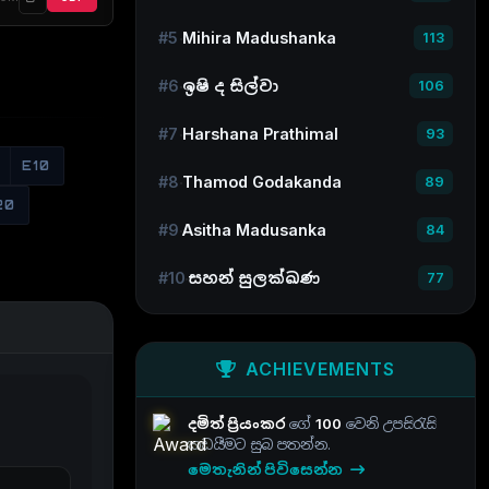
#5
Mihira Madushanka
113
#6
ඉෂි ද සිල්වා
106
#7
Harshana Prathimal
93
E10
#8
Thamod Godakanda
89
20
#9
Asitha Madusanka
84
#10
සහන් සුලක්ඛණ
77
ACHIEVEMENTS
දමිත් ප්‍රියංකර
ගේ
100
වෙනි උපසිරැසි
කඩයීමට සුබ පතන්න.
මෙතැනින් පිවිසෙන්න