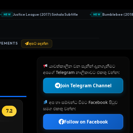
Justice League (2017) Sinhala Subtitle
Bumblebee (2018) Sinh
EW
NEW
VEMENTS
අපට දෙන්න
යාවත්කාලීන වන සැනින් දැනගැනීමට
අපගේ Telegram නාලිකාවට එකතු වන්න:
Join Telegram Channel
අප හා සම්බන්ධ වීමට Facebook පිටුව
සමග එකතු වන්න:
7.2
Follow on Facebook