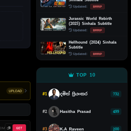
Updated:
BRRIP
Jurassic World Rebirth
(2025) Sinhala Subtitle
Updated:
BRRIP
Hellhound (2024) Sinhala
Subtitle
Updated:
BRRIP
TOP 10
UPLOAD
#1
දමිත් ප්‍රියංකර
732
#2
Hasitha Prasad
499
30M
GET
#3
K.A Raveen
200