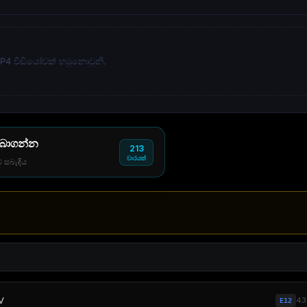
 MP4 වීඩියෝවක් හමුනොවුනි.
 බාගන්න
213
වාරයක්
් සබැඳිය
V
4
E12