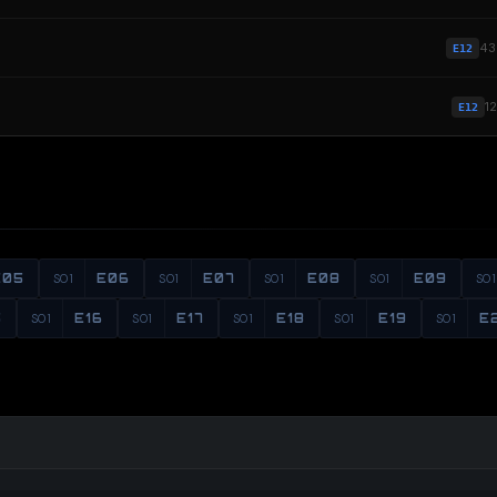
4
E12
1
E12
E05
S01
E06
S01
E07
S01
E08
S01
E09
S01
5
S01
E16
S01
E17
S01
E18
S01
E19
S01
E