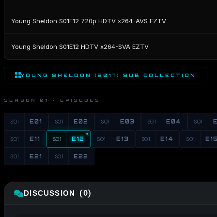
Young Sheldon S01E12 720p HDTV x264-AVS EZTV
Young Sheldon S01E12 HDTV x264-SVA EZTV
YOUNG SHELDON (2017) SUB COLLECTION
SEASON 01 · EPISODES
S01
E01
S01
E02
S01
E03
S01
E04
S01
S01
E11
S01
E12
S01
E13
S01
E14
S01
E1
S01
E21
S01
E22
DISCUSSION (0)