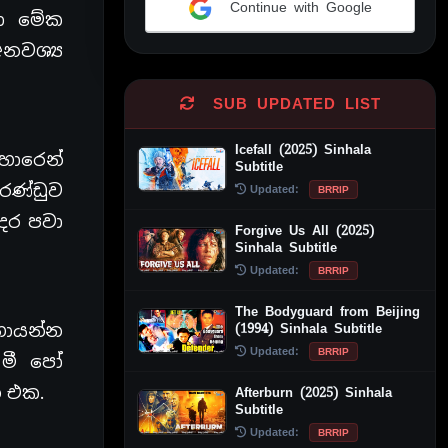
Continue with Google
වා මේක
Alternative:
අනවශ්‍ය
SUB UPDATED LIST
Icefall (2025) Sinhala
හොරෙන්
Subtitle
රණ්ඩුව
Updated:
BRRIP
ෙදර පවා
Forgive Us All (2025)
Sinhala Subtitle
Updated:
BRRIP
The Bodyguard from Beijing
(1994) Sinhala Subtitle
හොයන්න
Updated:
BRRIP
 මී පෝ
න එක.
Afterburn (2025) Sinhala
Subtitle
Updated:
BRRIP