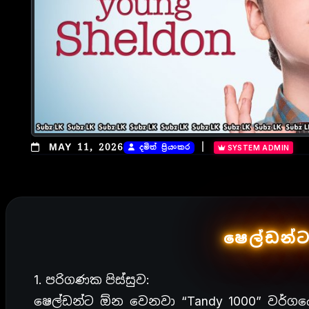
|
MAY 11, 2026
දමිත් ප්‍රියංකර
SYSTEM ADMIN
ෂෙල්ඩන්ට 
1. පරිගණක පිස්සුව:
ෂෙල්ඩන්ට ඕන වෙනවා “Tandy 1000” වර්ග