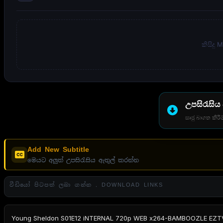
කිසිදු
උපසිරැසිය
සෘජු බාගත කිරීම
Add New Subtitle
මෙයට අලුත් උපසිරැසිය ඇතුල් කරන්න
වීඩියෝ පිටපත් ලබා ගන්න . DOWNLOAD LINKS
Young Sheldon S01E12 iNTERNAL 720p WEB x264-BAMBOOZLE EZT