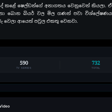
ේ දේ කළේ ෂෙල්ඩන්ගේ අනාගතය වෙනුවෙන් කියලා. 
ත්තා බොන බියර් වල මිල ගණන් පවා විශ්ලේෂණ
ු වෙලා ආයෙත් පවුල එකතු වෙනවා.
590
732
TV SERIES
TOTAL
 Video