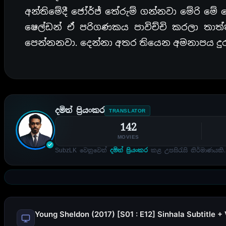
අන්තිමේදී ජෝර්ජ් තේරුම් ගන්නවා මේරි ම
ෂෙල්ඩන් ඒ පරිගණකය පාවිච්චි කරලා තා
පෙන්නනවා. දෙන්නා අතර තියෙන අමනාපය දුර
දමිත් ප්‍රියංකර
TRANSLATOR
142
MOVIES
SubzLK වෙනුවෙන්
දමිත් ප්‍රියංකර
කළ උපසිරැසි නිර්මාණයකි.
Young Sheldon (2017) [S01 : E12] Sinhala Subtitle +