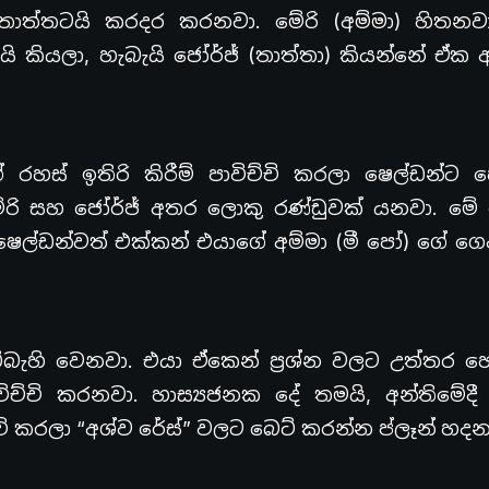
 තාත්තටයි කරදර කරනවා. මේරි (අම්මා) හිතන
 කියලා, හැබැයි ජෝර්ජ් (තාත්තා) කියන්නේ ඒක 
රහස් ඉතිරි කිරීම් පාවිච්චි කරලා ෂෙල්ඩන්ට 
රි සහ ජෝර්ජ් අතර ලොකු රණ්ඩුවක් යනවා. මේ 
ෂෙල්ඩන්වත් එක්කන් එයාගේ අම්මා (මී පෝ) ගේ ග
බැහි වෙනවා. එයා ඒකෙන් ප්‍රශ්න වලට උත්තර 
ිච්චි කරනවා. හාස්‍යජනක දේ තමයි, අන්තිමේදී
ි කරලා “අශ්ව රේස්” වලට බෙට් කරන්න ප්ලෑන් හද