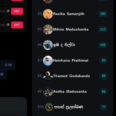
30M
GET
#4
Rasika Samanjith
180
23M
GET
#5
Mihira Madushanka
113
#6
ඉෂි ද සිල්වා
106
#7
Harshana Prathimal
93
E10
20
#8
Thamod Godakanda
89
#9
Asitha Madusanka
84
#10
සහන් සුලක්ඛණ
77