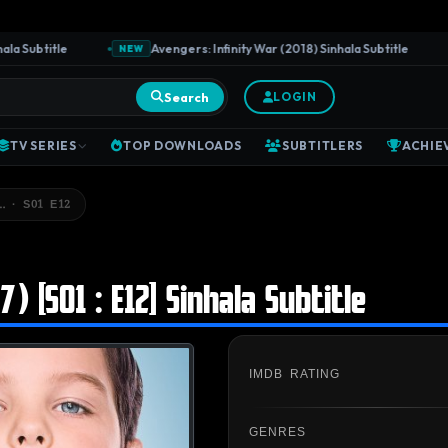
Subtitle
Avengers: Infinity War (2018) Sinhala Subtitle
NEW
N
Search
LOGIN
TV SERIES
TOP DOWNLOADS
SUBTITLERS
ACHIE
… · S01 E12
 [S01 : E12] Sinhala Subtitle
IMDB RATING
GENRES