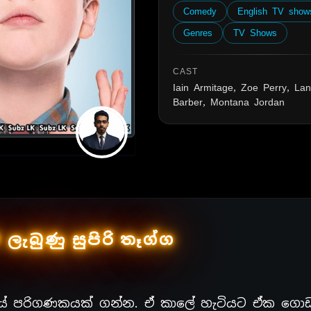
Comedy
English TV show
Genres
TV Shows
CAST
Iain Armitage, Zoe Perry, La
Barber, Montana Jordan
ලැබුණු සුපිරි තෑග්ග
යේ පරිගණකයක් ගන්න. ඒ කාලේ හැටියට ඒක ගොඩ