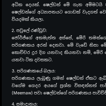
අධික දෙයක්. ෂෙල්ඩන් මේ ගැන අම්මටයි
ෂෙල්ඩන්ගේ අධ්‍යාපනයට ගොඩක් වැදගත් වෙයි
වියදමක් කියලා.
2. පවුලේ රණ්ඩුව:
ජෝර්ජ්ගේ අකමැත්ත අස්සේ, මේරි තමන්ගේ 
පරිගණකය අරන් දෙනවා. මේ වැඩේ නිසා මේ
කොච්චර දුර දිග යනවාද කියනවා නම්, මේරි 
යනවා ටික දවසකට.
3. පරිගණකයේ බලය:
පරිගණකය ලැබුණු ගමන් ෂෙල්ඩන් ඒකට ඇබ්
වගේම ගෙදර අයගේ ප්‍රශ්න විසඳන්නත් පාව
(Meemaw) පවා ෂෙල්ඩන්ගේ පරිගණකය පාවිච්ච
4. සමාදානය: