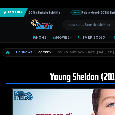
The Predator (2018) Sinhala Subtitle
Robin Hood (2018) Sinhala 
Trending
NEW
HOME
MOVIES
TV EPISODES
TV SHOWS
COMEDY
YOUNG SHELDON (2017) [S01 : E12]
Young Sheldon (2017)