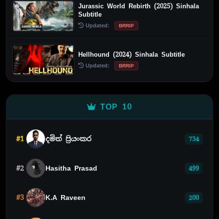
Jurassic World Rebirth (2025) Sinhala
Subtitle
Updated:
BRRIP
Hellhound (2024) Sinhala Subtitle
Updated:
BRRIP
TOP 10
#1
දමිත් ප්‍රියංකර
734
#2
Hasitha Prasad
499
#3
K.A Raveen
200