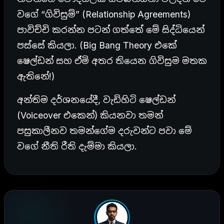
වගේ “ගිවිසුම්” (Relationship Agreements)
පාවිච්චි කරන්න පටන් ගත්තේ මේ සිද්ධියෙන්
පස්සේ කියලා. (Big Bang Theory එකේ
ෂෙල්ඩන් සහ ඒමි අතර තියෙන ගිවිසුම මතක
ඇතිනේ!)
අන්තිම දර්ශනයේදී, වැඩිහිටි ෂෙල්ඩන්
(Voiceover එකෙන්) කියනවා තමන්
පසුකාලීනව තමන්ගේම දරුවන්ට පවා මේ
වගේ නීති රීති දැම්මා කියලා.