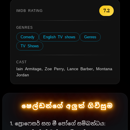
7.2
IMDB RATING
GENRES
Comedy
English TV shows
Genres
TV Shows
CAST
Iain Armitage, Zoe Perry, Lance Barber, Montana
Jordan
ෂෙල්ඩන්ගේ අලුත් ගිවිසුම
1. ප්‍රොෆෙසර් සහ මී පෝගේ සම්බන්ධය: