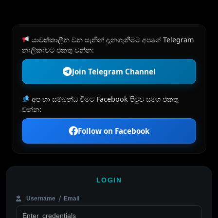
යාවත්කාලීන වන සැනින් දැනගැනීමට අපගේ Telegram
නාලිකාවට එකතු වන්න:
Join Telegram Channel
අප හා සම්බන්ධ වීමට Facebook පිටුව සමග එකතු
වන්න:
Follow on Facebook
LOGIN
Username / Email