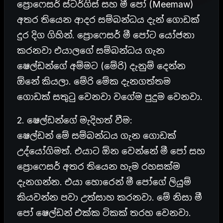
ප්‍රොෆෙසර් ස්ටර්ගිස් සහ මී පෝ (Meemaw)
අතර තියෙන ආදර සම්බන්ධය දැන් ගොඩක්
දුර දිග ගිහින්. ප්‍රොෆෙසර් මී පෝට යෝජනා
කරනවා එයාලගේ සම්බන්ධය ගැන
ෂෙල්ඩන්ගේ අම්මට (මේරි) දැනුම් දෙන්න
ඕනේ කියලා. මේරි මේක දැනගත්තම
ගොඩක් සතුටු වෙනවා වගේම පුදුම වෙනවා.
2. ෂෙල්ඩන්ගේ මැදිහත් වීම:
ෂෙල්ඩන් මේ සම්බන්ධය ගැන ගොඩක්
උද්යෝගිමත්. එයාට ඕන වෙන්නේ මී පෝ සහ
ප්‍රොෆෙසර් අතර තියෙන හැම රහසක්ම
දැනගන්න. එයා හොරෙන් මී පෝගේ ලියුම්
කියවන්න පවා උත්සාහ කරනවා. මේ නිසා මී
පෝ ෂෙල්ඩන් එක්ක ටිකක් තරහ වෙනවා.