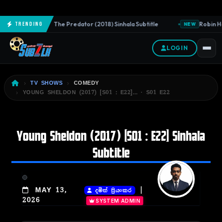
The Predator (2018) Sinhala Subtitle
Robin Ho
Trending
NEW
NEW
LOGIN
TV SHOWS
COMEDY
YOUNG SHELDON (2017) [S01 : E22]… · S01 E22
Young Sheldon (2017) [S01 : E22] Sinhala
Subtitle
|
MAY 13,
දමිත් ප්‍රියංකර
2026
SYSTEM ADMIN