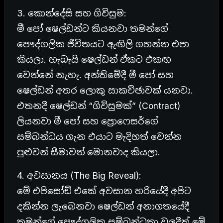
3. කොන්දේසි සහ ගිවිසුම:
මී පෝ ෂෙල්ඩන්ට කියනවා තමන්ගේ
පෞද්ගලික ජීවිතයට ඇඟිලි ගහන්න එපා
කියලා. හැබැයි ෂෙල්ඩන් ඒකට එකඟ
වෙන්නේ නැහැ. අන්තිමේදී මී පෝ සහ
ෂෙල්ඩන් අතර ලොකු සාකච්ඡාවක් යනවා.
එතනදී ෂෙල්ඩන් “ගිවිසුමක්” (Contract)
ලියනවා මී පෝ සහ ප්‍රොෆෙසර්ගේ
සම්බන්ධය ගැන එයාට මැදිහත් වෙන්න
පුළුවන් සීමාවන් මොනවාද කියලා.
4. අවසානය (The Big Reveal):
මේ එපිසෝඩ් එකේ අවසාන හරියේදී අපිට
දකින්න ලැබෙනවා ෂෙල්ඩන් අනාගතයේදී
තමන්ගේ පෞද්ගලික සම්බන්ධතා වලදීත් මේ