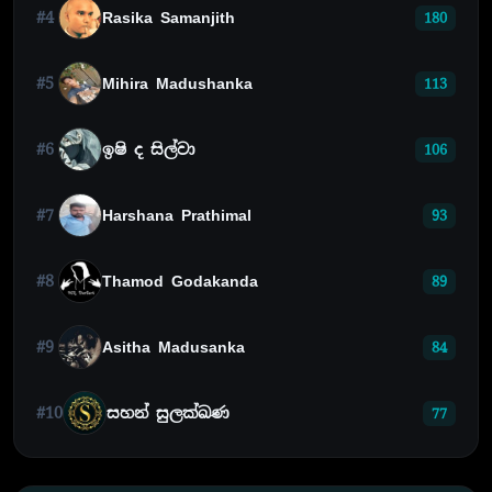
#4
Rasika Samanjith
180
#5
Mihira Madushanka
113
#6
ඉෂි ද සිල්වා
106
#7
Harshana Prathimal
93
#8
Thamod Godakanda
89
#9
Asitha Madusanka
84
#10
සහන් සුලක්ඛණ
77