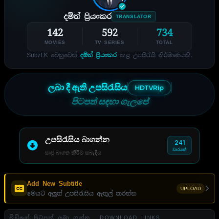
දමිත් ප්‍රියංකර
TRANSLATOR
142
592
734
MOVIES
TV SERIES
TOTAL
SubzLK වෙනුවෙන්
දමිත් ප්‍රියංකර
කළ උපසිරැසි නිර්මාණයකි.
ලබා දී ඇති උපසිරැසිය
HDTVRip
පිටපත් සඳහා ගැලපේ
උපසිරැසිය බාගන්න
241
වාරයක්
සෘජු බාගත කිරීම් සබැඳිය
Add New Subtitle
UPLOAD
මෙයට අලුත් උපසිරැසිය ඇතුල් කරන්න
වීඩියෝ පිටපත් ලබා ගන්න . DOWNLOAD LINKS