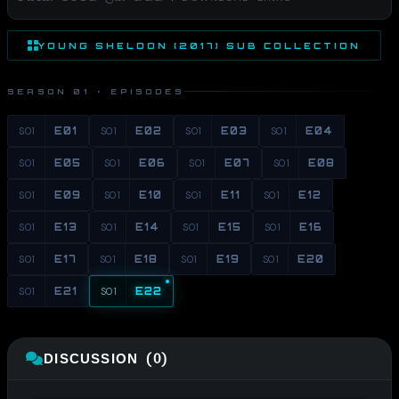
YOUNG SHELDON (2017) SUB COLLECTION
SEASON 01 · EPISODES
S01
E01
S01
E02
S01
E03
S01
E04
S01
E05
S01
E06
S01
E07
S01
E08
S01
E09
S01
E10
S01
E11
S01
E12
S01
E13
S01
E14
S01
E15
S01
E16
S01
E17
S01
E18
S01
E19
S01
E20
S01
E21
S01
E22
DISCUSSION (0)