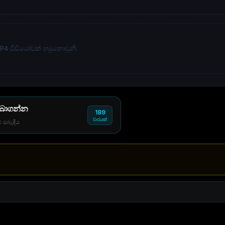
 MP4 වීඩියෝවක් හමුනොවුනි.
 බාගන්න
189
වාරයක්
් සබැඳිය