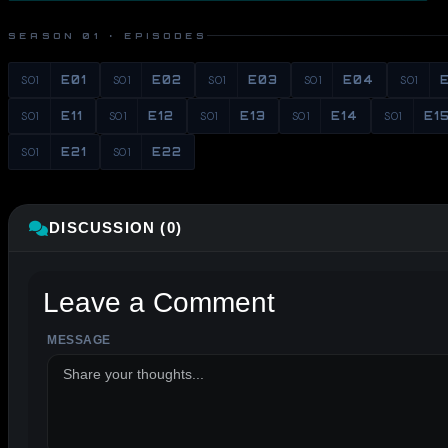
SEASON 01 · EPISODES
S01
E01
S01
E02
S01
E03
S01
E04
S01
S01
E11
S01
E12
S01
E13
S01
E14
S01
E1
S01
E21
S01
E22
DISCUSSION (0)
Leave a Comment
MESSAGE