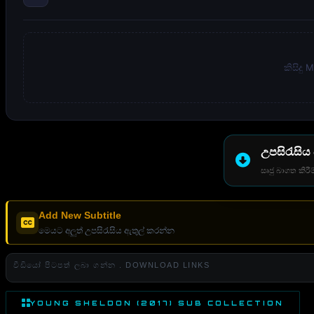
කිසිදු
උපසිරැසිය
සෘජු බාගත කිරීම
Add New Subtitle
මෙයට අලුත් උපසිරැසිය ඇතුල් කරන්න
වීඩියෝ පිටපත් ලබා ගන්න . DOWNLOAD LINKS
YOUNG SHELDON (2017) SUB COLLECTION