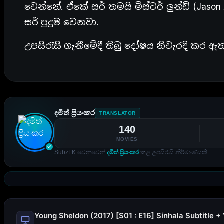
වෙන්නේ. ඒකේ සර් තමයි මිස්ටර් ලුන්ඩි (Jas
සර් පුදුම වෙනවා.
උපසිරැසි ගැනීමේදී තිබු දෝෂය නිවැරදි කර ඇ
දමිත් ප්‍රියංකර
TRANSLATOR
140
MOVIES
SubzLK වෙනුවෙන්
දමිත් ප්‍රියංකර
කළ උපසිරැසි නිර්මාණයකි.
Young Sheldon (2017) [S01 : E16] Sinhala Subtitle +