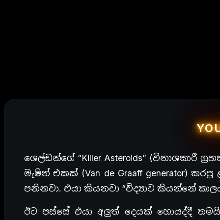
YO
ශෙල්ඩන්ගේ “Killer Asteroids” (විනාශකාරී ග්
මැෂින් එකක් (Van de Graaff generator) 
පනිනවා. එයා කියනවා “විද්‍යාව කියන්නේ කා
ඊට පස්සේ එයා අලුත් දෙයක් හොයද්දී තමයි 