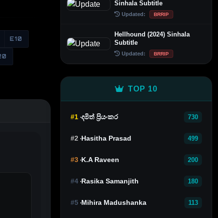
Sinhala Subtitle
Updated:
BRRIP
Hellhound (2024) Sinhala
E10
Subtitle
Updated:
BRRIP
20
TOP 10
#1
දමිත් ප්‍රියංකර
730
#2
Hasitha Prasad
499
#3
K.A Raveen
200
#4
Rasika Samanjith
180
#5
Mihira Madushanka
113