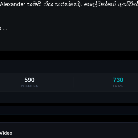
on Alexander තමයි ඒක කරන්නේ). ශෙල්ඩන්ගේ ඇක්ටින
ත …
590
730
TV SERIES
TOTAL
 Video