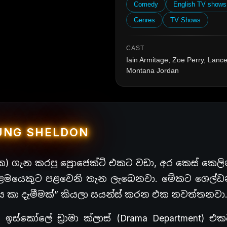
Comedy
English TV shows
Genres
TV Shows
CAST
Iain Armitage, Zoe Perry, Lanc
Montana Jordan
UNG SHELDON
‍රහක) ගැන කරපු ප්‍රොජෙක්ට් එකට වඩා, අර කෙස් කෙල
කරපු ළමයෙකුට පළවෙනි තැන ලැබෙනවා. මේකට ශෙල්
ලය කා දැමීමක්” කියලා සයන්ස් කරන එක නවත්තනවා
ඉස්කෝලේ ඩ්‍රාමා ක්ලාස් (Drama Department) එ