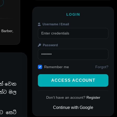
LOGIN
Username / Email
e Barber,
Password
Forgot?
Remember me
ACCESS ACCOUNT
ින් වෙන
ඩන්ට මල
Don't have an account?
Register
.
Continue with Google
කට සෙට්