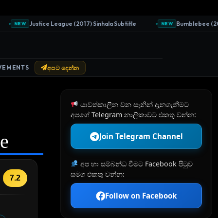
Justice League (2017) Sinhala Subtitle
Bumblebee (2018) 
NEW
NEW
VEMENTS
අපට දෙන්න
යාවත්කාලීන වන සැනින් දැනගැනීමට
අපගේ Telegram නාලිකාවට එකතු වන්න:
le
Join Telegram Channel
අප හා සම්බන්ධ වීමට Facebook පිටුව
සමග එකතු වන්න:
7.2
Follow on Facebook