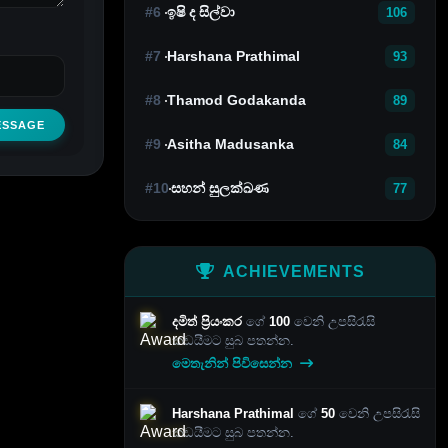
#6
ඉෂි ද සිල්වා
106
#7
Harshana Prathimal
93
#8
Thamod Godakanda
89
ESSAGE
#9
Asitha Madusanka
84
#10
සහන් සුලක්ඛණ
77
ACHIEVEMENTS
දමිත් ප්‍රියංකර
ගේ
100
වෙනි උපසිරැසි
කඩයීමට සුබ පතන්න.
මෙතැනින් පිවිසෙන්න
Harshana Prathimal
ගේ
50
වෙනි උපසිරැසි
කඩයීමට සුබ පතන්න.