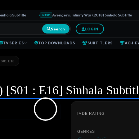
ala Subtitle
Avengers: Infinity War (2018) Sinhala Subtitle
NEW
Search
LOGIN
TV SERIES
TOP DOWNLOADS
SUBTITLERS
ACHIE
 S01 E16
[S01 : E16] Sinhala Subtit
IMDB RATING
GENRES